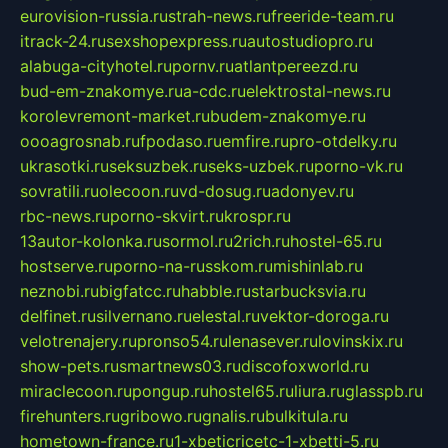
eurovision-russia.ru
strah-news.ru
freeride-team.ru
itrack-24.ru
sexshopexpress.ru
autostudiopro.ru
alabuga-cityhotel.ru
pornv.ru
atlantpereezd.ru
bud-em-znakomye.ru
a-cdc.ru
elektrostal-news.ru
korolevremont-market.ru
budem-znakomye.ru
oooagrosnab.ru
fpodaso.ru
emfire.ru
pro-otdelky.ru
ukrasotki.ru
seksuzbek.ru
seks-uzbek.ru
porno-vk.ru
sovratili.ru
olecoon.ru
vd-dosug.ru
adonyev.ru
rbc-news.ru
porno-skvirt.ru
krospr.ru
13autor-kolonka.ru
sormol.ru
2rich.ru
hostel-65.ru
hostserve.ru
porno-na-russkom.ru
mishinlab.ru
neznobi.ru
bigfatcc.ru
habble.ru
starbucksvia.ru
delfinet.ru
silvernano.ru
elestal.ru
vektor-doroga.ru
velotrenajery.ru
pronso54.ru
lenasever.ru
lovinskix.ru
show-pets.ru
smartnews03.ru
discofoxworld.ru
miraclecoon.ru
pongup.ru
hostel65.ru
liura.ru
glasspb.ru
firehunters.ru
gribowo.ru
gnalis.ru
bulkitula.ru
hometown-france.ru
1-xbeticricetc-1-xbetti-5.ru