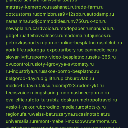
matrasy-kemerovo.ru
ashanet.ru
trade-farm.ru
dotcustoms.ru
domizbrusa9x12spb.ru
autodamp.ru
narasimha.ru
djcommodities.ru
nv750.ru
x-ton.ru
newsplain.ru
cardvoice.ru
modopaper.ru
manunae.ru
gbget.ru
alfeihavsalnassr.ru
madoma.ru
tajuncos.ru
petrovkasports.ru
porno-online-besplatno.ru
splclub.ru
york-life.ru
doroga-expo.ru
ribery.ru
cleanmedicine.ru
slovar-ivrit.ru
porno-video-besplatno.ru
seks-365.ru
ovucontrol.ru
sloty-igrovyye-avtomaty.ru
ru-industriya.ru
russkoe-porno-besplatno.ru
belgorod-day.ru
digilith.ru
pichkurovlab.ru
medic-today.ru
taksu.ru
comp123.ru
don-ykt.ru
teensvoice.ru
imgsharing.ru
domashnee-porno.ru
eva-elfie.ru
foto-tur.ru
biz-doska.ru
metropoltravel.ru
veslo-i-yakor.ru
borodino-media.ru
rostotsky.ru
regionufa.ru
weiss-bet.ru
zaryna.ru
casinotablet.ru
universalia.ru
remont-mebeli-moscow.ru
termomur.ru