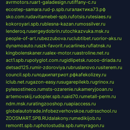
avrmotors.ru
art-galadesign.ru
tiffany-c.ru
ecostep-samara.ru
d-p.spb.ru
галактика73.рф
sko.com.ru
davitamebel-spb.ru
fotsis.ru
tesiaes.ru
kokoroyari.spb.ru
blesna-kazan.ru
mossilver.ru
lenderoq.ru
sergeydobrin.ru
tochkazvuka.msk.ru
people-of-art.ru
bezzubova.ru
clubtibet.ru
orior-aks.ru
dynamoauto.ru
szk-favorit.ru
carlines.ru
flatnsk.ru
kingbolenskaner.ru
alex-motor.ru
astroline.net.ru
act1.spb.ru
polyglot.com.ru
gidlipetsk.ru
ooo-driada.ru
detsad125.ru
mir-zdoroviya.ru
bruslanovo.ru
siterem.ru
council.spb.ru
лодкипатриот.рф
kafekolizey.ru
iclub.net.ru
gazon-easy.ru
sugarepilekb.ru
grinox.ru
pylesostineco.ru
msts-ozarenie.ru
kameryjooan.ru
artemovskij.ru
dopler.spb.ru
aid70.ru
metall-perm.ru
ndm.msk.ru
ratingzooshop.ru
apiaccess.ru
globalautotrade.info
bezverhovskoe.ru
drsschool.ru
ZOOSMART.SPB.RU
dalakony.ru
medikijob.ru
remontt.spb.ru
photostudia.spb.ru
myragon.ru