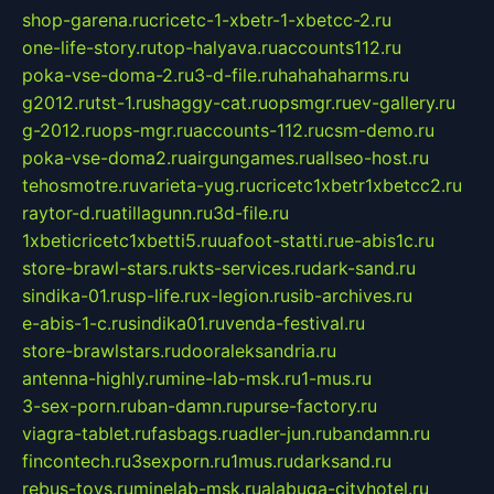
shop-garena.ru
cricetc-1-xbetr-1-xbetcc-2.ru
one-life-story.ru
top-halyava.ru
accounts112.ru
poka-vse-doma-2.ru
3-d-file.ru
hahahaharms.ru
g2012.ru
tst-1.ru
shaggy-cat.ru
opsmgr.ru
ev-gallery.ru
g-2012.ru
ops-mgr.ru
accounts-112.ru
csm-demo.ru
poka-vse-doma2.ru
airgungames.ru
allseo-host.ru
tehosmotre.ru
varieta-yug.ru
cricetc1xbetr1xbetcc2.ru
raytor-d.ru
atillagunn.ru
3d-file.ru
1xbeticricetc1xbetti5.ru
uafoot-statti.ru
e-abis1c.ru
store-brawl-stars.ru
kts-services.ru
dark-sand.ru
sindika-01.ru
sp-life.ru
x-legion.ru
sib-archives.ru
e-abis-1-c.ru
sindika01.ru
venda-festival.ru
store-brawlstars.ru
dooraleksandria.ru
antenna-highly.ru
mine-lab-msk.ru
1-mus.ru
3-sex-porn.ru
ban-damn.ru
purse-factory.ru
viagra-tablet.ru
fasbags.ru
adler-jun.ru
bandamn.ru
fincontech.ru
3sexporn.ru
1mus.ru
darksand.ru
rebus-toys.ru
minelab-msk.ru
alabuga-cityhotel.ru