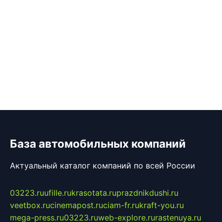
База автомобильных компаний
Актуальный каталог компаний по всей России
03223.ru
ufille.ru
krasotata.ru
prazdnikdushi.ru
veetbox.ru
cinemapost.ru
ciam-fr.ru
kraft-you.ru
mega-press.ru
03223.ru
web-explore.ru
rastenuya.ru