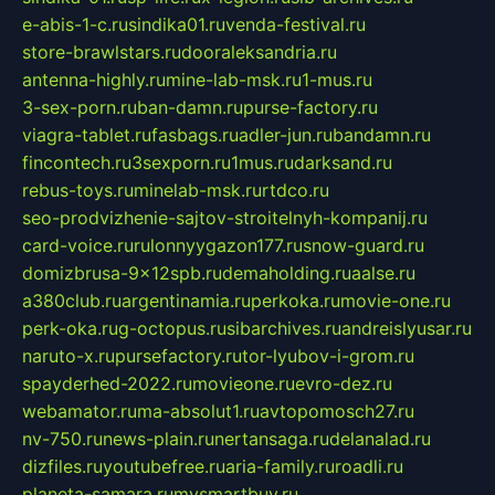
e-abis-1-c.ru
sindika01.ru
venda-festival.ru
store-brawlstars.ru
dooraleksandria.ru
antenna-highly.ru
mine-lab-msk.ru
1-mus.ru
3-sex-porn.ru
ban-damn.ru
purse-factory.ru
viagra-tablet.ru
fasbags.ru
adler-jun.ru
bandamn.ru
fincontech.ru
3sexporn.ru
1mus.ru
darksand.ru
rebus-toys.ru
minelab-msk.ru
rtdco.ru
seo-prodvizhenie-sajtov-stroitelnyh-kompanij.ru
card-voice.ru
rulonnyygazon177.ru
snow-guard.ru
domizbrusa-9x12spb.ru
demaholding.ru
aalse.ru
a380club.ru
argentinamia.ru
perkoka.ru
movie-one.ru
perk-oka.ru
g-octopus.ru
sibarchives.ru
andreislyusar.ru
naruto-x.ru
pursefactory.ru
tor-lyubov-i-grom.ru
spayderhed-2022.ru
movieone.ru
evro-dez.ru
webamator.ru
ma-absolut1.ru
avtopomosch27.ru
nv-750.ru
news-plain.ru
nertansaga.ru
delanalad.ru
dizfiles.ru
youtubefree.ru
aria-family.ru
roadli.ru
planeta-samara.ru
mysmartbuy.ru