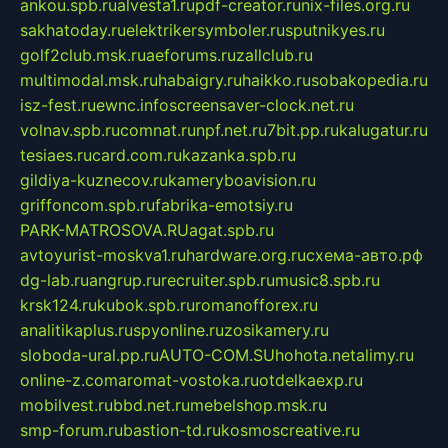
ankou.spb.ru
alvesta1.ru
pdf-creator.ru
nix-files.org.ru
sakhatoday.ru
elektrikersymboler.ru
sputnikyes.ru
golf2club.msk.ru
aeforums.ru
zallclub.ru
multimodal.msk.ru
habaigry.ru
haikko.ru
sobakopedia.ru
isz-fest.ru
ewnc.info
screensaver-clock.net.ru
volnav.spb.ru
comnat.ru
npf.net.ru
7bit.pp.ru
kalugatur.ru
tesiaes.ru
card.com.ru
kazanka.spb.ru
gildiya-kuznecov.ru
kameryboavision.ru
griffoncom.spb.ru
fabrika-emotsiy.ru
PARK-MATROSOVA.RU
agat.spb.ru
avtoyurist-moskva1.ru
hardware.org.ru
схема-авто.рф
dg-lab.ru
angrup.ru
recruiter.spb.ru
music8.spb.ru
krsk124.ru
kubok.spb.ru
romanofforex.ru
analitikaplus.ru
spyonline.ru
zosikamery.ru
sloboda-ural.pp.ru
AUTO-COM.SU
hohota.net
alimy.ru
online-z.com
aromat-vostoka.ru
otdelkaexp.ru
mobilvest.ru
bbd.net.ru
mebelshop.msk.ru
smp-forum.ru
bastion-td.ru
kosmoscreative.ru