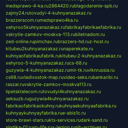
medsprawo-4-ka.ru
2864420.ru
blagodarenie-spb.ru
zajmy24.ru
tovudyi-4-kuhnyanazakaz.ru
brazzerscom.ru
medsprawo4ka.ru
xehyroo5kuhnyanazakaz.ru
fabrikayfabrikaefabrika.ru
vskrytie-zamkov-moskva-113.ru
biletnadom.ru
zed-online.ru
pimchax.ru
brazzers-hd.ru
z-host.ru
kitubeu2kuhnyanazakaz.ru
naperekate.ru
kuhnyaofabrikaufabrik.ru
kitubeu-2-kuhnyanazakaz.ru
xehyroo-5-kuhnyanazakaz.ru
cs-68.ru
guzywia-4-kuhnyanazakaz.ru
mir-tk.ru
vlknrussia.ru
cs68.ru
vladivostok-map.ru
video-seks.ru
bankaribi.ru
raszar.ru
vskrytie-zamkov-moskva113.ru
lipetsktelecom.ru
tovudyi4kuhnyanazakaz.ru
seksuzb.ru
guzywia4kuhnyanazakaz.ru
fabrikaofabrikaokuhny.ru
kuhnyaekuhnyaafabrika.ru
kuhnyaykuhnyayfabrika.ru
e-abis1c.ru
store-brawl-stars.ru
kts-services.ru
dark-sand.ru
sindika-01.ru
sp-life.ru
x-legion.ru
sib-archives.ru