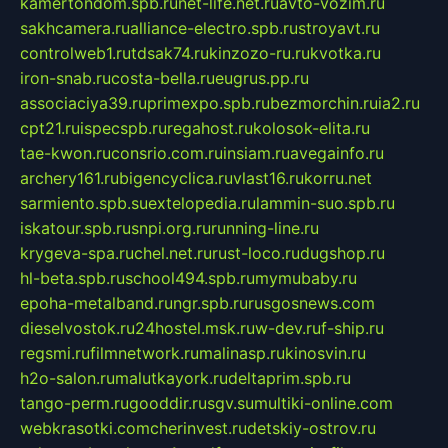
kamertondom.spb.ru
net-life.net.ru
avto-vozim.ru
sakhcamera.ru
alliance-electro.spb.ru
stroyavt.ru
controlweb1.ru
tdsak74.ru
kinzozo-ru.ru
kvotka.ru
iron-snab.ru
costa-bella.ru
eugrus.pp.ru
associaciya39.ru
primexpo.spb.ru
bezmorchin.ru
ia2.ru
cpt21.ru
ispecspb.ru
regahost.ru
kolosok-elita.ru
tae-kwon.ru
consrio.com.ru
insiam.ru
avegainfo.ru
archery161.ru
bigencyclica.ru
vlast16.ru
korru.net
sarmiento.spb.su
extelopedia.ru
lammin-suo.spb.ru
iskatour.spb.ru
snpi.org.ru
running-line.ru
krygeva-spa.ru
chel.net.ru
rust-loco.ru
dugshop.ru
hl-beta.spb.ru
school494.spb.ru
mymubaby.ru
epoha-metalband.ru
ngr.spb.ru
rusgosnews.com
dieselvostok.ru
24hostel.msk.ru
w-dev.ru
f-ship.ru
regsmi.ru
filmnetwork.ru
malinasp.ru
kinosvin.ru
h2o-salon.ru
malutkayork.ru
deltaprim.spb.ru
tango-perm.ru
gooddir.ru
sgv.su
multiki-online.com
webkrasotki.com
cherinvest.ru
detskiy-ostrov.ru