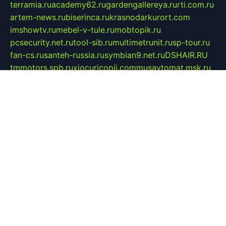
terramia.ru
academy62.ru
gardengallereya.ru
rti.com.ru
artem-news.ru
biserinca.ru
krasnodarkurort.com
imshowtv.ru
mebel-v-tule.ru
mobtopik.ru
pcsecurity.net.ru
tool-sib.ru
multimetrunit.ru
sp-tour.ru
fan-cs.ru
santeh-russia.ru
symbian9.net.ru
DSHAIR.RU
tmmotors.spb.ru
xjocuricopii.com
musavtomat.msk.ru
obustrojdom.ru
sovetcik.ru
ybaranovskaya.ru
ppknews.ru
cult-alshei.ru
JAPANRUSSIA.RU
proekciyamebel.ru
imper-finans.ru
rim.org.ru
glamourai.ru
brassminus.ru
zabor-pro.ru
ftn.pp.ru
dorogoe58.ru
laimengpacker.ru
kuzova-zapchasti.ru
sageerp.ru
taxodrom.ru
dsrazvitie.ru
hardcity.net.ru
ratinghomegames.ru
topservice25.ru
gubernyan.ru
gtglasslined.ru
ii4.ru
tssport.spb.ru
andorra24.com
blackwallstreet.ru
oboimos.ru
optim-doors.com.ru
ikuch.ru
nycr.org.ru
npa21.ru
vremya-ch.spb.ru
desert000.ru
ivtorgi.ru
ifiori.ru
catalog-statei.ru
dcv.org.ru
spetsmaster174.ru
ipkameryhiseeu.ru