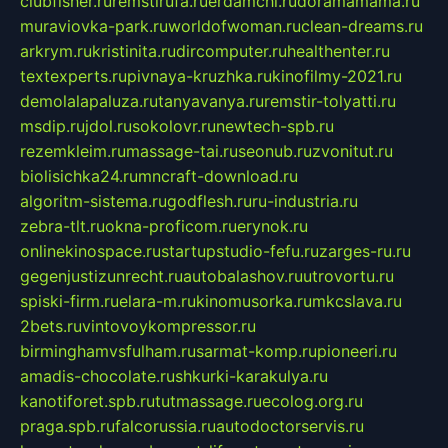
clubfisher.ru
remstirufa.ru
erdamchi.ru
doramamama.ru
muraviovka-park.ru
worldofwoman.ru
clean-dreams.ru
arkrym.ru
kristinita.ru
dircomputer.ru
healthenter.ru
textexperts.ru
pivnaya-kruzhka.ru
kinofilmy-2021.ru
demolalapaluza.ru
tanyavanya.ru
remstir-tolyatti.ru
msdip.ru
jdol.ru
sokolovr.ru
newtech-spb.ru
rezemkleim.ru
massage-tai.ru
seonub.ru
zvonitut.ru
biolisichka24.ru
mncraft-download.ru
algoritm-sistema.ru
godflesh.ru
ru-industria.ru
zebra-tlt.ru
okna-proficom.ru
erynok.ru
onlinekinospace.ru
startupstudio-fefu.ru
zarges-ru.ru
gegenjustizunrecht.ru
autobalashov.ru
utrovortu.ru
spiski-firm.ru
elara-m.ru
kinomusorka.ru
mkcslava.ru
2bets.ru
vintovoykompressor.ru
birminghamvsfulham.ru
sarmat-komp.ru
pioneeri.ru
amadis-chocolate.ru
shkurki-karakulya.ru
kanotiforet.spb.ru
tutmassage.ru
ecolog.org.ru
praga.spb.ru
falcorussia.ru
autodoctorservis.ru