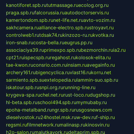
kanotiforet.spb.ru
tutmassage.ru
ecolog.org.ru
praga.spb.ru
falcorussia.ru
autodoctorservis.ru
kamertondom.spb.ru
net-life.net.ru
avto-vozim.ru
sakhcamera.ru
alliance-electro.spb.ru
stroyavt.ru
controlweb1.ru
tdsak74.ru
kinzozo-ru.ru
kvotka.ru
iron-snab.ru
costa-bella.ru
eugrus.pp.ru
associaciya39.ru
primexpo.spb.ru
bezmorchin.ru
ia2.ru
cpt21.ru
ispecspb.ru
regahost.ru
kolosok-elita.ru
tae-kwon.ru
consrio.com.ru
insiam.ru
avegainfo.ru
archery161.ru
bigencyclica.ru
vlast16.ru
korru.net
sarmiento.spb.su
extelopedia.ru
lammin-suo.spb.ru
iskatour.spb.ru
snpi.org.ru
running-line.ru
krygeva-spa.ru
chel.net.ru
rust-loco.ru
dugshop.ru
hl-beta.spb.ru
school494.spb.ru
mymubaby.ru
epoha-metalband.ru
ngr.spb.ru
rusgosnews.com
dieselvostok.ru
24hostel.msk.ru
w-dev.ru
f-ship.ru
regsmi.ru
filmnetwork.ru
malinasp.ru
kinosvin.ru
h2o-salon.ru
malutkayork.ru
deltaprim.spb.ru