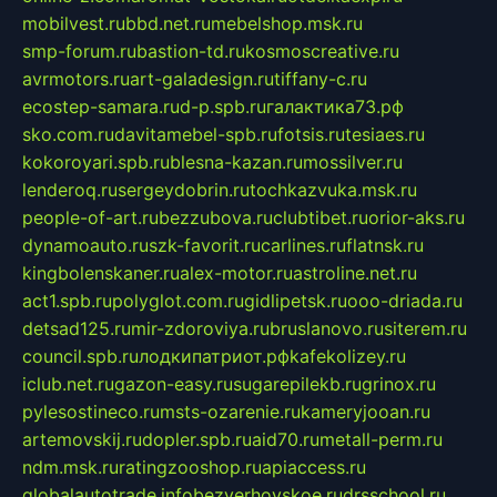
mobilvest.ru
bbd.net.ru
mebelshop.msk.ru
smp-forum.ru
bastion-td.ru
kosmoscreative.ru
avrmotors.ru
art-galadesign.ru
tiffany-c.ru
ecostep-samara.ru
d-p.spb.ru
галактика73.рф
sko.com.ru
davitamebel-spb.ru
fotsis.ru
tesiaes.ru
kokoroyari.spb.ru
blesna-kazan.ru
mossilver.ru
lenderoq.ru
sergeydobrin.ru
tochkazvuka.msk.ru
people-of-art.ru
bezzubova.ru
clubtibet.ru
orior-aks.ru
dynamoauto.ru
szk-favorit.ru
carlines.ru
flatnsk.ru
kingbolenskaner.ru
alex-motor.ru
astroline.net.ru
act1.spb.ru
polyglot.com.ru
gidlipetsk.ru
ooo-driada.ru
detsad125.ru
mir-zdoroviya.ru
bruslanovo.ru
siterem.ru
council.spb.ru
лодкипатриот.рф
kafekolizey.ru
iclub.net.ru
gazon-easy.ru
sugarepilekb.ru
grinox.ru
pylesostineco.ru
msts-ozarenie.ru
kameryjooan.ru
artemovskij.ru
dopler.spb.ru
aid70.ru
metall-perm.ru
ndm.msk.ru
ratingzooshop.ru
apiaccess.ru
globalautotrade.info
bezverhovskoe.ru
drsschool.ru