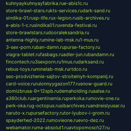
kuhnyaykuhnyayfabrika.ru
e-abis1c.ru
store-brawl-stars.ru
kts-services.ru
dark-sand.ru
sindika-01.ru
sp-life.ru
x-legion.ru
sib-archives.ru
e-abis-1-c.ru
sindika01.ru
venda-festival.ru
store-brawlstars.ru
dooraleksandria.ru
antenna-highly.ru
mine-lab-msk.ru
1-mus.ru
3-sex-porn.ru
ban-damn.ru
purse-factory.ru
viagra-tablet.ru
fasbags.ru
adler-jun.ru
bandamn.ru
fincontech.ru
3sexporn.ru
1mus.ru
darksand.ru
rebus-toys.ru
minelab-msk.ru
rtdco.ru
seo-prodvizhenie-sajtov-stroitelnyh-kompanij.ru
card-voice.ru
rulonnyygazon177.ru
snow-guard.ru
domizbrusa-9x12spb.ru
demaholding.ru
aalse.ru
a380club.ru
argentinamia.ru
perkoka.ru
movie-one.ru
perk-oka.ru
g-octopus.ru
sibarchives.ru
andreislyusar.ru
naruto-x.ru
pursefactory.ru
tor-lyubov-i-grom.ru
spayderhed-2022.ru
movieone.ru
evro-dez.ru
webamator.ru
ma-absolut1.ru
avtopomosch27.ru