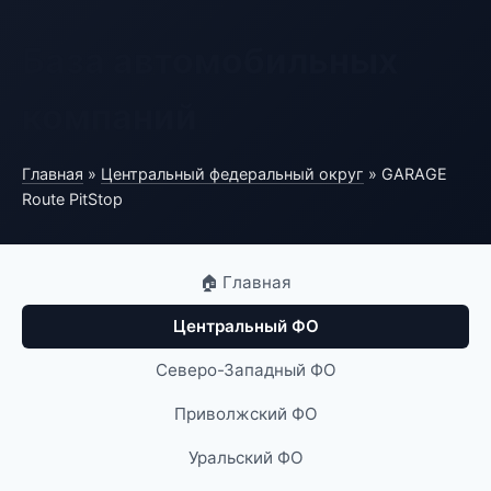
База автомобильных
компаний
Главная
»
Центральный федеральный округ
» GARAGE
Route PitStop
🏠 Главная
Центральный ФО
Северо-Западный ФО
Приволжский ФО
Уральский ФО