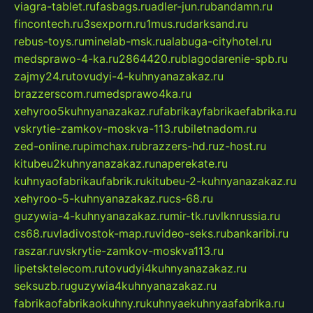
viagra-tablet.ru
fasbags.ru
adler-jun.ru
bandamn.ru
fincontech.ru
3sexporn.ru
1mus.ru
darksand.ru
rebus-toys.ru
minelab-msk.ru
alabuga-cityhotel.ru
medsprawo-4-ka.ru
2864420.ru
blagodarenie-spb.ru
zajmy24.ru
tovudyi-4-kuhnyanazakaz.ru
brazzerscom.ru
medsprawo4ka.ru
xehyroo5kuhnyanazakaz.ru
fabrikayfabrikaefabrika.ru
vskrytie-zamkov-moskva-113.ru
biletnadom.ru
zed-online.ru
pimchax.ru
brazzers-hd.ru
z-host.ru
kitubeu2kuhnyanazakaz.ru
naperekate.ru
kuhnyaofabrikaufabrik.ru
kitubeu-2-kuhnyanazakaz.ru
xehyroo-5-kuhnyanazakaz.ru
cs-68.ru
guzywia-4-kuhnyanazakaz.ru
mir-tk.ru
vlknrussia.ru
cs68.ru
vladivostok-map.ru
video-seks.ru
bankaribi.ru
raszar.ru
vskrytie-zamkov-moskva113.ru
lipetsktelecom.ru
tovudyi4kuhnyanazakaz.ru
seksuzb.ru
guzywia4kuhnyanazakaz.ru
fabrikaofabrikaokuhny.ru
kuhnyaekuhnyaafabrika.ru