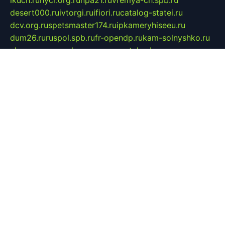
ikuch.ru
nycr.org.ru
npa21.ru
vremya-ch.spb.ru
desert000.ru
ivtorgi.ru
ifiori.ru
catalog-statei.ru
dcv.org.ru
spetsmaster174.ru
ipkameryhiseeu.ru
dum26.ru
ruspol.spb.ru
fr-opendp.ru
kam-solnyshko.ru
cheyenne-arapaho.ru
sevzapmetal.spb.ru
ted-lapidus.spb.ru
parasite-eliminator.ru
sigma-complete.ru
modernworld.ru
dama-moda.ru
eholot-group.ru
sk-nvkz.ru
DRONGOLD.RU
democratia2.ru
i-farmer.ru
mass-sport.org
jablonex.spb.ru
bookmess.ru
linkword.ru
refineua.com.ru
cs-spec.net.ru
altay-mebel.ru
DNK-THEATRE.RU
mechaniks.spb.ru
ipcamtechage.ru
skosta.ru
a-sun.ru
stroy-ldsp.ru
snowlands.org.ru
childrensshoes.ru
mrlizzy.ru
mebelsofiakrd.ru
bulizhenko.ru
rumantick.net.ru
mtszerno.ru
daily-fishing.ru
glushiteli-v-spb.ru
megasat.org.ru
localization.net.ru
flyingfish.pp.ru
ds5teremok.ru
aclib.spb.ru
komissionka30.ru
mag-profit.ru