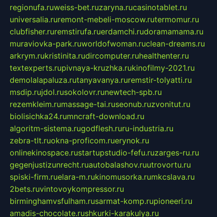
regionufa.ru
weiss-bet.ru
zaryna.ru
casinotablet.ru
universalia.ru
remont-mebeli-moscow.ru
termomur.ru
clubfisher.ru
remstirufa.ru
erdamchi.ru
doramamama.ru
muraviovka-park.ru
worldofwoman.ru
clean-dreams.ru
arkrym.ru
kristinita.ru
dircomputer.ru
healthenter.ru
textexperts.ru
pivnaya-kruzhka.ru
kinofilmy-2021.ru
demolalapaluza.ru
tanyavanya.ru
remstir-tolyatti.ru
msdip.ru
jdol.ru
sokolovr.ru
newtech-spb.ru
rezemkleim.ru
massage-tai.ru
seonub.ru
zvonitut.ru
biolisichka24.ru
mncraft-download.ru
algoritm-sistema.ru
godflesh.ru
ru-industria.ru
zebra-tlt.ru
okna-proficom.ru
erynok.ru
onlinekinospace.ru
startupstudio-fefu.ru
zarges-ru.ru
gegenjustizunrecht.ru
autobalashov.ru
utrovortu.ru
spiski-firm.ru
elara-m.ru
kinomusorka.ru
mkcslava.ru
2bets.ru
vintovoykompressor.ru
birminghamvsfulham.ru
sarmat-komp.ru
pioneeri.ru
amadis-chocolate.ru
shkurki-karakulya.ru