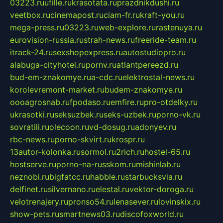
03223.ru
ufille.ru
krasotata.ru
prazdnikdushi.ru
veetbox.ru
cinemapost.ru
ciam-fr.ru
kraft-you.ru
mega-press.ru
03223.ru
web-explore.ru
rastenuya.ru
eurovision-russia.ru
strah-news.ru
freeride-team.ru
itrack-24.ru
sexshopexpress.ru
autostudiopro.ru
alabuga-cityhotel.ru
pornv.ru
atlantpereezd.ru
bud-em-znakomye.ru
a-cdc.ru
elektrostal-news.ru
korolevremont-market.ru
budem-znakomye.ru
oooagrosnab.ru
fpodaso.ru
emfire.ru
pro-otdelky.ru
ukrasotki.ru
seksuzbek.ru
seks-uzbek.ru
porno-vk.ru
sovratili.ru
olecoon.ru
vd-dosug.ru
adonyev.ru
rbc-news.ru
porno-skvirt.ru
krospr.ru
13autor-kolonka.ru
sormol.ru
2rich.ru
hostel-65.ru
hostserve.ru
porno-na-russkom.ru
mishinlab.ru
neznobi.ru
bigfatcc.ru
habble.ru
starbucksvia.ru
delfinet.ru
silvernano.ru
elestal.ru
vektor-doroga.ru
velotrenajery.ru
pronso54.ru
lenasever.ru
lovinskix.ru
show-pets.ru
smartnews03.ru
discofoxworld.ru