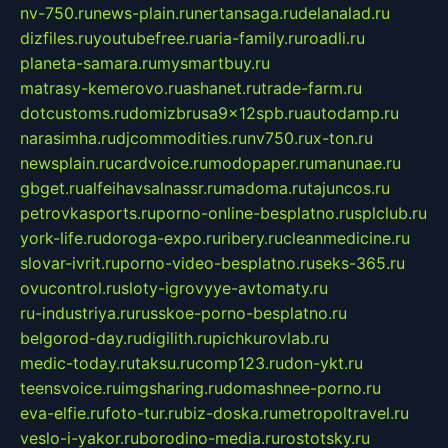
nv-750.ru
news-plain.ru
nertansaga.ru
delanalad.ru
dizfiles.ru
youtubefree.ru
aria-family.ru
roadli.ru
planeta-samara.ru
mysmartbuy.ru
matrasy-kemerovo.ru
ashanet.ru
trade-farm.ru
dotcustoms.ru
domizbrusa9x12spb.ru
autodamp.ru
narasimha.ru
djcommodities.ru
nv750.ru
x-ton.ru
newsplain.ru
cardvoice.ru
modopaper.ru
manunae.ru
gbget.ru
alfeihavsalnassr.ru
madoma.ru
tajuncos.ru
petrovkasports.ru
porno-online-besplatno.ru
splclub.ru
york-life.ru
doroga-expo.ru
ribery.ru
cleanmedicine.ru
slovar-ivrit.ru
porno-video-besplatno.ru
seks-365.ru
ovucontrol.ru
sloty-igrovyye-avtomaty.ru
ru-industriya.ru
russkoe-porno-besplatno.ru
belgorod-day.ru
digilith.ru
pichkurovlab.ru
medic-today.ru
taksu.ru
comp123.ru
don-ykt.ru
teensvoice.ru
imgsharing.ru
domashnee-porno.ru
eva-elfie.ru
foto-tur.ru
biz-doska.ru
metropoltravel.ru
veslo-i-yakor.ru
borodino-media.ru
rostotsky.ru