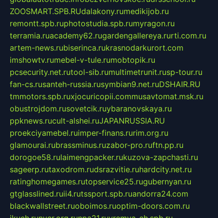
ZOOSMART.SPB.RU
dalakony.ru
medikijob.ru
remontt.spb.ru
photostudia.spb.ru
myragon.ru
terramia.ru
academy62.ru
gardengallereya.ru
rti.com.ru
artem-news.ru
biserinca.ru
krasnodarkurort.com
imshowtv.ru
mebel-v-tule.ru
mobtopik.ru
pcsecurity.net.ru
tool-sib.ru
multimetrunit.ru
sp-tour.ru
fan-cs.ru
santeh-russia.ru
symbian9.net.ru
DSHAIR.RU
tmmotors.spb.ru
xjocuricopii.com
musavtomat.msk.ru
obustrojdom.ru
sovetcik.ru
ybaranovskaya.ru
ppknews.ru
cult-alshei.ru
JAPANRUSSIA.RU
proekciyamebel.ru
imper-finans.ru
rim.org.ru
glamourai.ru
brassminus.ru
zabor-pro.ru
ftn.pp.ru
dorogoe58.ru
laimengpacker.ru
kuzova-zapchasti.ru
sageerp.ru
taxodrom.ru
dsrazvitie.ru
hardcity.net.ru
ratinghomegames.ru
topservice25.ru
gubernyan.ru
gtglasslined.ru
ii4.ru
tssport.spb.ru
andorra24.com
blackwallstreet.ru
oboimos.ru
optim-doors.com.ru