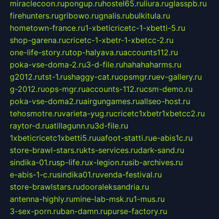
miraclecoon.ru
pongup.ru
hostel65.ru
liura.ru
glasspb.ru
firehunters.ru
gribowo.ru
gnalis.ru
bulkitula.ru
hometown-france.ru
1-xbeticricetc-1-xbetti-5.ru
shop-garena.ru
cricetc-1-xbetr-1-xbetcc-2.ru
one-life-story.ru
top-halyava.ru
accounts112.ru
poka-vse-doma-2.ru
3-d-file.ru
hahahaharms.ru
g2012.ru
tst-1.ru
shaggy-cat.ru
opsmgr.ru
ev-gallery.ru
g-2012.ru
ops-mgr.ru
accounts-112.ru
csm-demo.ru
poka-vse-doma2.ru
airgungames.ru
allseo-host.ru
tehosmotre.ru
varieta-yug.ru
cricetc1xbetr1xbetcc2.ru
raytor-d.ru
atillagunn.ru
3d-file.ru
1xbeticricetc1xbetti5.ru
uafoot-statti.ru
e-abis1c.ru
store-brawl-stars.ru
kts-services.ru
dark-sand.ru
sindika-01.ru
sp-life.ru
x-legion.ru
sib-archives.ru
e-abis-1-c.ru
sindika01.ru
venda-festival.ru
store-brawlstars.ru
dooraleksandria.ru
antenna-highly.ru
mine-lab-msk.ru
1-mus.ru
3-sex-porn.ru
ban-damn.ru
purse-factory.ru