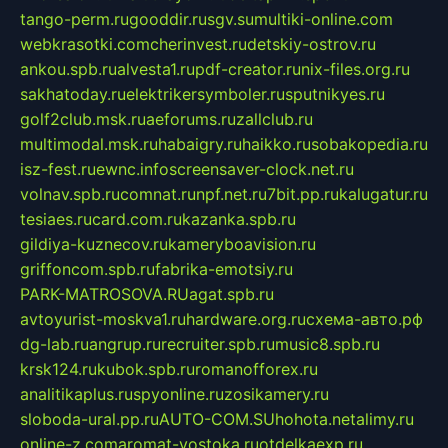
tango-perm.ru
gooddir.ru
sgv.su
multiki-online.com
webkrasotki.com
cherinvest.ru
detskiy-ostrov.ru
ankou.spb.ru
alvesta1.ru
pdf-creator.ru
nix-files.org.ru
sakhatoday.ru
elektrikersymboler.ru
sputnikyes.ru
golf2club.msk.ru
aeforums.ru
zallclub.ru
multimodal.msk.ru
habaigry.ru
haikko.ru
sobakopedia.ru
isz-fest.ru
ewnc.info
screensaver-clock.net.ru
volnav.spb.ru
comnat.ru
npf.net.ru
7bit.pp.ru
kalugatur.ru
tesiaes.ru
card.com.ru
kazanka.spb.ru
gildiya-kuznecov.ru
kameryboavision.ru
griffoncom.spb.ru
fabrika-emotsiy.ru
PARK-MATROSOVA.RU
agat.spb.ru
avtoyurist-moskva1.ru
hardware.org.ru
схема-авто.рф
dg-lab.ru
angrup.ru
recruiter.spb.ru
music8.spb.ru
krsk124.ru
kubok.spb.ru
romanofforex.ru
analitikaplus.ru
spyonline.ru
zosikamery.ru
sloboda-ural.pp.ru
AUTO-COM.SU
hohota.net
alimy.ru
online-z.com
aromat-vostoka.ru
otdelkaexp.ru