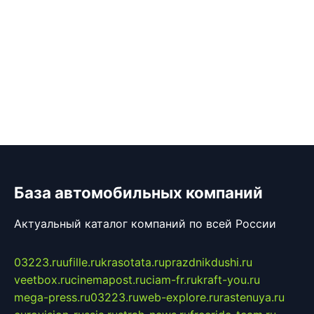
База автомобильных компаний
Актуальный каталог компаний по всей России
03223.ru
ufille.ru
krasotata.ru
prazdnikdushi.ru
veetbox.ru
cinemapost.ru
ciam-fr.ru
kraft-you.ru
mega-press.ru
03223.ru
web-explore.ru
rastenuya.ru