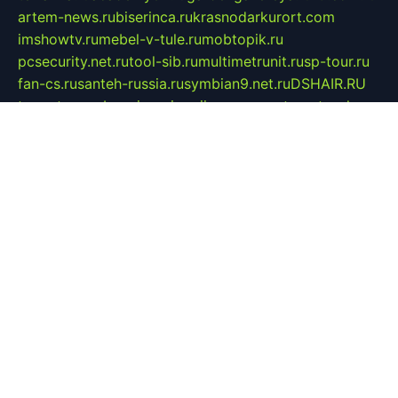
artem-news.ru
biserinca.ru
krasnodarkurort.com
imshowtv.ru
mebel-v-tule.ru
mobtopik.ru
pcsecurity.net.ru
tool-sib.ru
multimetrunit.ru
sp-tour.ru
fan-cs.ru
santeh-russia.ru
symbian9.net.ru
DSHAIR.RU
tmmotors.spb.ru
xjocuricopii.com
musavtomat.msk.ru
obustrojdom.ru
sovetcik.ru
ybaranovskaya.ru
ppknews.ru
cult-alshei.ru
JAPANRUSSIA.RU
proekciyamebel.ru
imper-finans.ru
rim.org.ru
glamourai.ru
brassminus.ru
zabor-pro.ru
ftn.pp.ru
dorogoe58.ru
laimengpacker.ru
kuzova-zapchasti.ru
sageerp.ru
taxodrom.ru
dsrazvitie.ru
hardcity.net.ru
ratinghomegames.ru
topservice25.ru
gubernyan.ru
gtglasslined.ru
ii4.ru
tssport.spb.ru
andorra24.com
blackwallstreet.ru
oboimos.ru
optim-doors.com.ru
ikuch.ru
nycr.org.ru
npa21.ru
vremya-ch.spb.ru
desert000.ru
ivtorgi.ru
ifiori.ru
catalog-statei.ru
dcv.org.ru
spetsmaster174.ru
ipkameryhiseeu.ru
dum26.ru
ruspol.spb.ru
fr-opendp.ru
kam-solnyshko.ru