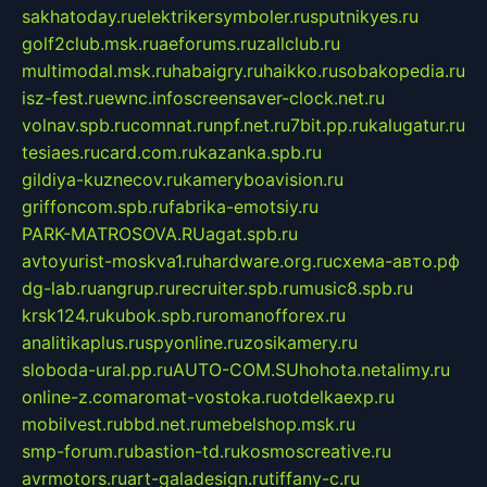
sakhatoday.ru
elektrikersymboler.ru
sputnikyes.ru
golf2club.msk.ru
aeforums.ru
zallclub.ru
multimodal.msk.ru
habaigry.ru
haikko.ru
sobakopedia.ru
isz-fest.ru
ewnc.info
screensaver-clock.net.ru
volnav.spb.ru
comnat.ru
npf.net.ru
7bit.pp.ru
kalugatur.ru
tesiaes.ru
card.com.ru
kazanka.spb.ru
gildiya-kuznecov.ru
kameryboavision.ru
griffoncom.spb.ru
fabrika-emotsiy.ru
PARK-MATROSOVA.RU
agat.spb.ru
avtoyurist-moskva1.ru
hardware.org.ru
схема-авто.рф
dg-lab.ru
angrup.ru
recruiter.spb.ru
music8.spb.ru
krsk124.ru
kubok.spb.ru
romanofforex.ru
analitikaplus.ru
spyonline.ru
zosikamery.ru
sloboda-ural.pp.ru
AUTO-COM.SU
hohota.net
alimy.ru
online-z.com
aromat-vostoka.ru
otdelkaexp.ru
mobilvest.ru
bbd.net.ru
mebelshop.msk.ru
smp-forum.ru
bastion-td.ru
kosmoscreative.ru
avrmotors.ru
art-galadesign.ru
tiffany-c.ru