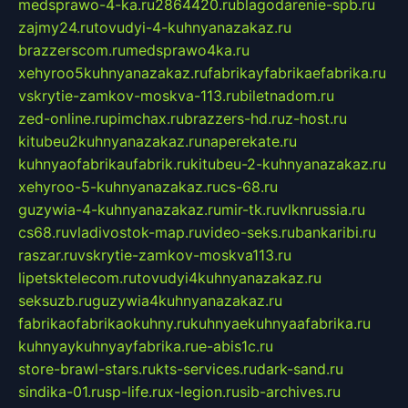
medsprawo-4-ka.ru
2864420.ru
blagodarenie-spb.ru
zajmy24.ru
tovudyi-4-kuhnyanazakaz.ru
brazzerscom.ru
medsprawo4ka.ru
xehyroo5kuhnyanazakaz.ru
fabrikayfabrikaefabrika.ru
vskrytie-zamkov-moskva-113.ru
biletnadom.ru
zed-online.ru
pimchax.ru
brazzers-hd.ru
z-host.ru
kitubeu2kuhnyanazakaz.ru
naperekate.ru
kuhnyaofabrikaufabrik.ru
kitubeu-2-kuhnyanazakaz.ru
xehyroo-5-kuhnyanazakaz.ru
cs-68.ru
guzywia-4-kuhnyanazakaz.ru
mir-tk.ru
vlknrussia.ru
cs68.ru
vladivostok-map.ru
video-seks.ru
bankaribi.ru
raszar.ru
vskrytie-zamkov-moskva113.ru
lipetsktelecom.ru
tovudyi4kuhnyanazakaz.ru
seksuzb.ru
guzywia4kuhnyanazakaz.ru
fabrikaofabrikaokuhny.ru
kuhnyaekuhnyaafabrika.ru
kuhnyaykuhnyayfabrika.ru
e-abis1c.ru
store-brawl-stars.ru
kts-services.ru
dark-sand.ru
sindika-01.ru
sp-life.ru
x-legion.ru
sib-archives.ru