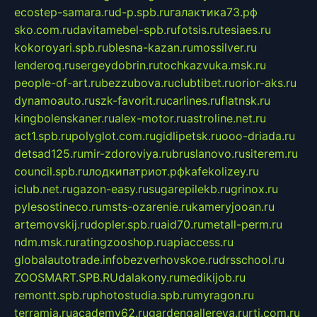
ecostep-samara.ru
d-p.spb.ru
галактика73.рф
sko.com.ru
davitamebel-spb.ru
fotsis.ru
tesiaes.ru
kokoroyari.spb.ru
blesna-kazan.ru
mossilver.ru
lenderoq.ru
sergeydobrin.ru
tochkazvuka.msk.ru
people-of-art.ru
bezzubova.ru
clubtibet.ru
orior-aks.ru
dynamoauto.ru
szk-favorit.ru
carlines.ru
flatnsk.ru
kingbolenskaner.ru
alex-motor.ru
astroline.net.ru
act1.spb.ru
polyglot.com.ru
gidlipetsk.ru
ooo-driada.ru
detsad125.ru
mir-zdoroviya.ru
bruslanovo.ru
siterem.ru
council.spb.ru
лодкипатриот.рф
kafekolizey.ru
iclub.net.ru
gazon-easy.ru
sugarepilekb.ru
grinox.ru
pylesostineco.ru
msts-ozarenie.ru
kameryjooan.ru
artemovskij.ru
dopler.spb.ru
aid70.ru
metall-perm.ru
ndm.msk.ru
ratingzooshop.ru
apiaccess.ru
globalautotrade.info
bezverhovskoe.ru
drsschool.ru
ZOOSMART.SPB.RU
dalakony.ru
medikijob.ru
remontt.spb.ru
photostudia.spb.ru
myragon.ru
terramia.ru
academy62.ru
gardengallereya.ru
rti.com.ru