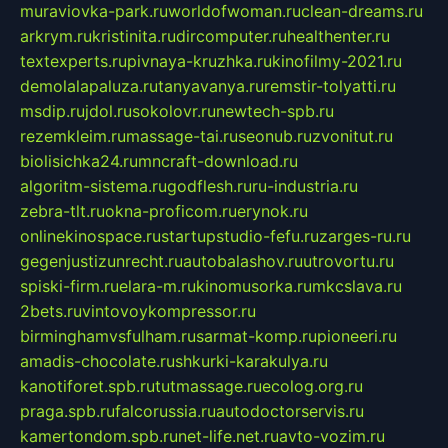
muraviovka-park.ru
worldofwoman.ru
clean-dreams.ru
arkrym.ru
kristinita.ru
dircomputer.ru
healthenter.ru
textexperts.ru
pivnaya-kruzhka.ru
kinofilmy-2021.ru
demolalapaluza.ru
tanyavanya.ru
remstir-tolyatti.ru
msdip.ru
jdol.ru
sokolovr.ru
newtech-spb.ru
rezemkleim.ru
massage-tai.ru
seonub.ru
zvonitut.ru
biolisichka24.ru
mncraft-download.ru
algoritm-sistema.ru
godflesh.ru
ru-industria.ru
zebra-tlt.ru
okna-proficom.ru
erynok.ru
onlinekinospace.ru
startupstudio-fefu.ru
zarges-ru.ru
gegenjustizunrecht.ru
autobalashov.ru
utrovortu.ru
spiski-firm.ru
elara-m.ru
kinomusorka.ru
mkcslava.ru
2bets.ru
vintovoykompressor.ru
birminghamvsfulham.ru
sarmat-komp.ru
pioneeri.ru
amadis-chocolate.ru
shkurki-karakulya.ru
kanotiforet.spb.ru
tutmassage.ru
ecolog.org.ru
praga.spb.ru
falcorussia.ru
autodoctorservis.ru
kamertondom.spb.ru
net-life.net.ru
avto-vozim.ru