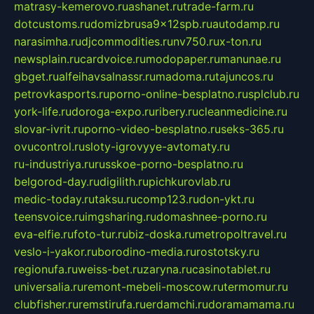
matrasy-kemerovo.ru
ashanet.ru
trade-farm.ru
dotcustoms.ru
domizbrusa9x12spb.ru
autodamp.ru
narasimha.ru
djcommodities.ru
nv750.ru
x-ton.ru
newsplain.ru
cardvoice.ru
modopaper.ru
manunae.ru
gbget.ru
alfeihavsalnassr.ru
madoma.ru
tajuncos.ru
petrovkasports.ru
porno-online-besplatno.ru
splclub.ru
york-life.ru
doroga-expo.ru
ribery.ru
cleanmedicine.ru
slovar-ivrit.ru
porno-video-besplatno.ru
seks-365.ru
ovucontrol.ru
sloty-igrovyye-avtomaty.ru
ru-industriya.ru
russkoe-porno-besplatno.ru
belgorod-day.ru
digilith.ru
pichkurovlab.ru
medic-today.ru
taksu.ru
comp123.ru
don-ykt.ru
teensvoice.ru
imgsharing.ru
domashnee-porno.ru
eva-elfie.ru
foto-tur.ru
biz-doska.ru
metropoltravel.ru
veslo-i-yakor.ru
borodino-media.ru
rostotsky.ru
regionufa.ru
weiss-bet.ru
zaryna.ru
casinotablet.ru
universalia.ru
remont-mebeli-moscow.ru
termomur.ru
clubfisher.ru
remstirufa.ru
erdamchi.ru
doramamama.ru