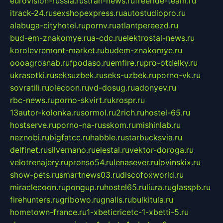
eurovision-russia.ru
strah-news.ru
freeride-team.ru
itrack-24.ru
sexshopexpress.ru
autostudiopro.ru
alabuga-cityhotel.ru
pornv.ru
atlantpereezd.ru
bud-em-znakomye.ru
a-cdc.ru
elektrostal-news.ru
korolevremont-market.ru
budem-znakomye.ru
oooagrosnab.ru
fpodaso.ru
emfire.ru
pro-otdelky.ru
ukrasotki.ru
seksuzbek.ru
seks-uzbek.ru
porno-vk.ru
sovratili.ru
olecoon.ru
vd-dosug.ru
adonyev.ru
rbc-news.ru
porno-skvirt.ru
krospr.ru
13autor-kolonka.ru
sormol.ru
2rich.ru
hostel-65.ru
hostserve.ru
porno-na-russkom.ru
mishinlab.ru
neznobi.ru
bigfatcc.ru
habble.ru
starbucksvia.ru
delfinet.ru
silvernano.ru
elestal.ru
vektor-doroga.ru
velotrenajery.ru
pronso54.ru
lenasever.ru
lovinskix.ru
show-pets.ru
smartnews03.ru
discofoxworld.ru
miraclecoon.ru
pongup.ru
hostel65.ru
liura.ru
glasspb.ru
firehunters.ru
gribowo.ru
gnalis.ru
bulkitula.ru
hometown-france.ru
1-xbeticricetc-1-xbetti-5.ru