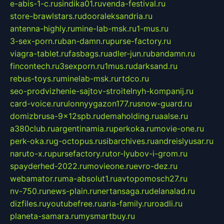
e-abis-1-c.ru
sindika01.ru
venda-festival.ru
store-brawlstars.ru
dooraleksandria.ru
antenna-highly.ru
mine-lab-msk.ru
1-mus.ru
3-sex-porn.ru
ban-damn.ru
purse-factory.ru
viagra-tablet.ru
fasbags.ru
adler-jun.ru
bandamn.ru
fincontech.ru
3sexporn.ru
1mus.ru
darksand.ru
rebus-toys.ru
minelab-msk.ru
rtdco.ru
seo-prodvizhenie-sajtov-stroitelnyh-kompanij.ru
card-voice.ru
rulonnyygazon177.ru
snow-guard.ru
domizbrusa-9x12spb.ru
demaholding.ru
aalse.ru
a380club.ru
argentinamia.ru
perkoka.ru
movie-one.ru
perk-oka.ru
g-octopus.ru
sibarchives.ru
andreislyusar.ru
naruto-x.ru
pursefactory.ru
tor-lyubov-i-grom.ru
spayderhed-2022.ru
movieone.ru
evro-dez.ru
webamator.ru
ma-absolut1.ru
avtopomosch27.ru
nv-750.ru
news-plain.ru
nertansaga.ru
delanalad.ru
dizfiles.ru
youtubefree.ru
aria-family.ru
roadli.ru
planeta-samara.ru
mysmartbuy.ru