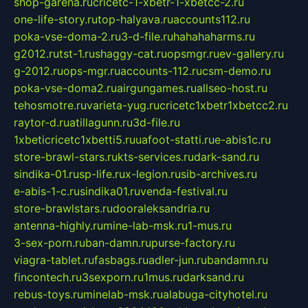
shop-garena.ru
cricetc-1-xbetr-1-xbetcc-2.ru
one-life-story.ru
top-halyava.ru
accounts112.ru
poka-vse-doma-2.ru
3-d-file.ru
hahahaharms.ru
g2012.ru
tst-1.ru
shaggy-cat.ru
opsmgr.ru
ev-gallery.ru
g-2012.ru
ops-mgr.ru
accounts-112.ru
csm-demo.ru
poka-vse-doma2.ru
airgungames.ru
allseo-host.ru
tehosmotre.ru
varieta-yug.ru
cricetc1xbetr1xbetcc2.ru
raytor-d.ru
atillagunn.ru
3d-file.ru
1xbeticricetc1xbetti5.ru
uafoot-statti.ru
e-abis1c.ru
store-brawl-stars.ru
kts-services.ru
dark-sand.ru
sindika-01.ru
sp-life.ru
x-legion.ru
sib-archives.ru
e-abis-1-c.ru
sindika01.ru
venda-festival.ru
store-brawlstars.ru
dooraleksandria.ru
antenna-highly.ru
mine-lab-msk.ru
1-mus.ru
3-sex-porn.ru
ban-damn.ru
purse-factory.ru
viagra-tablet.ru
fasbags.ru
adler-jun.ru
bandamn.ru
fincontech.ru
3sexporn.ru
1mus.ru
darksand.ru
rebus-toys.ru
minelab-msk.ru
alabuga-cityhotel.ru