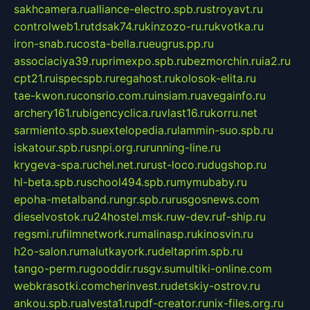
sakhcamera.ru
alliance-electro.spb.ru
stroyavt.ru
controlweb1.ru
tdsak74.ru
kinzozo-ru.ru
kvotka.ru
iron-snab.ru
costa-bella.ru
eugrus.pp.ru
associaciya39.ru
primexpo.spb.ru
bezmorchin.ru
ia2.ru
cpt21.ru
ispecspb.ru
regahost.ru
kolosok-elita.ru
tae-kwon.ru
consrio.com.ru
insiam.ru
avegainfo.ru
archery161.ru
bigencyclica.ru
vlast16.ru
korru.net
sarmiento.spb.su
extelopedia.ru
lammin-suo.spb.ru
iskatour.spb.ru
snpi.org.ru
running-line.ru
krygeva-spa.ru
chel.net.ru
rust-loco.ru
dugshop.ru
hl-beta.spb.ru
school494.spb.ru
mymubaby.ru
epoha-metalband.ru
ngr.spb.ru
rusgosnews.com
dieselvostok.ru
24hostel.msk.ru
w-dev.ru
f-ship.ru
regsmi.ru
filmnetwork.ru
malinasp.ru
kinosvin.ru
h2o-salon.ru
malutkayork.ru
deltaprim.spb.ru
tango-perm.ru
gooddir.ru
sgv.su
multiki-online.com
webkrasotki.com
cherinvest.ru
detskiy-ostrov.ru
ankou.spb.ru
alvesta1.ru
pdf-creator.ru
nix-files.org.ru