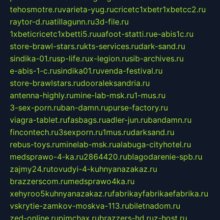
tehosmotre.ru
varieta-yug.ru
cricetc1xbetr1xbetcc2.ru
raytor-d.ru
atillagunn.ru
3d-file.ru
1xbeticricetc1xbetti5.ru
uafoot-statti.ru
e-abis1c.ru
store-brawl-stars.ru
kts-services.ru
dark-sand.ru
sindika-01.ru
sp-life.ru
x-legion.ru
sib-archives.ru
e-abis-1-c.ru
sindika01.ru
venda-festival.ru
store-brawlstars.ru
dooraleksandria.ru
antenna-highly.ru
mine-lab-msk.ru
1-mus.ru
3-sex-porn.ru
ban-damn.ru
purse-factory.ru
viagra-tablet.ru
fasbags.ru
adler-jun.ru
bandamn.ru
fincontech.ru
3sexporn.ru
1mus.ru
darksand.ru
rebus-toys.ru
minelab-msk.ru
alabuga-cityhotel.ru
medsprawo-4-ka.ru
2864420.ru
blagodarenie-spb.ru
zajmy24.ru
tovudyi-4-kuhnyanazakaz.ru
brazzerscom.ru
medsprawo4ka.ru
xehyroo5kuhnyanazakaz.ru
fabrikayfabrikaefabrika.ru
vskrytie-zamkov-moskva-113.ru
biletnadom.ru
zed-online.ru
pimchax.ru
brazzers-hd.ru
z-host.ru