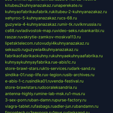
kitubeu2kuhnyanazakaz.ru
naperekate.ru
kuhnyaofabrikaufabrik.ru
kitubeu-2-kuhnyanazakaz.ru
xehyroo-5-kuhnyanazakaz.ru
cs-68.ru
guzywia-4-kuhnyanazakaz.ru
mir-tk.ru
vlknrussia.ru
cs68.ru
vladivostok-map.ru
video-seks.ru
bankaribi.ru
raszar.ru
vskrytie-zamkov-moskva113.ru
lipetsktelecom.ru
tovudyi4kuhnyanazakaz.ru
seksuzb.ru
guzywia4kuhnyanazakaz.ru
fabrikaofabrikaokuhny.ru
kuhnyaekuhnyaafabrika.ru
kuhnyaykuhnyayfabrika.ru
e-abis1c.ru
store-brawl-stars.ru
kts-services.ru
dark-sand.ru
sindika-01.ru
sp-life.ru
x-legion.ru
sib-archives.ru
e-abis-1-c.ru
sindika01.ru
venda-festival.ru
store-brawlstars.ru
dooraleksandria.ru
antenna-highly.ru
mine-lab-msk.ru
1-mus.ru
3-sex-porn.ru
ban-damn.ru
purse-factory.ru
viagra-tablet.ru
fasbags.ru
adler-jun.ru
bandamn.ru
fincontech.ru
3sexporn.ru
1mus.ru
darksand.ru