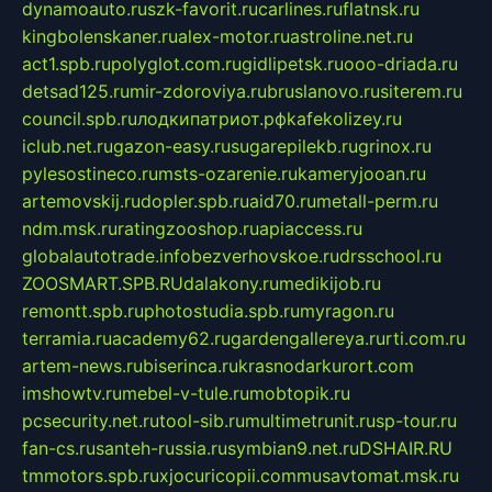
dynamoauto.ru
szk-favorit.ru
carlines.ru
flatnsk.ru
kingbolenskaner.ru
alex-motor.ru
astroline.net.ru
act1.spb.ru
polyglot.com.ru
gidlipetsk.ru
ooo-driada.ru
detsad125.ru
mir-zdoroviya.ru
bruslanovo.ru
siterem.ru
council.spb.ru
лодкипатриот.рф
kafekolizey.ru
iclub.net.ru
gazon-easy.ru
sugarepilekb.ru
grinox.ru
pylesostineco.ru
msts-ozarenie.ru
kameryjooan.ru
artemovskij.ru
dopler.spb.ru
aid70.ru
metall-perm.ru
ndm.msk.ru
ratingzooshop.ru
apiaccess.ru
globalautotrade.info
bezverhovskoe.ru
drsschool.ru
ZOOSMART.SPB.RU
dalakony.ru
medikijob.ru
remontt.spb.ru
photostudia.spb.ru
myragon.ru
terramia.ru
academy62.ru
gardengallereya.ru
rti.com.ru
artem-news.ru
biserinca.ru
krasnodarkurort.com
imshowtv.ru
mebel-v-tule.ru
mobtopik.ru
pcsecurity.net.ru
tool-sib.ru
multimetrunit.ru
sp-tour.ru
fan-cs.ru
santeh-russia.ru
symbian9.net.ru
DSHAIR.RU
tmmotors.spb.ru
xjocuricopii.com
musavtomat.msk.ru