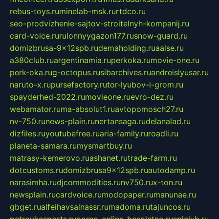
rebus-toys.ru
minelab-msk.ru
rtdco.ru
seo-prodvizhenie-sajtov-stroitelnyh-kompanij.ru
card-voice.ru
rulonnyygazon177.ru
snow-guard.ru
domizbrusa-9x12spb.ru
demaholding.ru
aalse.ru
a380club.ru
argentinamia.ru
perkoka.ru
movie-one.ru
perk-oka.ru
g-octopus.ru
sibarchives.ru
andreislyusar.ru
naruto-x.ru
pursefactory.ru
tor-lyubov-i-grom.ru
spayderhed-2022.ru
movieone.ru
evro-dez.ru
webamator.ru
ma-absolut1.ru
avtopomosch27.ru
nv-750.ru
news-plain.ru
nertansaga.ru
delanalad.ru
dizfiles.ru
youtubefree.ru
aria-family.ru
roadli.ru
planeta-samara.ru
mysmartbuy.ru
matrasy-kemerovo.ru
ashanet.ru
trade-farm.ru
dotcustoms.ru
domizbrusa9x12spb.ru
autodamp.ru
narasimha.ru
djcommodities.ru
nv750.ru
x-ton.ru
newsplain.ru
cardvoice.ru
modopaper.ru
manunae.ru
gbget.ru
alfeihavsalnassr.ru
madoma.ru
tajuncos.ru