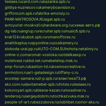
tesiaes.ru
card.com.ru
kazanka.spb.ru
gildiya-kuznecov.ru
kameryboavision.ru
griffoncom.spb.ru
fabrika-emotsiy.ru
PARK-MATROSOVA.RU
agat.spb.ru
avtoyurist-moskva1.ru
hardware.org.ru
схема-авто.рф
dg-lab.ru
angrup.ru
recruiter.spb.ru
music8.spb.ru
krsk124.ru
kubok.spb.ru
romanofforex.ru
analitikaplus.ru
spyonline.ru
zosikamery.ru
sloboda-ural.pp.ru
AUTO-COM.SU
hohota.net
alimy.ru
online-z.com
aromat-vostoka.ru
otdelkaexp.ru
mobilvest.ru
bbd.net.ru
mebelshop.msk.ru
smp-forum.ru
bastion-td.ru
kosmoscreative.ru
avrmotors.ru
art-galadesign.ru
tiffany-c.ru
ecostep-samara.ru
d-p.spb.ru
галактика73.рф
sko.com.ru
davitamebel-spb.ru
fotsis.ru
tesiaes.ru
kokoroyari.spb.ru
blesna-kazan.ru
mossilver.ru
lenderoq.ru
sergeydobrin.ru
tochkazvuka.msk.ru
people-of-art.ru
bezzubova.ru
clubtibet.ru
orior-aks.ru