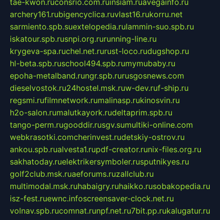
tae-kwon.ru
consrio.com.ru
insiam.ru
avegainfo.ru
archery161.ru
bigencyclica.ru
vlast16.ru
korru.net
sarmiento.spb.su
extelopedia.ru
lammin-suo.spb.ru
iskatour.spb.ru
snpi.org.ru
running-line.ru
krygeva-spa.ru
chel.net.ru
rust-loco.ru
dugshop.ru
hl-beta.spb.ru
school494.spb.ru
mymubaby.ru
epoha-metalband.ru
ngr.spb.ru
rusgosnews.com
dieselvostok.ru
24hostel.msk.ru
w-dev.ru
f-ship.ru
regsmi.ru
filmnetwork.ru
malinasp.ru
kinosvin.ru
h2o-salon.ru
malutkayork.ru
deltaprim.spb.ru
tango-perm.ru
gooddir.ru
sgv.su
multiki-online.com
webkrasotki.com
cherinvest.ru
detskiy-ostrov.ru
ankou.spb.ru
alvesta1.ru
pdf-creator.ru
nix-files.org.ru
sakhatoday.ru
elektrikersymboler.ru
sputnikyes.ru
golf2club.msk.ru
aeforums.ru
zallclub.ru
multimodal.msk.ru
habaigry.ru
haikko.ru
sobakopedia.ru
isz-fest.ru
ewnc.info
screensaver-clock.net.ru
volnav.spb.ru
comnat.ru
npf.net.ru
7bit.pp.ru
kalugatur.ru