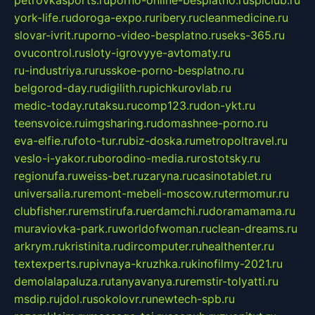
petrovkasports.ru
porno-online-besplatno.ru
splclub.ru
york-life.ru
doroga-expo.ru
ribery.ru
cleanmedicine.ru
slovar-ivrit.ru
porno-video-besplatno.ru
seks-365.ru
ovucontrol.ru
sloty-igrovyye-avtomaty.ru
ru-industriya.ru
russkoe-porno-besplatno.ru
belgorod-day.ru
digilith.ru
pichkurovlab.ru
medic-today.ru
taksu.ru
comp123.ru
don-ykt.ru
teensvoice.ru
imgsharing.ru
domashnee-porno.ru
eva-elfie.ru
foto-tur.ru
biz-doska.ru
metropoltravel.ru
veslo-i-yakor.ru
borodino-media.ru
rostotsky.ru
regionufa.ru
weiss-bet.ru
zaryna.ru
casinotablet.ru
universalia.ru
remont-mebeli-moscow.ru
termomur.ru
clubfisher.ru
remstirufa.ru
erdamchi.ru
doramamama.ru
muraviovka-park.ru
worldofwoman.ru
clean-dreams.ru
arkrym.ru
kristinita.ru
dircomputer.ru
healthenter.ru
textexperts.ru
pivnaya-kruzhka.ru
kinofilmy-2021.ru
demolalapaluza.ru
tanyavanya.ru
remstir-tolyatti.ru
msdip.ru
jdol.ru
sokolovr.ru
newtech-spb.ru