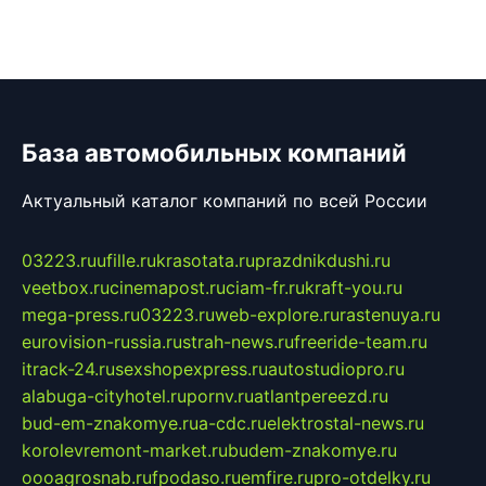
База автомобильных компаний
Актуальный каталог компаний по всей России
03223.ru
ufille.ru
krasotata.ru
prazdnikdushi.ru
veetbox.ru
cinemapost.ru
ciam-fr.ru
kraft-you.ru
mega-press.ru
03223.ru
web-explore.ru
rastenuya.ru
eurovision-russia.ru
strah-news.ru
freeride-team.ru
itrack-24.ru
sexshopexpress.ru
autostudiopro.ru
alabuga-cityhotel.ru
pornv.ru
atlantpereezd.ru
bud-em-znakomye.ru
a-cdc.ru
elektrostal-news.ru
korolevremont-market.ru
budem-znakomye.ru
oooagrosnab.ru
fpodaso.ru
emfire.ru
pro-otdelky.ru