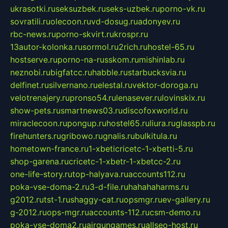
ukrasotki.ru
seksuzbek.ru
seks-uzbek.ru
porno-vk.ru
sovratili.ru
olecoon.ru
vd-dosug.ru
adonyev.ru
rbc-news.ru
porno-skvirt.ru
krospr.ru
13autor-kolonka.ru
sormol.ru
2rich.ru
hostel-65.ru
hostserve.ru
porno-na-russkom.ru
mishinlab.ru
neznobi.ru
bigfatcc.ru
habble.ru
starbucksvia.ru
delfinet.ru
silvernano.ru
elestal.ru
vektor-doroga.ru
velotrenajery.ru
pronso54.ru
lenasever.ru
lovinskix.ru
show-pets.ru
smartnews03.ru
discofoxworld.ru
miraclecoon.ru
pongup.ru
hostel65.ru
liura.ru
glasspb.ru
firehunters.ru
gribowo.ru
gnalis.ru
bulkitula.ru
hometown-france.ru
1-xbeticricetc-1-xbetti-5.ru
shop-garena.ru
cricetc-1-xbetr-1-xbetcc-2.ru
one-life-story.ru
top-halyava.ru
accounts112.ru
poka-vse-doma-2.ru
3-d-file.ru
hahahaharms.ru
g2012.ru
tst-1.ru
shaggy-cat.ru
opsmgr.ru
ev-gallery.ru
g-2012.ru
ops-mgr.ru
accounts-112.ru
csm-demo.ru
poka-vse-doma2.ru
airgungames.ru
allseo-host.ru