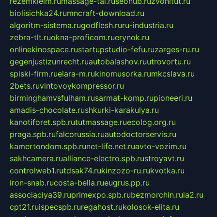
rezemkleim.ru
massage-tai.ru
seonub.ru
zvonitut.ru
biolisichka24.ru
mncraft-download.ru
algoritm-sistema.ru
godflesh.ru
ru-industria.ru
zebra-tlt.ru
okna-proficom.ru
erynok.ru
onlinekinospace.ru
startupstudio-fefu.ru
zarges-ru.ru
gegenjustizunrecht.ru
autobalashov.ru
utrovortu.ru
spiski-firm.ru
elara-m.ru
kinomusorka.ru
mkcslava.ru
2bets.ru
vintovoykompressor.ru
birminghamvsfulham.ru
sarmat-komp.ru
pioneeri.ru
amadis-chocolate.ru
shkurki-karakulya.ru
kanotiforet.spb.ru
tutmassage.ru
ecolog.org.ru
praga.spb.ru
falcorussia.ru
autodoctorservis.ru
kamertondom.spb.ru
net-life.net.ru
avto-vozim.ru
sakhcamera.ru
alliance-electro.spb.ru
stroyavt.ru
controlweb1.ru
tdsak74.ru
kinzozo-ru.ru
kvotka.ru
iron-snab.ru
costa-bella.ru
eugrus.pp.ru
associaciya39.ru
primexpo.spb.ru
bezmorchin.ru
ia2.ru
cpt21.ru
ispecspb.ru
regahost.ru
kolosok-elita.ru