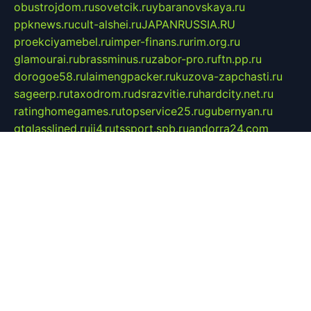
obustrojdom.ru
sovetcik.ru
ybaranovskaya.ru
ppknews.ru
cult-alshei.ru
JAPANRUSSIA.RU
proekciyamebel.ru
imper-finans.ru
rim.org.ru
glamourai.ru
brassminus.ru
zabor-pro.ru
ftn.pp.ru
dorogoe58.ru
laimengpacker.ru
kuzova-zapchasti.ru
sageerp.ru
taxodrom.ru
dsrazvitie.ru
hardcity.net.ru
ratinghomegames.ru
topservice25.ru
gubernyan.ru
gtglasslined.ru
ii4.ru
tssport.spb.ru
andorra24.com
blackwallstreet.ru
oboimos.ru
optim-doors.com.ru
ikuch.ru
nycr.org.ru
npa21.ru
vremya-ch.spb.ru
desert000.ru
ivtorgi.ru
ifiori.ru
catalog-statei.ru
dcv.org.ru
spetsmaster174.ru
ipkameryhiseeu.ru
dum26.ru
ruspol.spb.ru
fr-opendp.ru
kam-solnyshko.ru
cheyenne-arapaho.ru
sevzapmetal.spb.ru
ted-lapidus.spb.ru
parasite-eliminator.ru
sigma-complete.ru
modernworld.ru
dama-moda.ru
eholot-group.ru
sk-nvkz.ru
DRONGOLD.RU
democratia2.ru
i-farmer.ru
mass-sport.org