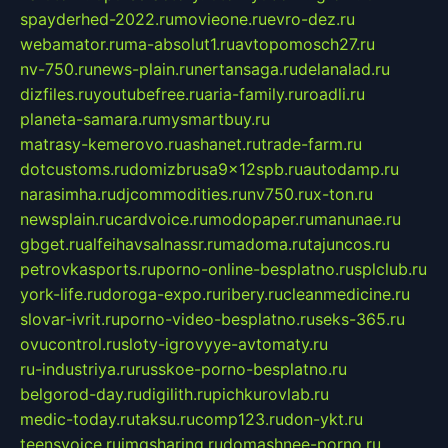
spayderhed-2022.ru
movieone.ru
evro-dez.ru
webamator.ru
ma-absolut1.ru
avtopomosch27.ru
nv-750.ru
news-plain.ru
nertansaga.ru
delanalad.ru
dizfiles.ru
youtubefree.ru
aria-family.ru
roadli.ru
planeta-samara.ru
mysmartbuy.ru
matrasy-kemerovo.ru
ashanet.ru
trade-farm.ru
dotcustoms.ru
domizbrusa9x12spb.ru
autodamp.ru
narasimha.ru
djcommodities.ru
nv750.ru
x-ton.ru
newsplain.ru
cardvoice.ru
modopaper.ru
manunae.ru
gbget.ru
alfeihavsalnassr.ru
madoma.ru
tajuncos.ru
petrovkasports.ru
porno-online-besplatno.ru
splclub.ru
york-life.ru
doroga-expo.ru
ribery.ru
cleanmedicine.ru
slovar-ivrit.ru
porno-video-besplatno.ru
seks-365.ru
ovucontrol.ru
sloty-igrovyye-avtomaty.ru
ru-industriya.ru
russkoe-porno-besplatno.ru
belgorod-day.ru
digilith.ru
pichkurovlab.ru
medic-today.ru
taksu.ru
comp123.ru
don-ykt.ru
teensvoice.ru
imgsharing.ru
domashnee-porno.ru