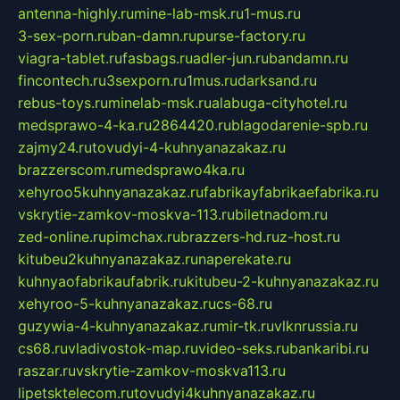
antenna-highly.ru
mine-lab-msk.ru
1-mus.ru
3-sex-porn.ru
ban-damn.ru
purse-factory.ru
viagra-tablet.ru
fasbags.ru
adler-jun.ru
bandamn.ru
fincontech.ru
3sexporn.ru
1mus.ru
darksand.ru
rebus-toys.ru
minelab-msk.ru
alabuga-cityhotel.ru
medsprawo-4-ka.ru
2864420.ru
blagodarenie-spb.ru
zajmy24.ru
tovudyi-4-kuhnyanazakaz.ru
brazzerscom.ru
medsprawo4ka.ru
xehyroo5kuhnyanazakaz.ru
fabrikayfabrikaefabrika.ru
vskrytie-zamkov-moskva-113.ru
biletnadom.ru
zed-online.ru
pimchax.ru
brazzers-hd.ru
z-host.ru
kitubeu2kuhnyanazakaz.ru
naperekate.ru
kuhnyaofabrikaufabrik.ru
kitubeu-2-kuhnyanazakaz.ru
xehyroo-5-kuhnyanazakaz.ru
cs-68.ru
guzywia-4-kuhnyanazakaz.ru
mir-tk.ru
vlknrussia.ru
cs68.ru
vladivostok-map.ru
video-seks.ru
bankaribi.ru
raszar.ru
vskrytie-zamkov-moskva113.ru
lipetsktelecom.ru
tovudyi4kuhnyanazakaz.ru