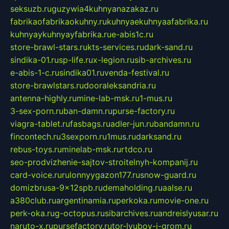
seksuzb.ru
guzywia4kuhnyanazakaz.ru
fabrikaofabrikaokuhny.ru
kuhnyaekuhnyaafabrika.ru
kuhnyaykuhnyayfabrika.ru
e-abis1c.ru
store-brawl-stars.ru
kts-services.ru
dark-sand.ru
sindika-01.ru
sp-life.ru
x-legion.ru
sib-archives.ru
e-abis-1-c.ru
sindika01.ru
venda-festival.ru
store-brawlstars.ru
dooraleksandria.ru
antenna-highly.ru
mine-lab-msk.ru
1-mus.ru
3-sex-porn.ru
ban-damn.ru
purse-factory.ru
viagra-tablet.ru
fasbags.ru
adler-jun.ru
bandamn.ru
fincontech.ru
3sexporn.ru
1mus.ru
darksand.ru
rebus-toys.ru
minelab-msk.ru
rtdco.ru
seo-prodvizhenie-sajtov-stroitelnyh-kompanij.ru
card-voice.ru
rulonnyygazon177.ru
snow-guard.ru
domizbrusa-9x12spb.ru
demaholding.ru
aalse.ru
a380club.ru
argentinamia.ru
perkoka.ru
movie-one.ru
perk-oka.ru
g-octopus.ru
sibarchives.ru
andreislyusar.ru
naruto-x.ru
pursefactory.ru
tor-lyubov-i-grom.ru