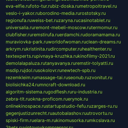
eva-elfie.ru
foto-tur.ru
biz-doska.ru
metropoltravel.ru
veslo-i-yakor.ru
borodino-media.ru
rostotsky.ru
regionufa.ru
weiss-bet.ru
zaryna.ru
casinotablet.ru
universalia.ru
remont-mebeli-moscow.ru
termomur.ru
clubfisher.ru
remstirufa.ru
erdamchi.ru
doramamama.ru
muraviovka-park.ru
worldofwoman.ru
clean-dreams.ru
arkrym.ru
kristinita.ru
dircomputer.ru
healthenter.ru
textexperts.ru
pivnaya-kruzhka.ru
kinofilmy-2021.ru
demolalapaluza.ru
tanyavanya.ru
remstir-tolyatti.ru
msdip.ru
jdol.ru
sokolovr.ru
newtech-spb.ru
rezemkleim.ru
massage-tai.ru
seonub.ru
zvonitut.ru
biolisichka24.ru
mncraft-download.ru
algoritm-sistema.ru
godflesh.ru
ru-industria.ru
zebra-tlt.ru
okna-proficom.ru
erynok.ru
onlinekinospace.ru
startupstudio-fefu.ru
zarges-ru.ru
gegenjustizunrecht.ru
autobalashov.ru
utrovortu.ru
spiski-firm.ru
elara-m.ru
kinomusorka.ru
mkcslava.ru
2bets.ru
vintovoykompressor.ru