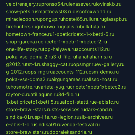
velotrenajery.ru
pronso54.ru
lenasever.ru
lovinskix.ru
show-pets.ru
smartnews03.ru
discofoxworld.ru
miraclecoon.ru
pongup.ru
hostel65.ru
liura.ru
glasspb.ru
firehunters.ru
gribowo.ru
gnalis.ru
bulkitula.ru
hometown-france.ru
1-xbeticricetc-1-xbetti-5.ru
shop-garena.ru
cricetc-1-xbetr-1-xbetcc-2.ru
one-life-story.ru
top-halyava.ru
accounts112.ru
poka-vse-doma-2.ru
3-d-file.ru
hahahaharms.ru
g2012.ru
tst-1.ru
shaggy-cat.ru
opsmgr.ru
ev-gallery.ru
g-2012.ru
ops-mgr.ru
accounts-112.ru
csm-demo.ru
poka-vse-doma2.ru
airgungames.ru
allseo-host.ru
tehosmotre.ru
varieta-yug.ru
cricetc1xbetr1xbetcc2.ru
raytor-d.ru
atillagunn.ru
3d-file.ru
1xbeticricetc1xbetti5.ru
uafoot-statti.ru
e-abis1c.ru
store-brawl-stars.ru
kts-services.ru
dark-sand.ru
sindika-01.ru
sp-life.ru
x-legion.ru
sib-archives.ru
e-abis-1-c.ru
sindika01.ru
venda-festival.ru
store-brawlstars.ru
dooraleksandria.ru