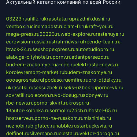
Актуальный каталог компаний по всей России
03223.ru
ufille.ru
krasotata.ru
prazdnikdushi.ru
veetbox.ru
cinemapost.ru
ciam-fr.ru
kraft-you.ru
mega-press.ru
03223.ru
web-explore.ru
rastenuya.ru
eurovision-russia.ru
strah-news.ru
freeride-team.ru
itrack-24.ru
sexshopexpress.ru
autostudiopro.ru
alabuga-cityhotel.ru
pornv.ru
atlantpereezd.ru
bud-em-znakomye.ru
a-cdc.ru
elektrostal-news.ru
korolevremont-market.ru
budem-znakomye.ru
oooagrosnab.ru
fpodaso.ru
emfire.ru
pro-otdelky.ru
ukrasotki.ru
seksuzbek.ru
seks-uzbek.ru
porno-vk.ru
sovratili.ru
olecoon.ru
vd-dosug.ru
adonyev.ru
rbc-news.ru
porno-skvirt.ru
krospr.ru
13autor-kolonka.ru
sormol.ru
2rich.ru
hostel-65.ru
hostserve.ru
porno-na-russkom.ru
mishinlab.ru
neznobi.ru
bigfatcc.ru
habble.ru
starbucksvia.ru
delfinet.ru
silvernano.ru
elestal.ru
vektor-doroga.ru