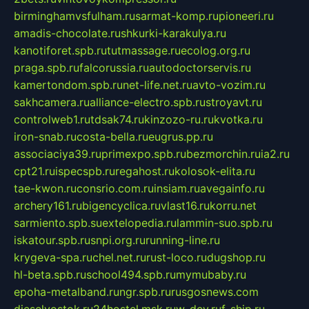
birminghamvsfulham.ru
sarmat-komp.ru
pioneeri.ru
amadis-chocolate.ru
shkurki-karakulya.ru
kanotiforet.spb.ru
tutmassage.ru
ecolog.org.ru
praga.spb.ru
falcorussia.ru
autodoctorservis.ru
kamertondom.spb.ru
net-life.net.ru
avto-vozim.ru
sakhcamera.ru
alliance-electro.spb.ru
stroyavt.ru
controlweb1.ru
tdsak74.ru
kinzozo-ru.ru
kvotka.ru
iron-snab.ru
costa-bella.ru
eugrus.pp.ru
associaciya39.ru
primexpo.spb.ru
bezmorchin.ru
ia2.ru
cpt21.ru
ispecspb.ru
regahost.ru
kolosok-elita.ru
tae-kwon.ru
consrio.com.ru
insiam.ru
avegainfo.ru
archery161.ru
bigencyclica.ru
vlast16.ru
korru.net
sarmiento.spb.su
extelopedia.ru
lammin-suo.spb.ru
iskatour.spb.ru
snpi.org.ru
running-line.ru
krygeva-spa.ru
chel.net.ru
rust-loco.ru
dugshop.ru
hl-beta.spb.ru
school494.spb.ru
mymubaby.ru
epoha-metalband.ru
ngr.spb.ru
rusgosnews.com
dieselvostok.ru
24hostel.msk.ru
w-dev.ru
f-ship.ru