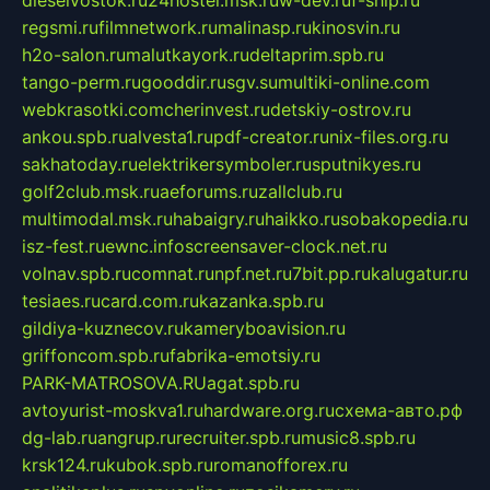
regsmi.ru
filmnetwork.ru
malinasp.ru
kinosvin.ru
h2o-salon.ru
malutkayork.ru
deltaprim.spb.ru
tango-perm.ru
gooddir.ru
sgv.su
multiki-online.com
webkrasotki.com
cherinvest.ru
detskiy-ostrov.ru
ankou.spb.ru
alvesta1.ru
pdf-creator.ru
nix-files.org.ru
sakhatoday.ru
elektrikersymboler.ru
sputnikyes.ru
golf2club.msk.ru
aeforums.ru
zallclub.ru
multimodal.msk.ru
habaigry.ru
haikko.ru
sobakopedia.ru
isz-fest.ru
ewnc.info
screensaver-clock.net.ru
volnav.spb.ru
comnat.ru
npf.net.ru
7bit.pp.ru
kalugatur.ru
tesiaes.ru
card.com.ru
kazanka.spb.ru
gildiya-kuznecov.ru
kameryboavision.ru
griffoncom.spb.ru
fabrika-emotsiy.ru
PARK-MATROSOVA.RU
agat.spb.ru
avtoyurist-moskva1.ru
hardware.org.ru
схема-авто.рф
dg-lab.ru
angrup.ru
recruiter.spb.ru
music8.spb.ru
krsk124.ru
kubok.spb.ru
romanofforex.ru