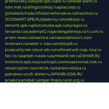
artemovskij.ru
dopler.spb.ru
aid70.ru
metall-perm.ru
ndm.msk.ru
ratingzooshop.ru
apiaccess.ru
globalautotrade.info
bezverhovskoe.ru
drsschool.ru
ZOOSMART.SPB.RU
dalakony.ru
medikijob.ru
remontt.spb.ru
photostudia.spb.ru
myragon.ru
terramia.ru
academy62.ru
gardengallereya.ru
rti.com.ru
artem-news.ru
biserinca.ru
krasnodarkurort.com
imshowtv.ru
mebel-v-tule.ru
mobtopik.ru
pcsecurity.net.ru
tool-sib.ru
multimetrunit.ru
sp-tour.ru
fan-cs.ru
santeh-russia.ru
symbian9.net.ru
DSHAIR.RU
tmmotors.spb.ru
xjocuricopii.com
musavtomat.msk.ru
obustrojdom.ru
sovetcik.ru
ybaranovskaya.ru
ppknews.ru
cult-alshei.ru
JAPANRUSSIA.RU
proekciyamebel.ru
imper-finans.ru
rim.org.ru
glamourai.ru
brassminus.ru
zabor-pro.ru
ftn.pp.ru
dorogoe58.ru
laimengpacker.ru
kuzova-zapchasti.ru
sageerp.ru
taxodrom.ru
dsrazvitie.ru
hardcity.net.ru
ratinghomegames.ru
topservice25.ru
gubernyan.ru