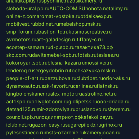
analitikaplus.ru
spyonline.ru
zosikamery.ru
sloboda-ural.pp.ru
AUTO-COM.SU
hohota.net
alimy.ru
online-z.com
aromat-vostoka.ru
otdelkaexp.ru
mobilvest.ru
bbd.net.ru
mebelshop.msk.ru
smp-forum.ru
bastion-td.ru
kosmoscreative.ru
avrmotors.ru
art-galadesign.ru
tiffany-c.ru
ecostep-samara.ru
d-p.spb.ru
галактика73.рф
sko.com.ru
davitamebel-spb.ru
fotsis.ru
tesiaes.ru
kokoroyari.spb.ru
blesna-kazan.ru
mossilver.ru
lenderoq.ru
sergeydobrin.ru
tochkazvuka.msk.ru
people-of-art.ru
bezzubova.ru
clubtibet.ru
orior-aks.ru
dynamoauto.ru
szk-favorit.ru
carlines.ru
flatnsk.ru
kingbolenskaner.ru
alex-motor.ru
astroline.net.ru
act1.spb.ru
polyglot.com.ru
gidlipetsk.ru
ooo-driada.ru
detsad125.ru
mir-zdoroviya.ru
bruslanovo.ru
siterem.ru
council.spb.ru
лодкипатриот.рф
kafekolizey.ru
iclub.net.ru
gazon-easy.ru
sugarepilekb.ru
grinox.ru
pylesostineco.ru
msts-ozarenie.ru
kameryjooan.ru