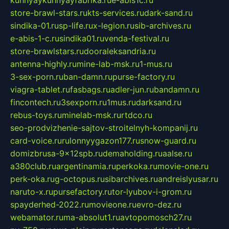
store-brawl-stars.ru
kts-services.ru
dark-sand.ru
sindika-01.ru
sp-life.ru
x-legion.ru
sib-archives.ru
e-abis-1-c.ru
sindika01.ru
venda-festival.ru
store-brawlstars.ru
dooraleksandria.ru
antenna-highly.ru
mine-lab-msk.ru
1-mus.ru
3-sex-porn.ru
ban-damn.ru
purse-factory.ru
viagra-tablet.ru
fasbags.ru
adler-jun.ru
bandamn.ru
fincontech.ru
3sexporn.ru
1mus.ru
darksand.ru
rebus-toys.ru
minelab-msk.ru
rtdco.ru
seo-prodvizhenie-sajtov-stroitelnyh-kompanij.ru
card-voice.ru
rulonnyygazon177.ru
snow-guard.ru
domizbrusa-9x12spb.ru
demaholding.ru
aalse.ru
a380club.ru
argentinamia.ru
perkoka.ru
movie-one.ru
perk-oka.ru
g-octopus.ru
sibarchives.ru
andreislyusar.ru
naruto-x.ru
pursefactory.ru
tor-lyubov-i-grom.ru
spayderhed-2022.ru
movieone.ru
evro-dez.ru
webamator.ru
ma-absolut1.ru
avtopomosch27.ru