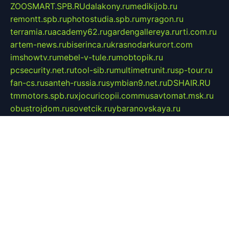
ZOOSMART.SPB.RU
dalakony.ru
medikijob.ru
remontt.spb.ru
photostudia.spb.ru
myragon.ru
terramia.ru
academy62.ru
gardengallereya.ru
rti.com.ru
artem-news.ru
biserinca.ru
krasnodarkurort.com
imshowtv.ru
mebel-v-tule.ru
mobtopik.ru
pcsecurity.net.ru
tool-sib.ru
multimetrunit.ru
sp-tour.ru
fan-cs.ru
santeh-russia.ru
symbian9.net.ru
DSHAIR.RU
tmmotors.spb.ru
xjocuricopii.com
musavtomat.msk.ru
obustrojdom.ru
sovetcik.ru
ybaranovskaya.ru
ppknews.ru
cult-alshei.ru
JAPANRUSSIA.RU
proekciyamebel.ru
imper-finans.ru
rim.org.ru
glamourai.ru
brassminus.ru
zabor-pro.ru
ftn.pp.ru
dorogoe58.ru
laimengpacker.ru
kuzova-zapchasti.ru
sageerp.ru
taxodrom.ru
dsrazvitie.ru
hardcity.net.ru
ratinghomegames.ru
topservice25.ru
gubernyan.ru
gtglasslined.ru
ii4.ru
tssport.spb.ru
andorra24.com
blackwallstreet.ru
oboimos.ru
optim-doors.com.ru
ikuch.ru
nycr.org.ru
npa21.ru
vremya-ch.spb.ru