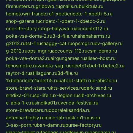
firehunters.ru
gribowo.ru
gnalis.ru
bulkitula.ru
hometown-france.ru
1-xbeticricetc-1-xbetti-5.ru
shop-garena.ru
cricetc-1-xbetr-1-xbetcc-2.ru
one-life-story.ru
top-halyava.ru
accounts112.ru
poka-vse-doma-2.ru
3-d-file.ru
hahahaharms.ru
g2012.ru
tst-1.ru
shaggy-cat.ru
opsmgr.ru
ev-gallery.ru
g-2012.ru
ops-mgr.ru
accounts-112.ru
csm-demo.ru
poka-vse-doma2.ru
airgungames.ru
allseo-host.ru
tehosmotre.ru
varieta-yug.ru
cricetc1xbetr1xbetcc2.ru
raytor-d.ru
atillagunn.ru
3d-file.ru
1xbeticricetc1xbetti5.ru
uafoot-statti.ru
e-abis1c.ru
store-brawl-stars.ru
kts-services.ru
dark-sand.ru
sindika-01.ru
sp-life.ru
x-legion.ru
sib-archives.ru
e-abis-1-c.ru
sindika01.ru
venda-festival.ru
store-brawlstars.ru
dooraleksandria.ru
antenna-highly.ru
mine-lab-msk.ru
1-mus.ru
3-sex-porn.ru
ban-damn.ru
purse-factory.ru
viagra-tablet.ru
fasbags.ru
adler-jun.ru
bandamn.ru