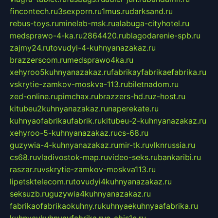
fincontech.ru
3sexporn.ru
1mus.ru
darksand.ru
rebus-toys.ru
minelab-msk.ru
alabuga-cityhotel.ru
medsprawo-4-ka.ru
2864420.ru
blagodarenie-spb.ru
zajmy24.ru
tovudyi-4-kuhnyanazakaz.ru
brazzerscom.ru
medsprawo4ka.ru
xehyroo5kuhnyanazakaz.ru
fabrikayfabrikaefabrika.ru
vskrytie-zamkov-moskva-113.ru
biletnadom.ru
zed-online.ru
pimchax.ru
brazzers-hd.ru
z-host.ru
kitubeu2kuhnyanazakaz.ru
naperekate.ru
kuhnyaofabrikaufabrik.ru
kitubeu-2-kuhnyanazakaz.ru
xehyroo-5-kuhnyanazakaz.ru
cs-68.ru
guzywia-4-kuhnyanazakaz.ru
mir-tk.ru
vlknrussia.ru
cs68.ru
vladivostok-map.ru
video-seks.ru
bankaribi.ru
raszar.ru
vskrytie-zamkov-moskva113.ru
lipetsktelecom.ru
tovudyi4kuhnyanazakaz.ru
seksuzb.ru
guzywia4kuhnyanazakaz.ru
fabrikaofabrikaokuhny.ru
kuhnyaekuhnyaafabrika.ru
kuhnyaykuhnyayfabrika.ru
e-abis1c.ru