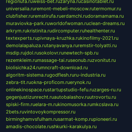
regionufa.ru
weiss-bet.ru
zaryna.ru
casinotablet.ru
universalia.ru
remont-mebeli-moscow.ru
termomur.ru
clubfisher.ru
remstirufa.ru
erdamchi.ru
doramamama.ru
muraviovka-park.ru
worldofwoman.ru
clean-dreams.ru
arkrym.ru
kristinita.ru
dircomputer.ru
healthenter.ru
textexperts.ru
pivnaya-kruzhka.ru
kinofilmy-2021.ru
demolalapaluza.ru
tanyavanya.ru
remstir-tolyatti.ru
msdip.ru
jdol.ru
sokolovr.ru
newtech-spb.ru
rezemkleim.ru
massage-tai.ru
seonub.ru
zvonitut.ru
biolisichka24.ru
mncraft-download.ru
algoritm-sistema.ru
godflesh.ru
ru-industria.ru
zebra-tlt.ru
okna-proficom.ru
erynok.ru
onlinekinospace.ru
startupstudio-fefu.ru
zarges-ru.ru
gegenjustizunrecht.ru
autobalashov.ru
utrovortu.ru
spiski-firm.ru
elara-m.ru
kinomusorka.ru
mkcslava.ru
2bets.ru
vintovoykompressor.ru
birminghamvsfulham.ru
sarmat-komp.ru
pioneeri.ru
amadis-chocolate.ru
shkurki-karakulya.ru