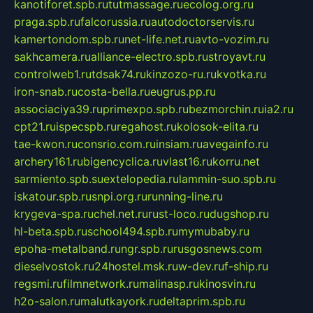
kanotiforet.spb.ru
tutmassage.ru
ecolog.org.ru
praga.spb.ru
falcorussia.ru
autodoctorservis.ru
kamertondom.spb.ru
net-life.net.ru
avto-vozim.ru
sakhcamera.ru
alliance-electro.spb.ru
stroyavt.ru
controlweb1.ru
tdsak74.ru
kinzozo-ru.ru
kvotka.ru
iron-snab.ru
costa-bella.ru
eugrus.pp.ru
associaciya39.ru
primexpo.spb.ru
bezmorchin.ru
ia2.ru
cpt21.ru
ispecspb.ru
regahost.ru
kolosok-elita.ru
tae-kwon.ru
consrio.com.ru
insiam.ru
avegainfo.ru
archery161.ru
bigencyclica.ru
vlast16.ru
korru.net
sarmiento.spb.su
extelopedia.ru
lammin-suo.spb.ru
iskatour.spb.ru
snpi.org.ru
running-line.ru
krygeva-spa.ru
chel.net.ru
rust-loco.ru
dugshop.ru
hl-beta.spb.ru
school494.spb.ru
mymubaby.ru
epoha-metalband.ru
ngr.spb.ru
rusgosnews.com
dieselvostok.ru
24hostel.msk.ru
w-dev.ru
f-ship.ru
regsmi.ru
filmnetwork.ru
malinasp.ru
kinosvin.ru
h2o-salon.ru
malutkayork.ru
deltaprim.spb.ru