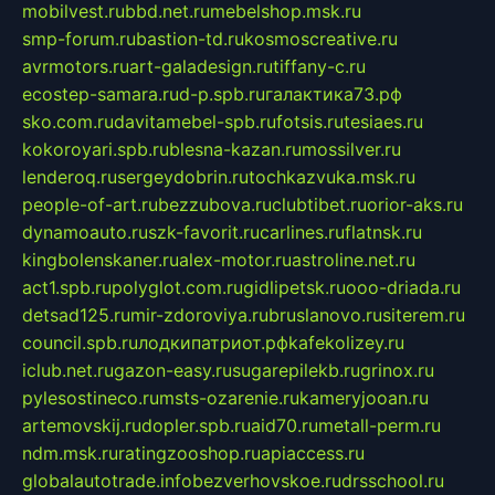
mobilvest.ru
bbd.net.ru
mebelshop.msk.ru
smp-forum.ru
bastion-td.ru
kosmoscreative.ru
avrmotors.ru
art-galadesign.ru
tiffany-c.ru
ecostep-samara.ru
d-p.spb.ru
галактика73.рф
sko.com.ru
davitamebel-spb.ru
fotsis.ru
tesiaes.ru
kokoroyari.spb.ru
blesna-kazan.ru
mossilver.ru
lenderoq.ru
sergeydobrin.ru
tochkazvuka.msk.ru
people-of-art.ru
bezzubova.ru
clubtibet.ru
orior-aks.ru
dynamoauto.ru
szk-favorit.ru
carlines.ru
flatnsk.ru
kingbolenskaner.ru
alex-motor.ru
astroline.net.ru
act1.spb.ru
polyglot.com.ru
gidlipetsk.ru
ooo-driada.ru
detsad125.ru
mir-zdoroviya.ru
bruslanovo.ru
siterem.ru
council.spb.ru
лодкипатриот.рф
kafekolizey.ru
iclub.net.ru
gazon-easy.ru
sugarepilekb.ru
grinox.ru
pylesostineco.ru
msts-ozarenie.ru
kameryjooan.ru
artemovskij.ru
dopler.spb.ru
aid70.ru
metall-perm.ru
ndm.msk.ru
ratingzooshop.ru
apiaccess.ru
globalautotrade.info
bezverhovskoe.ru
drsschool.ru