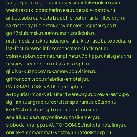
tango-perm.ru
gooddir.ru
sgv.su
multiki-online.com
webkrasotki.com
cherinvest.ru
detskiy-ostrov.ru
ankou.spb.ru
alvesta1.ru
pdf-creator.ru
nix-files.org.ru
sakhatoday.ru
elektrikersymboler.ru
sputnikyes.ru
golf2club.msk.ru
aeforums.ru
zallclub.ru
multimodal.msk.ru
habaigry.ru
haikko.ru
sobakopedia.ru
isz-fest.ru
ewnc.info
screensaver-clock.net.ru
volnav.spb.ru
comnat.ru
npf.net.ru
7bit.pp.ru
kalugatur.ru
tesiaes.ru
card.com.ru
kazanka.spb.ru
gildiya-kuznecov.ru
kameryboavision.ru
griffoncom.spb.ru
fabrika-emotsiy.ru
PARK-MATROSOVA.RU
agat.spb.ru
avtoyurist-moskva1.ru
hardware.org.ru
схема-авто.рф
dg-lab.ru
angrup.ru
recruiter.spb.ru
music8.spb.ru
krsk124.ru
kubok.spb.ru
romanofforex.ru
analitikaplus.ru
spyonline.ru
zosikamery.ru
sloboda-ural.pp.ru
AUTO-COM.SU
hohota.net
alimy.ru
online-z.com
aromat-vostoka.ru
otdelkaexp.ru