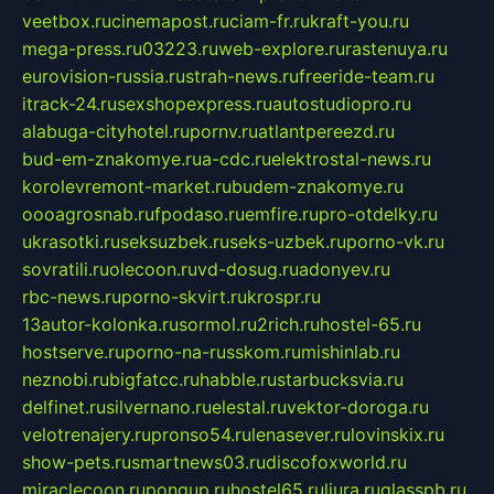
veetbox.ru
cinemapost.ru
ciam-fr.ru
kraft-you.ru
mega-press.ru
03223.ru
web-explore.ru
rastenuya.ru
eurovision-russia.ru
strah-news.ru
freeride-team.ru
itrack-24.ru
sexshopexpress.ru
autostudiopro.ru
alabuga-cityhotel.ru
pornv.ru
atlantpereezd.ru
bud-em-znakomye.ru
a-cdc.ru
elektrostal-news.ru
korolevremont-market.ru
budem-znakomye.ru
oooagrosnab.ru
fpodaso.ru
emfire.ru
pro-otdelky.ru
ukrasotki.ru
seksuzbek.ru
seks-uzbek.ru
porno-vk.ru
sovratili.ru
olecoon.ru
vd-dosug.ru
adonyev.ru
rbc-news.ru
porno-skvirt.ru
krospr.ru
13autor-kolonka.ru
sormol.ru
2rich.ru
hostel-65.ru
hostserve.ru
porno-na-russkom.ru
mishinlab.ru
neznobi.ru
bigfatcc.ru
habble.ru
starbucksvia.ru
delfinet.ru
silvernano.ru
elestal.ru
vektor-doroga.ru
velotrenajery.ru
pronso54.ru
lenasever.ru
lovinskix.ru
show-pets.ru
smartnews03.ru
discofoxworld.ru
miraclecoon.ru
pongup.ru
hostel65.ru
liura.ru
glasspb.ru