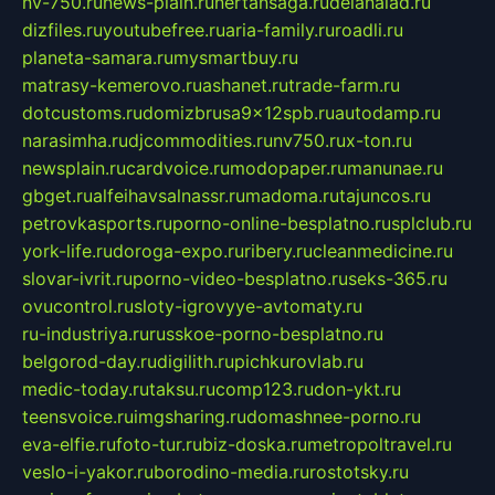
nv-750.ru
news-plain.ru
nertansaga.ru
delanalad.ru
dizfiles.ru
youtubefree.ru
aria-family.ru
roadli.ru
planeta-samara.ru
mysmartbuy.ru
matrasy-kemerovo.ru
ashanet.ru
trade-farm.ru
dotcustoms.ru
domizbrusa9x12spb.ru
autodamp.ru
narasimha.ru
djcommodities.ru
nv750.ru
x-ton.ru
newsplain.ru
cardvoice.ru
modopaper.ru
manunae.ru
gbget.ru
alfeihavsalnassr.ru
madoma.ru
tajuncos.ru
petrovkasports.ru
porno-online-besplatno.ru
splclub.ru
york-life.ru
doroga-expo.ru
ribery.ru
cleanmedicine.ru
slovar-ivrit.ru
porno-video-besplatno.ru
seks-365.ru
ovucontrol.ru
sloty-igrovyye-avtomaty.ru
ru-industriya.ru
russkoe-porno-besplatno.ru
belgorod-day.ru
digilith.ru
pichkurovlab.ru
medic-today.ru
taksu.ru
comp123.ru
don-ykt.ru
teensvoice.ru
imgsharing.ru
domashnee-porno.ru
eva-elfie.ru
foto-tur.ru
biz-doska.ru
metropoltravel.ru
veslo-i-yakor.ru
borodino-media.ru
rostotsky.ru