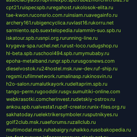
cpt21.ru
ispecspb.ru
regahost.ru
kolosok-elita.ru
tae-kwon.ru
consrio.com.ru
insiam.ru
avegainfo.ru
archery161.ru
bigencyclica.ru
vlast16.ru
korru.net
sarmiento.spb.su
extelopedia.ru
lammin-suo.spb.ru
iskatour.spb.ru
snpi.org.ru
running-line.ru
krygeva-spa.ru
chel.net.ru
rust-loco.ru
dugshop.ru
hl-beta.spb.ru
school494.spb.ru
mymubaby.ru
epoha-metalband.ru
ngr.spb.ru
rusgosnews.com
dieselvostok.ru
24hostel.msk.ru
w-dev.ru
f-ship.ru
regsmi.ru
filmnetwork.ru
malinasp.ru
kinosvin.ru
h2o-salon.ru
malutkayork.ru
deltaprim.spb.ru
tango-perm.ru
gooddir.ru
sgv.su
multiki-online.com
webkrasotki.com
cherinvest.ru
detskiy-ostrov.ru
ankou.spb.ru
alvesta1.ru
pdf-creator.ru
nix-files.org.ru
sakhatoday.ru
elektrikersymboler.ru
sputnikyes.ru
golf2club.msk.ru
aeforums.ru
zallclub.ru
multimodal.msk.ru
habaigry.ru
haikko.ru
sobakopedia.ru