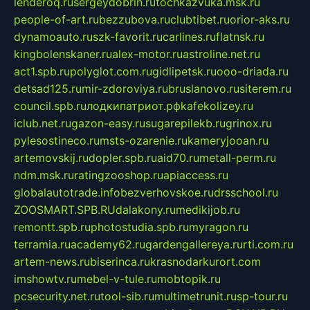
lenderoq.ru
sergeydobrin.ru
tochkazvuka.msk.ru
people-of-art.ru
bezzubova.ru
clubtibet.ru
orior-aks.ru
dynamoauto.ru
szk-favorit.ru
carlines.ru
flatnsk.ru
kingbolenskaner.ru
alex-motor.ru
astroline.net.ru
act1.spb.ru
polyglot.com.ru
gidlipetsk.ru
ooo-driada.ru
detsad125.ru
mir-zdoroviya.ru
bruslanovo.ru
siterem.ru
council.spb.ru
лодкипатриот.рф
kafekolizey.ru
iclub.net.ru
gazon-easy.ru
sugarepilekb.ru
grinox.ru
pylesostineco.ru
msts-ozarenie.ru
kameryjooan.ru
artemovskij.ru
dopler.spb.ru
aid70.ru
metall-perm.ru
ndm.msk.ru
ratingzooshop.ru
apiaccess.ru
globalautotrade.info
bezverhovskoe.ru
drsschool.ru
ZOOSMART.SPB.RU
dalakony.ru
medikijob.ru
remontt.spb.ru
photostudia.spb.ru
myragon.ru
terramia.ru
academy62.ru
gardengallereya.ru
rti.com.ru
artem-news.ru
biserinca.ru
krasnodarkurort.com
imshowtv.ru
mebel-v-tule.ru
mobtopik.ru
pcsecurity.net.ru
tool-sib.ru
multimetrunit.ru
sp-tour.ru