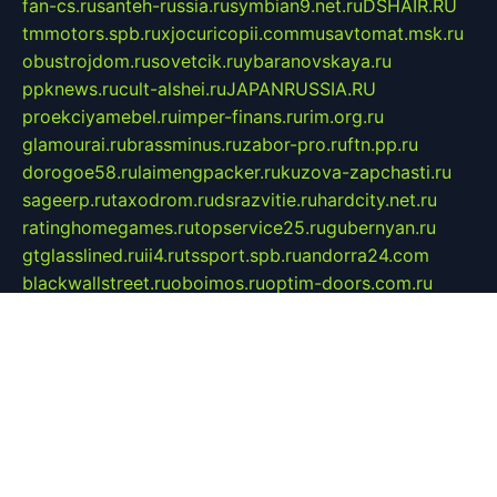
fan-cs.ru
santeh-russia.ru
symbian9.net.ru
DSHAIR.RU
tmmotors.spb.ru
xjocuricopii.com
musavtomat.msk.ru
obustrojdom.ru
sovetcik.ru
ybaranovskaya.ru
ppknews.ru
cult-alshei.ru
JAPANRUSSIA.RU
proekciyamebel.ru
imper-finans.ru
rim.org.ru
glamourai.ru
brassminus.ru
zabor-pro.ru
ftn.pp.ru
dorogoe58.ru
laimengpacker.ru
kuzova-zapchasti.ru
sageerp.ru
taxodrom.ru
dsrazvitie.ru
hardcity.net.ru
ratinghomegames.ru
topservice25.ru
gubernyan.ru
gtglasslined.ru
ii4.ru
tssport.spb.ru
andorra24.com
blackwallstreet.ru
oboimos.ru
optim-doors.com.ru
ikuch.ru
nycr.org.ru
npa21.ru
vremya-ch.spb.ru
desert000.ru
ivtorgi.ru
ifiori.ru
catalog-statei.ru
dcv.org.ru
spetsmaster174.ru
ipkameryhiseeu.ru
dum26.ru
ruspol.spb.ru
fr-opendp.ru
kam-solnyshko.ru
cheyenne-arapaho.ru
sevzapmetal.spb.ru
ted-lapidus.spb.ru
parasite-eliminator.ru
sigma-complete.ru
modernworld.ru
dama-moda.ru