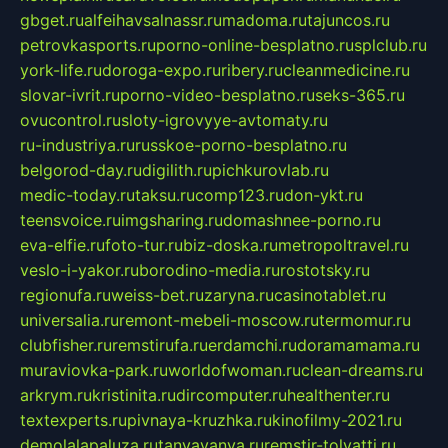
gbget.ru
alfeihavsalnassr.ru
madoma.ru
tajuncos.ru
petrovkasports.ru
porno-online-besplatno.ru
splclub.ru
york-life.ru
doroga-expo.ru
ribery.ru
cleanmedicine.ru
slovar-ivrit.ru
porno-video-besplatno.ru
seks-365.ru
ovucontrol.ru
sloty-igrovyye-avtomaty.ru
ru-industriya.ru
russkoe-porno-besplatno.ru
belgorod-day.ru
digilith.ru
pichkurovlab.ru
medic-today.ru
taksu.ru
comp123.ru
don-ykt.ru
teensvoice.ru
imgsharing.ru
domashnee-porno.ru
eva-elfie.ru
foto-tur.ru
biz-doska.ru
metropoltravel.ru
veslo-i-yakor.ru
borodino-media.ru
rostotsky.ru
regionufa.ru
weiss-bet.ru
zaryna.ru
casinotablet.ru
universalia.ru
remont-mebeli-moscow.ru
termomur.ru
clubfisher.ru
remstirufa.ru
erdamchi.ru
doramamama.ru
muraviovka-park.ru
worldofwoman.ru
clean-dreams.ru
arkrym.ru
kristinita.ru
dircomputer.ru
healthenter.ru
textexperts.ru
pivnaya-kruzhka.ru
kinofilmy-2021.ru
demolalapaluza.ru
tanyavanya.ru
remstir-tolyatti.ru