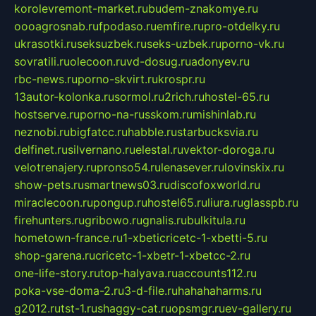
korolevremont-market.ru
budem-znakomye.ru
oooagrosnab.ru
fpodaso.ru
emfire.ru
pro-otdelky.ru
ukrasotki.ru
seksuzbek.ru
seks-uzbek.ru
porno-vk.ru
sovratili.ru
olecoon.ru
vd-dosug.ru
adonyev.ru
rbc-news.ru
porno-skvirt.ru
krospr.ru
13autor-kolonka.ru
sormol.ru
2rich.ru
hostel-65.ru
hostserve.ru
porno-na-russkom.ru
mishinlab.ru
neznobi.ru
bigfatcc.ru
habble.ru
starbucksvia.ru
delfinet.ru
silvernano.ru
elestal.ru
vektor-doroga.ru
velotrenajery.ru
pronso54.ru
lenasever.ru
lovinskix.ru
show-pets.ru
smartnews03.ru
discofoxworld.ru
miraclecoon.ru
pongup.ru
hostel65.ru
liura.ru
glasspb.ru
firehunters.ru
gribowo.ru
gnalis.ru
bulkitula.ru
hometown-france.ru
1-xbeticricetc-1-xbetti-5.ru
shop-garena.ru
cricetc-1-xbetr-1-xbetcc-2.ru
one-life-story.ru
top-halyava.ru
accounts112.ru
poka-vse-doma-2.ru
3-d-file.ru
hahahaharms.ru
g2012.ru
tst-1.ru
shaggy-cat.ru
opsmgr.ru
ev-gallery.ru