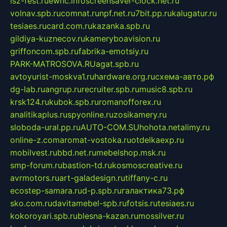
isz-fest.ru
ewnc.info
screensaver-clock.net.ru
volnav.spb.ru
comnat.ru
npf.net.ru
7bit.pp.ru
kalugatur.ru
tesiaes.ru
card.com.ru
kazanka.spb.ru
gildiya-kuznecov.ru
kameryboavision.ru
griffoncom.spb.ru
fabrika-emotsiy.ru
PARK-MATROSOVA.RU
agat.spb.ru
avtoyurist-moskva1.ru
hardware.org.ru
схема-авто.рф
dg-lab.ru
angrup.ru
recruiter.spb.ru
music8.spb.ru
krsk124.ru
kubok.spb.ru
romanofforex.ru
analitikaplus.ru
spyonline.ru
zosikamery.ru
sloboda-ural.pp.ru
AUTO-COM.SU
hohota.net
alimy.ru
online-z.com
aromat-vostoka.ru
otdelkaexp.ru
mobilvest.ru
bbd.net.ru
mebelshop.msk.ru
smp-forum.ru
bastion-td.ru
kosmoscreative.ru
avrmotors.ru
art-galadesign.ru
tiffany-c.ru
ecostep-samara.ru
d-p.spb.ru
галактика73.рф
sko.com.ru
davitamebel-spb.ru
fotsis.ru
tesiaes.ru
kokoroyari.spb.ru
blesna-kazan.ru
mossilver.ru