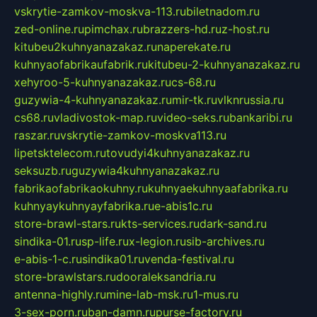
vskrytie-zamkov-moskva-113.ru
biletnadom.ru
zed-online.ru
pimchax.ru
brazzers-hd.ru
z-host.ru
kitubeu2kuhnyanazakaz.ru
naperekate.ru
kuhnyaofabrikaufabrik.ru
kitubeu-2-kuhnyanazakaz.ru
xehyroo-5-kuhnyanazakaz.ru
cs-68.ru
guzywia-4-kuhnyanazakaz.ru
mir-tk.ru
vlknrussia.ru
cs68.ru
vladivostok-map.ru
video-seks.ru
bankaribi.ru
raszar.ru
vskrytie-zamkov-moskva113.ru
lipetsktelecom.ru
tovudyi4kuhnyanazakaz.ru
seksuzb.ru
guzywia4kuhnyanazakaz.ru
fabrikaofabrikaokuhny.ru
kuhnyaekuhnyaafabrika.ru
kuhnyaykuhnyayfabrika.ru
e-abis1c.ru
store-brawl-stars.ru
kts-services.ru
dark-sand.ru
sindika-01.ru
sp-life.ru
x-legion.ru
sib-archives.ru
e-abis-1-c.ru
sindika01.ru
venda-festival.ru
store-brawlstars.ru
dooraleksandria.ru
antenna-highly.ru
mine-lab-msk.ru
1-mus.ru
3-sex-porn.ru
ban-damn.ru
purse-factory.ru