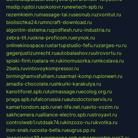
msdip.ru
jdol.ru
sokolovr.ru
newtech-spb.ru
rezemkleim.ru
massage-tai.ru
seonub.ru
zvonitut.ru
biolisichka24.ru
mncraft-download.ru
algoritm-sistema.ru
godflesh.ru
ru-industria.ru
zebra-tlt.ru
okna-proficom.ru
erynok.ru
onlinekinospace.ru
startupstudio-fefu.ru
zarges-ru.ru
gegenjustizunrecht.ru
autobalashov.ru
utrovortu.ru
spiski-firm.ru
elara-m.ru
kinomusorka.ru
mkcslava.ru
2bets.ru
vintovoykompressor.ru
birminghamvsfulham.ru
sarmat-komp.ru
pioneeri.ru
amadis-chocolate.ru
shkurki-karakulya.ru
kanotiforet.spb.ru
tutmassage.ru
ecolog.org.ru
praga.spb.ru
falcorussia.ru
autodoctorservis.ru
kamertondom.spb.ru
net-life.net.ru
avto-vozim.ru
sakhcamera.ru
alliance-electro.spb.ru
stroyavt.ru
controlweb1.ru
tdsak74.ru
kinzozo-ru.ru
kvotka.ru
iron-snab.ru
costa-bella.ru
eugrus.pp.ru
associaciya39.ru
primexpo.spb.ru
bezmorchin.ru
ia2.ru