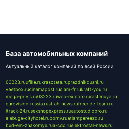
База автомобильных компаний
Актуальный каталог компаний по всей России
03223.ru
ufille.ru
krasotata.ru
prazdnikdushi.ru
veetbox.ru
cinemapost.ru
ciam-fr.ru
kraft-you.ru
mega-press.ru
03223.ru
web-explore.ru
rastenuya.ru
eurovision-russia.ru
strah-news.ru
freeride-team.ru
itrack-24.ru
sexshopexpress.ru
autostudiopro.ru
alabuga-cityhotel.ru
pornv.ru
atlantpereezd.ru
bud-em-znakomye.ru
a-cdc.ru
elektrostal-news.ru