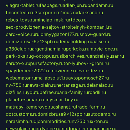
viagra-tablet.ru
fasbags.ru
adler-jun.ru
bandamn.ru
fincontech.ru
3sexporn.ru
1mus.ru
darksand.ru
rebus-toys.ru
minelab-msk.ru
rtdco.ru
seo-prodvizhenie-sajtov-stroitelnyh-kompanij.ru
card-voice.ru
rulonnyygazon177.ru
snow-guard.ru
domizbrusa-9x12spb.ru
demaholding.ru
aalse.ru
a380club.ru
argentinamia.ru
perkoka.ru
movie-one.ru
perk-oka.ru
g-octopus.ru
sibarchives.ru
andreislyusar.ru
naruto-x.ru
pursefactory.ru
tor-lyubov-i-grom.ru
spayderhed-2022.ru
movieone.ru
evro-dez.ru
webamator.ru
ma-absolut1.ru
avtopomosch27.ru
nv-750.ru
news-plain.ru
nertansaga.ru
delanalad.ru
dizfiles.ru
youtubefree.ru
aria-family.ru
roadli.ru
planeta-samara.ru
mysmartbuy.ru
matrasy-kemerovo.ru
ashanet.ru
trade-farm.ru
dotcustoms.ru
domizbrusa9x12spb.ru
autodamp.ru
narasimha.ru
djcommodities.ru
nv750.ru
x-ton.ru
newsplain.ru
cardvoice.ru
modopaper.ru
manunae.ru