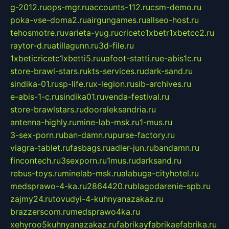
g-2012.ru
ops-mgr.ru
accounts-112.ru
csm-demo.ru
poka-vse-doma2.ru
airgungames.ru
allseo-host.ru
tehosmotre.ru
varieta-yug.ru
cricetc1xbetr1xbetcc2.ru
raytor-d.ru
atillagunn.ru
3d-file.ru
1xbeticricetc1xbetti5.ru
uafoot-statti.ru
e-abis1c.ru
store-brawl-stars.ru
kts-services.ru
dark-sand.ru
sindika-01.ru
sp-life.ru
x-legion.ru
sib-archives.ru
e-abis-1-c.ru
sindika01.ru
venda-festival.ru
store-brawlstars.ru
dooraleksandria.ru
antenna-highly.ru
mine-lab-msk.ru
1-mus.ru
3-sex-porn.ru
ban-damn.ru
purse-factory.ru
viagra-tablet.ru
fasbags.ru
adler-jun.ru
bandamn.ru
fincontech.ru
3sexporn.ru
1mus.ru
darksand.ru
rebus-toys.ru
minelab-msk.ru
alabuga-cityhotel.ru
medsprawo-4-ka.ru
2864420.ru
blagodarenie-spb.ru
zajmy24.ru
tovudyi-4-kuhnyanazakaz.ru
brazzerscom.ru
medsprawo4ka.ru
xehyroo5kuhnyanazakaz.ru
fabrikayfabrikaefabrika.ru