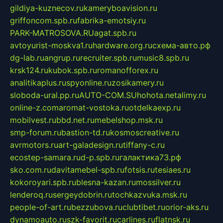
gildiya-kuznecov.ru
kameryboavision.ru
griffoncom.spb.ru
fabrika-emotsiy.ru
PARK-MATROSOVA.RU
agat.spb.ru
avtoyurist-moskva1.ru
hardware.org.ru
схема-авто.рф
dg-lab.ru
angrup.ru
recruiter.spb.ru
music8.spb.ru
krsk124.ru
kubok.spb.ru
romanofforex.ru
analitikaplus.ru
spyonline.ru
zosikamery.ru
sloboda-ural.pp.ru
AUTO-COM.SU
hohota.net
alimy.ru
online-z.com
aromat-vostoka.ru
otdelkaexp.ru
mobilvest.ru
bbd.net.ru
mebelshop.msk.ru
smp-forum.ru
bastion-td.ru
kosmoscreative.ru
avrmotors.ru
art-galadesign.ru
tiffany-c.ru
ecostep-samara.ru
d-p.spb.ru
галактика73.рф
sko.com.ru
davitamebel-spb.ru
fotsis.ru
tesiaes.ru
kokoroyari.spb.ru
blesna-kazan.ru
mossilver.ru
lenderoq.ru
sergeydobrin.ru
tochkazvuka.msk.ru
people-of-art.ru
bezzubova.ru
clubtibet.ru
orior-aks.ru
dynamoauto.ru
szk-favorit.ru
carlines.ru
flatnsk.ru