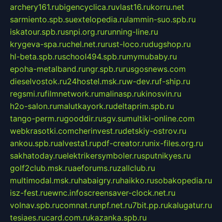
archery161.ru
bigencyclica.ru
vlast16.ru
korru.net
sarmiento.spb.su
extelopedia.ru
lammin-suo.spb.ru
iskatour.spb.ru
snpi.org.ru
running-line.ru
krygeva-spa.ru
chel.net.ru
rust-loco.ru
dugshop.ru
hl-beta.spb.ru
school494.spb.ru
mymubaby.ru
epoha-metalband.ru
ngr.spb.ru
rusgosnews.com
dieselvostok.ru
24hostel.msk.ru
w-dev.ru
f-ship.ru
regsmi.ru
filmnetwork.ru
malinasp.ru
kinosvin.ru
h2o-salon.ru
malutkayork.ru
deltaprim.spb.ru
tango-perm.ru
gooddir.ru
sgv.su
multiki-online.com
webkrasotki.com
cherinvest.ru
detskiy-ostrov.ru
ankou.spb.ru
alvesta1.ru
pdf-creator.ru
nix-files.org.ru
sakhatoday.ru
elektrikersymboler.ru
sputnikyes.ru
golf2club.msk.ru
aeforums.ru
zallclub.ru
multimodal.msk.ru
habaigry.ru
haikko.ru
sobakopedia.ru
isz-fest.ru
ewnc.info
screensaver-clock.net.ru
volnav.spb.ru
comnat.ru
npf.net.ru
7bit.pp.ru
kalugatur.ru
tesiaes.ru
card.com.ru
kazanka.spb.ru