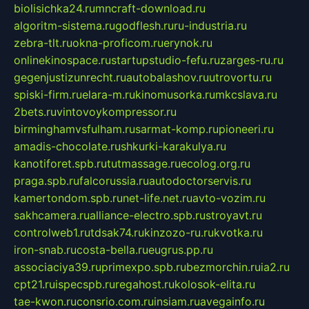
biolisichka24.ru
mncraft-download.ru
algoritm-sistema.ru
godflesh.ru
ru-industria.ru
zebra-tlt.ru
okna-proficom.ru
erynok.ru
onlinekinospace.ru
startupstudio-fefu.ru
zarges-ru.ru
gegenjustizunrecht.ru
autobalashov.ru
utrovortu.ru
spiski-firm.ru
elara-m.ru
kinomusorka.ru
mkcslava.ru
2bets.ru
vintovoykompressor.ru
birminghamvsfulham.ru
sarmat-komp.ru
pioneeri.ru
amadis-chocolate.ru
shkurki-karakulya.ru
kanotiforet.spb.ru
tutmassage.ru
ecolog.org.ru
praga.spb.ru
falcorussia.ru
autodoctorservis.ru
kamertondom.spb.ru
net-life.net.ru
avto-vozim.ru
sakhcamera.ru
alliance-electro.spb.ru
stroyavt.ru
controlweb1.ru
tdsak74.ru
kinzozo-ru.ru
kvotka.ru
iron-snab.ru
costa-bella.ru
eugrus.pp.ru
associaciya39.ru
primexpo.spb.ru
bezmorchin.ru
ia2.ru
cpt21.ru
ispecspb.ru
regahost.ru
kolosok-elita.ru
tae-kwon.ru
consrio.com.ru
insiam.ru
avegainfo.ru