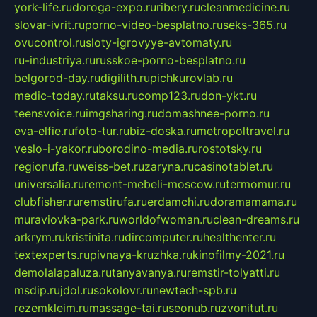
york-life.ru
doroga-expo.ru
ribery.ru
cleanmedicine.ru
slovar-ivrit.ru
porno-video-besplatno.ru
seks-365.ru
ovucontrol.ru
sloty-igrovyye-avtomaty.ru
ru-industriya.ru
russkoe-porno-besplatno.ru
belgorod-day.ru
digilith.ru
pichkurovlab.ru
medic-today.ru
taksu.ru
comp123.ru
don-ykt.ru
teensvoice.ru
imgsharing.ru
domashnee-porno.ru
eva-elfie.ru
foto-tur.ru
biz-doska.ru
metropoltravel.ru
veslo-i-yakor.ru
borodino-media.ru
rostotsky.ru
regionufa.ru
weiss-bet.ru
zaryna.ru
casinotablet.ru
universalia.ru
remont-mebeli-moscow.ru
termomur.ru
clubfisher.ru
remstirufa.ru
erdamchi.ru
doramamama.ru
muraviovka-park.ru
worldofwoman.ru
clean-dreams.ru
arkrym.ru
kristinita.ru
dircomputer.ru
healthenter.ru
textexperts.ru
pivnaya-kruzhka.ru
kinofilmy-2021.ru
demolalapaluza.ru
tanyavanya.ru
remstir-tolyatti.ru
msdip.ru
jdol.ru
sokolovr.ru
newtech-spb.ru
rezemkleim.ru
massage-tai.ru
seonub.ru
zvonitut.ru