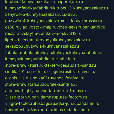
kitubeu2kuhnyanazakaz.ru
naperekate.ru
kuhnyaofabrikaufabrik.ru
kitubeu-2-kuhnyanazakaz.ru
xehyroo-5-kuhnyanazakaz.ru
cs-68.ru
guzywia-4-kuhnyanazakaz.ru
mir-tk.ru
vlknrussia.ru
cs68.ru
vladivostok-map.ru
video-seks.ru
bankaribi.ru
raszar.ru
vskrytie-zamkov-moskva113.ru
lipetsktelecom.ru
tovudyi4kuhnyanazakaz.ru
seksuzb.ru
guzywia4kuhnyanazakaz.ru
fabrikaofabrikaokuhny.ru
kuhnyaekuhnyaafabrika.ru
kuhnyaykuhnyayfabrika.ru
e-abis1c.ru
store-brawl-stars.ru
kts-services.ru
dark-sand.ru
sindika-01.ru
sp-life.ru
x-legion.ru
sib-archives.ru
e-abis-1-c.ru
sindika01.ru
venda-festival.ru
store-brawlstars.ru
dooraleksandria.ru
antenna-highly.ru
mine-lab-msk.ru
1-mus.ru
3-sex-porn.ru
ban-damn.ru
purse-factory.ru
viagra-tablet.ru
fasbags.ru
adler-jun.ru
bandamn.ru
fincontech.ru
3sexporn.ru
1mus.ru
darksand.ru