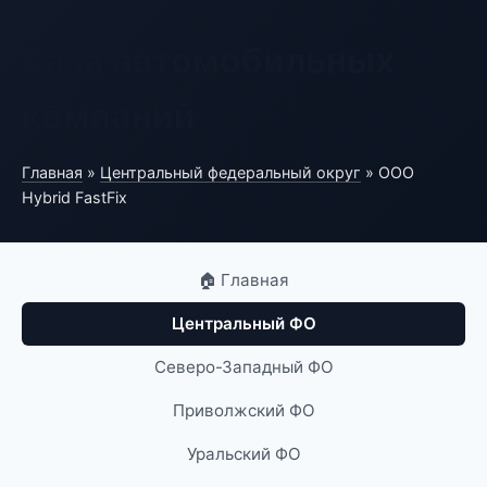
База автомобильных
компаний
Главная
»
Центральный федеральный округ
» ООО
Hybrid FastFix
🏠 Главная
Центральный ФО
Северо-Западный ФО
Приволжский ФО
Уральский ФО