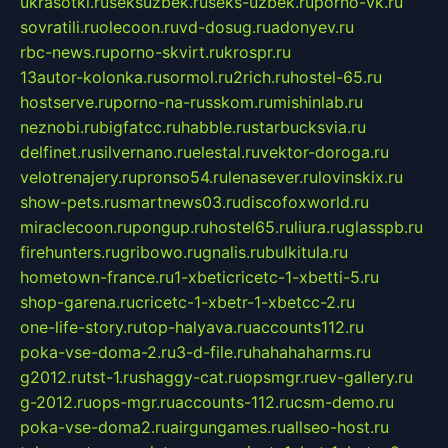
ukrasotki.ru
seksuzbek.ru
seks-uzbek.ru
porno-vk.ru
sovratili.ru
olecoon.ru
vd-dosug.ru
adonyev.ru
rbc-news.ru
porno-skvirt.ru
krospr.ru
13autor-kolonka.ru
sormol.ru
2rich.ru
hostel-65.ru
hostserve.ru
porno-na-russkom.ru
mishinlab.ru
neznobi.ru
bigfatcc.ru
habble.ru
starbucksvia.ru
delfinet.ru
silvernano.ru
elestal.ru
vektor-doroga.ru
velotrenajery.ru
pronso54.ru
lenasever.ru
lovinskix.ru
show-pets.ru
smartnews03.ru
discofoxworld.ru
miraclecoon.ru
pongup.ru
hostel65.ru
liura.ru
glasspb.ru
firehunters.ru
gribowo.ru
gnalis.ru
bulkitula.ru
hometown-france.ru
1-xbeticricetc-1-xbetti-5.ru
shop-garena.ru
cricetc-1-xbetr-1-xbetcc-2.ru
one-life-story.ru
top-halyava.ru
accounts112.ru
poka-vse-doma-2.ru
3-d-file.ru
hahahaharms.ru
g2012.ru
tst-1.ru
shaggy-cat.ru
opsmgr.ru
ev-gallery.ru
g-2012.ru
ops-mgr.ru
accounts-112.ru
csm-demo.ru
poka-vse-doma2.ru
airgungames.ru
allseo-host.ru