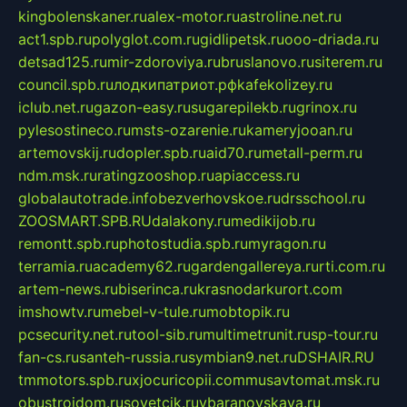
kingbolenskaner.ru
alex-motor.ru
astroline.net.ru
act1.spb.ru
polyglot.com.ru
gidlipetsk.ru
ooo-driada.ru
detsad125.ru
mir-zdoroviya.ru
bruslanovo.ru
siterem.ru
council.spb.ru
лодкипатриот.рф
kafekolizey.ru
iclub.net.ru
gazon-easy.ru
sugarepilekb.ru
grinox.ru
pylesostineco.ru
msts-ozarenie.ru
kameryjooan.ru
artemovskij.ru
dopler.spb.ru
aid70.ru
metall-perm.ru
ndm.msk.ru
ratingzooshop.ru
apiaccess.ru
globalautotrade.info
bezverhovskoe.ru
drsschool.ru
ZOOSMART.SPB.RU
dalakony.ru
medikijob.ru
remontt.spb.ru
photostudia.spb.ru
myragon.ru
terramia.ru
academy62.ru
gardengallereya.ru
rti.com.ru
artem-news.ru
biserinca.ru
krasnodarkurort.com
imshowtv.ru
mebel-v-tule.ru
mobtopik.ru
pcsecurity.net.ru
tool-sib.ru
multimetrunit.ru
sp-tour.ru
fan-cs.ru
santeh-russia.ru
symbian9.net.ru
DSHAIR.RU
tmmotors.spb.ru
xjocuricopii.com
musavtomat.msk.ru
obustrojdom.ru
sovetcik.ru
ybaranovskaya.ru