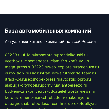
База автомобильных компаний
Актуальный каталог компаний по всей России
03223.ru
ufille.ru
krasotata.ru
prazdnikdushi.ru
veetbox.ru
cinemapost.ru
ciam-fr.ru
kraft-you.ru
mega-press.ru
03223.ru
web-explore.ru
rastenuya.ru
eurovision-russia.ru
strah-news.ru
freeride-team.ru
itrack-24.ru
sexshopexpress.ru
autostudiopro.ru
alabuga-cityhotel.ru
pornv.ru
atlantpereezd.ru
bud-em-znakomye.ru
a-cdc.ru
elektrostal-news.ru
korolevremont-market.ru
budem-znakomye.ru
oooagrosnab.ru
fpodaso.ru
emfire.ru
pro-otdelky.ru