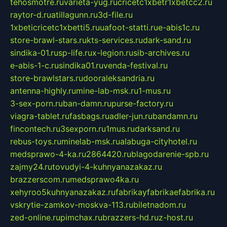
tehosmotre.ru
varieta-yug.ru
cricetc1xbetr1xbetcc2.ru
raytor-d.ru
atillagunn.ru
3d-file.ru
1xbeticricetc1xbetti5.ru
uafoot-statti.ru
e-abis1c.ru
store-brawl-stars.ru
kts-services.ru
dark-sand.ru
sindika-01.ru
sp-life.ru
x-legion.ru
sib-archives.ru
e-abis-1-c.ru
sindika01.ru
venda-festival.ru
store-brawlstars.ru
dooraleksandria.ru
antenna-highly.ru
mine-lab-msk.ru
1-mus.ru
3-sex-porn.ru
ban-damn.ru
purse-factory.ru
viagra-tablet.ru
fasbags.ru
adler-jun.ru
bandamn.ru
fincontech.ru
3sexporn.ru
1mus.ru
darksand.ru
rebus-toys.ru
minelab-msk.ru
alabuga-cityhotel.ru
medsprawo-4-ka.ru
2864420.ru
blagodarenie-spb.ru
zajmy24.ru
tovudyi-4-kuhnyanazakaz.ru
brazzerscom.ru
medsprawo4ka.ru
xehyroo5kuhnyanazakaz.ru
fabrikayfabrikaefabrika.ru
vskrytie-zamkov-moskva-113.ru
biletnadom.ru
zed-online.ru
pimchax.ru
brazzers-hd.ru
z-host.ru