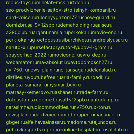
rebus-toys.ru
minelab-msk.ru
rtdco.ru
seo-prodvizhenie-sajtov-stroitelnyh-kompanij.ru
card-voice.ru
rulonnyygazon177.ru
snow-guard.ru
domizbrusa-9x12spb.ru
demaholding.ru
aalse.ru
a380club.ru
argentinamia.ru
perkoka.ru
movie-one.ru
perk-oka.ru
g-octopus.ru
sibarchives.ru
andreislyusar.ru
naruto-x.ru
pursefactory.ru
tor-lyubov-i-grom.ru
spayderhed-2022.ru
movieone.ru
evro-dez.ru
webamator.ru
ma-absolut1.ru
avtopomosch27.ru
nv-750.ru
news-plain.ru
nertansaga.ru
delanalad.ru
dizfiles.ru
youtubefree.ru
aria-family.ru
roadli.ru
planeta-samara.ru
mysmartbuy.ru
matrasy-kemerovo.ru
ashanet.ru
trade-farm.ru
dotcustoms.ru
domizbrusa9x12spb.ru
autodamp.ru
narasimha.ru
djcommodities.ru
nv750.ru
x-ton.ru
newsplain.ru
cardvoice.ru
modopaper.ru
manunae.ru
gbget.ru
alfeihavsalnassr.ru
madoma.ru
tajuncos.ru
petrovkasports.ru
porno-online-besplatno.ru
splclub.ru