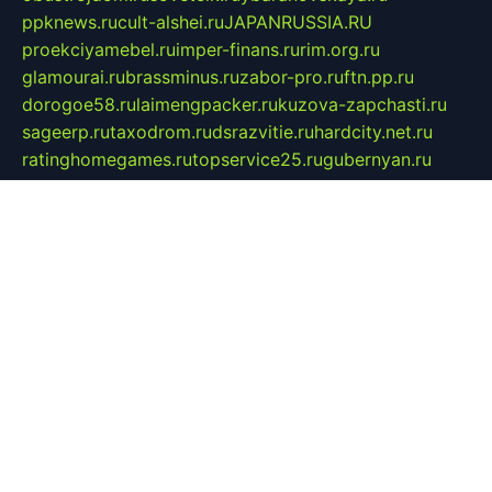
ppknews.ru
cult-alshei.ru
JAPANRUSSIA.RU
proekciyamebel.ru
imper-finans.ru
rim.org.ru
glamourai.ru
brassminus.ru
zabor-pro.ru
ftn.pp.ru
dorogoe58.ru
laimengpacker.ru
kuzova-zapchasti.ru
sageerp.ru
taxodrom.ru
dsrazvitie.ru
hardcity.net.ru
ratinghomegames.ru
topservice25.ru
gubernyan.ru
gtglasslined.ru
ii4.ru
tssport.spb.ru
andorra24.com
blackwallstreet.ru
oboimos.ru
optim-doors.com.ru
ikuch.ru
nycr.org.ru
npa21.ru
vremya-ch.spb.ru
desert000.ru
ivtorgi.ru
ifiori.ru
catalog-statei.ru
dcv.org.ru
spetsmaster174.ru
ipkameryhiseeu.ru
dum26.ru
ruspol.spb.ru
fr-opendp.ru
kam-solnyshko.ru
cheyenne-arapaho.ru
sevzapmetal.spb.ru
ted-lapidus.spb.ru
parasite-eliminator.ru
sigma-complete.ru
modernworld.ru
dama-moda.ru
eholot-group.ru
sk-nvkz.ru
DRONGOLD.RU
democratia2.ru
i-farmer.ru
mass-sport.org
jablonex.spb.ru
bookmess.ru
linkword.ru