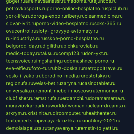
gbget.ru
alfeihavsalnassr.ru
madoma.ru
tajuncos.ru
petrovkasports.ru
porno-online-besplatno.ru
splclub.ru
york-life.ru
doroga-expo.ru
ribery.ru
cleanmedicine.ru
slovar-ivrit.ru
porno-video-besplatno.ru
seks-365.ru
ovucontrol.ru
sloty-igrovyye-avtomaty.ru
ru-industriya.ru
russkoe-porno-besplatno.ru
belgorod-day.ru
digilith.ru
pichkurovlab.ru
medic-today.ru
taksu.ru
comp123.ru
don-ykt.ru
teensvoice.ru
imgsharing.ru
domashnee-porno.ru
eva-elfie.ru
foto-tur.ru
biz-doska.ru
metropoltravel.ru
veslo-i-yakor.ru
borodino-media.ru
rostotsky.ru
regionufa.ru
weiss-bet.ru
zaryna.ru
casinotablet.ru
universalia.ru
remont-mebeli-moscow.ru
termomur.ru
clubfisher.ru
remstirufa.ru
erdamchi.ru
doramamama.ru
muraviovka-park.ru
worldofwoman.ru
clean-dreams.ru
arkrym.ru
kristinita.ru
dircomputer.ru
healthenter.ru
textexperts.ru
pivnaya-kruzhka.ru
kinofilmy-2021.ru
demolalapaluza.ru
tanyavanya.ru
remstir-tolyatti.ru