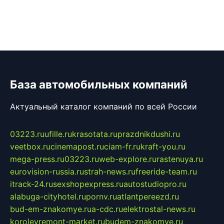
База автомобильных компаний
Актуальный каталог компаний по всей России
03223.ru
ufille.ru
krasotata.ru
prazdnikdushi.ru
veetbox.ru
cinemapost.ru
ciam-fr.ru
kraft-you.ru
mega-press.ru
03223.ru
web-explore.ru
rastenuya.ru
eurovision-russia.ru
strah-news.ru
freeride-team.ru
itrack-24.ru
sexshopexpress.ru
autostudiopro.ru
alabuga-cityhotel.ru
pornv.ru
atlantpereezd.ru
bud-em-znakomye.ru
a-cdc.ru
elektrostal-news.ru
korolevremont-market.ru
budem-znakomye.ru