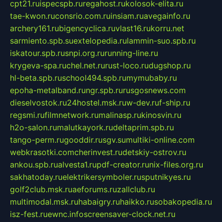
cpt21.ru
ispecspb.ru
regahost.ru
kolosok-elita.ru
tae-kwon.ru
consrio.com.ru
insiam.ru
avegainfo.ru
archery161.ru
bigencyclica.ru
vlast16.ru
korru.net
sarmiento.spb.su
extelopedia.ru
lammin-suo.spb.ru
iskatour.spb.ru
snpi.org.ru
running-line.ru
krygeva-spa.ru
chel.net.ru
rust-loco.ru
dugshop.ru
hl-beta.spb.ru
school494.spb.ru
mymubaby.ru
epoha-metalband.ru
ngr.spb.ru
rusgosnews.com
dieselvostok.ru
24hostel.msk.ru
w-dev.ru
f-ship.ru
regsmi.ru
filmnetwork.ru
malinasp.ru
kinosvin.ru
h2o-salon.ru
malutkayork.ru
deltaprim.spb.ru
tango-perm.ru
gooddir.ru
sgv.su
multiki-online.com
webkrasotki.com
cherinvest.ru
detskiy-ostrov.ru
ankou.spb.ru
alvesta1.ru
pdf-creator.ru
nix-files.org.ru
sakhatoday.ru
elektrikersymboler.ru
sputnikyes.ru
golf2club.msk.ru
aeforums.ru
zallclub.ru
multimodal.msk.ru
habaigry.ru
haikko.ru
sobakopedia.ru
isz-fest.ru
ewnc.info
screensaver-clock.net.ru