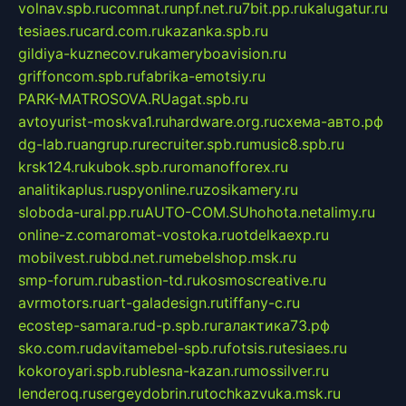
volnav.spb.ru
comnat.ru
npf.net.ru
7bit.pp.ru
kalugatur.ru
tesiaes.ru
card.com.ru
kazanka.spb.ru
gildiya-kuznecov.ru
kameryboavision.ru
griffoncom.spb.ru
fabrika-emotsiy.ru
PARK-MATROSOVA.RU
agat.spb.ru
avtoyurist-moskva1.ru
hardware.org.ru
схема-авто.рф
dg-lab.ru
angrup.ru
recruiter.spb.ru
music8.spb.ru
krsk124.ru
kubok.spb.ru
romanofforex.ru
analitikaplus.ru
spyonline.ru
zosikamery.ru
sloboda-ural.pp.ru
AUTO-COM.SU
hohota.net
alimy.ru
online-z.com
aromat-vostoka.ru
otdelkaexp.ru
mobilvest.ru
bbd.net.ru
mebelshop.msk.ru
smp-forum.ru
bastion-td.ru
kosmoscreative.ru
avrmotors.ru
art-galadesign.ru
tiffany-c.ru
ecostep-samara.ru
d-p.spb.ru
галактика73.рф
sko.com.ru
davitamebel-spb.ru
fotsis.ru
tesiaes.ru
kokoroyari.spb.ru
blesna-kazan.ru
mossilver.ru
lenderoq.ru
sergeydobrin.ru
tochkazvuka.msk.ru