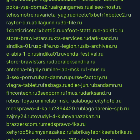
poka-vse-doma2.ru
airgungames.ru
allseo-host.ru
tehosmotre.ru
varieta-yug.ru
cricetc1xbetr1xbetcc2.ru
raytor-d.ru
atillagunn.ru
3d-file.ru
1xbeticricetc1xbetti5.ru
uafoot-statti.ru
e-abis1c.ru
store-brawl-stars.ru
kts-services.ru
dark-sand.ru
sindika-01.ru
sp-life.ru
x-legion.ru
sib-archives.ru
e-abis-1-c.ru
sindika01.ru
venda-festival.ru
store-brawlstars.ru
dooraleksandria.ru
antenna-highly.ru
mine-lab-msk.ru
1-mus.ru
3-sex-porn.ru
ban-damn.ru
purse-factory.ru
viagra-tablet.ru
fasbags.ru
adler-jun.ru
bandamn.ru
fincontech.ru
3sexporn.ru
1mus.ru
darksand.ru
rebus-toys.ru
minelab-msk.ru
alabuga-cityhotel.ru
medsprawo-4-ka.ru
2864420.ru
blagodarenie-spb.ru
zajmy24.ru
tovudyi-4-kuhnyanazakaz.ru
brazzerscom.ru
medsprawo4ka.ru
xehyroo5kuhnyanazakaz.ru
fabrikayfabrikaefabrika.ru
vskrytie-zamkov-moskva-113.ru
biletnadom.ru