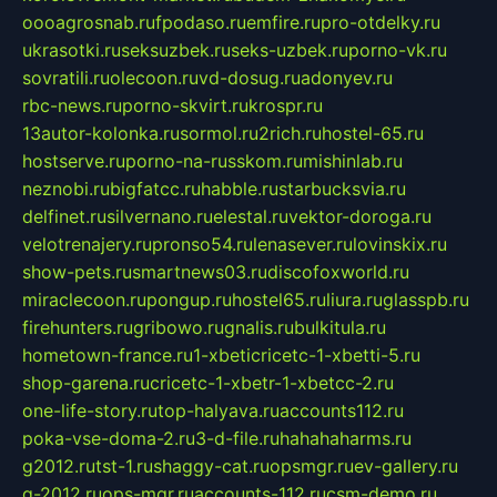
oooagrosnab.ru
fpodaso.ru
emfire.ru
pro-otdelky.ru
ukrasotki.ru
seksuzbek.ru
seks-uzbek.ru
porno-vk.ru
sovratili.ru
olecoon.ru
vd-dosug.ru
adonyev.ru
rbc-news.ru
porno-skvirt.ru
krospr.ru
13autor-kolonka.ru
sormol.ru
2rich.ru
hostel-65.ru
hostserve.ru
porno-na-russkom.ru
mishinlab.ru
neznobi.ru
bigfatcc.ru
habble.ru
starbucksvia.ru
delfinet.ru
silvernano.ru
elestal.ru
vektor-doroga.ru
velotrenajery.ru
pronso54.ru
lenasever.ru
lovinskix.ru
show-pets.ru
smartnews03.ru
discofoxworld.ru
miraclecoon.ru
pongup.ru
hostel65.ru
liura.ru
glasspb.ru
firehunters.ru
gribowo.ru
gnalis.ru
bulkitula.ru
hometown-france.ru
1-xbeticricetc-1-xbetti-5.ru
shop-garena.ru
cricetc-1-xbetr-1-xbetcc-2.ru
one-life-story.ru
top-halyava.ru
accounts112.ru
poka-vse-doma-2.ru
3-d-file.ru
hahahaharms.ru
g2012.ru
tst-1.ru
shaggy-cat.ru
opsmgr.ru
ev-gallery.ru
g-2012.ru
ops-mgr.ru
accounts-112.ru
csm-demo.ru