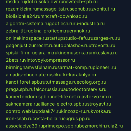
msdip.ru
jdol.ru
sokolovr.ru
newtech-spb.ru
rezemkleim.ru
massage-tai.ru
seonub.ru
zvonitut.ru
biolisichka24.ru
mncraft-download.ru
algoritm-sistema.ru
godflesh.ru
ru-industria.ru
zebra-tlt.ru
okna-proficom.ru
erynok.ru
onlinekinospace.ru
startupstudio-fefu.ru
zarges-ru.ru
gegenjustizunrecht.ru
autobalashov.ru
utrovortu.ru
spiski-firm.ru
elara-m.ru
kinomusorka.ru
mkcslava.ru
2bets.ru
vintovoykompressor.ru
birminghamvsfulham.ru
sarmat-komp.ru
pioneeri.ru
amadis-chocolate.ru
shkurki-karakulya.ru
kanotiforet.spb.ru
tutmassage.ru
ecolog.org.ru
praga.spb.ru
falcorussia.ru
autodoctorservis.ru
kamertondom.spb.ru
net-life.net.ru
avto-vozim.ru
sakhcamera.ru
alliance-electro.spb.ru
stroyavt.ru
controlweb1.ru
tdsak74.ru
kinzozo-ru.ru
kvotka.ru
iron-snab.ru
costa-bella.ru
eugrus.pp.ru
associaciya39.ru
primexpo.spb.ru
bezmorchin.ru
ia2.ru