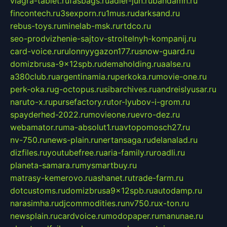
viagra-tablet.ru
fasbags.ru
adler-jun.ru
bandamn.ru
fincontech.ru
3sexporn.ru
1mus.ru
darksand.ru
rebus-toys.ru
minelab-msk.ru
rtdco.ru
seo-prodvizhenie-sajtov-stroitelnyh-kompanij.ru
card-voice.ru
rulonnyygazon177.ru
snow-guard.ru
domizbrusa-9x12spb.ru
demaholding.ru
aalse.ru
a380club.ru
argentinamia.ru
perkoka.ru
movie-one.ru
perk-oka.ru
g-octopus.ru
sibarchives.ru
andreislyusar.ru
naruto-x.ru
pursefactory.ru
tor-lyubov-i-grom.ru
spayderhed-2022.ru
movieone.ru
evro-dez.ru
webamator.ru
ma-absolut1.ru
avtopomosch27.ru
nv-750.ru
news-plain.ru
nertansaga.ru
delanalad.ru
dizfiles.ru
youtubefree.ru
aria-family.ru
roadli.ru
planeta-samara.ru
mysmartbuy.ru
matrasy-kemerovo.ru
ashanet.ru
trade-farm.ru
dotcustoms.ru
domizbrusa9x12spb.ru
autodamp.ru
narasimha.ru
djcommodities.ru
nv750.ru
x-ton.ru
newsplain.ru
cardvoice.ru
modopaper.ru
manunae.ru