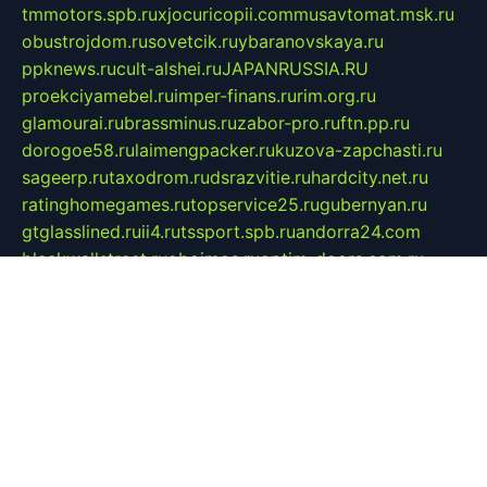
tmmotors.spb.ru
xjocuricopii.com
musavtomat.msk.ru
obustrojdom.ru
sovetcik.ru
ybaranovskaya.ru
ppknews.ru
cult-alshei.ru
JAPANRUSSIA.RU
proekciyamebel.ru
imper-finans.ru
rim.org.ru
glamourai.ru
brassminus.ru
zabor-pro.ru
ftn.pp.ru
dorogoe58.ru
laimengpacker.ru
kuzova-zapchasti.ru
sageerp.ru
taxodrom.ru
dsrazvitie.ru
hardcity.net.ru
ratinghomegames.ru
topservice25.ru
gubernyan.ru
gtglasslined.ru
ii4.ru
tssport.spb.ru
andorra24.com
blackwallstreet.ru
oboimos.ru
optim-doors.com.ru
ikuch.ru
nycr.org.ru
npa21.ru
vremya-ch.spb.ru
desert000.ru
ivtorgi.ru
ifiori.ru
catalog-statei.ru
dcv.org.ru
spetsmaster174.ru
ipkameryhiseeu.ru
dum26.ru
ruspol.spb.ru
fr-opendp.ru
kam-solnyshko.ru
cheyenne-arapaho.ru
sevzapmetal.spb.ru
ted-lapidus.spb.ru
parasite-eliminator.ru
sigma-complete.ru
modernworld.ru
dama-moda.ru
eholot-group.ru
sk-nvkz.ru
DRONGOLD.RU