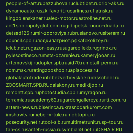
people-of-art.ru
bezzubova.ru
clubtibet.ru
orior-aks.ru
dynamoauto.ru
szk-favorit.ru
carlines.ru
flatnsk.ru
kingbolenskaner.ru
alex-motor.ru
astroline.net.ru
act1.spb.ru
polyglot.com.ru
gidlipetsk.ru
ooo-driada.ru
detsad125.ru
mir-zdoroviya.ru
bruslanovo.ru
siterem.ru
council.spb.ru
лодкипатриот.рф
kafekolizey.ru
iclub.net.ru
gazon-easy.ru
sugarepilekb.ru
grinox.ru
pylesostineco.ru
msts-ozarenie.ru
kameryjooan.ru
artemovskij.ru
dopler.spb.ru
aid70.ru
metall-perm.ru
ndm.msk.ru
ratingzooshop.ru
apiaccess.ru
globalautotrade.info
bezverhovskoe.ru
drsschool.ru
ZOOSMART.SPB.RU
dalakony.ru
medikijob.ru
remontt.spb.ru
photostudia.spb.ru
myragon.ru
terramia.ru
academy62.ru
gardengallereya.ru
rti.com.ru
artem-news.ru
biserinca.ru
krasnodarkurort.com
imshowtv.ru
mebel-v-tule.ru
mobtopik.ru
pcsecurity.net.ru
tool-sib.ru
multimetrunit.ru
sp-tour.ru
fan-cs.ru
santeh-russia.ru
symbian9.net.ru
DSHAIR.RU