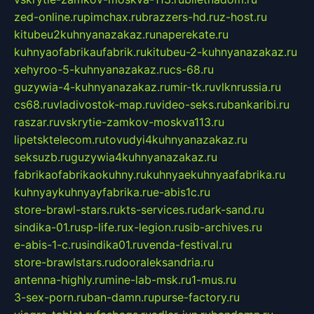
zed-online.ru
pimchax.ru
brazzers-hd.ru
z-host.ru
kitubeu2kuhnyanazakaz.ru
naperekate.ru
kuhnyaofabrikaufabrik.ru
kitubeu-2-kuhnyanazakaz.ru
xehyroo-5-kuhnyanazakaz.ru
cs-68.ru
guzywia-4-kuhnyanazakaz.ru
mir-tk.ru
vlknrussia.ru
cs68.ru
vladivostok-map.ru
video-seks.ru
bankaribi.ru
raszar.ru
vskrytie-zamkov-moskva113.ru
lipetsktelecom.ru
tovudyi4kuhnyanazakaz.ru
seksuzb.ru
guzywia4kuhnyanazakaz.ru
fabrikaofabrikaokuhny.ru
kuhnyaekuhnyaafabrika.ru
kuhnyaykuhnyayfabrika.ru
e-abis1c.ru
store-brawl-stars.ru
kts-services.ru
dark-sand.ru
sindika-01.ru
sp-life.ru
x-legion.ru
sib-archives.ru
e-abis-1-c.ru
sindika01.ru
venda-festival.ru
store-brawlstars.ru
dooraleksandria.ru
antenna-highly.ru
mine-lab-msk.ru
1-mus.ru
3-sex-porn.ru
ban-damn.ru
purse-factory.ru