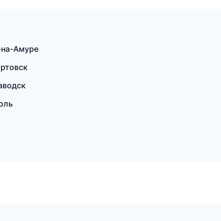
-на-Амуре
артовск
заводск
поль