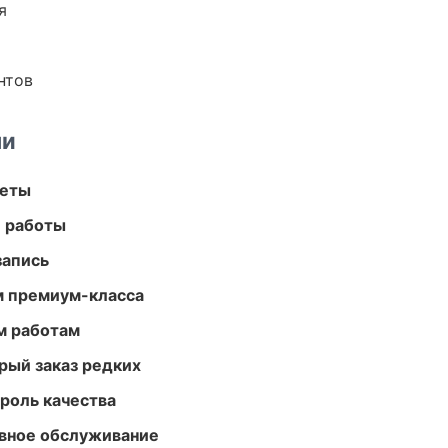
я
нтов
ми
меты
е работы
запись
м премиум-класса
м работам
рый заказ редких
роль качества
вное обслуживание