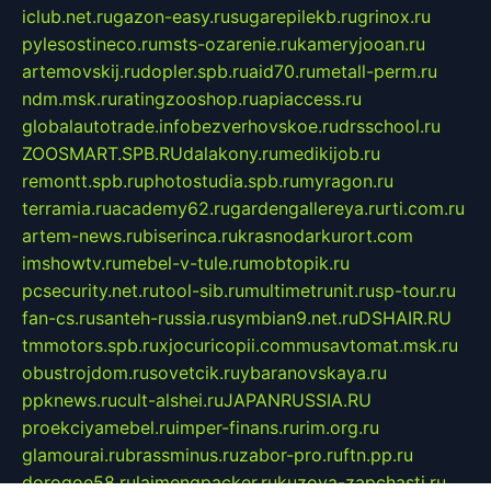
iclub.net.ru
gazon-easy.ru
sugarepilekb.ru
grinox.ru
pylesostineco.ru
msts-ozarenie.ru
kameryjooan.ru
artemovskij.ru
dopler.spb.ru
aid70.ru
metall-perm.ru
ndm.msk.ru
ratingzooshop.ru
apiaccess.ru
globalautotrade.info
bezverhovskoe.ru
drsschool.ru
ZOOSMART.SPB.RU
dalakony.ru
medikijob.ru
remontt.spb.ru
photostudia.spb.ru
myragon.ru
terramia.ru
academy62.ru
gardengallereya.ru
rti.com.ru
artem-news.ru
biserinca.ru
krasnodarkurort.com
imshowtv.ru
mebel-v-tule.ru
mobtopik.ru
pcsecurity.net.ru
tool-sib.ru
multimetrunit.ru
sp-tour.ru
fan-cs.ru
santeh-russia.ru
symbian9.net.ru
DSHAIR.RU
tmmotors.spb.ru
xjocuricopii.com
musavtomat.msk.ru
obustrojdom.ru
sovetcik.ru
ybaranovskaya.ru
ppknews.ru
cult-alshei.ru
JAPANRUSSIA.RU
proekciyamebel.ru
imper-finans.ru
rim.org.ru
glamourai.ru
brassminus.ru
zabor-pro.ru
ftn.pp.ru
dorogoe58.ru
laimengpacker.ru
kuzova-zapchasti.ru