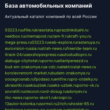
База автомобильных компаний
Актуальный каталог компаний по всей России
03223.ru
ufille.ru
krasotata.ru
prazdnikdushi.ru
veetbox.ru
cinemapost.ru
ciam-fr.ru
kraft-you.ru
mega-press.ru
03223.ru
web-explore.ru
rastenuya.ru
eurovision-russia.ru
strah-news.ru
freeride-team.ru
itrack-24.ru
sexshopexpress.ru
autostudiopro.ru
alabuga-cityhotel.ru
pornv.ru
atlantpereezd.ru
bud-em-znakomye.ru
a-cdc.ru
elektrostal-news.ru
korolevremont-market.ru
budem-znakomye.ru
oooagrosnab.ru
fpodaso.ru
emfire.ru
pro-otdelky.ru
ukrasotki.ru
seksuzbek.ru
seks-uzbek.ru
porno-vk.ru
sovratili.ru
olecoon.ru
vd-dosug.ru
adonyev.ru
rbc-news.ru
porno-skvirt.ru
krospr.ru
13autor-kolonka.ru
sormol.ru
2rich.ru
hostel-65.ru
hostserve.ru
porno-na-russkom.ru
mishinlab.ru