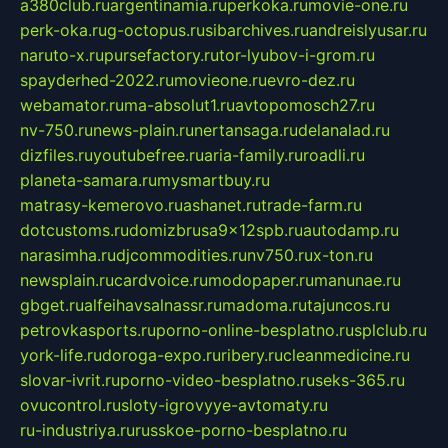
a380club.ru
argentinamia.ru
perkoka.ru
movie-one.ru
perk-oka.ru
g-octopus.ru
sibarchives.ru
andreislyusar.ru
naruto-x.ru
pursefactory.ru
tor-lyubov-i-grom.ru
spayderhed-2022.ru
movieone.ru
evro-dez.ru
webamator.ru
ma-absolut1.ru
avtopomosch27.ru
nv-750.ru
news-plain.ru
nertansaga.ru
delanalad.ru
dizfiles.ru
youtubefree.ru
aria-family.ru
roadli.ru
planeta-samara.ru
mysmartbuy.ru
matrasy-kemerovo.ru
ashanet.ru
trade-farm.ru
dotcustoms.ru
domizbrusa9x12spb.ru
autodamp.ru
narasimha.ru
djcommodities.ru
nv750.ru
x-ton.ru
newsplain.ru
cardvoice.ru
modopaper.ru
manunae.ru
gbget.ru
alfeihavsalnassr.ru
madoma.ru
tajuncos.ru
petrovkasports.ru
porno-online-besplatno.ru
splclub.ru
york-life.ru
doroga-expo.ru
ribery.ru
cleanmedicine.ru
slovar-ivrit.ru
porno-video-besplatno.ru
seks-365.ru
ovucontrol.ru
sloty-igrovyye-avtomaty.ru
ru-industriya.ru
russkoe-porno-besplatno.ru