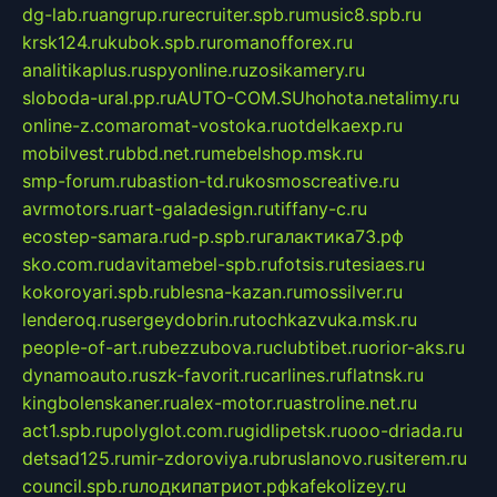
dg-lab.ru
angrup.ru
recruiter.spb.ru
music8.spb.ru
krsk124.ru
kubok.spb.ru
romanofforex.ru
analitikaplus.ru
spyonline.ru
zosikamery.ru
sloboda-ural.pp.ru
AUTO-COM.SU
hohota.net
alimy.ru
online-z.com
aromat-vostoka.ru
otdelkaexp.ru
mobilvest.ru
bbd.net.ru
mebelshop.msk.ru
smp-forum.ru
bastion-td.ru
kosmoscreative.ru
avrmotors.ru
art-galadesign.ru
tiffany-c.ru
ecostep-samara.ru
d-p.spb.ru
галактика73.рф
sko.com.ru
davitamebel-spb.ru
fotsis.ru
tesiaes.ru
kokoroyari.spb.ru
blesna-kazan.ru
mossilver.ru
lenderoq.ru
sergeydobrin.ru
tochkazvuka.msk.ru
people-of-art.ru
bezzubova.ru
clubtibet.ru
orior-aks.ru
dynamoauto.ru
szk-favorit.ru
carlines.ru
flatnsk.ru
kingbolenskaner.ru
alex-motor.ru
astroline.net.ru
act1.spb.ru
polyglot.com.ru
gidlipetsk.ru
ooo-driada.ru
detsad125.ru
mir-zdoroviya.ru
bruslanovo.ru
siterem.ru
council.spb.ru
лодкипатриот.рф
kafekolizey.ru