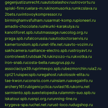
gegenjustizunrecht.ru
autobalashov.ru
utrovortu.ru
spiski-firm.ru
elara-m.ru
kinomusorka.ru
mkcslava.ru
2bets.ru
vintovoykompressor.ru
birminghamvsfulham.ru
sarmat-komp.ru
pioneeri.ru
amadis-chocolate.ru
shkurki-karakulya.ru
kanotiforet.spb.ru
tutmassage.ru
ecolog.org.ru
praga.spb.ru
falcorussia.ru
autodoctorservis.ru
kamertondom.spb.ru
net-life.net.ru
avto-vozim.ru
sakhcamera.ru
alliance-electro.spb.ru
stroyavt.ru
controlweb1.ru
tdsak74.ru
kinzozo-ru.ru
kvotka.ru
iron-snab.ru
costa-bella.ru
eugrus.pp.ru
associaciya39.ru
primexpo.spb.ru
bezmorchin.ru
ia2.ru
cpt21.ru
ispecspb.ru
regahost.ru
kolosok-elita.ru
tae-kwon.ru
consrio.com.ru
insiam.ru
avegainfo.ru
archery161.ru
bigencyclica.ru
vlast16.ru
korru.net
sarmiento.spb.su
extelopedia.ru
lammin-suo.spb.ru
iskatour.spb.ru
snpi.org.ru
running-line.ru
krygeva-spa.ru
chel.net.ru
rust-loco.ru
dugshop.ru