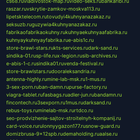
cs68.ru
vladivostok-map.ru
video-seks.ru
bankaribi.ru
raszar.ru
vskrytie-zamkov-moskva113.ru
lipetsktelecom.ru
tovudyi4kuhnyanazakaz.ru
seksuzb.ru
guzywia4kuhnyanazakaz.ru
fabrikaofabrikaokuhny.ru
kuhnyaekuhnyaafabrika.ru
kuhnyaykuhnyayfabrika.ru
e-abis1c.ru
store-brawl-stars.ru
kts-services.ru
dark-sand.ru
sindika-01.ru
sp-life.ru
x-legion.ru
sib-archives.ru
e-abis-1-c.ru
sindika01.ru
venda-festival.ru
store-brawlstars.ru
dooraleksandria.ru
antenna-highly.ru
mine-lab-msk.ru
1-mus.ru
3-sex-porn.ru
ban-damn.ru
purse-factory.ru
viagra-tablet.ru
fasbags.ru
adler-jun.ru
bandamn.ru
fincontech.ru
3sexporn.ru
1mus.ru
darksand.ru
rebus-toys.ru
minelab-msk.ru
rtdco.ru
seo-prodvizhenie-sajtov-stroitelnyh-kompanij.ru
card-voice.ru
rulonnyygazon177.ru
snow-guard.ru
domizbrusa-9x12spb.ru
demaholding.ru
aalse.ru