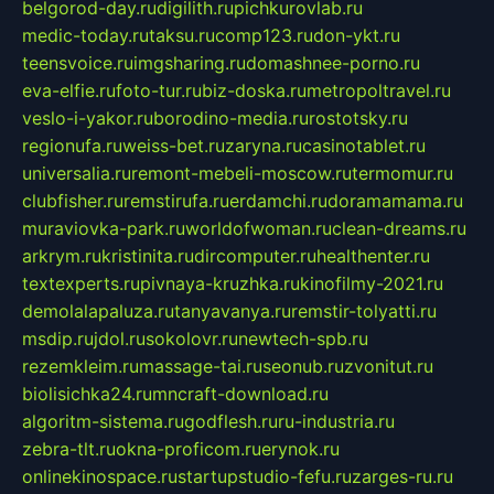
belgorod-day.ru
digilith.ru
pichkurovlab.ru
medic-today.ru
taksu.ru
comp123.ru
don-ykt.ru
teensvoice.ru
imgsharing.ru
domashnee-porno.ru
eva-elfie.ru
foto-tur.ru
biz-doska.ru
metropoltravel.ru
veslo-i-yakor.ru
borodino-media.ru
rostotsky.ru
regionufa.ru
weiss-bet.ru
zaryna.ru
casinotablet.ru
universalia.ru
remont-mebeli-moscow.ru
termomur.ru
clubfisher.ru
remstirufa.ru
erdamchi.ru
doramamama.ru
muraviovka-park.ru
worldofwoman.ru
clean-dreams.ru
arkrym.ru
kristinita.ru
dircomputer.ru
healthenter.ru
textexperts.ru
pivnaya-kruzhka.ru
kinofilmy-2021.ru
demolalapaluza.ru
tanyavanya.ru
remstir-tolyatti.ru
msdip.ru
jdol.ru
sokolovr.ru
newtech-spb.ru
rezemkleim.ru
massage-tai.ru
seonub.ru
zvonitut.ru
biolisichka24.ru
mncraft-download.ru
algoritm-sistema.ru
godflesh.ru
ru-industria.ru
zebra-tlt.ru
okna-proficom.ru
erynok.ru
onlinekinospace.ru
startupstudio-fefu.ru
zarges-ru.ru