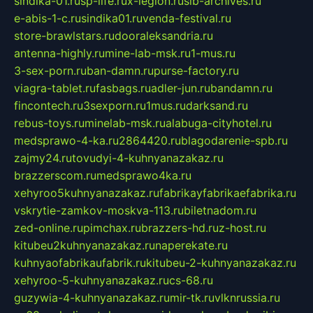
sindika-01.ru
sp-life.ru
x-legion.ru
sib-archives.ru
e-abis-1-c.ru
sindika01.ru
venda-festival.ru
store-brawlstars.ru
dooraleksandria.ru
antenna-highly.ru
mine-lab-msk.ru
1-mus.ru
3-sex-porn.ru
ban-damn.ru
purse-factory.ru
viagra-tablet.ru
fasbags.ru
adler-jun.ru
bandamn.ru
fincontech.ru
3sexporn.ru
1mus.ru
darksand.ru
rebus-toys.ru
minelab-msk.ru
alabuga-cityhotel.ru
medsprawo-4-ka.ru
2864420.ru
blagodarenie-spb.ru
zajmy24.ru
tovudyi-4-kuhnyanazakaz.ru
brazzerscom.ru
medsprawo4ka.ru
xehyroo5kuhnyanazakaz.ru
fabrikayfabrikaefabrika.ru
vskrytie-zamkov-moskva-113.ru
biletnadom.ru
zed-online.ru
pimchax.ru
brazzers-hd.ru
z-host.ru
kitubeu2kuhnyanazakaz.ru
naperekate.ru
kuhnyaofabrikaufabrik.ru
kitubeu-2-kuhnyanazakaz.ru
xehyroo-5-kuhnyanazakaz.ru
cs-68.ru
guzywia-4-kuhnyanazakaz.ru
mir-tk.ru
vlknrussia.ru