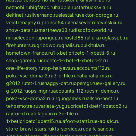
neznobi.ru
bigfatcc.ru
habble.ru
starbucksvia.ru
delfinet.ru
silvernano.ru
elestal.ru
vektor-doroga.ru
velotrenajery.ru
pronso54.ru
lenasever.ru
lovinskix.ru
show-pets.ru
smartnews03.ru
discofoxworld.ru
miraclecoon.ru
pongup.ru
hostel65.ru
liura.ru
glasspb.ru
firehunters.ru
gribowo.ru
gnalis.ru
bulkitula.ru
hometown-france.ru
1-xbeticricetc-1-xbetti-5.ru
shop-garena.ru
cricetc-1-xbetr-1-xbetcc-2.ru
one-life-story.ru
top-halyava.ru
accounts112.ru
poka-vse-doma-2.ru
3-d-file.ru
hahahaharms.ru
g2012.ru
tst-1.ru
shaggy-cat.ru
opsmgr.ru
ev-gallery.ru
g-2012.ru
ops-mgr.ru
accounts-112.ru
csm-demo.ru
poka-vse-doma2.ru
airgungames.ru
allseo-host.ru
tehosmotre.ru
varieta-yug.ru
cricetc1xbetr1xbetcc2.ru
raytor-d.ru
atillagunn.ru
3d-file.ru
1xbeticricetc1xbetti5.ru
uafoot-statti.ru
e-abis1c.ru
store-brawl-stars.ru
kts-services.ru
dark-sand.ru