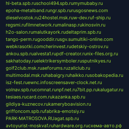
hl-beta.spb.ru
school494.spb.ru
mymubaby.ru
epoha-metalband.ru
ngr.spb.ru
rusgosnews.com
dieselvostok.ru
24hostel.msk.ru
w-dev.ru
f-ship.ru
regsmi.ru
filmnetwork.ru
malinasp.ru
kinosvin.ru
h2o-salon.ru
malutkayork.ru
deltaprim.spb.ru
tango-perm.ru
gooddir.ru
sgv.su
multiki-online.com
webkrasotki.com
cherinvest.ru
detskiy-ostrov.ru
ankou.spb.ru
alvesta1.ru
pdf-creator.ru
nix-files.org.ru
sakhatoday.ru
elektrikersymboler.ru
sputnikyes.ru
golf2club.msk.ru
aeforums.ru
zallclub.ru
multimodal.msk.ru
habaigry.ru
haikko.ru
sobakopedia.ru
isz-fest.ru
ewnc.info
screensaver-clock.net.ru
volnav.spb.ru
comnat.ru
npf.net.ru
7bit.pp.ru
kalugatur.ru
tesiaes.ru
card.com.ru
kazanka.spb.ru
gildiya-kuznecov.ru
kameryboavision.ru
griffoncom.spb.ru
fabrika-emotsiy.ru
PARK-MATROSOVA.RU
agat.spb.ru
avtoyurist-moskva1.ru
hardware.org.ru
схема-авто.рф