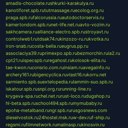
amadis-chocolate.ru
shkurki-karakulya.ru
kanotiforet.spb.ru
tutmassage.ru
ecolog.org.ru
praga.spb.ru
falcorussia.ru
autodoctorservis.ru
kamertondom.spb.ru
net-life.net.ru
avto-vozim.ru
sakhcamera.ru
alliance-electro.spb.ru
stroyavt.ru
controlweb1.ru
tdsak74.ru
kinzozo-ru.ru
kvotka.ru
iron-snab.ru
costa-bella.ru
eugrus.pp.ru
associaciya39.ru
primexpo.spb.ru
bezmorchin.ru
ia2.ru
cpt21.ru
ispecspb.ru
regahost.ru
kolosok-elita.ru
tae-kwon.ru
consrio.com.ru
insiam.ru
avegainfo.ru
archery161.ru
bigencyclica.ru
vlast16.ru
korru.net
sarmiento.spb.su
extelopedia.ru
lammin-suo.spb.ru
iskatour.spb.ru
snpi.org.ru
running-line.ru
krygeva-spa.ru
chel.net.ru
rust-loco.ru
dugshop.ru
hl-beta.spb.ru
school494.spb.ru
mymubaby.ru
epoha-metalband.ru
ngr.spb.ru
rusgosnews.com
dieselvostok.ru
24hostel.msk.ru
w-dev.ru
f-ship.ru
regsmi.ru
filmnetwork.ru
malinasp.ru
kinosvin.ru