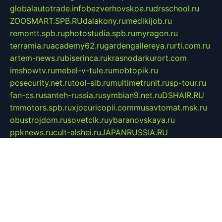
globalautotrade.info
bezverhovskoe.ru
drsschool.ru
ZOOSMART.SPB.RU
dalakony.ru
medikijob.ru
remontt.spb.ru
photostudia.spb.ru
myragon.ru
terramia.ru
academy62.ru
gardengallereya.ru
rti.com.ru
artem-news.ru
biserinca.ru
krasnodarkurort.com
imshowtv.ru
mebel-v-tule.ru
mobtopik.ru
pcsecurity.net.ru
tool-sib.ru
multimetrunit.ru
sp-tour.ru
fan-cs.ru
santeh-russia.ru
symbian9.net.ru
DSHAIR.RU
tmmotors.spb.ru
xjocuricopii.com
musavtomat.msk.ru
obustrojdom.ru
sovetcik.ru
ybaranovskaya.ru
ppknews.ru
cult-alshei.ru
JAPANRUSSIA.RU
proekciyamebel.ru
imper-finans.ru
rim.org.ru
glamourai.ru
brassminus.ru
zabor-pro.ru
ftn.pp.ru
dorogoe58.ru
laimengpacker.ru
kuzova-zapchasti.ru
sageerp.ru
taxodrom.ru
dsrazvitie.ru
hardcity.net.ru
ratinghomegames.ru
topservice25.ru
gubernyan.ru
gtglasslined.ru
ii4.ru
tssport.spb.ru
andorra24.com
blackwallstreet.ru
oboimos.ru
optim-doors.com.ru