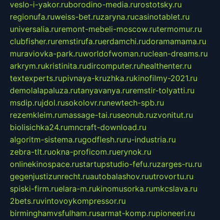
veslo-i-yakor.ru
borodino-media.ru
rostotsky.ru
regionufa.ru
weiss-bet.ru
zaryna.ru
casinotablet.ru
universalia.ru
remont-mebeli-moscow.ru
termomur.ru
clubfisher.ru
remstirufa.ru
erdamchi.ru
doramamama.ru
muraviovka-park.ru
worldofwoman.ru
clean-dreams.ru
arkrym.ru
kristinita.ru
dircomputer.ru
healthenter.ru
textexperts.ru
pivnaya-kruzhka.ru
kinofilmy-2021.ru
demolalapaluza.ru
tanyavanya.ru
remstir-tolyatti.ru
msdip.ru
jdol.ru
sokolovr.ru
newtech-spb.ru
rezemkleim.ru
massage-tai.ru
seonub.ru
zvonitut.ru
biolisichka24.ru
mncraft-download.ru
algoritm-sistema.ru
godflesh.ru
ru-industria.ru
zebra-tlt.ru
okna-proficom.ru
erynok.ru
onlinekinospace.ru
startupstudio-fefu.ru
zarges-ru.ru
gegenjustizunrecht.ru
autobalashov.ru
utrovortu.ru
spiski-firm.ru
elara-m.ru
kinomusorka.ru
mkcslava.ru
2bets.ru
vintovoykompressor.ru
birminghamvsfulham.ru
sarmat-komp.ru
pioneeri.ru