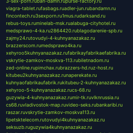
3-sex-porn.ru
ban-damn.ru
purse-factory.ru
viagra-tablet.ru
fasbags.ru
adler-jun.ru
bandamn.ru
fincontech.ru
3sexporn.ru
1mus.ru
darksand.ru
rebus-toys.ru
minelab-msk.ru
alabuga-cityhotel.ru
medsprawo-4-ka.ru
2864420.ru
blagodarenie-spb.ru
zajmy24.ru
tovudyi-4-kuhnyanazakaz.ru
brazzerscom.ru
medsprawo4ka.ru
xehyroo5kuhnyanazakaz.ru
fabrikayfabrikaefabrika.ru
vskrytie-zamkov-moskva-113.ru
biletnadom.ru
zed-online.ru
pimchax.ru
brazzers-hd.ru
z-host.ru
kitubeu2kuhnyanazakaz.ru
naperekate.ru
kuhnyaofabrikaufabrik.ru
kitubeu-2-kuhnyanazakaz.ru
xehyroo-5-kuhnyanazakaz.ru
cs-68.ru
guzywia-4-kuhnyanazakaz.ru
mir-tk.ru
vlknrussia.ru
cs68.ru
vladivostok-map.ru
video-seks.ru
bankaribi.ru
raszar.ru
vskrytie-zamkov-moskva113.ru
lipetsktelecom.ru
tovudyi4kuhnyanazakaz.ru
seksuzb.ru
guzywia4kuhnyanazakaz.ru