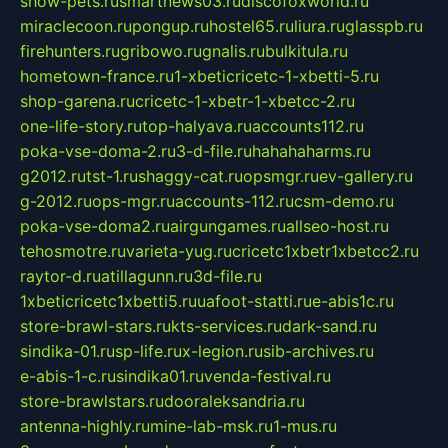
show-pets.ru
smartnews03.ru
discofoxworld.ru
miraclecoon.ru
pongup.ru
hostel65.ru
liura.ru
glasspb.ru
firehunters.ru
gribowo.ru
gnalis.ru
bulkitula.ru
hometown-france.ru
1-xbeticricetc-1-xbetti-5.ru
shop-garena.ru
cricetc-1-xbetr-1-xbetcc-2.ru
one-life-story.ru
top-halyava.ru
accounts112.ru
poka-vse-doma-2.ru
3-d-file.ru
hahahaharms.ru
g2012.ru
tst-1.ru
shaggy-cat.ru
opsmgr.ru
ev-gallery.ru
g-2012.ru
ops-mgr.ru
accounts-112.ru
csm-demo.ru
poka-vse-doma2.ru
airgungames.ru
allseo-host.ru
tehosmotre.ru
varieta-yug.ru
cricetc1xbetr1xbetcc2.ru
raytor-d.ru
atillagunn.ru
3d-file.ru
1xbeticricetc1xbetti5.ru
uafoot-statti.ru
e-abis1c.ru
store-brawl-stars.ru
kts-services.ru
dark-sand.ru
sindika-01.ru
sp-life.ru
x-legion.ru
sib-archives.ru
e-abis-1-c.ru
sindika01.ru
venda-festival.ru
store-brawlstars.ru
dooraleksandria.ru
antenna-highly.ru
mine-lab-msk.ru
1-mus.ru