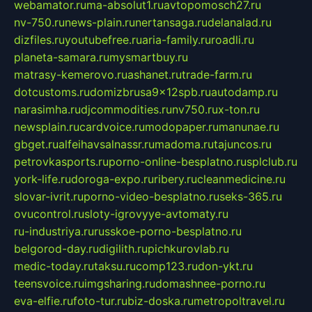
webamator.ru
ma-absolut1.ru
avtopomosch27.ru
nv-750.ru
news-plain.ru
nertansaga.ru
delanalad.ru
dizfiles.ru
youtubefree.ru
aria-family.ru
roadli.ru
planeta-samara.ru
mysmartbuy.ru
matrasy-kemerovo.ru
ashanet.ru
trade-farm.ru
dotcustoms.ru
domizbrusa9x12spb.ru
autodamp.ru
narasimha.ru
djcommodities.ru
nv750.ru
x-ton.ru
newsplain.ru
cardvoice.ru
modopaper.ru
manunae.ru
gbget.ru
alfeihavsalnassr.ru
madoma.ru
tajuncos.ru
petrovkasports.ru
porno-online-besplatno.ru
splclub.ru
york-life.ru
doroga-expo.ru
ribery.ru
cleanmedicine.ru
slovar-ivrit.ru
porno-video-besplatno.ru
seks-365.ru
ovucontrol.ru
sloty-igrovyye-avtomaty.ru
ru-industriya.ru
russkoe-porno-besplatno.ru
belgorod-day.ru
digilith.ru
pichkurovlab.ru
medic-today.ru
taksu.ru
comp123.ru
don-ykt.ru
teensvoice.ru
imgsharing.ru
domashnee-porno.ru
eva-elfie.ru
foto-tur.ru
biz-doska.ru
metropoltravel.ru