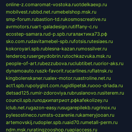
online-z.com
aromat-vostoka.ru
otdelkaexp.ru
mobilvest.ru
bbd.net.ru
mebelshop.msk.ru
smp-forum.ru
bastion-td.ru
kosmoscreative.ru
avrmotors.ru
art-galadesign.ru
tiffany-c.ru
ecostep-samara.ru
d-p.spb.ru
галактика73.рф
sko.com.ru
davitamebel-spb.ru
fotsis.ru
tesiaes.ru
kokoroyari.spb.ru
blesna-kazan.ru
mossilver.ru
lenderoq.ru
sergeydobrin.ru
tochkazvuka.msk.ru
people-of-art.ru
bezzubova.ru
clubtibet.ru
orior-aks.ru
dynamoauto.ru
szk-favorit.ru
carlines.ru
flatnsk.ru
kingbolenskaner.ru
alex-motor.ru
astroline.net.ru
act1.spb.ru
polyglot.com.ru
gidlipetsk.ru
ooo-driada.ru
detsad125.ru
mir-zdoroviya.ru
bruslanovo.ru
siterem.ru
council.spb.ru
лодкипатриот.рф
kafekolizey.ru
iclub.net.ru
gazon-easy.ru
sugarepilekb.ru
grinox.ru
pylesostineco.ru
msts-ozarenie.ru
kameryjooan.ru
artemovskij.ru
dopler.spb.ru
aid70.ru
metall-perm.ru
ndm.msk.ru
ratingzooshop.ru
apiaccess.ru