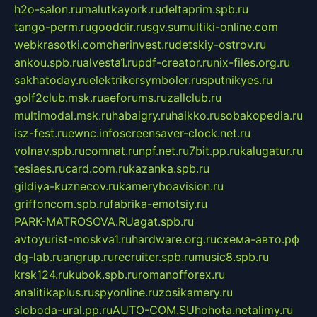
h2o-salon.ru
malutkayork.ru
deltaprim.spb.ru
tango-perm.ru
gooddir.ru
sgv.su
multiki-online.com
webkrasotki.com
cherinvest.ru
detskiy-ostrov.ru
ankou.spb.ru
alvesta1.ru
pdf-creator.ru
nix-files.org.ru
sakhatoday.ru
elektrikersymboler.ru
sputnikyes.ru
golf2club.msk.ru
aeforums.ru
zallclub.ru
multimodal.msk.ru
habaigry.ru
haikko.ru
sobakopedia.ru
isz-fest.ru
ewnc.info
screensaver-clock.net.ru
volnav.spb.ru
comnat.ru
npf.net.ru
7bit.pp.ru
kalugatur.ru
tesiaes.ru
card.com.ru
kazanka.spb.ru
gildiya-kuznecov.ru
kameryboavision.ru
griffoncom.spb.ru
fabrika-emotsiy.ru
PARK-MATROSOVA.RU
agat.spb.ru
avtoyurist-moskva1.ru
hardware.org.ru
схема-авто.рф
dg-lab.ru
angrup.ru
recruiter.spb.ru
music8.spb.ru
krsk124.ru
kubok.spb.ru
romanofforex.ru
analitikaplus.ru
spyonline.ru
zosikamery.ru
sloboda-ural.pp.ru
AUTO-COM.SU
hohota.net
alimy.ru