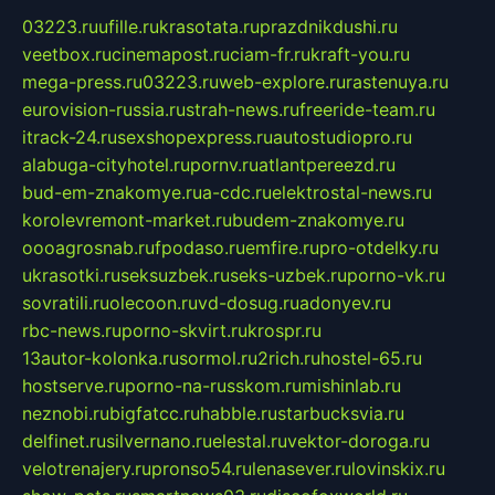
03223.ru
ufille.ru
krasotata.ru
prazdnikdushi.ru
veetbox.ru
cinemapost.ru
ciam-fr.ru
kraft-you.ru
mega-press.ru
03223.ru
web-explore.ru
rastenuya.ru
eurovision-russia.ru
strah-news.ru
freeride-team.ru
itrack-24.ru
sexshopexpress.ru
autostudiopro.ru
alabuga-cityhotel.ru
pornv.ru
atlantpereezd.ru
bud-em-znakomye.ru
a-cdc.ru
elektrostal-news.ru
korolevremont-market.ru
budem-znakomye.ru
oooagrosnab.ru
fpodaso.ru
emfire.ru
pro-otdelky.ru
ukrasotki.ru
seksuzbek.ru
seks-uzbek.ru
porno-vk.ru
sovratili.ru
olecoon.ru
vd-dosug.ru
adonyev.ru
rbc-news.ru
porno-skvirt.ru
krospr.ru
13autor-kolonka.ru
sormol.ru
2rich.ru
hostel-65.ru
hostserve.ru
porno-na-russkom.ru
mishinlab.ru
neznobi.ru
bigfatcc.ru
habble.ru
starbucksvia.ru
delfinet.ru
silvernano.ru
elestal.ru
vektor-doroga.ru
velotrenajery.ru
pronso54.ru
lenasever.ru
lovinskix.ru