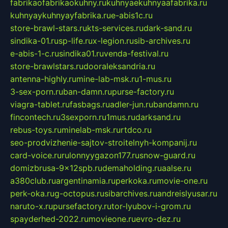
fabrikaofabrikaokuhny.ru
kuhnyaekuhnyaafabrika.ru
kuhnyaykuhnyayfabrika.ru
e-abis1c.ru
store-brawl-stars.ru
kts-services.ru
dark-sand.ru
sindika-01.ru
sp-life.ru
x-legion.ru
sib-archives.ru
e-abis-1-c.ru
sindika01.ru
venda-festival.ru
store-brawlstars.ru
dooraleksandria.ru
antenna-highly.ru
mine-lab-msk.ru
1-mus.ru
3-sex-porn.ru
ban-damn.ru
purse-factory.ru
viagra-tablet.ru
fasbags.ru
adler-jun.ru
bandamn.ru
fincontech.ru
3sexporn.ru
1mus.ru
darksand.ru
rebus-toys.ru
minelab-msk.ru
rtdco.ru
seo-prodvizhenie-sajtov-stroitelnyh-kompanij.ru
card-voice.ru
rulonnyygazon177.ru
snow-guard.ru
domizbrusa-9x12spb.ru
demaholding.ru
aalse.ru
a380club.ru
argentinamia.ru
perkoka.ru
movie-one.ru
perk-oka.ru
g-octopus.ru
sibarchives.ru
andreislyusar.ru
naruto-x.ru
pursefactory.ru
tor-lyubov-i-grom.ru
spayderhed-2022.ru
movieone.ru
evro-dez.ru