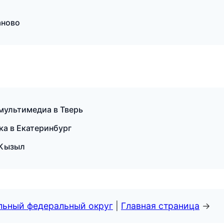
аново
 мультимедиа в Тверь
ка в Екатеринбург
 Кызыл
альный федеральный округ
|
Главная страница
→