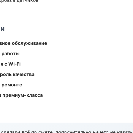
ибровка датчиков
ми
вное обслуживание
е работы
 с Wi‑Fi
роль качества
и ремонте
м премиум-класса
сделали всё по смете, дополнительно ничего не навязы