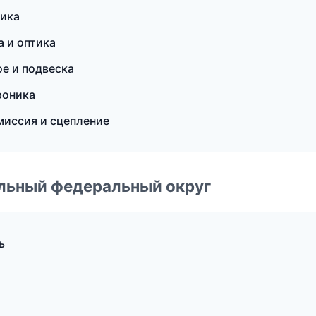
тика
а и оптика
е и подвеска
роника
миссия и сцепление
альный федеральный округ
ь