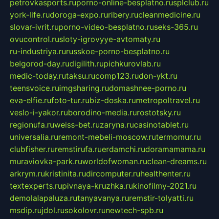
petrovkasports.ru
porno-online-besplatno.ru
splclub.ru
york-life.ru
doroga-expo.ru
ribery.ru
cleanmedicine.ru
slovar-ivrit.ru
porno-video-besplatno.ru
seks-365.ru
ovucontrol.ru
sloty-igrovyye-avtomaty.ru
ru-industriya.ru
russkoe-porno-besplatno.ru
belgorod-day.ru
digilith.ru
pichkurovlab.ru
medic-today.ru
taksu.ru
comp123.ru
don-ykt.ru
teensvoice.ru
imgsharing.ru
domashnee-porno.ru
eva-elfie.ru
foto-tur.ru
biz-doska.ru
metropoltravel.ru
veslo-i-yakor.ru
borodino-media.ru
rostotsky.ru
regionufa.ru
weiss-bet.ru
zaryna.ru
casinotablet.ru
universalia.ru
remont-mebeli-moscow.ru
termomur.ru
clubfisher.ru
remstirufa.ru
erdamchi.ru
doramamama.ru
muraviovka-park.ru
worldofwoman.ru
clean-dreams.ru
arkrym.ru
kristinita.ru
dircomputer.ru
healthenter.ru
textexperts.ru
pivnaya-kruzhka.ru
kinofilmy-2021.ru
demolalapaluza.ru
tanyavanya.ru
remstir-tolyatti.ru
msdip.ru
jdol.ru
sokolovr.ru
newtech-spb.ru