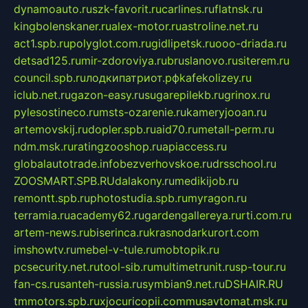
dynamoauto.ru
szk-favorit.ru
carlines.ru
flatnsk.ru
kingbolenskaner.ru
alex-motor.ru
astroline.net.ru
act1.spb.ru
polyglot.com.ru
gidlipetsk.ru
ooo-driada.ru
detsad125.ru
mir-zdoroviya.ru
bruslanovo.ru
siterem.ru
council.spb.ru
лодкипатриот.рф
kafekolizey.ru
iclub.net.ru
gazon-easy.ru
sugarepilekb.ru
grinox.ru
pylesostineco.ru
msts-ozarenie.ru
kameryjooan.ru
artemovskij.ru
dopler.spb.ru
aid70.ru
metall-perm.ru
ndm.msk.ru
ratingzooshop.ru
apiaccess.ru
globalautotrade.info
bezverhovskoe.ru
drsschool.ru
ZOOSMART.SPB.RU
dalakony.ru
medikijob.ru
remontt.spb.ru
photostudia.spb.ru
myragon.ru
terramia.ru
academy62.ru
gardengallereya.ru
rti.com.ru
artem-news.ru
biserinca.ru
krasnodarkurort.com
imshowtv.ru
mebel-v-tule.ru
mobtopik.ru
pcsecurity.net.ru
tool-sib.ru
multimetrunit.ru
sp-tour.ru
fan-cs.ru
santeh-russia.ru
symbian9.net.ru
DSHAIR.RU
tmmotors.spb.ru
xjocuricopii.com
musavtomat.msk.ru