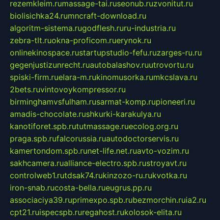
rezemkleim.ru
massage-tai.ru
seonub.ru
zvonitut.ru
biolisichka24.ru
mncraft-download.ru
algoritm-sistema.ru
godflesh.ru
ru-industria.ru
zebra-tlt.ru
okna-proficom.ru
erynok.ru
onlinekinospace.ru
startupstudio-fefu.ru
zarges-ru.ru
gegenjustizunrecht.ru
autobalashov.ru
utrovortu.ru
spiski-firm.ru
elara-m.ru
kinomusorka.ru
mkcslava.ru
2bets.ru
vintovoykompressor.ru
birminghamvsfulham.ru
sarmat-komp.ru
pioneeri.ru
amadis-chocolate.ru
shkurki-karakulya.ru
kanotiforet.spb.ru
tutmassage.ru
ecolog.org.ru
praga.spb.ru
falcorussia.ru
autodoctorservis.ru
kamertondom.spb.ru
net-life.net.ru
avto-vozim.ru
sakhcamera.ru
alliance-electro.spb.ru
stroyavt.ru
controlweb1.ru
tdsak74.ru
kinzozo-ru.ru
kvotka.ru
iron-snab.ru
costa-bella.ru
eugrus.pp.ru
associaciya39.ru
primexpo.spb.ru
bezmorchin.ru
ia2.ru
cpt21.ru
ispecspb.ru
regahost.ru
kolosok-elita.ru