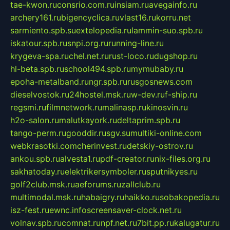
tae-kwon.ru
consrio.com.ru
insiam.ru
avegainfo.ru
archery161.ru
bigencyclica.ru
vlast16.ru
korru.net
sarmiento.spb.su
extelopedia.ru
lammin-suo.spb.ru
iskatour.spb.ru
snpi.org.ru
running-line.ru
krygeva-spa.ru
chel.net.ru
rust-loco.ru
dugshop.ru
hl-beta.spb.ru
school494.spb.ru
mymubaby.ru
epoha-metalband.ru
ngr.spb.ru
rusgosnews.com
dieselvostok.ru
24hostel.msk.ru
w-dev.ru
f-ship.ru
regsmi.ru
filmnetwork.ru
malinasp.ru
kinosvin.ru
h2o-salon.ru
malutkayork.ru
deltaprim.spb.ru
tango-perm.ru
gooddir.ru
sgv.su
multiki-online.com
webkrasotki.com
cherinvest.ru
detskiy-ostrov.ru
ankou.spb.ru
alvesta1.ru
pdf-creator.ru
nix-files.org.ru
sakhatoday.ru
elektrikersymboler.ru
sputnikyes.ru
golf2club.msk.ru
aeforums.ru
zallclub.ru
multimodal.msk.ru
habaigry.ru
haikko.ru
sobakopedia.ru
isz-fest.ru
ewnc.info
screensaver-clock.net.ru
volnav.spb.ru
comnat.ru
npf.net.ru
7bit.pp.ru
kalugatur.ru