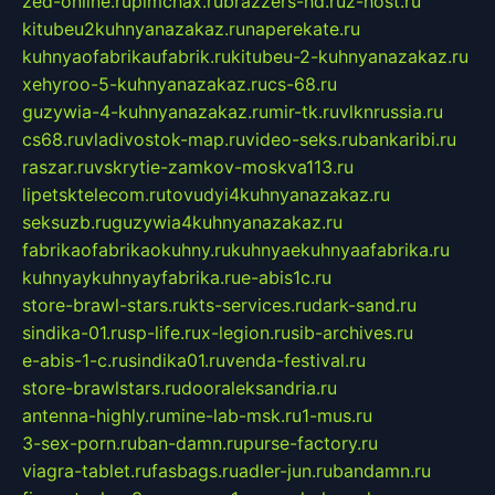
zed-online.ru
pimchax.ru
brazzers-hd.ru
z-host.ru
kitubeu2kuhnyanazakaz.ru
naperekate.ru
kuhnyaofabrikaufabrik.ru
kitubeu-2-kuhnyanazakaz.ru
xehyroo-5-kuhnyanazakaz.ru
cs-68.ru
guzywia-4-kuhnyanazakaz.ru
mir-tk.ru
vlknrussia.ru
cs68.ru
vladivostok-map.ru
video-seks.ru
bankaribi.ru
raszar.ru
vskrytie-zamkov-moskva113.ru
lipetsktelecom.ru
tovudyi4kuhnyanazakaz.ru
seksuzb.ru
guzywia4kuhnyanazakaz.ru
fabrikaofabrikaokuhny.ru
kuhnyaekuhnyaafabrika.ru
kuhnyaykuhnyayfabrika.ru
e-abis1c.ru
store-brawl-stars.ru
kts-services.ru
dark-sand.ru
sindika-01.ru
sp-life.ru
x-legion.ru
sib-archives.ru
e-abis-1-c.ru
sindika01.ru
venda-festival.ru
store-brawlstars.ru
dooraleksandria.ru
antenna-highly.ru
mine-lab-msk.ru
1-mus.ru
3-sex-porn.ru
ban-damn.ru
purse-factory.ru
viagra-tablet.ru
fasbags.ru
adler-jun.ru
bandamn.ru