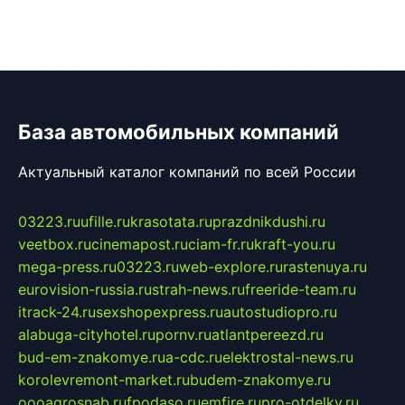
База автомобильных компаний
Актуальный каталог компаний по всей России
03223.ru
ufille.ru
krasotata.ru
prazdnikdushi.ru
veetbox.ru
cinemapost.ru
ciam-fr.ru
kraft-you.ru
mega-press.ru
03223.ru
web-explore.ru
rastenuya.ru
eurovision-russia.ru
strah-news.ru
freeride-team.ru
itrack-24.ru
sexshopexpress.ru
autostudiopro.ru
alabuga-cityhotel.ru
pornv.ru
atlantpereezd.ru
bud-em-znakomye.ru
a-cdc.ru
elektrostal-news.ru
korolevremont-market.ru
budem-znakomye.ru
oooagrosnab.ru
fpodaso.ru
emfire.ru
pro-otdelky.ru