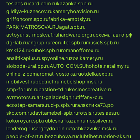
tesiaes.ru
card.com.ru
kazanka.spb.ru
gildiya-kuznecov.ru
kameryboavision.ru
griffoncom.spb.ru
fabrika-emotsiy.ru
PARK-MATROSOVA.RU
agat.spb.ru
avtoyurist-moskva1.ru
hardware.org.ru
схема-авто.рф
dg-lab.ru
angrup.ru
recruiter.spb.ru
music8.spb.ru
krsk124.ru
kubok.spb.ru
romanofforex.ru
analitikaplus.ru
spyonline.ru
zosikamery.ru
sloboda-ural.pp.ru
AUTO-COM.SU
hohota.net
alimy.ru
online-z.com
aromat-vostoka.ru
otdelkaexp.ru
mobilvest.ru
bbd.net.ru
mebelshop.msk.ru
smp-forum.ru
bastion-td.ru
kosmoscreative.ru
avrmotors.ru
art-galadesign.ru
tiffany-c.ru
ecostep-samara.ru
d-p.spb.ru
галактика73.рф
sko.com.ru
davitamebel-spb.ru
fotsis.ru
tesiaes.ru
kokoroyari.spb.ru
blesna-kazan.ru
mossilver.ru
lenderoq.ru
sergeydobrin.ru
tochkazvuka.msk.ru
people-of-art.ru
bezzubova.ru
clubtibet.ru
orior-aks.ru