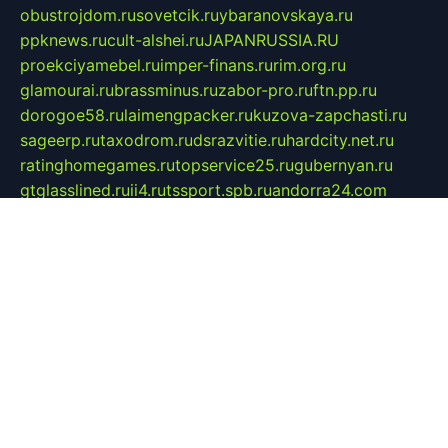
obustrojdom.ru
sovetcik.ru
ybaranovskaya.ru
ppknews.ru
cult-alshei.ru
JAPANRUSSIA.RU
proekciyamebel.ru
imper-finans.ru
rim.org.ru
glamourai.ru
brassminus.ru
zabor-pro.ru
ftn.pp.ru
dorogoe58.ru
laimengpacker.ru
kuzova-zapchasti.ru
sageerp.ru
taxodrom.ru
dsrazvitie.ru
hardcity.net.ru
ratinghomegames.ru
topservice25.ru
gubernyan.ru
gtglasslined.ru
ii4.ru
tssport.spb.ru
andorra24.com
blackwallstreet.ru
oboimos.ru
optim-doors.com.ru
ikuch.ru
nycr.org.ru
npa21.ru
vremya-ch.spb.ru
desert000.ru
ivtorgi.ru
ifiori.ru
catalog-statei.ru
dcv.org.ru
spetsmaster174.ru
ipkameryhiseeu.ru
dum26.ru
ruspol.spb.ru
fr-opendp.ru
kam-solnyshko.ru
cheyenne-arapaho.ru
sevzapmetal.spb.ru
ted-lapidus.spb.ru
parasite-eliminator.ru
sigma-complete.ru
modernworld.ru
dama-moda.ru
eholot-group.ru
sk-nvkz.ru
DRONGOLD.RU
democratia2.ru
i-farmer.ru
mass-sport.org