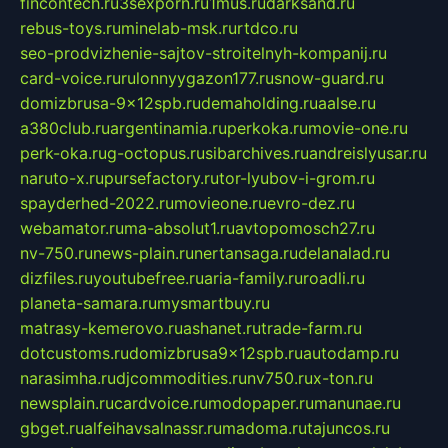
fincontech.ru
3sexporn.ru
1mus.ru
darksand.ru
rebus-toys.ru
minelab-msk.ru
rtdco.ru
seo-prodvizhenie-sajtov-stroitelnyh-kompanij.ru
card-voice.ru
rulonnyygazon177.ru
snow-guard.ru
domizbrusa-9x12spb.ru
demaholding.ru
aalse.ru
a380club.ru
argentinamia.ru
perkoka.ru
movie-one.ru
perk-oka.ru
g-octopus.ru
sibarchives.ru
andreislyusar.ru
naruto-x.ru
pursefactory.ru
tor-lyubov-i-grom.ru
spayderhed-2022.ru
movieone.ru
evro-dez.ru
webamator.ru
ma-absolut1.ru
avtopomosch27.ru
nv-750.ru
news-plain.ru
nertansaga.ru
delanalad.ru
dizfiles.ru
youtubefree.ru
aria-family.ru
roadli.ru
planeta-samara.ru
mysmartbuy.ru
matrasy-kemerovo.ru
ashanet.ru
trade-farm.ru
dotcustoms.ru
domizbrusa9x12spb.ru
autodamp.ru
narasimha.ru
djcommodities.ru
nv750.ru
x-ton.ru
newsplain.ru
cardvoice.ru
modopaper.ru
manunae.ru
gbget.ru
alfeihavsalnassr.ru
madoma.ru
tajuncos.ru