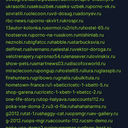
ukrasotki.ru
seksuzbek.ru
seks-uzbek.ru
porno-vk.ru
sovratili.ru
olecoon.ru
vd-dosug.ru
adonyev.ru
rbc-news.ru
porno-skvirt.ru
krospr.ru
13autor-kolonka.ru
sormol.ru
2rich.ru
hostel-65.ru
hostserve.ru
porno-na-russkom.ru
mishinlab.ru
neznobi.ru
bigfatcc.ru
habble.ru
starbucksvia.ru
delfinet.ru
silvernano.ru
elestal.ru
vektor-doroga.ru
velotrenajery.ru
pronso54.ru
lenasever.ru
lovinskix.ru
show-pets.ru
smartnews03.ru
discofoxworld.ru
miraclecoon.ru
pongup.ru
hostel65.ru
liura.ru
glasspb.ru
firehunters.ru
gribowo.ru
gnalis.ru
bulkitula.ru
hometown-france.ru
1-xbeticricetc-1-xbetti-5.ru
shop-garena.ru
cricetc-1-xbetr-1-xbetcc-2.ru
one-life-story.ru
top-halyava.ru
accounts112.ru
poka-vse-doma-2.ru
3-d-file.ru
hahahaharms.ru
g2012.ru
tst-1.ru
shaggy-cat.ru
opsmgr.ru
ev-gallery.ru
g-2012.ru
ops-mgr.ru
accounts-112.ru
csm-demo.ru
poka-vse-doma2.ru
airgungames.ru
allseo-host.ru