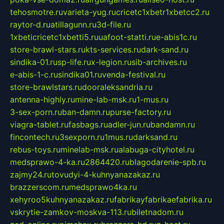
tehosmotre.ru
varieta-yug.ru
cricetc1xbetr1xbetcc2.ru
raytor-d.ru
atillagunn.ru
3d-file.ru
1xbeticricetc1xbetti5.ru
uafoot-statti.ru
e-abis1c.ru
store-brawl-stars.ru
kts-services.ru
dark-sand.ru
sindika-01.ru
sp-life.ru
x-legion.ru
sib-archives.ru
e-abis-1-c.ru
sindika01.ru
venda-festival.ru
store-brawlstars.ru
dooraleksandria.ru
antenna-highly.ru
mine-lab-msk.ru
1-mus.ru
3-sex-porn.ru
ban-damn.ru
purse-factory.ru
viagra-tablet.ru
fasbags.ru
adler-jun.ru
bandamn.ru
fincontech.ru
3sexporn.ru
1mus.ru
darksand.ru
rebus-toys.ru
minelab-msk.ru
alabuga-cityhotel.ru
medsprawo-4-ka.ru
2864420.ru
blagodarenie-spb.ru
zajmy24.ru
tovudyi-4-kuhnyanazakaz.ru
brazzerscom.ru
medsprawo4ka.ru
xehyroo5kuhnyanazakaz.ru
fabrikayfabrikaefabrika.ru
vskrytie-zamkov-moskva-113.ru
biletnadom.ru