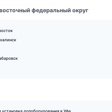
евосточный федеральный округ
восток
халинск
Хабаровск
 установка допоборудования в Уфа