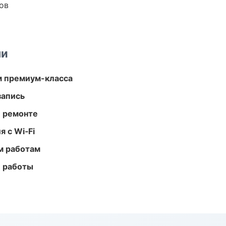
ов
ми
м премиум-класса
запись
и ремонте
 с Wi‑Fi
м работам
е работы