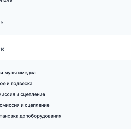
ополь
мь
ск
 и мультимедиа
ое и подвеска
миссия и сцепление
нсмиссия и сцепление
становка допоборудования