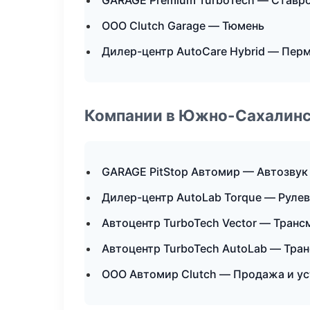
GARAGE Premium TurboTech — Ставр
ООО Clutch Garage — Тюмень
Дилер-центр AutoCare Hybrid — Пер
Компании в Южно-Сахалин
GARAGE PitStop Автомир — Автозвук
Дилер-центр AutoLab Torque — Рулев
Автоцентр TurboTech Vector — Транс
Автоцентр TurboTech AutoLab — Тра
ООО Автомир Clutch — Продажа и у