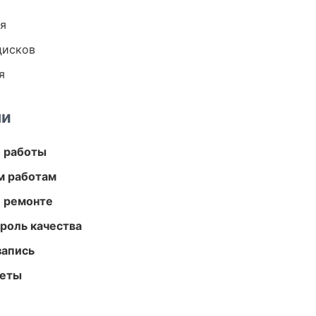
ия
дисков
я
ми
е работы
м работам
и ремонте
роль качества
запись
меты