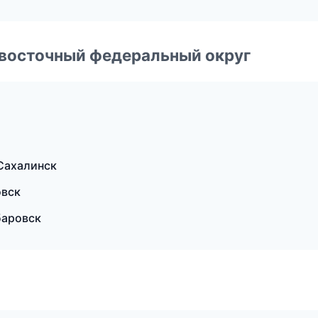
евосточный федеральный округ
Сахалинск
овск
баровск