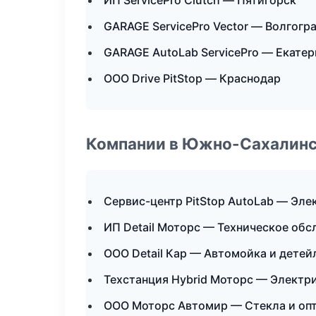
ИП ServicePro Clutch — Пятигорск
GARAGE ServicePro Vector — Волгогр
GARAGE AutoLab ServicePro — Екатер
ООО Drive PitStop — Краснодар
Компании в Южно-Сахалин
Сервис-центр PitStop AutoLab — Эле
ИП Detail Моторс — Техническое об
ООО Detail Кар — Автомойка и детей
Техстанция Hybrid Моторс — Электр
ООО Моторс Автомир — Стекла и оп