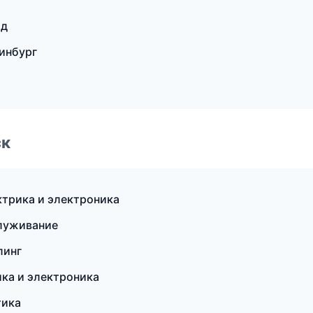
ад
инбург
ск
ктрика и электроника
служивание
линг
ика и электроника
тика