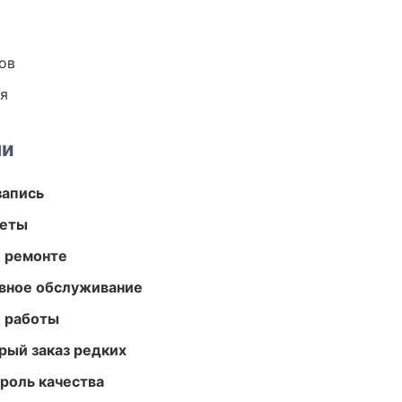
ов
ия
ми
запись
меты
и ремонте
вное обслуживание
е работы
рый заказ редких
роль качества