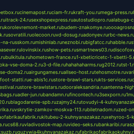
eetbox.ru
cinemapost.ru
ciam-fr.ru
kraft-you.ru
mega-press.ru
.ru
itrack-24.ru
sexshopexpress.ru
autostudiopro.ru
alabuga-ci
ru
korolevremont-market.ru
budem-znakomye.ru
oooagrosna
k.ru
sovratili.ru
olecoon.ru
vd-dosug.ru
adonyev.ru
rbc-news.r
-na-russkom.ru
mishinlab.ru
neznobi.ru
bigfatcc.ru
habble.ru
s
nasever.ru
lovinskix.ru
show-pets.ru
smartnews03.ru
discofox
.ru
bulkitula.ru
hometown-france.ru
1-xbeticricetc-1-xbetti-5.
oka-vse-doma-2.ru
3-d-file.ru
hahahaharms.ru
g2012.ru
tst-1.
se-doma2.ru
airgungames.ru
allseo-host.ru
tehosmotre.ru
var
foot-statti.ru
e-abis1c.ru
store-brawl-stars.ru
kts-services.ru
stival.ru
store-brawlstars.ru
dooraleksandria.ru
antenna-high
sbags.ru
adler-jun.ru
bandamn.ru
fincontech.ru
3sexporn.ru
1mu
0.ru
blagodarenie-spb.ru
zajmy24.ru
tovudyi-4-kuhnyanazak
rika.ru
vskrytie-zamkov-moskva-113.ru
biletnadom.ru
zed-on
ofabrikaufabrik.ru
kitubeu-2-kuhnyanazakaz.ru
xehyroo-5-k
a.ru
cs68.ru
vladivostok-map.ru
video-seks.ru
bankaribi.ru
rasz
ksuzb.ru
guzywia4kuhnyanazakaz.ru
fabrikaofabrikaokuhny.