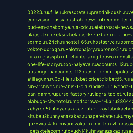
03223.ru
ufille.ru
krasotata.ru
prazdnikdushi.ru
v
eurovision-russia.ru
strah-news.ru
freeride-team
bud-em-znakomye.ru
a-cdc.ru
elektrostal-news.
ukrasotki.ru
seksuzbek.ru
seks-uzbek.ru
porno-v
sormol.ru
2rich.ru
hostel-65.ru
hostserve.ru
porno
vektor-doroga.ru
velotrenajery.ru
pronso54.ru
le
liura.ru
glasspb.ru
firehunters.ru
gribowo.ru
gnalis
one-life-story.ru
top-halyava.ru
accounts112.ru
p
ops-mgr.ru
accounts-112.ru
csm-demo.ru
poka-v
atillagunn.ru
3d-file.ru
1xbeticricetc1xbetti5.ru
ua
sib-archives.ru
e-abis-1-c.ru
sindika01.ru
venda-fe
ban-damn.ru
purse-factory.ru
viagra-tablet.ru
fa
alabuga-cityhotel.ru
medsprawo-4-ka.ru
286442
xehyroo5kuhnyanazakaz.ru
fabrikayfabrikaefab
kitubeu2kuhnyanazakaz.ru
naperekate.ru
kuhnya
guzywia-4-kuhnyanazakaz.ru
mir-tk.ru
vlknrussi
lipetsktelecom.ru
tovudyi4kuhnyanazakaz.ru
se