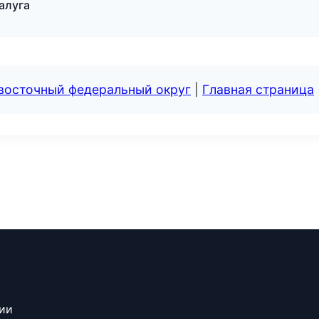
алуга
евосточный федеральный округ
|
Главная страница
сии