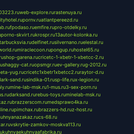
03223.ru
web-explore.ru
rastenuya.ru
tyhotel.ru
pornv.ru
atlantpereezd.ru
b.ru
fpodaso.ru
emfire.ru
pro-otdelky.ru
u
porno-skvirt.ru
krospr.ru
13autor-kolonka.ru
tarbucksvia.ru
delfinet.ru
silvernano.ru
elestal.ru
world.ru
miraclecoon.ru
pongup.ru
hostel65.ru
ru
shop-garena.ru
cricetc-1-xbetr-1-xbetcc-2.ru
ru
shaggy-cat.ru
opsmgr.ru
ev-gallery.ru
g-2012.ru
ieta-yug.ru
cricetc1xbetr1xbetcc2.ru
raytor-d.ru
dark-sand.ru
sindika-01.ru
sp-life.ru
x-legion.ru
ly.ru
mine-lab-msk.ru
1-mus.ru
3-sex-porn.ru
s.ru
darksand.ru
rebus-toys.ru
minelab-msk.ru
az.ru
brazzerscom.ru
medsprawo4ka.ru
line.ru
pimchax.ru
brazzers-hd.ru
z-host.ru
uhnyanazakaz.ru
cs-68.ru
ar.ru
vskrytie-zamkov-moskva113.ru
ru
kuhnyaekuhnyaafabrika.ru