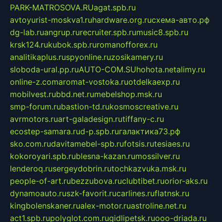
PARK-MATROSOVA.RU
agat.spb.ru
avtoyurist-moskva1.ru
hardware.org.ru
схема-авто.рф
dg-lab.ru
angrup.ru
recruiter.spb.ru
music8.spb.ru
krsk124.ru
kubok.spb.ru
romanofforex.ru
analitikaplus.ru
spyonline.ru
zosikamery.ru
sloboda-ural.pp.ru
AUTO-COM.SU
hohota.net
alimy.ru
online-z.com
aromat-vostoka.ru
otdelkaexp.ru
mobilvest.ru
bbd.net.ru
mebelshop.msk.ru
smp-forum.ru
bastion-td.ru
kosmoscreative.ru
avrmotors.ru
art-galadesign.ru
tiffany-c.ru
ecostep-samara.ru
d-p.spb.ru
галактика73.рф
sko.com.ru
davitamebel-spb.ru
fotsis.ru
tesiaes.ru
kokoroyari.spb.ru
blesna-kazan.ru
mossilver.ru
lenderoq.ru
sergeydobrin.ru
tochkazvuka.msk.ru
people-of-art.ru
bezzubova.ru
clubtibet.ru
orior-aks.ru
dynamoauto.ru
szk-favorit.ru
carlines.ru
flatnsk.ru
kingbolenskaner.ru
alex-motor.ru
astroline.net.ru
act1.spb.ru
polyglot.com.ru
gidlipetsk.ru
ooo-driada.ru