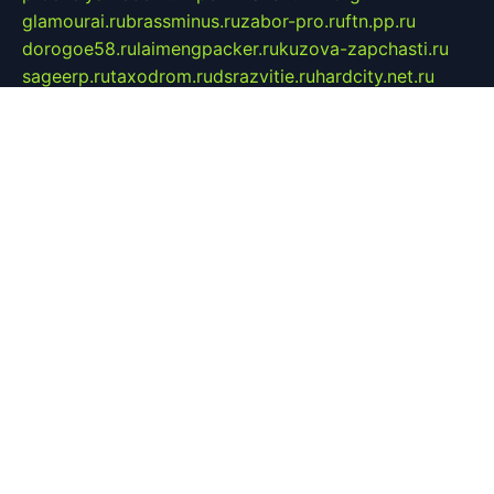
glamourai.ru
brassminus.ru
zabor-pro.ru
ftn.pp.ru
dorogoe58.ru
laimengpacker.ru
kuzova-zapchasti.ru
sageerp.ru
taxodrom.ru
dsrazvitie.ru
hardcity.net.ru
ratinghomegames.ru
topservice25.ru
gubernyan.ru
gtglasslined.ru
ii4.ru
tssport.spb.ru
andorra24.com
blackwallstreet.ru
oboimos.ru
optim-doors.com.ru
ikuch.ru
nycr.org.ru
npa21.ru
vremya-ch.spb.ru
desert000.ru
ivtorgi.ru
ifiori.ru
catalog-statei.ru
dcv.org.ru
spetsmaster174.ru
ipkameryhiseeu.ru
dum26.ru
ruspol.spb.ru
fr-opendp.ru
kam-solnyshko.ru
cheyenne-arapaho.ru
sevzapmetal.spb.ru
ted-lapidus.spb.ru
parasite-eliminator.ru
sigma-complete.ru
modernworld.ru
dama-moda.ru
eholot-group.ru
sk-nvkz.ru
DRONGOLD.RU
democratia2.ru
i-farmer.ru
mass-sport.org
jablonex.spb.ru
bookmess.ru
linkword.ru
refineua.com.ru
cs-spec.net.ru
altay-mebel.ru
DNK-THEATRE.RU
mechaniks.spb.ru
ipcamtechage.ru