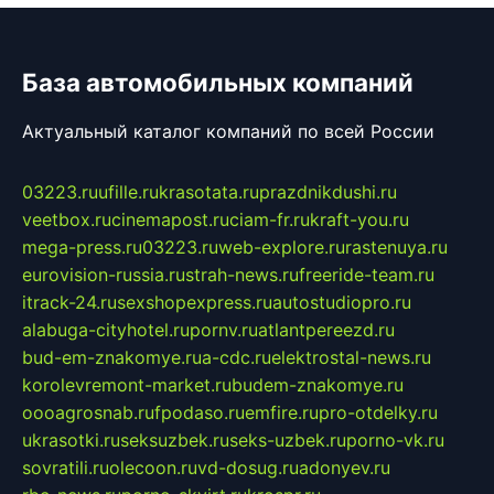
База автомобильных компаний
Актуальный каталог компаний по всей России
03223.ru
ufille.ru
krasotata.ru
prazdnikdushi.ru
veetbox.ru
cinemapost.ru
ciam-fr.ru
kraft-you.ru
mega-press.ru
03223.ru
web-explore.ru
rastenuya.ru
eurovision-russia.ru
strah-news.ru
freeride-team.ru
itrack-24.ru
sexshopexpress.ru
autostudiopro.ru
alabuga-cityhotel.ru
pornv.ru
atlantpereezd.ru
bud-em-znakomye.ru
a-cdc.ru
elektrostal-news.ru
korolevremont-market.ru
budem-znakomye.ru
oooagrosnab.ru
fpodaso.ru
emfire.ru
pro-otdelky.ru
ukrasotki.ru
seksuzbek.ru
seks-uzbek.ru
porno-vk.ru
sovratili.ru
olecoon.ru
vd-dosug.ru
adonyev.ru