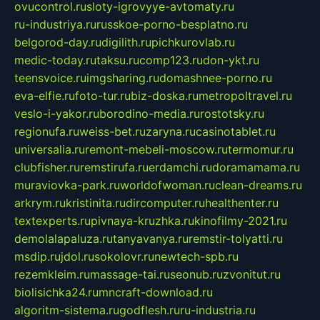
ovucontrol.ru
sloty-igrovyye-avtomaty.ru
ru-industriya.ru
russkoe-porno-besplatno.ru
belgorod-day.ru
digilith.ru
pichkurovlab.ru
medic-today.ru
taksu.ru
comp123.ru
don-ykt.ru
teensvoice.ru
imgsharing.ru
domashnee-porno.ru
eva-elfie.ru
foto-tur.ru
biz-doska.ru
metropoltravel.ru
veslo-i-yakor.ru
borodino-media.ru
rostotsky.ru
regionufa.ru
weiss-bet.ru
zaryna.ru
casinotablet.ru
universalia.ru
remont-mebeli-moscow.ru
termomur.ru
clubfisher.ru
remstirufa.ru
erdamchi.ru
doramamama.ru
muraviovka-park.ru
worldofwoman.ru
clean-dreams.ru
arkrym.ru
kristinita.ru
dircomputer.ru
healthenter.ru
textexperts.ru
pivnaya-kruzhka.ru
kinofilmy-2021.ru
demolalapaluza.ru
tanyavanya.ru
remstir-tolyatti.ru
msdip.ru
jdol.ru
sokolovr.ru
newtech-spb.ru
rezemkleim.ru
massage-tai.ru
seonub.ru
zvonitut.ru
biolisichka24.ru
mncraft-download.ru
algoritm-sistema.ru
godflesh.ru
ru-industria.ru