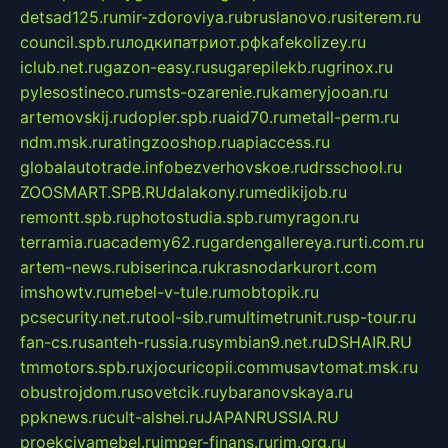
detsad125.ru
mir-zdoroviya.ru
bruslanovo.ru
siterem.ru
council.spb.ru
лодкипатриот.рф
kafekolizey.ru
iclub.net.ru
gazon-easy.ru
sugarepilekb.ru
grinox.ru
pylesostineco.ru
msts-ozarenie.ru
kameryjooan.ru
artemovskij.ru
dopler.spb.ru
aid70.ru
metall-perm.ru
ndm.msk.ru
ratingzooshop.ru
apiaccess.ru
globalautotrade.info
bezverhovskoe.ru
drsschool.ru
ZOOSMART.SPB.RU
dalakony.ru
medikijob.ru
remontt.spb.ru
photostudia.spb.ru
myragon.ru
terramia.ru
academy62.ru
gardengallereya.ru
rti.com.ru
artem-news.ru
biserinca.ru
krasnodarkurort.com
imshowtv.ru
mebel-v-tule.ru
mobtopik.ru
pcsecurity.net.ru
tool-sib.ru
multimetrunit.ru
sp-tour.ru
fan-cs.ru
santeh-russia.ru
symbian9.net.ru
DSHAIR.RU
tmmotors.spb.ru
xjocuricopii.com
musavtomat.msk.ru
obustrojdom.ru
sovetcik.ru
ybaranovskaya.ru
ppknews.ru
cult-alshei.ru
JAPANRUSSIA.RU
proekciyamebel.ru
imper-finans.ru
rim.org.ru