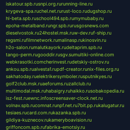
iskatour.spb.ru
snpi.org.ru
running-line.ru
krygeva-spa.ru
chel.net.ru
rust-loco.ru
dugshop.ru
hl-beta.spb.ru
school494.spb.ru
mymubaby.ru
epoha-metalband.ru
ngr.spb.ru
rusgosnews.com
dieselvostok.ru
24hostel.msk.ru
w-dev.ru
f-ship.ru
regsmi.ru
filmnetwork.ru
malinasp.ru
kinosvin.ru
h2o-salon.ru
malutkayork.ru
deltaprim.spb.ru
tango-perm.ru
gooddir.ru
sgv.su
multiki-online.com
webkrasotki.com
cherinvest.ru
detskiy-ostrov.ru
ankou.spb.ru
alvesta1.ru
pdf-creator.ru
nix-files.org.ru
sakhatoday.ru
elektrikersymboler.ru
sputnikyes.ru
golf2club.msk.ru
aeforums.ru
zallclub.ru
multimodal.msk.ru
habaigry.ru
haikko.ru
sobakopedia.ru
isz-fest.ru
ewnc.info
screensaver-clock.net.ru
volnav.spb.ru
comnat.ru
npf.net.ru
7bit.pp.ru
kalugatur.ru
tesiaes.ru
card.com.ru
kazanka.spb.ru
gildiya-kuznecov.ru
kameryboavision.ru
griffoncom.spb.ru
fabrika-emotsiy.ru