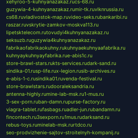
xehyroo-5-kuhnyanazakaz.ru
cs-68.ru
guzywia-4-kuhnyanazakaz.ru
mir-tk.ru
vlknrussia.ru
cs68.ru
vladivostok-map.ru
video-seks.ru
bankaribi.ru
raszar.ru
vskrytie-zamkov-moskva113.ru
lipetsktelecom.ru
tovudyi4kuhnyanazakaz.ru
seksuzb.ru
guzywia4kuhnyanazakaz.ru
fabrikaofabrikaokuhny.ru
kuhnyaekuhnyaafabrika.ru
kuhnyaykuhnyayfabrika.ru
e-abis1c.ru
store-brawl-stars.ru
kts-services.ru
dark-sand.ru
sindika-01.ru
sp-life.ru
x-legion.ru
sib-archives.ru
e-abis-1-c.ru
sindika01.ru
venda-festival.ru
store-brawlstars.ru
dooraleksandria.ru
antenna-highly.ru
mine-lab-msk.ru
1-mus.ru
3-sex-porn.ru
ban-damn.ru
purse-factory.ru
viagra-tablet.ru
fasbags.ru
adler-jun.ru
bandamn.ru
fincontech.ru
3sexporn.ru
1mus.ru
darksand.ru
rebus-toys.ru
minelab-msk.ru
rtdco.ru
seo-prodvizhenie-sajtov-stroitelnyh-kompanij.ru