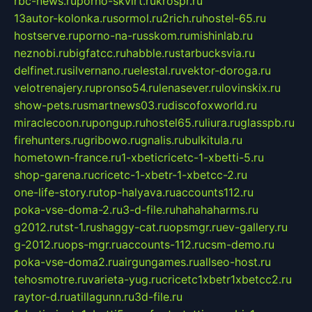
rbc-news.ru
porno-skvirt.ru
krospr.ru
13autor-kolonka.ru
sormol.ru
2rich.ru
hostel-65.ru
hostserve.ru
porno-na-russkom.ru
mishinlab.ru
neznobi.ru
bigfatcc.ru
habble.ru
starbucksvia.ru
delfinet.ru
silvernano.ru
elestal.ru
vektor-doroga.ru
velotrenajery.ru
pronso54.ru
lenasever.ru
lovinskix.ru
show-pets.ru
smartnews03.ru
discofoxworld.ru
miraclecoon.ru
pongup.ru
hostel65.ru
liura.ru
glasspb.ru
firehunters.ru
gribowo.ru
gnalis.ru
bulkitula.ru
hometown-france.ru
1-xbeticricetc-1-xbetti-5.ru
shop-garena.ru
cricetc-1-xbetr-1-xbetcc-2.ru
one-life-story.ru
top-halyava.ru
accounts112.ru
poka-vse-doma-2.ru
3-d-file.ru
hahahaharms.ru
g2012.ru
tst-1.ru
shaggy-cat.ru
opsmgr.ru
ev-gallery.ru
g-2012.ru
ops-mgr.ru
accounts-112.ru
csm-demo.ru
poka-vse-doma2.ru
airgungames.ru
allseo-host.ru
tehosmotre.ru
varieta-yug.ru
cricetc1xbetr1xbetcc2.ru
raytor-d.ru
atillagunn.ru
3d-file.ru