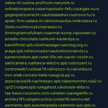
zebra-tlt.ru
okna-proficom.ru
erynok.ru
onlinekinospace.ru
startupstudio-fefu.ru
zarges-ru.ru
gegenjustizunrecht.ru
autobalashov.ru
utrovortu.ru
spiski-firm.ru
elara-m.ru
kinomusorka.ru
mkcslava.ru
2bets.ru
vintovoykompressor.ru
birminghamvsfulham.ru
sarmat-komp.ru
pioneeri.ru
amadis-chocolate.ru
shkurki-karakulya.ru
kanotiforet.spb.ru
tutmassage.ru
ecolog.org.ru
praga.spb.ru
falcorussia.ru
autodoctorservis.ru
kamertondom.spb.ru
net-life.net.ru
avto-vozim.ru
sakhcamera.ru
alliance-electro.spb.ru
stroyavt.ru
controlweb1.ru
tdsak74.ru
kinzozo-ru.ru
kvotka.ru
iron-snab.ru
costa-bella.ru
eugrus.pp.ru
associaciya39.ru
primexpo.spb.ru
bezmorchin.ru
ia2.ru
cpt21.ru
ispecspb.ru
regahost.ru
kolosok-elita.ru
tae-kwon.ru
consrio.com.ru
insiam.ru
avegainfo.ru
archery161.ru
bigencyclica.ru
vlast16.ru
korru.net
sarmiento.spb.su
extelopedia.ru
lammin-suo.spb.ru