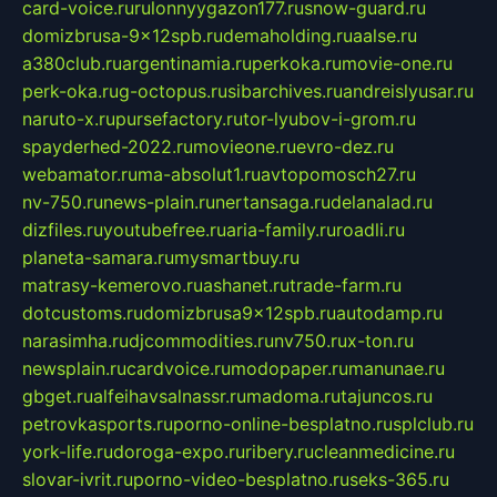
card-voice.ru
rulonnyygazon177.ru
snow-guard.ru
domizbrusa-9x12spb.ru
demaholding.ru
aalse.ru
a380club.ru
argentinamia.ru
perkoka.ru
movie-one.ru
perk-oka.ru
g-octopus.ru
sibarchives.ru
andreislyusar.ru
naruto-x.ru
pursefactory.ru
tor-lyubov-i-grom.ru
spayderhed-2022.ru
movieone.ru
evro-dez.ru
webamator.ru
ma-absolut1.ru
avtopomosch27.ru
nv-750.ru
news-plain.ru
nertansaga.ru
delanalad.ru
dizfiles.ru
youtubefree.ru
aria-family.ru
roadli.ru
planeta-samara.ru
mysmartbuy.ru
matrasy-kemerovo.ru
ashanet.ru
trade-farm.ru
dotcustoms.ru
domizbrusa9x12spb.ru
autodamp.ru
narasimha.ru
djcommodities.ru
nv750.ru
x-ton.ru
newsplain.ru
cardvoice.ru
modopaper.ru
manunae.ru
gbget.ru
alfeihavsalnassr.ru
madoma.ru
tajuncos.ru
petrovkasports.ru
porno-online-besplatno.ru
splclub.ru
york-life.ru
doroga-expo.ru
ribery.ru
cleanmedicine.ru
slovar-ivrit.ru
porno-video-besplatno.ru
seks-365.ru