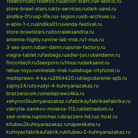
1xbeticricetc1xbetti5.ru
uafoot-statti.ru
e-abis1c.ru
store-brawl-stars.ru
kts-services.ru
dark-sand.ru
sindika-01.ru
sp-life.ru
x-legion.ru
sib-archives.ru
e-abis-1-c.ru
sindika01.ru
venda-festival.ru
store-brawlstars.ru
dooraleksandria.ru
antenna-highly.ru
mine-lab-msk.ru
1-mus.ru
3-sex-porn.ru
ban-damn.ru
purse-factory.ru
viagra-tablet.ru
fasbags.ru
adler-jun.ru
bandamn.ru
fincontech.ru
3sexporn.ru
1mus.ru
darksand.ru
rebus-toys.ru
minelab-msk.ru
alabuga-cityhotel.ru
medsprawo-4-ka.ru
2864420.ru
blagodarenie-spb.ru
zajmy24.ru
tovudyi-4-kuhnyanazakaz.ru
brazzerscom.ru
medsprawo4ka.ru
xehyroo5kuhnyanazakaz.ru
fabrikayfabrikaefabrika.ru
vskrytie-zamkov-moskva-113.ru
biletnadom.ru
zed-online.ru
pimchax.ru
brazzers-hd.ru
z-host.ru
kitubeu2kuhnyanazakaz.ru
naperekate.ru
kuhnyaofabrikaufabrik.ru
kitubeu-2-kuhnyanazakaz.ru