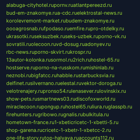
alabuga-cityhotel.ru
pornv.ru
atlantpereezd.ru
bud-em-znakomye.ru
a-cdc.ru
elektrostal-news.ru
korolevremont-market.ru
budem-znakomye.ru
oooagrosnab.ru
fpodaso.ru
emfire.ru
pro-otdelky.ru
ukrasotki.ru
seksuzbek.ru
seks-uzbek.ru
porno-vk.ru
sovratili.ru
olecoon.ru
vd-dosug.ru
adonyev.ru
rbc-news.ru
porno-skvirt.ru
krospr.ru
13autor-kolonka.ru
sormol.ru
2rich.ru
hostel-65.ru
hostserve.ru
porno-na-russkom.ru
mishinlab.ru
neznobi.ru
bigfatcc.ru
habble.ru
starbucksvia.ru
delfinet.ru
silvernano.ru
elestal.ru
vektor-doroga.ru
velotrenajery.ru
pronso54.ru
lenasever.ru
lovinskix.ru
show-pets.ru
smartnews03.ru
discofoxworld.ru
miraclecoon.ru
pongup.ru
hostel65.ru
liura.ru
glasspb.ru
firehunters.ru
gribowo.ru
gnalis.ru
bulkitula.ru
hometown-france.ru
1-xbeticricetc-1-xbetti-5.ru
shop-garena.ru
cricetc-1-xbetr-1-xbetcc-2.ru
one-life-story.ru
top-halyava.ru
accounts112.ru