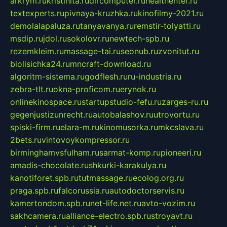
arkrym.ru
kristinita.ru
dircomputer.ru
healthenter.ru
textexperts.ru
pivnaya-kruzhka.ru
kinofilmy-2021.ru
demolalapaluza.ru
tanyavanya.ru
remstir-tolyatti.ru
msdip.ru
jdol.ru
sokolovr.ru
newtech-spb.ru
rezemkleim.ru
massage-tai.ru
seonub.ru
zvonitut.ru
biolisichka24.ru
mncraft-download.ru
algoritm-sistema.ru
godflesh.ru
ru-industria.ru
zebra-tlt.ru
okna-proficom.ru
erynok.ru
onlinekinospace.ru
startupstudio-fefu.ru
zarges-ru.ru
gegenjustizunrecht.ru
autobalashov.ru
utrovortu.ru
spiski-firm.ru
elara-m.ru
kinomusorka.ru
mkcslava.ru
2bets.ru
vintovoykompressor.ru
birminghamvsfulham.ru
sarmat-komp.ru
pioneeri.ru
amadis-chocolate.ru
shkurki-karakulya.ru
kanotiforet.spb.ru
tutmassage.ru
ecolog.org.ru
praga.spb.ru
falcorussia.ru
autodoctorservis.ru
kamertondom.spb.ru
net-life.net.ru
avto-vozim.ru
sakhcamera.ru
alliance-electro.spb.ru
stroyavt.ru