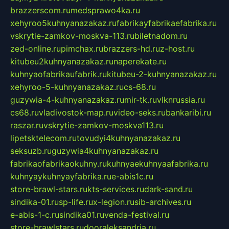
brazzerscom.ru
medsprawo4ka.ru
xehyroo5kuhnyanazakaz.ru
fabrikayfabrikaefabrika.ru
vskrytie-zamkov-moskva-113.ru
biletnadom.ru
zed-online.ru
pimchax.ru
brazzers-hd.ru
z-host.ru
kitubeu2kuhnyanazakaz.ru
naperekate.ru
kuhnyaofabrikaufabrik.ru
kitubeu-2-kuhnyanazakaz.ru
xehyroo-5-kuhnyanazakaz.ru
cs-68.ru
guzywia-4-kuhnyanazakaz.ru
mir-tk.ru
vlknrussia.ru
cs68.ru
vladivostok-map.ru
video-seks.ru
bankaribi.ru
raszar.ru
vskrytie-zamkov-moskva113.ru
lipetsktelecom.ru
tovudyi4kuhnyanazakaz.ru
seksuzb.ru
guzywia4kuhnyanazakaz.ru
fabrikaofabrikaokuhny.ru
kuhnyaekuhnyaafabrika.ru
kuhnyaykuhnyayfabrika.ru
e-abis1c.ru
store-brawl-stars.ru
kts-services.ru
dark-sand.ru
sindika-01.ru
sp-life.ru
x-legion.ru
sib-archives.ru
e-abis-1-c.ru
sindika01.ru
venda-festival.ru
store-brawlstars.ru
dooraleksandria.ru