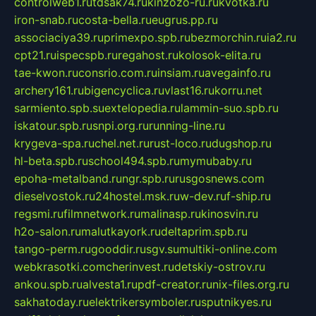
controlweb1.ru
tdsak74.ru
kinzozo-ru.ru
kvotka.ru
iron-snab.ru
costa-bella.ru
eugrus.pp.ru
associaciya39.ru
primexpo.spb.ru
bezmorchin.ru
ia2.ru
cpt21.ru
ispecspb.ru
regahost.ru
kolosok-elita.ru
tae-kwon.ru
consrio.com.ru
insiam.ru
avegainfo.ru
archery161.ru
bigencyclica.ru
vlast16.ru
korru.net
sarmiento.spb.su
extelopedia.ru
lammin-suo.spb.ru
iskatour.spb.ru
snpi.org.ru
running-line.ru
krygeva-spa.ru
chel.net.ru
rust-loco.ru
dugshop.ru
hl-beta.spb.ru
school494.spb.ru
mymubaby.ru
epoha-metalband.ru
ngr.spb.ru
rusgosnews.com
dieselvostok.ru
24hostel.msk.ru
w-dev.ru
f-ship.ru
regsmi.ru
filmnetwork.ru
malinasp.ru
kinosvin.ru
h2o-salon.ru
malutkayork.ru
deltaprim.spb.ru
tango-perm.ru
gooddir.ru
sgv.su
multiki-online.com
webkrasotki.com
cherinvest.ru
detskiy-ostrov.ru
ankou.spb.ru
alvesta1.ru
pdf-creator.ru
nix-files.org.ru
sakhatoday.ru
elektrikersymboler.ru
sputnikyes.ru