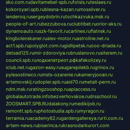
sko.com.ru
davitamebel-spb.ru
fotsis.ru
tesiaes.ru
kokoroyari.spb.ru
blesna-kazan.ru
mossilver.ru
lenderoq.ru
sergeydobrin.ru
tochkazvuka.msk.ru
people-of-art.ru
bezzubova.ru
clubtibet.ru
orior-aks.ru
dynamoauto.ru
szk-favorit.ru
carlines.ru
flatnsk.ru
kingbolenskaner.ru
alex-motor.ru
astroline.net.ru
act1.spb.ru
polyglot.com.ru
gidlipetsk.ru
ooo-driada.ru
detsad125.ru
mir-zdoroviya.ru
bruslanovo.ru
siterem.ru
council.spb.ru
лодкипатриот.рф
kafekolizey.ru
iclub.net.ru
gazon-easy.ru
sugarepilekb.ru
grinox.ru
pylesostineco.ru
msts-ozarenie.ru
kameryjooan.ru
artemovskij.ru
dopler.spb.ru
aid70.ru
metall-perm.ru
ndm.msk.ru
ratingzooshop.ru
apiaccess.ru
globalautotrade.info
bezverhovskoe.ru
drsschool.ru
ZOOSMART.SPB.RU
dalakony.ru
medikijob.ru
remontt.spb.ru
photostudia.spb.ru
myragon.ru
terramia.ru
academy62.ru
gardengallereya.ru
rti.com.ru
artem-news.ru
biserinca.ru
krasnodarkurort.com