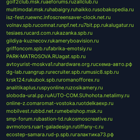
golf2club.msk.ru
aeforums.ru
zallclub.ru
multimodal.msk.ru
habaigry.ru
haikko.ru
sobakopedia.ru
isz-fest.ru
ewnc.info
screensaver-clock.net.ru
volnav.spb.ru
comnat.ru
npf.net.ru
7bit.pp.ru
kalugatur.ru
tesiaes.ru
card.com.ru
kazanka.spb.ru
gildiya-kuznecov.ru
kameryboavision.ru
griffoncom.spb.ru
fabrika-emotsiy.ru
PARK-MATROSOVA.RU
agat.spb.ru
avtoyurist-moskva1.ru
hardware.org.ru
схема-авто.рф
dg-lab.ru
angrup.ru
recruiter.spb.ru
music8.spb.ru
krsk124.ru
kubok.spb.ru
romanofforex.ru
analitikaplus.ru
spyonline.ru
zosikamery.ru
sloboda-ural.pp.ru
AUTO-COM.SU
hohota.net
alimy.ru
online-z.com
aromat-vostoka.ru
otdelkaexp.ru
mobilvest.ru
bbd.net.ru
mebelshop.msk.ru
smp-forum.ru
bastion-td.ru
kosmoscreative.ru
avrmotors.ru
art-galadesign.ru
tiffany-c.ru
ecostep-samara.ru
d-p.spb.ru
галактика73.рф