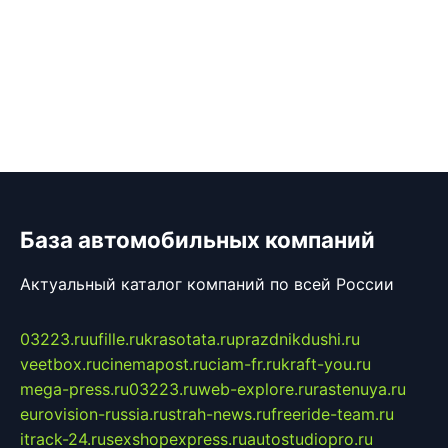
База автомобильных компаний
Актуальный каталог компаний по всей России
03223.ru
ufille.ru
krasotata.ru
prazdnikdushi.ru
veetbox.ru
cinemapost.ru
ciam-fr.ru
kraft-you.ru
mega-press.ru
03223.ru
web-explore.ru
rastenuya.ru
eurovision-russia.ru
strah-news.ru
freeride-team.ru
itrack-24.ru
sexshopexpress.ru
autostudiopro.ru