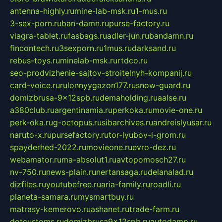
antenna-highly.ru
mine-lab-msk.ru
1-mus.ru
3-sex-porn.ru
ban-damn.ru
purse-factory.ru
viagra-tablet.ru
fasbags.ru
adler-jun.ru
bandamn.ru
fincontech.ru
3sexporn.ru
1mus.ru
darksand.ru
rebus-toys.ru
minelab-msk.ru
rtdco.ru
seo-prodvizhenie-sajtov-stroitelnyh-kompanij.ru
card-voice.ru
rulonnyygazon177.ru
snow-guard.ru
domizbrusa-9x12spb.ru
demaholding.ru
aalse.ru
a380club.ru
argentinamia.ru
perkoka.ru
movie-one.ru
perk-oka.ru
g-octopus.ru
sibarchives.ru
andreislyusar.ru
naruto-x.ru
pursefactory.ru
tor-lyubov-i-grom.ru
spayderhed-2022.ru
movieone.ru
evro-dez.ru
webamator.ru
ma-absolut1.ru
avtopomosch27.ru
nv-750.ru
news-plain.ru
nertansaga.ru
delanalad.ru
dizfiles.ru
youtubefree.ru
aria-family.ru
roadli.ru
planeta-samara.ru
mysmartbuy.ru
matrasy-kemerovo.ru
ashanet.ru
trade-farm.ru
dotcustoms.ru
domizbrusa9x12spb.ru
autodamp.ru