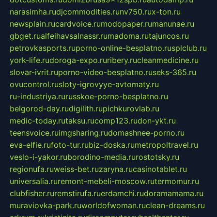
narasimha.ru
djcommodities.ru
nv750.ru
x-ton.ru
newsplain.ru
cardvoice.ru
modopaper.ru
manunae.ru
gbget.ru
alfeihavsalnassr.ru
madoma.ru
tajuncos.ru
petrovkasports.ru
porno-online-besplatno.ru
splclub.ru
york-life.ru
doroga-expo.ru
ribery.ru
cleanmedicine.ru
slovar-ivrit.ru
porno-video-besplatno.ru
seks-365.ru
ovucontrol.ru
sloty-igrovyye-avtomaty.ru
ru-industriya.ru
russkoe-porno-besplatno.ru
belgorod-day.ru
digilith.ru
pichkurovlab.ru
medic-today.ru
taksu.ru
comp123.ru
don-ykt.ru
teensvoice.ru
imgsharing.ru
domashnee-porno.ru
eva-elfie.ru
foto-tur.ru
biz-doska.ru
metropoltravel.ru
veslo-i-yakor.ru
borodino-media.ru
rostotsky.ru
regionufa.ru
weiss-bet.ru
zaryna.ru
casinotablet.ru
universalia.ru
remont-mebeli-moscow.ru
termomur.ru
clubfisher.ru
remstirufa.ru
erdamchi.ru
doramamama.ru
muraviovka-park.ru
worldofwoman.ru
clean-dreams.ru