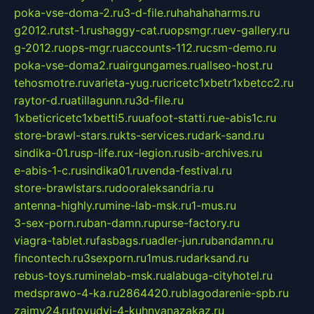
poka-vse-doma-2.ru
3-d-file.ru
hahahaharms.ru
g2012.ru
tst-1.ru
shaggy-cat.ru
opsmgr.ru
ev-gallery.ru
g-2012.ru
ops-mgr.ru
accounts-112.ru
csm-demo.ru
poka-vse-doma2.ru
airgungames.ru
allseo-host.ru
tehosmotre.ru
varieta-yug.ru
cricetc1xbetr1xbetcc2.ru
raytor-d.ru
atillagunn.ru
3d-file.ru
1xbeticricetc1xbetti5.ru
uafoot-statti.ru
e-abis1c.ru
store-brawl-stars.ru
kts-services.ru
dark-sand.ru
sindika-01.ru
sp-life.ru
x-legion.ru
sib-archives.ru
e-abis-1-c.ru
sindika01.ru
venda-festival.ru
store-brawlstars.ru
dooraleksandria.ru
antenna-highly.ru
mine-lab-msk.ru
1-mus.ru
3-sex-porn.ru
ban-damn.ru
purse-factory.ru
viagra-tablet.ru
fasbags.ru
adler-jun.ru
bandamn.ru
fincontech.ru
3sexporn.ru
1mus.ru
darksand.ru
rebus-toys.ru
minelab-msk.ru
alabuga-cityhotel.ru
medsprawo-4-ka.ru
2864420.ru
blagodarenie-spb.ru
zajmy24.ru
tovudyi-4-kuhnyanazakaz.ru