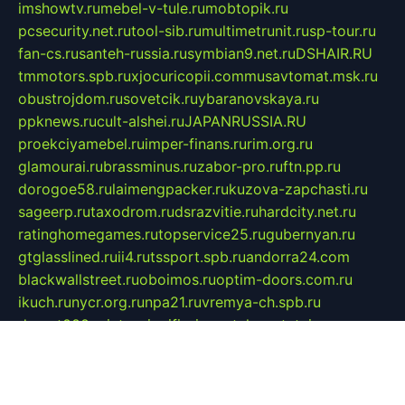
imshowtv.ru
mebel-v-tule.ru
mobtopik.ru
pcsecurity.net.ru
tool-sib.ru
multimetrunit.ru
sp-tour.ru
fan-cs.ru
santeh-russia.ru
symbian9.net.ru
DSHAIR.RU
tmmotors.spb.ru
xjocuricopii.com
musavtomat.msk.ru
obustrojdom.ru
sovetcik.ru
ybaranovskaya.ru
ppknews.ru
cult-alshei.ru
JAPANRUSSIA.RU
proekciyamebel.ru
imper-finans.ru
rim.org.ru
glamourai.ru
brassminus.ru
zabor-pro.ru
ftn.pp.ru
dorogoe58.ru
laimengpacker.ru
kuzova-zapchasti.ru
sageerp.ru
taxodrom.ru
dsrazvitie.ru
hardcity.net.ru
ratinghomegames.ru
topservice25.ru
gubernyan.ru
gtglasslined.ru
ii4.ru
tssport.spb.ru
andorra24.com
blackwallstreet.ru
oboimos.ru
optim-doors.com.ru
ikuch.ru
nycr.org.ru
npa21.ru
vremya-ch.spb.ru
desert000.ru
ivtorgi.ru
ifiori.ru
catalog-statei.ru
dcv.org.ru
spetsmaster174.ru
ipkameryhiseeu.ru
dum26.ru
ruspol.spb.ru
fr-opendp.ru
kam-solnyshko.ru
cheyenne-arapaho.ru
sevzapmetal.spb.ru