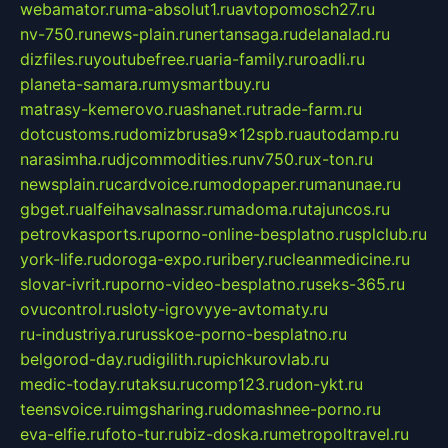
webamator.ru
ma-absolut1.ru
avtopomosch27.ru
nv-750.ru
news-plain.ru
nertansaga.ru
delanalad.ru
dizfiles.ru
youtubefree.ru
aria-family.ru
roadli.ru
planeta-samara.ru
mysmartbuy.ru
matrasy-kemerovo.ru
ashanet.ru
trade-farm.ru
dotcustoms.ru
domizbrusa9x12spb.ru
autodamp.ru
narasimha.ru
djcommodities.ru
nv750.ru
x-ton.ru
newsplain.ru
cardvoice.ru
modopaper.ru
manunae.ru
gbget.ru
alfeihavsalnassr.ru
madoma.ru
tajuncos.ru
petrovkasports.ru
porno-online-besplatno.ru
splclub.ru
york-life.ru
doroga-expo.ru
ribery.ru
cleanmedicine.ru
slovar-ivrit.ru
porno-video-besplatno.ru
seks-365.ru
ovucontrol.ru
sloty-igrovyye-avtomaty.ru
ru-industriya.ru
russkoe-porno-besplatno.ru
belgorod-day.ru
digilith.ru
pichkurovlab.ru
medic-today.ru
taksu.ru
comp123.ru
don-ykt.ru
teensvoice.ru
imgsharing.ru
domashnee-porno.ru
eva-elfie.ru
foto-tur.ru
biz-doska.ru
metropoltravel.ru