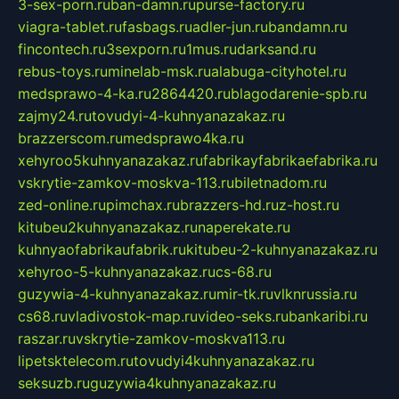
3-sex-porn.ru
ban-damn.ru
purse-factory.ru
viagra-tablet.ru
fasbags.ru
adler-jun.ru
bandamn.ru
fincontech.ru
3sexporn.ru
1mus.ru
darksand.ru
rebus-toys.ru
minelab-msk.ru
alabuga-cityhotel.ru
medsprawo-4-ka.ru
2864420.ru
blagodarenie-spb.ru
zajmy24.ru
tovudyi-4-kuhnyanazakaz.ru
brazzerscom.ru
medsprawo4ka.ru
xehyroo5kuhnyanazakaz.ru
fabrikayfabrikaefabrika.ru
vskrytie-zamkov-moskva-113.ru
biletnadom.ru
zed-online.ru
pimchax.ru
brazzers-hd.ru
z-host.ru
kitubeu2kuhnyanazakaz.ru
naperekate.ru
kuhnyaofabrikaufabrik.ru
kitubeu-2-kuhnyanazakaz.ru
xehyroo-5-kuhnyanazakaz.ru
cs-68.ru
guzywia-4-kuhnyanazakaz.ru
mir-tk.ru
vlknrussia.ru
cs68.ru
vladivostok-map.ru
video-seks.ru
bankaribi.ru
raszar.ru
vskrytie-zamkov-moskva113.ru
lipetsktelecom.ru
tovudyi4kuhnyanazakaz.ru
seksuzb.ru
guzywia4kuhnyanazakaz.ru