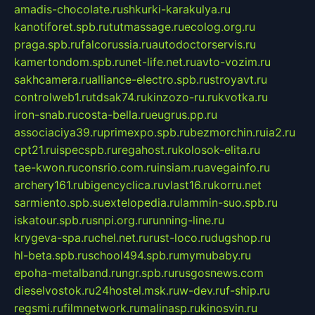
amadis-chocolate.ru
shkurki-karakulya.ru
kanotiforet.spb.ru
tutmassage.ru
ecolog.org.ru
praga.spb.ru
falcorussia.ru
autodoctorservis.ru
kamertondom.spb.ru
net-life.net.ru
avto-vozim.ru
sakhcamera.ru
alliance-electro.spb.ru
stroyavt.ru
controlweb1.ru
tdsak74.ru
kinzozo-ru.ru
kvotka.ru
iron-snab.ru
costa-bella.ru
eugrus.pp.ru
associaciya39.ru
primexpo.spb.ru
bezmorchin.ru
ia2.ru
cpt21.ru
ispecspb.ru
regahost.ru
kolosok-elita.ru
tae-kwon.ru
consrio.com.ru
insiam.ru
avegainfo.ru
archery161.ru
bigencyclica.ru
vlast16.ru
korru.net
sarmiento.spb.su
extelopedia.ru
lammin-suo.spb.ru
iskatour.spb.ru
snpi.org.ru
running-line.ru
krygeva-spa.ru
chel.net.ru
rust-loco.ru
dugshop.ru
hl-beta.spb.ru
school494.spb.ru
mymubaby.ru
epoha-metalband.ru
ngr.spb.ru
rusgosnews.com
dieselvostok.ru
24hostel.msk.ru
w-dev.ru
f-ship.ru
regsmi.ru
filmnetwork.ru
malinasp.ru
kinosvin.ru