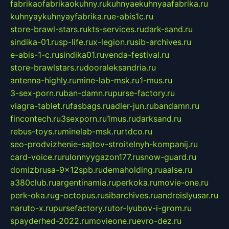
fabrikaofabrikaokuhny.ru
kuhnyaekuhnyaafabrika.ru
kuhnyaykuhnyayfabrika.ru
e-abis1c.ru
store-brawl-stars.ru
kts-services.ru
dark-sand.ru
sindika-01.ru
sp-life.ru
x-legion.ru
sib-archives.ru
e-abis-1-c.ru
sindika01.ru
venda-festival.ru
store-brawlstars.ru
dooraleksandria.ru
antenna-highly.ru
mine-lab-msk.ru
1-mus.ru
3-sex-porn.ru
ban-damn.ru
purse-factory.ru
viagra-tablet.ru
fasbags.ru
adler-jun.ru
bandamn.ru
fincontech.ru
3sexporn.ru
1mus.ru
darksand.ru
rebus-toys.ru
minelab-msk.ru
rtdco.ru
seo-prodvizhenie-sajtov-stroitelnyh-kompanij.ru
card-voice.ru
rulonnyygazon177.ru
snow-guard.ru
domizbrusa-9x12spb.ru
demaholding.ru
aalse.ru
a380club.ru
argentinamia.ru
perkoka.ru
movie-one.ru
perk-oka.ru
g-octopus.ru
sibarchives.ru
andreislyusar.ru
naruto-x.ru
pursefactory.ru
tor-lyubov-i-grom.ru
spayderhed-2022.ru
movieone.ru
evro-dez.ru