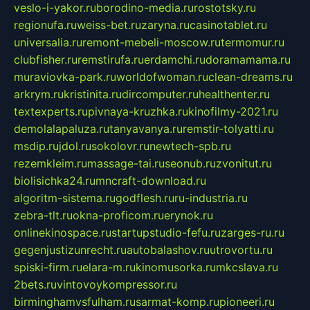
veslo-i-yakor.ru
borodino-media.ru
rostotsky.ru
regionufa.ru
weiss-bet.ru
zaryna.ru
casinotablet.ru
universalia.ru
remont-mebeli-moscow.ru
termomur.ru
clubfisher.ru
remstirufa.ru
erdamchi.ru
doramamama.ru
muraviovka-park.ru
worldofwoman.ru
clean-dreams.ru
arkrym.ru
kristinita.ru
dircomputer.ru
healthenter.ru
textexperts.ru
pivnaya-kruzhka.ru
kinofilmy-2021.ru
demolalapaluza.ru
tanyavanya.ru
remstir-tolyatti.ru
msdip.ru
jdol.ru
sokolovr.ru
newtech-spb.ru
rezemkleim.ru
massage-tai.ru
seonub.ru
zvonitut.ru
biolisichka24.ru
mncraft-download.ru
algoritm-sistema.ru
godflesh.ru
ru-industria.ru
zebra-tlt.ru
okna-proficom.ru
erynok.ru
onlinekinospace.ru
startupstudio-fefu.ru
zarges-ru.ru
gegenjustizunrecht.ru
autobalashov.ru
utrovortu.ru
spiski-firm.ru
elara-m.ru
kinomusorka.ru
mkcslava.ru
2bets.ru
vintovoykompressor.ru
birminghamvsfulham.ru
sarmat-komp.ru
pioneeri.ru