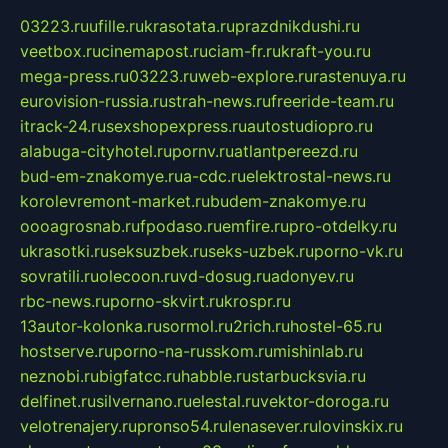
03223.ru
ufille.ru
krasotata.ru
prazdnikdushi.ru
veetbox.ru
cinemapost.ru
ciam-fr.ru
kraft-you.ru
mega-press.ru
03223.ru
web-explore.ru
rastenuya.ru
eurovision-russia.ru
strah-news.ru
freeride-team.ru
itrack-24.ru
sexshopexpress.ru
autostudiopro.ru
alabuga-cityhotel.ru
pornv.ru
atlantpereezd.ru
bud-em-znakomye.ru
a-cdc.ru
elektrostal-news.ru
korolevremont-market.ru
budem-znakomye.ru
oooagrosnab.ru
fpodaso.ru
emfire.ru
pro-otdelky.ru
ukrasotki.ru
seksuzbek.ru
seks-uzbek.ru
porno-vk.ru
sovratili.ru
olecoon.ru
vd-dosug.ru
adonyev.ru
rbc-news.ru
porno-skvirt.ru
krospr.ru
13autor-kolonka.ru
sormol.ru
2rich.ru
hostel-65.ru
hostserve.ru
porno-na-russkom.ru
mishinlab.ru
neznobi.ru
bigfatcc.ru
habble.ru
starbucksvia.ru
delfinet.ru
silvernano.ru
elestal.ru
vektor-doroga.ru
velotrenajery.ru
pronso54.ru
lenasever.ru
lovinskix.ru