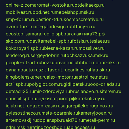
online-z.com
aromat-vostoka.ru
otdelkaexp.ru
mobilvest.ru
bbd.net.ru
mebelshop.msk.ru
smp-forum.ru
bastion-td.ru
kosmoscreative.ru
avrmotors.ru
art-galadesign.ru
tiffany-c.ru
ecostep-samara.ru
d-p.spb.ru
галактика73.рф
sko.com.ru
davitamebel-spb.ru
fotsis.ru
tesiaes.ru
kokoroyari.spb.ru
blesna-kazan.ru
mossilver.ru
lenderoq.ru
sergeydobrin.ru
tochkazvuka.msk.ru
people-of-art.ru
bezzubova.ru
clubtibet.ru
orior-aks.ru
dynamoauto.ru
szk-favorit.ru
carlines.ru
flatnsk.ru
kingbolenskaner.ru
alex-motor.ru
astroline.net.ru
act1.spb.ru
polyglot.com.ru
gidlipetsk.ru
ooo-driada.ru
detsad125.ru
mir-zdoroviya.ru
bruslanovo.ru
siterem.ru
council.spb.ru
лодкипатриот.рф
kafekolizey.ru
iclub.net.ru
gazon-easy.ru
sugarepilekb.ru
grinox.ru
pylesostineco.ru
msts-ozarenie.ru
kameryjooan.ru
artemovskij.ru
dopler.spb.ru
aid70.ru
metall-perm.ru
ndm.msk.ru
ratingzooshop.ru
apiaccess.ru