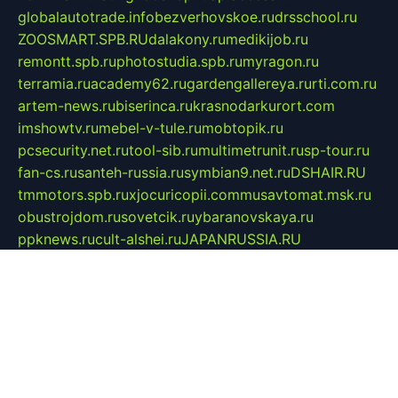
globalautotrade.info
bezverhovskoe.ru
drsschool.ru
ZOOSMART.SPB.RU
dalakony.ru
medikijob.ru
remontt.spb.ru
photostudia.spb.ru
myragon.ru
terramia.ru
academy62.ru
gardengallereya.ru
rti.com.ru
artem-news.ru
biserinca.ru
krasnodarkurort.com
imshowtv.ru
mebel-v-tule.ru
mobtopik.ru
pcsecurity.net.ru
tool-sib.ru
multimetrunit.ru
sp-tour.ru
fan-cs.ru
santeh-russia.ru
symbian9.net.ru
DSHAIR.RU
tmmotors.spb.ru
xjocuricopii.com
musavtomat.msk.ru
obustrojdom.ru
sovetcik.ru
ybaranovskaya.ru
ppknews.ru
cult-alshei.ru
JAPANRUSSIA.RU
proekciyamebel.ru
imper-finans.ru
rim.org.ru
glamourai.ru
brassminus.ru
zabor-pro.ru
ftn.pp.ru
dorogoe58.ru
laimengpacker.ru
kuzova-zapchasti.ru
sageerp.ru
taxodrom.ru
dsrazvitie.ru
hardcity.net.ru
ratinghomegames.ru
topservice25.ru
gubernyan.ru
gtglasslined.ru
ii4.ru
tssport.spb.ru
andorra24.com
blackwallstreet.ru
oboimos.ru
optim-doors.com.ru