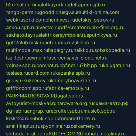
h2o-salon.ru
malutkayork.ru
deltaprim.spb.ru
tango-perm.ru
gooddir.ru
sgv.su
multiki-online.com
webkrasotki.com
cherinvest.ru
detskiy-ostrov.ru
ankou.spb.ru
alvesta1.ru
pdf-creator.ru
nix-files.org.ru
sakhatoday.ru
elektrikersymboler.ru
sputnikyes.ru
golf2club.msk.ru
aeforums.ru
zallclub.ru
multimodal.msk.ru
habaigry.ru
haikko.ru
sobakopedia.ru
isz-fest.ru
ewnc.info
screensaver-clock.net.ru
volnav.spb.ru
comnat.ru
npf.net.ru
7bit.pp.ru
kalugatur.ru
tesiaes.ru
card.com.ru
kazanka.spb.ru
gildiya-kuznecov.ru
kameryboavision.ru
griffoncom.spb.ru
fabrika-emotsiy.ru
PARK-MATROSOVA.RU
agat.spb.ru
avtoyurist-moskva1.ru
hardware.org.ru
схема-авто.рф
dg-lab.ru
angrup.ru
recruiter.spb.ru
music8.spb.ru
krsk124.ru
kubok.spb.ru
romanofforex.ru
analitikaplus.ru
spyonline.ru
zosikamery.ru
sloboda-ural.pp.ru
AUTO-COM.SU
hohota.net
alimy.ru