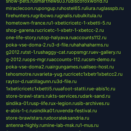
show-pets.ru
smartnews03.ru
discofoxworld.ru
miraclecoon.ru
pongup.ru
hostel65.ru
liura.ru
glasspb.ru
firehunters.ru
gribowo.ru
gnalis.ru
bulkitula.ru
hometown-france.ru
1-xbeticricetc-1-xbetti-5.ru
shop-garena.ru
cricetc-1-xbetr-1-xbetcc-2.ru
one-life-story.ru
top-halyava.ru
accounts112.ru
poka-vse-doma-2.ru
3-d-file.ru
hahahaharms.ru
g2012.ru
tst-1.ru
shaggy-cat.ru
opsmgr.ru
ev-gallery.ru
g-2012.ru
ops-mgr.ru
accounts-112.ru
csm-demo.ru
poka-vse-doma2.ru
airgungames.ru
allseo-host.ru
tehosmotre.ru
varieta-yug.ru
cricetc1xbetr1xbetcc2.ru
raytor-d.ru
atillagunn.ru
3d-file.ru
1xbeticricetc1xbetti5.ru
uafoot-statti.ru
e-abis1c.ru
store-brawl-stars.ru
kts-services.ru
dark-sand.ru
sindika-01.ru
sp-life.ru
x-legion.ru
sib-archives.ru
e-abis-1-c.ru
sindika01.ru
venda-festival.ru
store-brawlstars.ru
dooraleksandria.ru
antenna-highly.ru
mine-lab-msk.ru
1-mus.ru