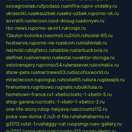
oooagrosnab.ru
fpodaso.ru
emfire.ru
pro-otdelky.ru
ukrasotki.ru
seksuzbek.ru
seks-uzbek.ru
porno-vk.ru
sovratili.ru
olecoon.ru
vd-dosug.ru
adonyev.ru
rbc-news.ru
porno-skvirt.ru
krospr.ru
13autor-kolonka.ru
sormol.ru
2rich.ru
hostel-65.ru
hostserve.ru
porno-na-russkom.ru
mishinlab.ru
neznobi.ru
bigfatcc.ru
habble.ru
starbucksvia.ru
delfinet.ru
silvernano.ru
elestal.ru
vektor-doroga.ru
velotrenajery.ru
pronso54.ru
lenasever.ru
lovinskix.ru
show-pets.ru
smartnews03.ru
discofoxworld.ru
miraclecoon.ru
pongup.ru
hostel65.ru
liura.ru
glasspb.ru
firehunters.ru
gribowo.ru
gnalis.ru
bulkitula.ru
hometown-france.ru
1-xbeticricetc-1-xbetti-5.ru
shop-garena.ru
cricetc-1-xbetr-1-xbetcc-2.ru
one-life-story.ru
top-halyava.ru
accounts112.ru
poka-vse-doma-2.ru
3-d-file.ru
hahahaharms.ru
g2012.ru
tst-1.ru
shaggy-cat.ru
opsmgr.ru
ev-gallery.ru
g-2012.ru
ops-mgr.ru
accounts-112.ru
csm-demo.ru