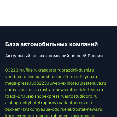
База автомобильных компаний
Актуальный каталог компаний по всей России
03223.ru
ufille.ru
krasotata.ru
prazdnikdushi.ru
veetbox.ru
cinemapost.ru
ciam-fr.ru
kraft-you.ru
mega-press.ru
03223.ru
web-explore.ru
rastenuya.ru
eurovision-russia.ru
strah-news.ru
freeride-team.ru
itrack-24.ru
sexshopexpress.ru
autostudiopro.ru
alabuga-cityhotel.ru
pornv.ru
atlantpereezd.ru
bud-em-znakomye.ru
a-cdc.ru
elektrostal-news.ru
korolevremont-market.ru
budem-znakomye.ru