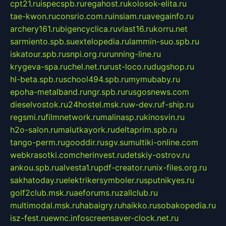
cpt21.ru
ispecspb.ru
regahost.ru
kolosok-elita.ru
tae-kwon.ru
consrio.com.ru
insiam.ru
avegainfo.ru
archery161.ru
bigencyclica.ru
vlast16.ru
korru.net
sarmiento.spb.su
extelopedia.ru
lammin-suo.spb.ru
iskatour.spb.ru
snpi.org.ru
running-line.ru
krygeva-spa.ru
chel.net.ru
rust-loco.ru
dugshop.ru
hl-beta.spb.ru
school494.spb.ru
mymubaby.ru
epoha-metalband.ru
ngr.spb.ru
rusgosnews.com
dieselvostok.ru
24hostel.msk.ru
w-dev.ru
f-ship.ru
regsmi.ru
filmnetwork.ru
malinasp.ru
kinosvin.ru
h2o-salon.ru
malutkayork.ru
deltaprim.spb.ru
tango-perm.ru
gooddir.ru
sgv.su
multiki-online.com
webkrasotki.com
cherinvest.ru
detskiy-ostrov.ru
ankou.spb.ru
alvesta1.ru
pdf-creator.ru
nix-files.org.ru
sakhatoday.ru
elektrikersymboler.ru
sputnikyes.ru
golf2club.msk.ru
aeforums.ru
zallclub.ru
multimodal.msk.ru
habaigry.ru
haikko.ru
sobakopedia.ru
isz-fest.ru
ewnc.info
screensaver-clock.net.ru