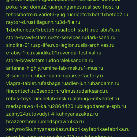
poka-vse-doma2.ru
airgungames.ru
allseo-host.ru
tehosmotre.ru
varieta-yug.ru
cricetc1xbetr1xbetcc2.ru
raytor-d.ru
atillagunn.ru
3d-file.ru
1xbeticricetc1xbetti5.ru
uafoot-statti.ru
e-abis1c.ru
store-brawl-stars.ru
kts-services.ru
dark-sand.ru
sindika-01.ru
sp-life.ru
x-legion.ru
sib-archives.ru
e-abis-1-c.ru
sindika01.ru
venda-festival.ru
store-brawlstars.ru
dooraleksandria.ru
antenna-highly.ru
mine-lab-msk.ru
1-mus.ru
3-sex-porn.ru
ban-damn.ru
purse-factory.ru
viagra-tablet.ru
fasbags.ru
adler-jun.ru
bandamn.ru
fincontech.ru
3sexporn.ru
1mus.ru
darksand.ru
rebus-toys.ru
minelab-msk.ru
alabuga-cityhotel.ru
medsprawo-4-ka.ru
2864420.ru
blagodarenie-spb.ru
zajmy24.ru
tovudyi-4-kuhnyanazakaz.ru
brazzerscom.ru
medsprawo4ka.ru
xehyroo5kuhnyanazakaz.ru
fabrikayfabrikaefabrika.ru
vskrytie-zamkov-moskva-113.ru
biletnadom.ru