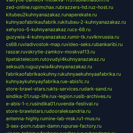
zed-online.ru
pimchax.ru
brazzers-hd.ru
z-host.ru
kitubeu2kuhnyanazakaz.ru
naperekate.ru
kuhnyaofabrikaufabrik.ru
kitubeu-2-kuhnyanazakaz.ru
xehyroo-5-kuhnyanazakaz.ru
cs-68.ru
guzywia-4-kuhnyanazakaz.ru
mir-tk.ru
vlknrussia.ru
cs68.ru
vladivostok-map.ru
video-seks.ru
bankaribi.ru
raszar.ru
vskrytie-zamkov-moskva113.ru
lipetsktelecom.ru
tovudyi4kuhnyanazakaz.ru
seksuzb.ru
guzywia4kuhnyanazakaz.ru
fabrikaofabrikaokuhny.ru
kuhnyaekuhnyaafabrika.ru
kuhnyaykuhnyayfabrika.ru
e-abis1c.ru
store-brawl-stars.ru
kts-services.ru
dark-sand.ru
sindika-01.ru
sp-life.ru
x-legion.ru
sib-archives.ru
e-abis-1-c.ru
sindika01.ru
venda-festival.ru
store-brawlstars.ru
dooraleksandria.ru
antenna-highly.ru
mine-lab-msk.ru
1-mus.ru
3-sex-porn.ru
ban-damn.ru
purse-factory.ru