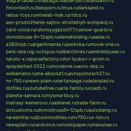
viagra-tablet.ru
fasbags.ru
adler-jun.ru
bandamn.ru
fincontech.ru
3sexporn.ru
1mus.ru
darksand.ru
rebus-toys.ru
minelab-msk.ru
rtdco.ru
seo-prodvizhenie-sajtov-stroitelnyh-kompanij.ru
card-voice.ru
rulonnyygazon177.ru
snow-guard.ru
domizbrusa-9x12spb.ru
demaholding.ru
aalse.ru
a380club.ru
argentinamia.ru
perkoka.ru
movie-one.ru
perk-oka.ru
g-octopus.ru
sibarchives.ru
andreislyusar.ru
naruto-x.ru
pursefactory.ru
tor-lyubov-i-grom.ru
spayderhed-2022.ru
movieone.ru
evro-dez.ru
webamator.ru
ma-absolut1.ru
avtopomosch27.ru
nv-750.ru
news-plain.ru
nertansaga.ru
delanalad.ru
dizfiles.ru
youtubefree.ru
aria-family.ru
roadli.ru
planeta-samara.ru
mysmartbuy.ru
matrasy-kemerovo.ru
ashanet.ru
trade-farm.ru
dotcustoms.ru
domizbrusa9x12spb.ru
autodamp.ru
narasimha.ru
djcommodities.ru
nv750.ru
x-ton.ru
newsplain.ru
cardvoice.ru
modopaper.ru
manunae.ru