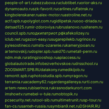
people-of-art.ru
bezzubova.ru
clubtibet.ru
orior-aks.ru
dynamoauto.ru
szk-favorit.ru
carlines.ru
flatnsk.ru
kingbolenskaner.ru
alex-motor.ru
astroline.net.ru
act1.spb.ru
polyglot.com.ru
gidlipetsk.ru
ooo-driada.ru
detsad125.ru
mir-zdoroviya.ru
bruslanovo.ru
siterem.ru
council.spb.ru
лодкипатриот.рф
kafekolizey.ru
iclub.net.ru
gazon-easy.ru
sugarepilekb.ru
grinox.ru
pylesostineco.ru
msts-ozarenie.ru
kameryjooan.ru
artemovskij.ru
dopler.spb.ru
aid70.ru
metall-perm.ru
ndm.msk.ru
ratingzooshop.ru
apiaccess.ru
globalautotrade.info
bezverhovskoe.ru
drsschool.ru
ZOOSMART.SPB.RU
dalakony.ru
medikijob.ru
remontt.spb.ru
photostudia.spb.ru
myragon.ru
terramia.ru
academy62.ru
gardengallereya.ru
rti.com.ru
artem-news.ru
biserinca.ru
krasnodarkurort.com
imshowtv.ru
mebel-v-tule.ru
mobtopik.ru
pcsecurity.net.ru
tool-sib.ru
multimetrunit.ru
sp-tour.ru
fan-cs.ru
santeh-russia.ru
symbian9.net.ru
DSHAIR.RU