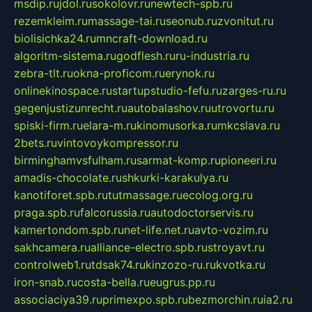
msdip.ru
jdol.ru
sokolovr.ru
newtech-spb.ru
rezemkleim.ru
massage-tai.ru
seonub.ru
zvonitut.ru
biolisichka24.ru
mncraft-download.ru
algoritm-sistema.ru
godflesh.ru
ru-industria.ru
zebra-tlt.ru
okna-proficom.ru
erynok.ru
onlinekinospace.ru
startupstudio-fefu.ru
zarges-ru.ru
gegenjustizunrecht.ru
autobalashov.ru
utrovortu.ru
spiski-firm.ru
elara-m.ru
kinomusorka.ru
mkcslava.ru
2bets.ru
vintovoykompressor.ru
birminghamvsfulham.ru
sarmat-komp.ru
pioneeri.ru
amadis-chocolate.ru
shkurki-karakulya.ru
kanotiforet.spb.ru
tutmassage.ru
ecolog.org.ru
praga.spb.ru
falcorussia.ru
autodoctorservis.ru
kamertondom.spb.ru
net-life.net.ru
avto-vozim.ru
sakhcamera.ru
alliance-electro.spb.ru
stroyavt.ru
controlweb1.ru
tdsak74.ru
kinzozo-ru.ru
kvotka.ru
iron-snab.ru
costa-bella.ru
eugrus.pp.ru
associaciya39.ru
primexpo.spb.ru
bezmorchin.ru
ia2.ru