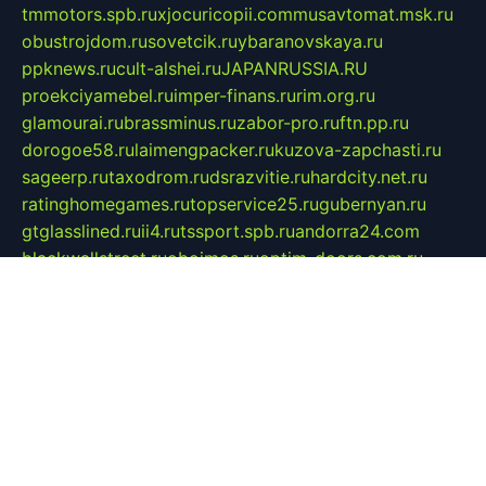
tmmotors.spb.ru
xjocuricopii.com
musavtomat.msk.ru
obustrojdom.ru
sovetcik.ru
ybaranovskaya.ru
ppknews.ru
cult-alshei.ru
JAPANRUSSIA.RU
proekciyamebel.ru
imper-finans.ru
rim.org.ru
glamourai.ru
brassminus.ru
zabor-pro.ru
ftn.pp.ru
dorogoe58.ru
laimengpacker.ru
kuzova-zapchasti.ru
sageerp.ru
taxodrom.ru
dsrazvitie.ru
hardcity.net.ru
ratinghomegames.ru
topservice25.ru
gubernyan.ru
gtglasslined.ru
ii4.ru
tssport.spb.ru
andorra24.com
blackwallstreet.ru
oboimos.ru
optim-doors.com.ru
ikuch.ru
nycr.org.ru
npa21.ru
vremya-ch.spb.ru
desert000.ru
ivtorgi.ru
ifiori.ru
catalog-statei.ru
dcv.org.ru
spetsmaster174.ru
ipkameryhiseeu.ru
dum26.ru
ruspol.spb.ru
fr-opendp.ru
kam-solnyshko.ru
cheyenne-arapaho.ru
sevzapmetal.spb.ru
ted-lapidus.spb.ru
parasite-eliminator.ru
sigma-complete.ru
modernworld.ru
dama-moda.ru
eholot-group.ru
sk-nvkz.ru
DRONGOLD.RU