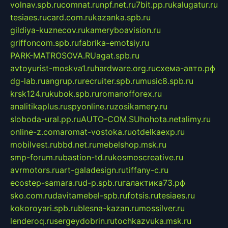
volnav.spb.ru
comnat.ru
npf.net.ru
7bit.pp.ru
kalugatur.ru
tesiaes.ru
card.com.ru
kazanka.spb.ru
gildiya-kuznecov.ru
kameryboavision.ru
griffoncom.spb.ru
fabrika-emotsiy.ru
PARK-MATROSOVA.RU
agat.spb.ru
avtoyurist-moskva1.ru
hardware.org.ru
схема-авто.рф
dg-lab.ru
angrup.ru
recruiter.spb.ru
music8.spb.ru
krsk124.ru
kubok.spb.ru
romanofforex.ru
analitikaplus.ru
spyonline.ru
zosikamery.ru
sloboda-ural.pp.ru
AUTO-COM.SU
hohota.net
alimy.ru
online-z.com
aromat-vostoka.ru
otdelkaexp.ru
mobilvest.ru
bbd.net.ru
mebelshop.msk.ru
smp-forum.ru
bastion-td.ru
kosmoscreative.ru
avrmotors.ru
art-galadesign.ru
tiffany-c.ru
ecostep-samara.ru
d-p.spb.ru
галактика73.рф
sko.com.ru
davitamebel-spb.ru
fotsis.ru
tesiaes.ru
kokoroyari.spb.ru
blesna-kazan.ru
mossilver.ru
lenderoq.ru
sergeydobrin.ru
tochkazvuka.msk.ru