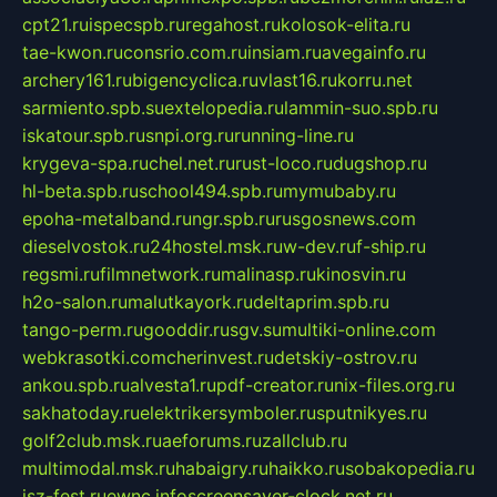
cpt21.ru
ispecspb.ru
regahost.ru
kolosok-elita.ru
tae-kwon.ru
consrio.com.ru
insiam.ru
avegainfo.ru
archery161.ru
bigencyclica.ru
vlast16.ru
korru.net
sarmiento.spb.su
extelopedia.ru
lammin-suo.spb.ru
iskatour.spb.ru
snpi.org.ru
running-line.ru
krygeva-spa.ru
chel.net.ru
rust-loco.ru
dugshop.ru
hl-beta.spb.ru
school494.spb.ru
mymubaby.ru
epoha-metalband.ru
ngr.spb.ru
rusgosnews.com
dieselvostok.ru
24hostel.msk.ru
w-dev.ru
f-ship.ru
regsmi.ru
filmnetwork.ru
malinasp.ru
kinosvin.ru
h2o-salon.ru
malutkayork.ru
deltaprim.spb.ru
tango-perm.ru
gooddir.ru
sgv.su
multiki-online.com
webkrasotki.com
cherinvest.ru
detskiy-ostrov.ru
ankou.spb.ru
alvesta1.ru
pdf-creator.ru
nix-files.org.ru
sakhatoday.ru
elektrikersymboler.ru
sputnikyes.ru
golf2club.msk.ru
aeforums.ru
zallclub.ru
multimodal.msk.ru
habaigry.ru
haikko.ru
sobakopedia.ru
isz-fest.ru
ewnc.info
screensaver-clock.net.ru