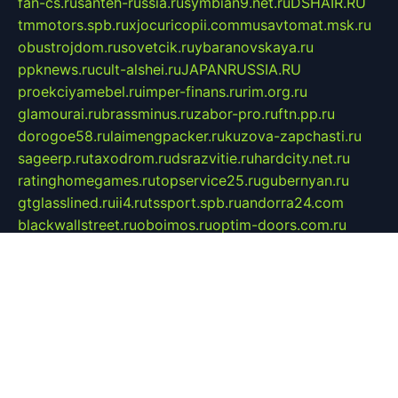
fan-cs.ru
santeh-russia.ru
symbian9.net.ru
DSHAIR.RU
tmmotors.spb.ru
xjocuricopii.com
musavtomat.msk.ru
obustrojdom.ru
sovetcik.ru
ybaranovskaya.ru
ppknews.ru
cult-alshei.ru
JAPANRUSSIA.RU
proekciyamebel.ru
imper-finans.ru
rim.org.ru
glamourai.ru
brassminus.ru
zabor-pro.ru
ftn.pp.ru
dorogoe58.ru
laimengpacker.ru
kuzova-zapchasti.ru
sageerp.ru
taxodrom.ru
dsrazvitie.ru
hardcity.net.ru
ratinghomegames.ru
topservice25.ru
gubernyan.ru
gtglasslined.ru
ii4.ru
tssport.spb.ru
andorra24.com
blackwallstreet.ru
oboimos.ru
optim-doors.com.ru
ikuch.ru
nycr.org.ru
npa21.ru
vremya-ch.spb.ru
desert000.ru
ivtorgi.ru
ifiori.ru
catalog-statei.ru
dcv.org.ru
spetsmaster174.ru
ipkameryhiseeu.ru
dum26.ru
ruspol.spb.ru
fr-opendp.ru
kam-solnyshko.ru
cheyenne-arapaho.ru
sevzapmetal.spb.ru
ted-lapidus.spb.ru
parasite-eliminator.ru
sigma-complete.ru
modernworld.ru
dama-moda.ru