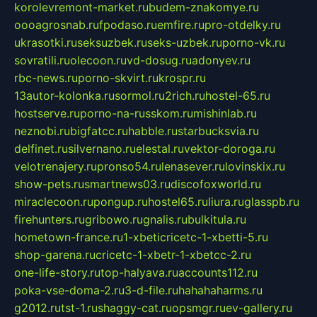
korolevremont-market.ru
budem-znakomye.ru
oooagrosnab.ru
fpodaso.ru
emfire.ru
pro-otdelky.ru
ukrasotki.ru
seksuzbek.ru
seks-uzbek.ru
porno-vk.ru
sovratili.ru
olecoon.ru
vd-dosug.ru
adonyev.ru
rbc-news.ru
porno-skvirt.ru
krospr.ru
13autor-kolonka.ru
sormol.ru
2rich.ru
hostel-65.ru
hostserve.ru
porno-na-russkom.ru
mishinlab.ru
neznobi.ru
bigfatcc.ru
habble.ru
starbucksvia.ru
delfinet.ru
silvernano.ru
elestal.ru
vektor-doroga.ru
velotrenajery.ru
pronso54.ru
lenasever.ru
lovinskix.ru
show-pets.ru
smartnews03.ru
discofoxworld.ru
miraclecoon.ru
pongup.ru
hostel65.ru
liura.ru
glasspb.ru
firehunters.ru
gribowo.ru
gnalis.ru
bulkitula.ru
hometown-france.ru
1-xbeticricetc-1-xbetti-5.ru
shop-garena.ru
cricetc-1-xbetr-1-xbetcc-2.ru
one-life-story.ru
top-halyava.ru
accounts112.ru
poka-vse-doma-2.ru
3-d-file.ru
hahahaharms.ru
g2012.ru
tst-1.ru
shaggy-cat.ru
opsmgr.ru
ev-gallery.ru