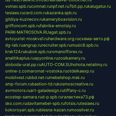
volnav.spb.ru
comnat.ru
npf.net.ru
7bit.pp.ru
kalugatur.ru
tesiaes.ru
card.com.ru
kazanka.spb.ru
gildiya-kuznecov.ru
kameryboavision.ru
griffoncom.spb.ru
fabrika-emotsiy.ru
PARK-MATROSOVA.RU
agat.spb.ru
avtoyurist-moskva1.ru
hardware.org.ru
схема-авто.рф
dg-lab.ru
angrup.ru
recruiter.spb.ru
music8.spb.ru
krsk124.ru
kubok.spb.ru
romanofforex.ru
analitikaplus.ru
spyonline.ru
zosikamery.ru
sloboda-ural.pp.ru
AUTO-COM.SU
hohota.net
alimy.ru
online-z.com
aromat-vostoka.ru
otdelkaexp.ru
mobilvest.ru
bbd.net.ru
mebelshop.msk.ru
smp-forum.ru
bastion-td.ru
kosmoscreative.ru
avrmotors.ru
art-galadesign.ru
tiffany-c.ru
ecostep-samara.ru
d-p.spb.ru
галактика73.рф
sko.com.ru
davitamebel-spb.ru
fotsis.ru
tesiaes.ru
kokoroyari.spb.ru
blesna-kazan.ru
mossilver.ru