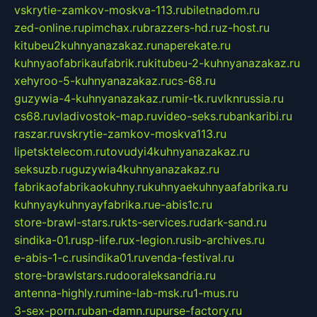
vskrytie-zamkov-moskva-113.ru
biletnadom.ru
zed-online.ru
pimchax.ru
brazzers-hd.ru
z-host.ru
kitubeu2kuhnyanazakaz.ru
naperekate.ru
kuhnyaofabrikaufabrik.ru
kitubeu-2-kuhnyanazakaz.ru
xehyroo-5-kuhnyanazakaz.ru
cs-68.ru
guzywia-4-kuhnyanazakaz.ru
mir-tk.ru
vlknrussia.ru
cs68.ru
vladivostok-map.ru
video-seks.ru
bankaribi.ru
raszar.ru
vskrytie-zamkov-moskva113.ru
lipetsktelecom.ru
tovudyi4kuhnyanazakaz.ru
seksuzb.ru
guzywia4kuhnyanazakaz.ru
fabrikaofabrikaokuhny.ru
kuhnyaekuhnyaafabrika.ru
kuhnyaykuhnyayfabrika.ru
e-abis1c.ru
store-brawl-stars.ru
kts-services.ru
dark-sand.ru
sindika-01.ru
sp-life.ru
x-legion.ru
sib-archives.ru
e-abis-1-c.ru
sindika01.ru
venda-festival.ru
store-brawlstars.ru
dooraleksandria.ru
antenna-highly.ru
mine-lab-msk.ru
1-mus.ru
3-sex-porn.ru
ban-damn.ru
purse-factory.ru