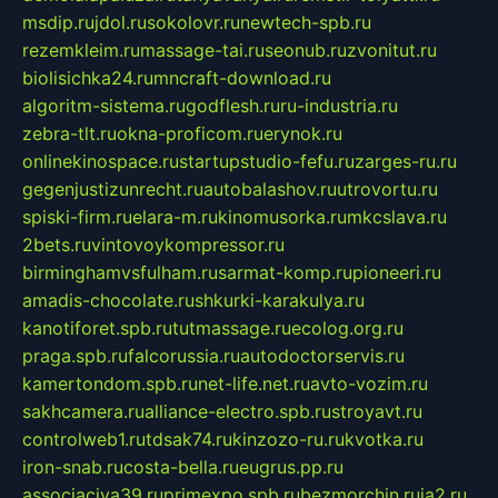
msdip.ru
jdol.ru
sokolovr.ru
newtech-spb.ru
rezemkleim.ru
massage-tai.ru
seonub.ru
zvonitut.ru
biolisichka24.ru
mncraft-download.ru
algoritm-sistema.ru
godflesh.ru
ru-industria.ru
zebra-tlt.ru
okna-proficom.ru
erynok.ru
onlinekinospace.ru
startupstudio-fefu.ru
zarges-ru.ru
gegenjustizunrecht.ru
autobalashov.ru
utrovortu.ru
spiski-firm.ru
elara-m.ru
kinomusorka.ru
mkcslava.ru
2bets.ru
vintovoykompressor.ru
birminghamvsfulham.ru
sarmat-komp.ru
pioneeri.ru
amadis-chocolate.ru
shkurki-karakulya.ru
kanotiforet.spb.ru
tutmassage.ru
ecolog.org.ru
praga.spb.ru
falcorussia.ru
autodoctorservis.ru
kamertondom.spb.ru
net-life.net.ru
avto-vozim.ru
sakhcamera.ru
alliance-electro.spb.ru
stroyavt.ru
controlweb1.ru
tdsak74.ru
kinzozo-ru.ru
kvotka.ru
iron-snab.ru
costa-bella.ru
eugrus.pp.ru
associaciya39.ru
primexpo.spb.ru
bezmorchin.ru
ia2.ru