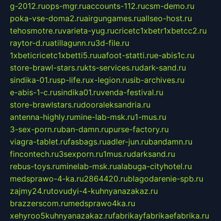
g-2012.ru
ops-mgr.ru
accounts-112.ru
csm-demo.ru
poka-vse-doma2.ru
airgungames.ru
allseo-host.ru
tehosmotre.ru
varieta-yug.ru
cricetc1xbetr1xbetcc2.ru
raytor-d.ru
atillagunn.ru
3d-file.ru
1xbeticricetc1xbetti5.ru
uafoot-statti.ru
e-abis1c.ru
store-brawl-stars.ru
kts-services.ru
dark-sand.ru
sindika-01.ru
sp-life.ru
x-legion.ru
sib-archives.ru
e-abis-1-c.ru
sindika01.ru
venda-festival.ru
store-brawlstars.ru
dooraleksandria.ru
antenna-highly.ru
mine-lab-msk.ru
1-mus.ru
3-sex-porn.ru
ban-damn.ru
purse-factory.ru
viagra-tablet.ru
fasbags.ru
adler-jun.ru
bandamn.ru
fincontech.ru
3sexporn.ru
1mus.ru
darksand.ru
rebus-toys.ru
minelab-msk.ru
alabuga-cityhotel.ru
medsprawo-4-ka.ru
2864420.ru
blagodarenie-spb.ru
zajmy24.ru
tovudyi-4-kuhnyanazakaz.ru
brazzerscom.ru
medsprawo4ka.ru
xehyroo5kuhnyanazakaz.ru
fabrikayfabrikaefabrika.ru