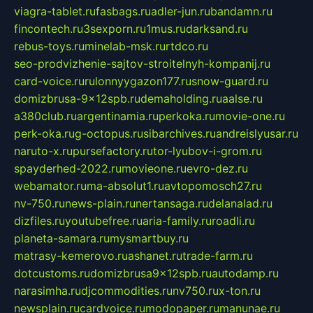
viagra-tablet.ru
fasbags.ru
adler-jun.ru
bandamn.ru
fincontech.ru
3sexporn.ru
1mus.ru
darksand.ru
rebus-toys.ru
minelab-msk.ru
rtdco.ru
seo-prodvizhenie-sajtov-stroitelnyh-kompanij.ru
card-voice.ru
rulonnyygazon177.ru
snow-guard.ru
domizbrusa-9x12spb.ru
demaholding.ru
aalse.ru
a380club.ru
argentinamia.ru
perkoka.ru
movie-one.ru
perk-oka.ru
g-octopus.ru
sibarchives.ru
andreislyusar.ru
naruto-x.ru
pursefactory.ru
tor-lyubov-i-grom.ru
spayderhed-2022.ru
movieone.ru
evro-dez.ru
webamator.ru
ma-absolut1.ru
avtopomosch27.ru
nv-750.ru
news-plain.ru
nertansaga.ru
delanalad.ru
dizfiles.ru
youtubefree.ru
aria-family.ru
roadli.ru
planeta-samara.ru
mysmartbuy.ru
matrasy-kemerovo.ru
ashanet.ru
trade-farm.ru
dotcustoms.ru
domizbrusa9x12spb.ru
autodamp.ru
narasimha.ru
djcommodities.ru
nv750.ru
x-ton.ru
newsplain.ru
cardvoice.ru
modopaper.ru
manunae.ru