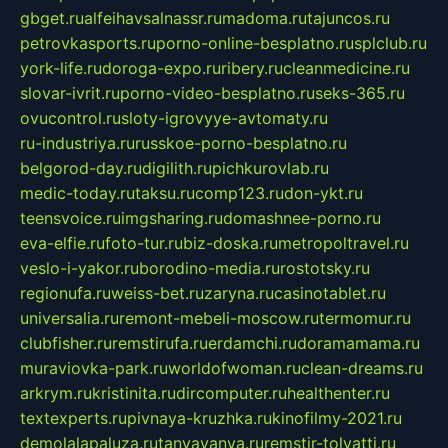
gbget.ru
alfeihavsalnassr.ru
madoma.ru
tajuncos.ru
petrovkasports.ru
porno-online-besplatno.ru
splclub.ru
york-life.ru
doroga-expo.ru
ribery.ru
cleanmedicine.ru
slovar-ivrit.ru
porno-video-besplatno.ru
seks-365.ru
ovucontrol.ru
sloty-igrovyye-avtomaty.ru
ru-industriya.ru
russkoe-porno-besplatno.ru
belgorod-day.ru
digilith.ru
pichkurovlab.ru
medic-today.ru
taksu.ru
comp123.ru
don-ykt.ru
teensvoice.ru
imgsharing.ru
domashnee-porno.ru
eva-elfie.ru
foto-tur.ru
biz-doska.ru
metropoltravel.ru
veslo-i-yakor.ru
borodino-media.ru
rostotsky.ru
regionufa.ru
weiss-bet.ru
zaryna.ru
casinotablet.ru
universalia.ru
remont-mebeli-moscow.ru
termomur.ru
clubfisher.ru
remstirufa.ru
erdamchi.ru
doramamama.ru
muraviovka-park.ru
worldofwoman.ru
clean-dreams.ru
arkrym.ru
kristinita.ru
dircomputer.ru
healthenter.ru
textexperts.ru
pivnaya-kruzhka.ru
kinofilmy-2021.ru
demolalapaluza.ru
tanyavanya.ru
remstir-tolyatti.ru