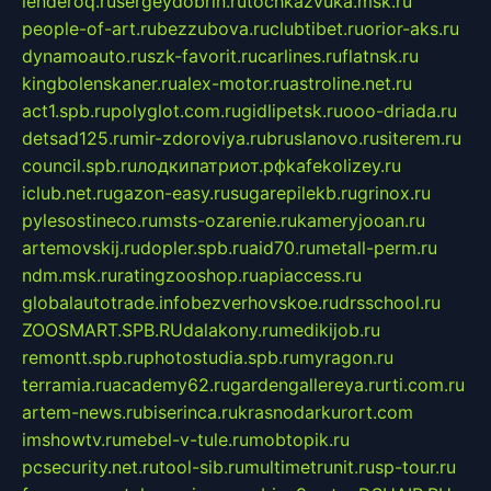
lenderoq.ru
sergeydobrin.ru
tochkazvuka.msk.ru
people-of-art.ru
bezzubova.ru
clubtibet.ru
orior-aks.ru
dynamoauto.ru
szk-favorit.ru
carlines.ru
flatnsk.ru
kingbolenskaner.ru
alex-motor.ru
astroline.net.ru
act1.spb.ru
polyglot.com.ru
gidlipetsk.ru
ooo-driada.ru
detsad125.ru
mir-zdoroviya.ru
bruslanovo.ru
siterem.ru
council.spb.ru
лодкипатриот.рф
kafekolizey.ru
iclub.net.ru
gazon-easy.ru
sugarepilekb.ru
grinox.ru
pylesostineco.ru
msts-ozarenie.ru
kameryjooan.ru
artemovskij.ru
dopler.spb.ru
aid70.ru
metall-perm.ru
ndm.msk.ru
ratingzooshop.ru
apiaccess.ru
globalautotrade.info
bezverhovskoe.ru
drsschool.ru
ZOOSMART.SPB.RU
dalakony.ru
medikijob.ru
remontt.spb.ru
photostudia.spb.ru
myragon.ru
terramia.ru
academy62.ru
gardengallereya.ru
rti.com.ru
artem-news.ru
biserinca.ru
krasnodarkurort.com
imshowtv.ru
mebel-v-tule.ru
mobtopik.ru
pcsecurity.net.ru
tool-sib.ru
multimetrunit.ru
sp-tour.ru