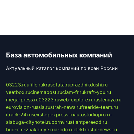
База автомобильных компаний
Актуальный каталог компаний по всей России
03223.ru
ufille.ru
krasotata.ru
prazdnikdushi.ru
veetbox.ru
cinemapost.ru
ciam-fr.ru
kraft-you.ru
mega-press.ru
03223.ru
web-explore.ru
rastenuya.ru
eurovision-russia.ru
strah-news.ru
freeride-team.ru
itrack-24.ru
sexshopexpress.ru
autostudiopro.ru
alabuga-cityhotel.ru
pornv.ru
atlantpereezd.ru
bud-em-znakomye.ru
a-cdc.ru
elektrostal-news.ru