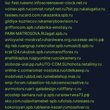
isz-fest.ru
ewnc.info
screensaver-clock.net.ru
volnav.spb.ru
comnat.ru
npf.net.ru
7bit.pp.ru
kalugatur.ru
tesiaes.ru
card.com.ru
kazanka.spb.ru
gildiya-kuznecov.ru
kameryboavision.ru
griffoncom.spb.ru
fabrika-emotsiy.ru
PARK-MATROSOVA.RU
agat.spb.ru
avtoyurist-moskva1.ru
hardware.org.ru
схема-авто.рф
dg-lab.ru
angrup.ru
recruiter.spb.ru
music8.spb.ru
krsk124.ru
kubok.spb.ru
romanofforex.ru
analitikaplus.ru
spyonline.ru
zosikamery.ru
sloboda-ural.pp.ru
AUTO-COM.SU
hohota.net
alimy.ru
online-z.com
aromat-vostoka.ru
otdelkaexp.ru
mobilvest.ru
bbd.net.ru
mebelshop.msk.ru
smp-forum.ru
bastion-td.ru
kosmoscreative.ru
avrmotors.ru
art-galadesign.ru
tiffany-c.ru
ecostep-samara.ru
d-p.spb.ru
галактика73.рф
sko.com.ru
davitamebel-spb.ru
fotsis.ru
tesiaes.ru
kokoroyari.spb.ru
blesna-kazan.ru
mossilver.ru