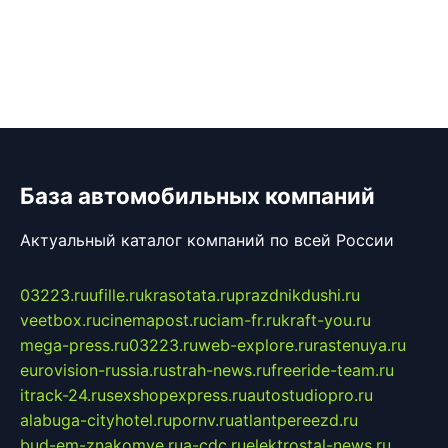
База автомобильных компаний
Актуальный каталог компаний по всей России
03223.ru
ufille.ru
krasotata.ru
prazdnikdushi.ru
veetbox.ru
cinemapost.ru
ciam-fr.ru
kraft-you.ru
mega-press.ru
03223.ru
web-explore.ru
rastenuya.ru
eurovision-russia.ru
strah-news.ru
freeride-team.ru
itrack-24.ru
sexshopexpress.ru
autostudiopro.ru
alabuga-cityhotel.ru
pornv.ru
atlantpereezd.ru
bud-em-znakomye.ru
a-cdc.ru
elektrostal-news.ru