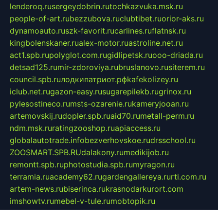
lenderoq.ru
sergeydobrin.ru
tochkazvuka.msk.ru
people-of-art.ru
bezzubova.ru
clubtibet.ru
orior-aks.ru
dynamoauto.ru
szk-favorit.ru
carlines.ru
flatnsk.ru
kingbolenskaner.ru
alex-motor.ru
astroline.net.ru
act1.spb.ru
polyglot.com.ru
gidlipetsk.ru
ooo-driada.ru
detsad125.ru
mir-zdoroviya.ru
bruslanovo.ru
siterem.ru
council.spb.ru
лодкипатриот.рф
kafekolizey.ru
iclub.net.ru
gazon-easy.ru
sugarepilekb.ru
grinox.ru
pylesostineco.ru
msts-ozarenie.ru
kameryjooan.ru
artemovskij.ru
dopler.spb.ru
aid70.ru
metall-perm.ru
ndm.msk.ru
ratingzooshop.ru
apiaccess.ru
globalautotrade.info
bezverhovskoe.ru
drsschool.ru
ZOOSMART.SPB.RU
dalakony.ru
medikijob.ru
remontt.spb.ru
photostudia.spb.ru
myragon.ru
terramia.ru
academy62.ru
gardengallereya.ru
rti.com.ru
artem-news.ru
biserinca.ru
krasnodarkurort.com
imshowtv.ru
mebel-v-tule.ru
mobtopik.ru
pcsecurity.net.ru
tool-sib.ru
multimetrunit.ru
sp-tour.ru