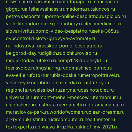
newsplain.ru
cardvoice.ru
modopaper.ru
manunae.ru
gbget.ru
alfeihavsalnassr.ru
madoma.ru
tajuncos.ru
petrovkasports.ru
porno-online-besplatno.ru
splclub.ru
york-life.ru
doroga-expo.ru
ribery.ru
cleanmedicine.ru
slovar-ivrit.ru
porno-video-besplatno.ru
seks-365.ru
ovucontrol.ru
sloty-igrovyye-avtomaty.ru
ru-industriya.ru
russkoe-porno-besplatno.ru
belgorod-day.ru
digilith.ru
pichkurovlab.ru
medic-today.ru
taksu.ru
comp123.ru
don-ykt.ru
teensvoice.ru
imgsharing.ru
domashnee-porno.ru
eva-elfie.ru
foto-tur.ru
biz-doska.ru
metropoltravel.ru
veslo-i-yakor.ru
borodino-media.ru
rostotsky.ru
regionufa.ru
weiss-bet.ru
zaryna.ru
casinotablet.ru
universalia.ru
remont-mebeli-moscow.ru
termomur.ru
clubfisher.ru
remstirufa.ru
erdamchi.ru
doramamama.ru
muraviovka-park.ru
worldofwoman.ru
clean-dreams.ru
arkrym.ru
kristinita.ru
dircomputer.ru
healthenter.ru
textexperts.ru
pivnaya-kruzhka.ru
kinofilmy-2021.ru