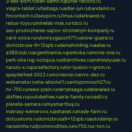
3-sex-porn.ru
ban-damn.ru
purse-factory.ru
viagra-tablet.ru
fasbags.ru
adler-jun.ru
bandamn.ru
fincontech.ru
3sexporn.ru
1mus.ru
darksand.ru
rebus-toys.ru
minelab-msk.ru
rtdco.ru
seo-prodvizhenie-sajtov-stroitelnyh-kompanij.ru
card-voice.ru
rulonnyygazon177.ru
snow-guard.ru
domizbrusa-9x12spb.ru
demaholding.ru
aalse.ru
a380club.ru
argentinamia.ru
perkoka.ru
movie-one.ru
perk-oka.ru
g-octopus.ru
sibarchives.ru
andreislyusar.ru
naruto-x.ru
pursefactory.ru
tor-lyubov-i-grom.ru
spayderhed-2022.ru
movieone.ru
evro-dez.ru
webamator.ru
ma-absolut1.ru
avtopomosch27.ru
nv-750.ru
news-plain.ru
nertansaga.ru
delanalad.ru
dizfiles.ru
youtubefree.ru
aria-family.ru
roadli.ru
planeta-samara.ru
mysmartbuy.ru
matrasy-kemerovo.ru
ashanet.ru
trade-farm.ru
dotcustoms.ru
domizbrusa9x12spb.ru
autodamp.ru
narasimha.ru
djcommodities.ru
nv750.ru
x-ton.ru