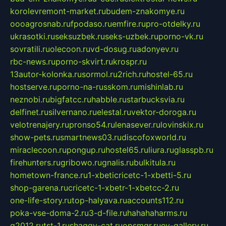
korolevremont-market.ru
budem-znakomye.ru
oooagrosnab.ru
fpodaso.ru
emfire.ru
pro-otdelky.ru
ukrasotki.ru
seksuzbek.ru
seks-uzbek.ru
porno-vk.ru
sovratili.ru
olecoon.ru
vd-dosug.ru
adonyev.ru
rbc-news.ru
porno-skvirt.ru
krospr.ru
13autor-kolonka.ru
sormol.ru
2rich.ru
hostel-65.ru
hostserve.ru
porno-na-russkom.ru
mishinlab.ru
neznobi.ru
bigfatcc.ru
habble.ru
starbucksvia.ru
delfinet.ru
silvernano.ru
elestal.ru
vektor-doroga.ru
velotrenajery.ru
pronso54.ru
lenasever.ru
lovinskix.ru
show-pets.ru
smartnews03.ru
discofoxworld.ru
miraclecoon.ru
pongup.ru
hostel65.ru
liura.ru
glasspb.ru
firehunters.ru
gribowo.ru
gnalis.ru
bulkitula.ru
hometown-france.ru
1-xbeticricetc-1-xbetti-5.ru
shop-garena.ru
cricetc-1-xbetr-1-xbetcc-2.ru
one-life-story.ru
top-halyava.ru
accounts112.ru
poka-vse-doma-2.ru
3-d-file.ru
hahahaharms.ru
g2012.ru
tst-1.ru
shaggy-cat.ru
opsmgr.ru
ev-gallery.ru