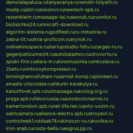
demolalapaluza.ru
tanyavanya.ru
remstir-tolyatti.ru
msdip.ru
jdol.ru
sokolovr.ru
newtech-spb.ru
rezemkleim.ru
massage-tai.ru
seonub.ru
zvonitut.ru
biolisichka24.ru
mncraft-download.ru
algoritm-sistema.ru
godflesh.ru
ru-industria.ru
zebra-tlt.ru
okna-proficom.ru
erynok.ru
onlinekinospace.ru
startupstudio-fefu.ru
zarges-ru.ru
gegenjustizunrecht.ru
autobalashov.ru
utrovortu.ru
spiski-firm.ru
elara-m.ru
kinomusorka.ru
mkcslava.ru
2bets.ru
vintovoykompressor.ru
birminghamvsfulham.ru
sarmat-komp.ru
pioneeri.ru
amadis-chocolate.ru
shkurki-karakulya.ru
kanotiforet.spb.ru
tutmassage.ru
ecolog.org.ru
praga.spb.ru
falcorussia.ru
autodoctorservis.ru
kamertondom.spb.ru
net-life.net.ru
avto-vozim.ru
sakhcamera.ru
alliance-electro.spb.ru
stroyavt.ru
controlweb1.ru
tdsak74.ru
kinzozo-ru.ru
kvotka.ru
iron-snab.ru
costa-bella.ru
eugrus.pp.ru