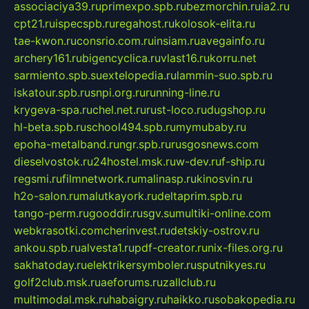
associaciya39.ru
primexpo.spb.ru
bezmorchin.ru
ia2.ru
cpt21.ru
ispecspb.ru
regahost.ru
kolosok-elita.ru
tae-kwon.ru
consrio.com.ru
insiam.ru
avegainfo.ru
archery161.ru
bigencyclica.ru
vlast16.ru
korru.net
sarmiento.spb.su
extelopedia.ru
lammin-suo.spb.ru
iskatour.spb.ru
snpi.org.ru
running-line.ru
krygeva-spa.ru
chel.net.ru
rust-loco.ru
dugshop.ru
hl-beta.spb.ru
school494.spb.ru
mymubaby.ru
epoha-metalband.ru
ngr.spb.ru
rusgosnews.com
dieselvostok.ru
24hostel.msk.ru
w-dev.ru
f-ship.ru
regsmi.ru
filmnetwork.ru
malinasp.ru
kinosvin.ru
h2o-salon.ru
malutkayork.ru
deltaprim.spb.ru
tango-perm.ru
gooddir.ru
sgv.su
multiki-online.com
webkrasotki.com
cherinvest.ru
detskiy-ostrov.ru
ankou.spb.ru
alvesta1.ru
pdf-creator.ru
nix-files.org.ru
sakhatoday.ru
elektrikersymboler.ru
sputnikyes.ru
golf2club.msk.ru
aeforums.ru
zallclub.ru
multimodal.msk.ru
habaigry.ru
haikko.ru
sobakopedia.ru