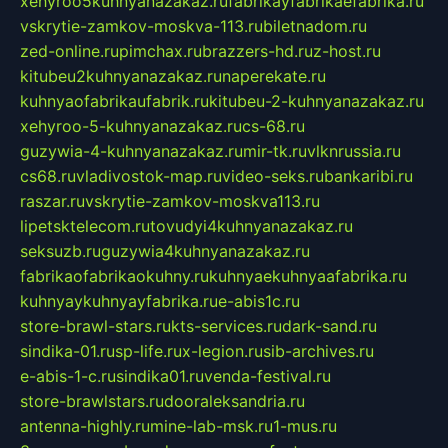
xehyroo5kuhnyanazakaz.ru
fabrikayfabrikaefabrika.ru
vskrytie-zamkov-moskva-113.ru
biletnadom.ru
zed-online.ru
pimchax.ru
brazzers-hd.ru
z-host.ru
kitubeu2kuhnyanazakaz.ru
naperekate.ru
kuhnyaofabrikaufabrik.ru
kitubeu-2-kuhnyanazakaz.ru
xehyroo-5-kuhnyanazakaz.ru
cs-68.ru
guzywia-4-kuhnyanazakaz.ru
mir-tk.ru
vlknrussia.ru
cs68.ru
vladivostok-map.ru
video-seks.ru
bankaribi.ru
raszar.ru
vskrytie-zamkov-moskva113.ru
lipetsktelecom.ru
tovudyi4kuhnyanazakaz.ru
seksuzb.ru
guzywia4kuhnyanazakaz.ru
fabrikaofabrikaokuhny.ru
kuhnyaekuhnyaafabrika.ru
kuhnyaykuhnyayfabrika.ru
e-abis1c.ru
store-brawl-stars.ru
kts-services.ru
dark-sand.ru
sindika-01.ru
sp-life.ru
x-legion.ru
sib-archives.ru
e-abis-1-c.ru
sindika01.ru
venda-festival.ru
store-brawlstars.ru
dooraleksandria.ru
antenna-highly.ru
mine-lab-msk.ru
1-mus.ru