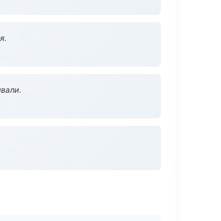
я.
вали.