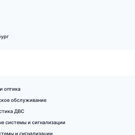
бург
и оптика
еское обслуживание
остика ДВС
ые системы и сигнализации
стемы и сигнализации