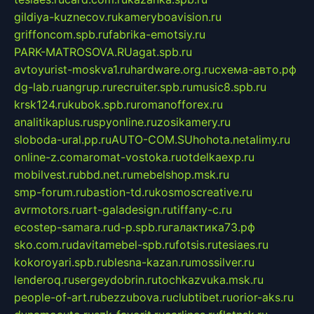
gildiya-kuznecov.ru
kameryboavision.ru
griffoncom.spb.ru
fabrika-emotsiy.ru
PARK-MATROSOVA.RU
agat.spb.ru
avtoyurist-moskva1.ru
hardware.org.ru
схема-авто.рф
dg-lab.ru
angrup.ru
recruiter.spb.ru
music8.spb.ru
krsk124.ru
kubok.spb.ru
romanofforex.ru
analitikaplus.ru
spyonline.ru
zosikamery.ru
sloboda-ural.pp.ru
AUTO-COM.SU
hohota.net
alimy.ru
online-z.com
aromat-vostoka.ru
otdelkaexp.ru
mobilvest.ru
bbd.net.ru
mebelshop.msk.ru
smp-forum.ru
bastion-td.ru
kosmoscreative.ru
avrmotors.ru
art-galadesign.ru
tiffany-c.ru
ecostep-samara.ru
d-p.spb.ru
галактика73.рф
sko.com.ru
davitamebel-spb.ru
fotsis.ru
tesiaes.ru
kokoroyari.spb.ru
blesna-kazan.ru
mossilver.ru
lenderoq.ru
sergeydobrin.ru
tochkazvuka.msk.ru
people-of-art.ru
bezzubova.ru
clubtibet.ru
orior-aks.ru