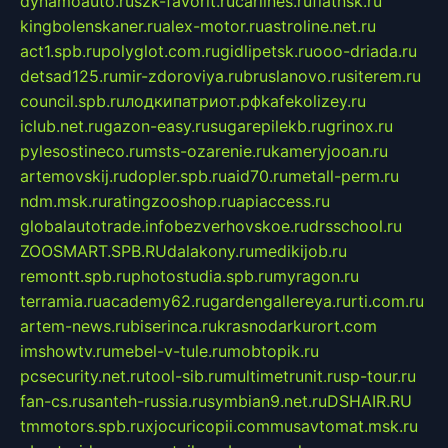
dynamoauto.ru
szk-favorit.ru
carlines.ru
flatnsk.ru
kingbolenskaner.ru
alex-motor.ru
astroline.net.ru
act1.spb.ru
polyglot.com.ru
gidlipetsk.ru
ooo-driada.ru
detsad125.ru
mir-zdoroviya.ru
bruslanovo.ru
siterem.ru
council.spb.ru
лодкипатриот.рф
kafekolizey.ru
iclub.net.ru
gazon-easy.ru
sugarepilekb.ru
grinox.ru
pylesostineco.ru
msts-ozarenie.ru
kameryjooan.ru
artemovskij.ru
dopler.spb.ru
aid70.ru
metall-perm.ru
ndm.msk.ru
ratingzooshop.ru
apiaccess.ru
globalautotrade.info
bezverhovskoe.ru
drsschool.ru
ZOOSMART.SPB.RU
dalakony.ru
medikijob.ru
remontt.spb.ru
photostudia.spb.ru
myragon.ru
terramia.ru
academy62.ru
gardengallereya.ru
rti.com.ru
artem-news.ru
biserinca.ru
krasnodarkurort.com
imshowtv.ru
mebel-v-tule.ru
mobtopik.ru
pcsecurity.net.ru
tool-sib.ru
multimetrunit.ru
sp-tour.ru
fan-cs.ru
santeh-russia.ru
symbian9.net.ru
DSHAIR.RU
tmmotors.spb.ru
xjocuricopii.com
musavtomat.msk.ru