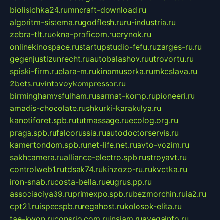
biolisichka24.ru
mncraft-download.ru
algoritm-sistema.ru
godflesh.ru
ru-industria.ru
zebra-tlt.ru
okna-proficom.ru
erynok.ru
onlinekinospace.ru
startupstudio-fefu.ru
zarges-ru.ru
gegenjustizunrecht.ru
autobalashov.ru
utrovortu.ru
spiski-firm.ru
elara-m.ru
kinomusorka.ru
mkcslava.ru
2bets.ru
vintovoykompressor.ru
birminghamvsfulham.ru
sarmat-komp.ru
pioneeri.ru
amadis-chocolate.ru
shkurki-karakulya.ru
kanotiforet.spb.ru
tutmassage.ru
ecolog.org.ru
praga.spb.ru
falcorussia.ru
autodoctorservis.ru
kamertondom.spb.ru
net-life.net.ru
avto-vozim.ru
sakhcamera.ru
alliance-electro.spb.ru
stroyavt.ru
controlweb1.ru
tdsak74.ru
kinzozo-ru.ru
kvotka.ru
iron-snab.ru
costa-bella.ru
eugrus.pp.ru
associaciya39.ru
primexpo.spb.ru
bezmorchin.ru
ia2.ru
cpt21.ru
ispecspb.ru
regahost.ru
kolosok-elita.ru
tae-kwon.ru
consrio.com.ru
insiam.ru
avegainfo.ru