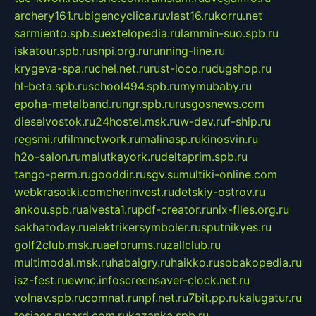
archery161.ru
bigencyclica.ru
vlast16.ru
korru.net
sarmiento.spb.su
extelopedia.ru
lammin-suo.spb.ru
iskatour.spb.ru
snpi.org.ru
running-line.ru
krygeva-spa.ru
chel.net.ru
rust-loco.ru
dugshop.ru
hl-beta.spb.ru
school494.spb.ru
mymubaby.ru
epoha-metalband.ru
ngr.spb.ru
rusgosnews.com
dieselvostok.ru
24hostel.msk.ru
w-dev.ru
f-ship.ru
regsmi.ru
filmnetwork.ru
malinasp.ru
kinosvin.ru
h2o-salon.ru
malutkayork.ru
deltaprim.spb.ru
tango-perm.ru
gooddir.ru
sgv.su
multiki-online.com
webkrasotki.com
cherinvest.ru
detskiy-ostrov.ru
ankou.spb.ru
alvesta1.ru
pdf-creator.ru
nix-files.org.ru
sakhatoday.ru
elektrikersymboler.ru
sputnikyes.ru
golf2club.msk.ru
aeforums.ru
zallclub.ru
multimodal.msk.ru
habaigry.ru
haikko.ru
sobakopedia.ru
isz-fest.ru
ewnc.info
screensaver-clock.net.ru
volnav.spb.ru
comnat.ru
npf.net.ru
7bit.pp.ru
kalugatur.ru
tesiaes.ru
card.com.ru
kazanka.spb.ru