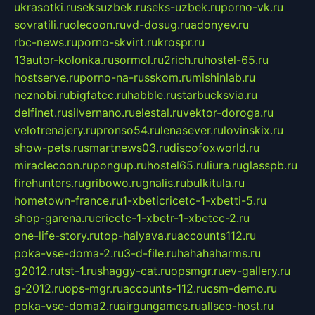
ukrasotki.ru
seksuzbek.ru
seks-uzbek.ru
porno-vk.ru
sovratili.ru
olecoon.ru
vd-dosug.ru
adonyev.ru
rbc-news.ru
porno-skvirt.ru
krospr.ru
13autor-kolonka.ru
sormol.ru
2rich.ru
hostel-65.ru
hostserve.ru
porno-na-russkom.ru
mishinlab.ru
neznobi.ru
bigfatcc.ru
habble.ru
starbucksvia.ru
delfinet.ru
silvernano.ru
elestal.ru
vektor-doroga.ru
velotrenajery.ru
pronso54.ru
lenasever.ru
lovinskix.ru
show-pets.ru
smartnews03.ru
discofoxworld.ru
miraclecoon.ru
pongup.ru
hostel65.ru
liura.ru
glasspb.ru
firehunters.ru
gribowo.ru
gnalis.ru
bulkitula.ru
hometown-france.ru
1-xbeticricetc-1-xbetti-5.ru
shop-garena.ru
cricetc-1-xbetr-1-xbetcc-2.ru
one-life-story.ru
top-halyava.ru
accounts112.ru
poka-vse-doma-2.ru
3-d-file.ru
hahahaharms.ru
g2012.ru
tst-1.ru
shaggy-cat.ru
opsmgr.ru
ev-gallery.ru
g-2012.ru
ops-mgr.ru
accounts-112.ru
csm-demo.ru
poka-vse-doma2.ru
airgungames.ru
allseo-host.ru