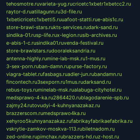
tehosmotre.ru
varieta-yug.ru
cricetc1xbetr1xbetcc2.ru
raytor-d.ru
atillagunn.ru
3d-file.ru
1xbeticricetc1xbetti5.ru
uafoot-statti.ru
e-abis1c.ru
store-brawl-stars.ru
kts-services.ru
dark-sand.ru
sindika-01.ru
sp-life.ru
x-legion.ru
sib-archives.ru
e-abis-1-c.ru
sindika01.ru
venda-festival.ru
store-brawlstars.ru
dooraleksandria.ru
antenna-highly.ru
mine-lab-msk.ru
1-mus.ru
3-sex-porn.ru
ban-damn.ru
purse-factory.ru
viagra-tablet.ru
fasbags.ru
adler-jun.ru
bandamn.ru
fincontech.ru
3sexporn.ru
1mus.ru
darksand.ru
rebus-toys.ru
minelab-msk.ru
alabuga-cityhotel.ru
medsprawo-4-ka.ru
2864420.ru
blagodarenie-spb.ru
zajmy24.ru
tovudyi-4-kuhnyanazakaz.ru
brazzerscom.ru
medsprawo4ka.ru
xehyroo5kuhnyanazakaz.ru
fabrikayfabrikaefabrika.ru
vskrytie-zamkov-moskva-113.ru
biletnadom.ru
zed-online.ru
pimchax.ru
brazzers-hd.ru
z-host.ru