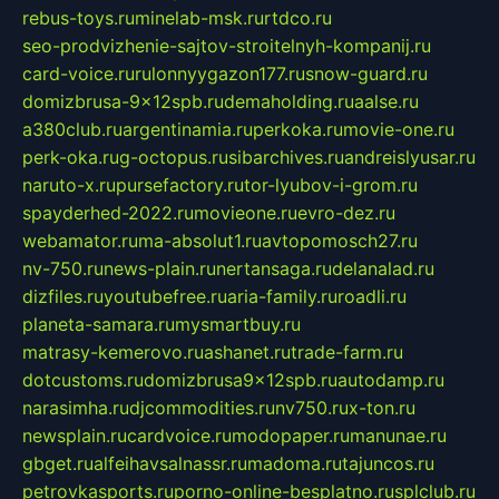
rebus-toys.ru
minelab-msk.ru
rtdco.ru
seo-prodvizhenie-sajtov-stroitelnyh-kompanij.ru
card-voice.ru
rulonnyygazon177.ru
snow-guard.ru
domizbrusa-9x12spb.ru
demaholding.ru
aalse.ru
a380club.ru
argentinamia.ru
perkoka.ru
movie-one.ru
perk-oka.ru
g-octopus.ru
sibarchives.ru
andreislyusar.ru
naruto-x.ru
pursefactory.ru
tor-lyubov-i-grom.ru
spayderhed-2022.ru
movieone.ru
evro-dez.ru
webamator.ru
ma-absolut1.ru
avtopomosch27.ru
nv-750.ru
news-plain.ru
nertansaga.ru
delanalad.ru
dizfiles.ru
youtubefree.ru
aria-family.ru
roadli.ru
planeta-samara.ru
mysmartbuy.ru
matrasy-kemerovo.ru
ashanet.ru
trade-farm.ru
dotcustoms.ru
domizbrusa9x12spb.ru
autodamp.ru
narasimha.ru
djcommodities.ru
nv750.ru
x-ton.ru
newsplain.ru
cardvoice.ru
modopaper.ru
manunae.ru
gbget.ru
alfeihavsalnassr.ru
madoma.ru
tajuncos.ru
petrovkasports.ru
porno-online-besplatno.ru
splclub.ru