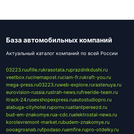
База автомобильных компаний
Актуальный каталог компаний по всей России
03223.ru
ufille.ru
krasotata.ru
prazdnikdushi.ru
veetbox.ru
cinemapost.ru
ciam-fr.ru
kraft-you.ru
mega-press.ru
03223.ru
web-explore.ru
rastenuya.ru
eurovision-russia.ru
strah-news.ru
freeride-team.ru
itrack-24.ru
sexshopexpress.ru
autostudiopro.ru
alabuga-cityhotel.ru
pornv.ru
atlantpereezd.ru
bud-em-znakomye.ru
a-cdc.ru
elektrostal-news.ru
korolevremont-market.ru
budem-znakomye.ru
oooagrosnab.ru
fpodaso.ru
emfire.ru
pro-otdelky.ru