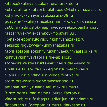
kitubeu2kuhnyanazakaz.ru
naperekate.ru
kuhnyaofabrikaufabrik.ru
kitubeu-2-kuhnyanazakaz.ru
xehyroo-5-kuhnyanazakaz.ru
cs-68.ru
guzywia-4-kuhnyanazakaz.ru
mir-tk.ru
vlknrussia.ru
cs68.ru
vladivostok-map.ru
video-seks.ru
bankaribi.ru
raszar.ru
vskrytie-zamkov-moskva113.ru
lipetsktelecom.ru
tovudyi4kuhnyanazakaz.ru
seksuzb.ru
guzywia4kuhnyanazakaz.ru
fabrikaofabrikaokuhny.ru
kuhnyaekuhnyaafabrika.ru
kuhnyaykuhnyayfabrika.ru
e-abis1c.ru
store-brawl-stars.ru
kts-services.ru
dark-sand.ru
sindika-01.ru
sp-life.ru
x-legion.ru
sib-archives.ru
e-abis-1-c.ru
sindika01.ru
venda-festival.ru
store-brawlstars.ru
dooraleksandria.ru
antenna-highly.ru
mine-lab-msk.ru
1-mus.ru
3-sex-porn.ru
ban-damn.ru
purse-factory.ru
viagra-tablet.ru
fasbags.ru
adler-jun.ru
bandamn.ru
fincontech.ru
3sexporn.ru
1mus.ru
darksand.ru