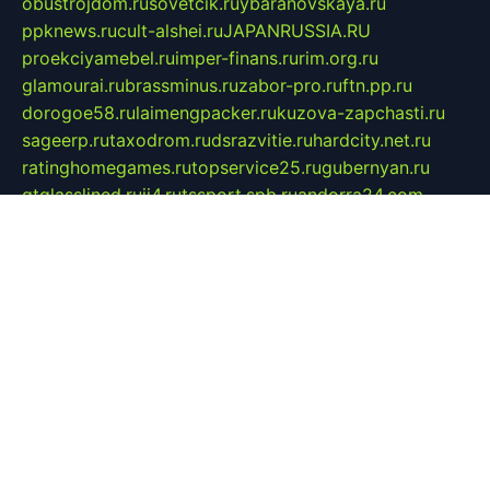
obustrojdom.ru
sovetcik.ru
ybaranovskaya.ru
ppknews.ru
cult-alshei.ru
JAPANRUSSIA.RU
proekciyamebel.ru
imper-finans.ru
rim.org.ru
glamourai.ru
brassminus.ru
zabor-pro.ru
ftn.pp.ru
dorogoe58.ru
laimengpacker.ru
kuzova-zapchasti.ru
sageerp.ru
taxodrom.ru
dsrazvitie.ru
hardcity.net.ru
ratinghomegames.ru
topservice25.ru
gubernyan.ru
gtglasslined.ru
ii4.ru
tssport.spb.ru
andorra24.com
blackwallstreet.ru
oboimos.ru
optim-doors.com.ru
ikuch.ru
nycr.org.ru
npa21.ru
vremya-ch.spb.ru
desert000.ru
ivtorgi.ru
ifiori.ru
catalog-statei.ru
dcv.org.ru
spetsmaster174.ru
ipkameryhiseeu.ru
dum26.ru
ruspol.spb.ru
fr-opendp.ru
kam-solnyshko.ru
cheyenne-arapaho.ru
sevzapmetal.spb.ru
ted-lapidus.spb.ru
parasite-eliminator.ru
sigma-complete.ru
modernworld.ru
dama-moda.ru
eholot-group.ru
sk-nvkz.ru
DRONGOLD.RU
democratia2.ru
i-farmer.ru
mass-sport.org