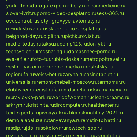
york-life.ru
doroga-expo.ru
ribery.ru
cleanmedicine.ru
slovar-ivrit.ru
porno-video-besplatno.ru
seks-365.ru
ovucontrol.ru
sloty-igrovyye-avtomaty.ru
ru-industriya.ru
russkoe-porno-besplatno.ru
belgorod-day.ru
digilith.ru
pichkurovlab.ru
medic-today.ru
taksu.ru
comp123.ru
don-ykt.ru
teensvoice.ru
imgsharing.ru
domashnee-porno.ru
eva-elfie.ru
foto-tur.ru
biz-doska.ru
metropoltravel.ru
veslo-i-yakor.ru
borodino-media.ru
rostotsky.ru
regionufa.ru
weiss-bet.ru
zaryna.ru
casinotablet.ru
universalia.ru
remont-mebeli-moscow.ru
termomur.ru
clubfisher.ru
remstirufa.ru
erdamchi.ru
doramamama.ru
muraviovka-park.ru
worldofwoman.ru
clean-dreams.ru
arkrym.ru
kristinita.ru
dircomputer.ru
healthenter.ru
textexperts.ru
pivnaya-kruzhka.ru
kinofilmy-2021.ru
demolalapaluza.ru
tanyavanya.ru
remstir-tolyatti.ru
msdip.ru
jdol.ru
sokolovr.ru
newtech-spb.ru
rezemkleim.ru
massage-tai.ru
seonub.ru
zvonitut.ru