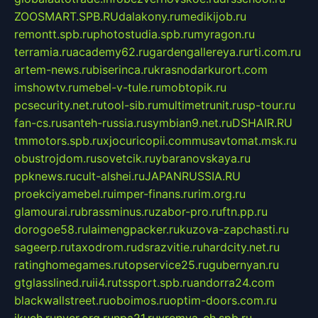
ZOOSMART.SPB.RU
dalakony.ru
medikijob.ru
remontt.spb.ru
photostudia.spb.ru
myragon.ru
terramia.ru
academy62.ru
gardengallereya.ru
rti.com.ru
artem-news.ru
biserinca.ru
krasnodarkurort.com
imshowtv.ru
mebel-v-tule.ru
mobtopik.ru
pcsecurity.net.ru
tool-sib.ru
multimetrunit.ru
sp-tour.ru
fan-cs.ru
santeh-russia.ru
symbian9.net.ru
DSHAIR.RU
tmmotors.spb.ru
xjocuricopii.com
musavtomat.msk.ru
obustrojdom.ru
sovetcik.ru
ybaranovskaya.ru
ppknews.ru
cult-alshei.ru
JAPANRUSSIA.RU
proekciyamebel.ru
imper-finans.ru
rim.org.ru
glamourai.ru
brassminus.ru
zabor-pro.ru
ftn.pp.ru
dorogoe58.ru
laimengpacker.ru
kuzova-zapchasti.ru
sageerp.ru
taxodrom.ru
dsrazvitie.ru
hardcity.net.ru
ratinghomegames.ru
topservice25.ru
gubernyan.ru
gtglasslined.ru
ii4.ru
tssport.spb.ru
andorra24.com
blackwallstreet.ru
oboimos.ru
optim-doors.com.ru