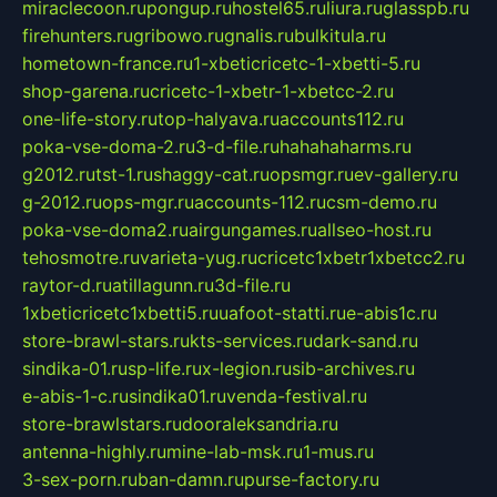
miraclecoon.ru
pongup.ru
hostel65.ru
liura.ru
glasspb.ru
firehunters.ru
gribowo.ru
gnalis.ru
bulkitula.ru
hometown-france.ru
1-xbeticricetc-1-xbetti-5.ru
shop-garena.ru
cricetc-1-xbetr-1-xbetcc-2.ru
one-life-story.ru
top-halyava.ru
accounts112.ru
poka-vse-doma-2.ru
3-d-file.ru
hahahaharms.ru
g2012.ru
tst-1.ru
shaggy-cat.ru
opsmgr.ru
ev-gallery.ru
g-2012.ru
ops-mgr.ru
accounts-112.ru
csm-demo.ru
poka-vse-doma2.ru
airgungames.ru
allseo-host.ru
tehosmotre.ru
varieta-yug.ru
cricetc1xbetr1xbetcc2.ru
raytor-d.ru
atillagunn.ru
3d-file.ru
1xbeticricetc1xbetti5.ru
uafoot-statti.ru
e-abis1c.ru
store-brawl-stars.ru
kts-services.ru
dark-sand.ru
sindika-01.ru
sp-life.ru
x-legion.ru
sib-archives.ru
e-abis-1-c.ru
sindika01.ru
venda-festival.ru
store-brawlstars.ru
dooraleksandria.ru
antenna-highly.ru
mine-lab-msk.ru
1-mus.ru
3-sex-porn.ru
ban-damn.ru
purse-factory.ru