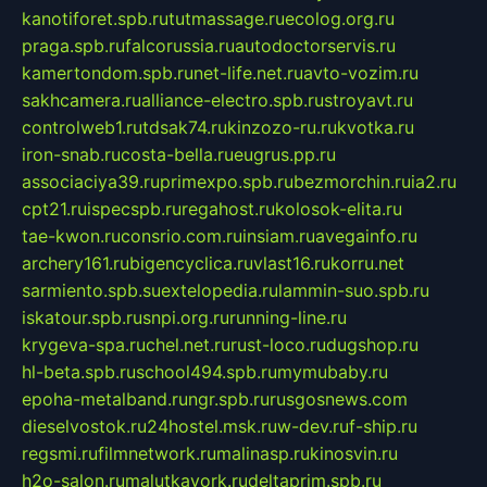
kanotiforet.spb.ru
tutmassage.ru
ecolog.org.ru
praga.spb.ru
falcorussia.ru
autodoctorservis.ru
kamertondom.spb.ru
net-life.net.ru
avto-vozim.ru
sakhcamera.ru
alliance-electro.spb.ru
stroyavt.ru
controlweb1.ru
tdsak74.ru
kinzozo-ru.ru
kvotka.ru
iron-snab.ru
costa-bella.ru
eugrus.pp.ru
associaciya39.ru
primexpo.spb.ru
bezmorchin.ru
ia2.ru
cpt21.ru
ispecspb.ru
regahost.ru
kolosok-elita.ru
tae-kwon.ru
consrio.com.ru
insiam.ru
avegainfo.ru
archery161.ru
bigencyclica.ru
vlast16.ru
korru.net
sarmiento.spb.su
extelopedia.ru
lammin-suo.spb.ru
iskatour.spb.ru
snpi.org.ru
running-line.ru
krygeva-spa.ru
chel.net.ru
rust-loco.ru
dugshop.ru
hl-beta.spb.ru
school494.spb.ru
mymubaby.ru
epoha-metalband.ru
ngr.spb.ru
rusgosnews.com
dieselvostok.ru
24hostel.msk.ru
w-dev.ru
f-ship.ru
regsmi.ru
filmnetwork.ru
malinasp.ru
kinosvin.ru
h2o-salon.ru
malutkayork.ru
deltaprim.spb.ru