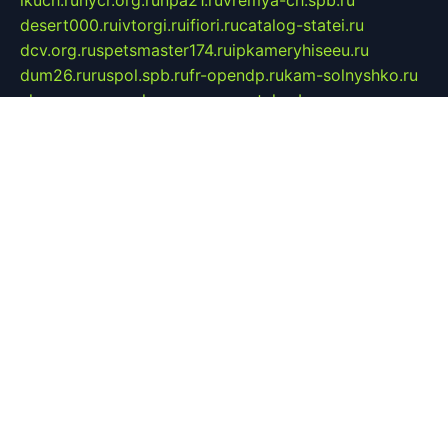
ikuch.ru
nycr.org.ru
npa21.ru
vremya-ch.spb.ru
desert000.ru
ivtorgi.ru
ifiori.ru
catalog-statei.ru
dcv.org.ru
spetsmaster174.ru
ipkameryhiseeu.ru
dum26.ru
ruspol.spb.ru
fr-opendp.ru
kam-solnyshko.ru
cheyenne-arapaho.ru
sevzapmetal.spb.ru
ted-lapidus.spb.ru
parasite-eliminator.ru
sigma-complete.ru
modernworld.ru
dama-moda.ru
eholot-group.ru
sk-nvkz.ru
DRONGOLD.RU
democratia2.ru
i-farmer.ru
mass-sport.org
jablonex.spb.ru
bookmess.ru
linkword.ru
refineua.com.ru
cs-spec.net.ru
altay-mebel.ru
DNK-THEATRE.RU
mechaniks.spb.ru
ipcamtechage.ru
skosta.ru
a-sun.ru
stroy-ldsp.ru
snowlands.org.ru
childrensshoes.ru
mrlizzy.ru
mebelsofiakrd.ru
bulizhenko.ru
rumantick.net.ru
mtszerno.ru
daily-fishing.ru
glushiteli-v-spb.ru
megasat.org.ru
localization.net.ru
flyingfish.pp.ru
ds5teremok.ru
aclib.spb.ru
komissionka30.ru
mag-profit.ru