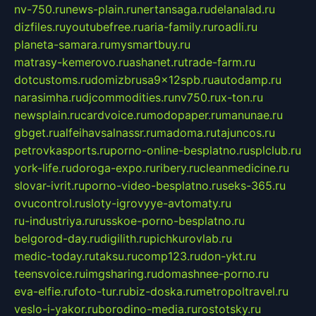
nv-750.ru
news-plain.ru
nertansaga.ru
delanalad.ru
dizfiles.ru
youtubefree.ru
aria-family.ru
roadli.ru
planeta-samara.ru
mysmartbuy.ru
matrasy-kemerovo.ru
ashanet.ru
trade-farm.ru
dotcustoms.ru
domizbrusa9x12spb.ru
autodamp.ru
narasimha.ru
djcommodities.ru
nv750.ru
x-ton.ru
newsplain.ru
cardvoice.ru
modopaper.ru
manunae.ru
gbget.ru
alfeihavsalnassr.ru
madoma.ru
tajuncos.ru
petrovkasports.ru
porno-online-besplatno.ru
splclub.ru
york-life.ru
doroga-expo.ru
ribery.ru
cleanmedicine.ru
slovar-ivrit.ru
porno-video-besplatno.ru
seks-365.ru
ovucontrol.ru
sloty-igrovyye-avtomaty.ru
ru-industriya.ru
russkoe-porno-besplatno.ru
belgorod-day.ru
digilith.ru
pichkurovlab.ru
medic-today.ru
taksu.ru
comp123.ru
don-ykt.ru
teensvoice.ru
imgsharing.ru
domashnee-porno.ru
eva-elfie.ru
foto-tur.ru
biz-doska.ru
metropoltravel.ru
veslo-i-yakor.ru
borodino-media.ru
rostotsky.ru