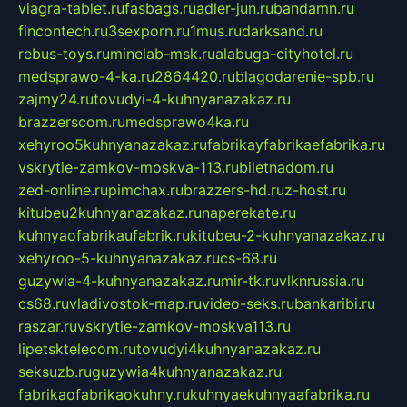
viagra-tablet.ru
fasbags.ru
adler-jun.ru
bandamn.ru
fincontech.ru
3sexporn.ru
1mus.ru
darksand.ru
rebus-toys.ru
minelab-msk.ru
alabuga-cityhotel.ru
medsprawo-4-ka.ru
2864420.ru
blagodarenie-spb.ru
zajmy24.ru
tovudyi-4-kuhnyanazakaz.ru
brazzerscom.ru
medsprawo4ka.ru
xehyroo5kuhnyanazakaz.ru
fabrikayfabrikaefabrika.ru
vskrytie-zamkov-moskva-113.ru
biletnadom.ru
zed-online.ru
pimchax.ru
brazzers-hd.ru
z-host.ru
kitubeu2kuhnyanazakaz.ru
naperekate.ru
kuhnyaofabrikaufabrik.ru
kitubeu-2-kuhnyanazakaz.ru
xehyroo-5-kuhnyanazakaz.ru
cs-68.ru
guzywia-4-kuhnyanazakaz.ru
mir-tk.ru
vlknrussia.ru
cs68.ru
vladivostok-map.ru
video-seks.ru
bankaribi.ru
raszar.ru
vskrytie-zamkov-moskva113.ru
lipetsktelecom.ru
tovudyi4kuhnyanazakaz.ru
seksuzb.ru
guzywia4kuhnyanazakaz.ru
fabrikaofabrikaokuhny.ru
kuhnyaekuhnyaafabrika.ru