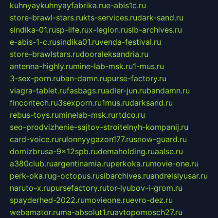
kuhnyaykuhnyayfabrika.ru
e-abis1c.ru
store-brawl-stars.ru
kts-services.ru
dark-sand.ru
sindika-01.ru
sp-life.ru
x-legion.ru
sib-archives.ru
e-abis-1-c.ru
sindika01.ru
venda-festival.ru
store-brawlstars.ru
dooraleksandria.ru
antenna-highly.ru
mine-lab-msk.ru
1-mus.ru
3-sex-porn.ru
ban-damn.ru
purse-factory.ru
viagra-tablet.ru
fasbags.ru
adler-jun.ru
bandamn.ru
fincontech.ru
3sexporn.ru
1mus.ru
darksand.ru
rebus-toys.ru
minelab-msk.ru
rtdco.ru
seo-prodvizhenie-sajtov-stroitelnyh-kompanij.ru
card-voice.ru
rulonnyygazon177.ru
snow-guard.ru
domizbrusa-9x12spb.ru
demaholding.ru
aalse.ru
a380club.ru
argentinamia.ru
perkoka.ru
movie-one.ru
perk-oka.ru
g-octopus.ru
sibarchives.ru
andreislyusar.ru
naruto-x.ru
pursefactory.ru
tor-lyubov-i-grom.ru
spayderhed-2022.ru
movieone.ru
evro-dez.ru
webamator.ru
ma-absolut1.ru
avtopomosch27.ru