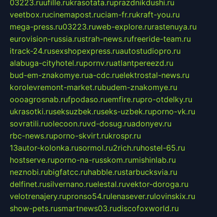
03223.ru
ufille.ru
krasotata.ru
prazdnikdushi.ru
veetbox.ru
cinemapost.ru
ciam-fr.ru
kraft-you.ru
mega-press.ru
03223.ru
web-explore.ru
rastenuya.ru
eurovision-russia.ru
strah-news.ru
freeride-team.ru
itrack-24.ru
sexshopexpress.ru
autostudiopro.ru
alabuga-cityhotel.ru
pornv.ru
atlantpereezd.ru
bud-em-znakomye.ru
a-cdc.ru
elektrostal-news.ru
korolevremont-market.ru
budem-znakomye.ru
oooagrosnab.ru
fpodaso.ru
emfire.ru
pro-otdelky.ru
ukrasotki.ru
seksuzbek.ru
seks-uzbek.ru
porno-vk.ru
sovratili.ru
olecoon.ru
vd-dosug.ru
adonyev.ru
rbc-news.ru
porno-skvirt.ru
krospr.ru
13autor-kolonka.ru
sormol.ru
2rich.ru
hostel-65.ru
hostserve.ru
porno-na-russkom.ru
mishinlab.ru
neznobi.ru
bigfatcc.ru
habble.ru
starbucksvia.ru
delfinet.ru
silvernano.ru
elestal.ru
vektor-doroga.ru
velotrenajery.ru
pronso54.ru
lenasever.ru
lovinskix.ru
show-pets.ru
smartnews03.ru
discofoxworld.ru