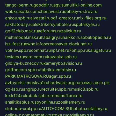
tango-perm.ru
gooddir.ru
sgv.su
multiki-online.com
webkrasotki.com
cherinvest.ru
detskiy-ostrov.ru
ankou.spb.ru
alvesta1.ru
pdf-creator.ru
nix-files.org.ru
sakhatoday.ru
elektrikersymboler.ru
sputnikyes.ru
golf2club.msk.ru
aeforums.ru
zallclub.ru
multimodal.msk.ru
habaigry.ru
haikko.ru
sobakopedia.ru
isz-fest.ru
ewnc.info
screensaver-clock.net.ru
volnav.spb.ru
comnat.ru
npf.net.ru
7bit.pp.ru
kalugatur.ru
tesiaes.ru
card.com.ru
kazanka.spb.ru
gildiya-kuznecov.ru
kameryboavision.ru
griffoncom.spb.ru
fabrika-emotsiy.ru
PARK-MATROSOVA.RU
agat.spb.ru
avtoyurist-moskva1.ru
hardware.org.ru
схема-авто.рф
dg-lab.ru
angrup.ru
recruiter.spb.ru
music8.spb.ru
krsk124.ru
kubok.spb.ru
romanofforex.ru
analitikaplus.ru
spyonline.ru
zosikamery.ru
sloboda-ural.pp.ru
AUTO-COM.SU
hohota.net
alimy.ru
online-z.com
aromat-vostoka.ru
otdelkaexp.ru