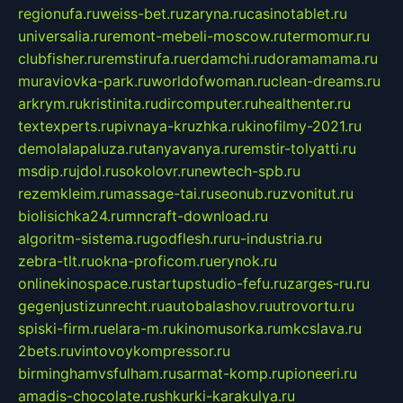
regionufa.ru
weiss-bet.ru
zaryna.ru
casinotablet.ru
universalia.ru
remont-mebeli-moscow.ru
termomur.ru
clubfisher.ru
remstirufa.ru
erdamchi.ru
doramamama.ru
muraviovka-park.ru
worldofwoman.ru
clean-dreams.ru
arkrym.ru
kristinita.ru
dircomputer.ru
healthenter.ru
textexperts.ru
pivnaya-kruzhka.ru
kinofilmy-2021.ru
demolalapaluza.ru
tanyavanya.ru
remstir-tolyatti.ru
msdip.ru
jdol.ru
sokolovr.ru
newtech-spb.ru
rezemkleim.ru
massage-tai.ru
seonub.ru
zvonitut.ru
biolisichka24.ru
mncraft-download.ru
algoritm-sistema.ru
godflesh.ru
ru-industria.ru
zebra-tlt.ru
okna-proficom.ru
erynok.ru
onlinekinospace.ru
startupstudio-fefu.ru
zarges-ru.ru
gegenjustizunrecht.ru
autobalashov.ru
utrovortu.ru
spiski-firm.ru
elara-m.ru
kinomusorka.ru
mkcslava.ru
2bets.ru
vintovoykompressor.ru
birminghamvsfulham.ru
sarmat-komp.ru
pioneeri.ru
amadis-chocolate.ru
shkurki-karakulya.ru