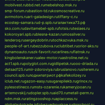
mobilvest.ru
bbd.net.ru
mebelshop.msk.ru
smp-forum.ru
bastion-td.ru
kosmoscreative.ru
avrmotors.ru
art-galadesign.ru
tiffany-c.ru
ecostep-samara.ru
d-p.spb.ru
галактика73.рф
sko.com.ru
davitamebel-spb.ru
fotsis.ru
tesiaes.ru
kokoroyari.spb.ru
blesna-kazan.ru
mossilver.ru
lenderoq.ru
sergeydobrin.ru
tochkazvuka.msk.ru
people-of-art.ru
bezzubova.ru
clubtibet.ru
orior-aks.ru
dynamoauto.ru
szk-favorit.ru
carlines.ru
flatnsk.ru
kingbolenskaner.ru
alex-motor.ru
astroline.net.ru
act1.spb.ru
polyglot.com.ru
gidlipetsk.ru
ooo-driada.ru
detsad125.ru
mir-zdoroviya.ru
bruslanovo.ru
siterem.ru
council.spb.ru
лодкипатриот.рф
kafekolizey.ru
iclub.net.ru
gazon-easy.ru
sugarepilekb.ru
grinox.ru
pylesostineco.ru
msts-ozarenie.ru
kameryjooan.ru
artemovskij.ru
dopler.spb.ru
aid70.ru
metall-perm.ru
ndm.msk.ru
ratingzooshop.ru
apiaccess.ru
globalautotrade.info
bezverhovskoe.ru
drsschool.ru