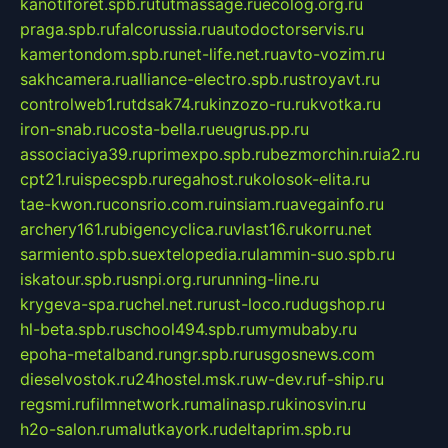
kanotiforet.spb.ru
tutmassage.ru
ecolog.org.ru
praga.spb.ru
falcorussia.ru
autodoctorservis.ru
kamertondom.spb.ru
net-life.net.ru
avto-vozim.ru
sakhcamera.ru
alliance-electro.spb.ru
stroyavt.ru
controlweb1.ru
tdsak74.ru
kinzozo-ru.ru
kvotka.ru
iron-snab.ru
costa-bella.ru
eugrus.pp.ru
associaciya39.ru
primexpo.spb.ru
bezmorchin.ru
ia2.ru
cpt21.ru
ispecspb.ru
regahost.ru
kolosok-elita.ru
tae-kwon.ru
consrio.com.ru
insiam.ru
avegainfo.ru
archery161.ru
bigencyclica.ru
vlast16.ru
korru.net
sarmiento.spb.su
extelopedia.ru
lammin-suo.spb.ru
iskatour.spb.ru
snpi.org.ru
running-line.ru
krygeva-spa.ru
chel.net.ru
rust-loco.ru
dugshop.ru
hl-beta.spb.ru
school494.spb.ru
mymubaby.ru
epoha-metalband.ru
ngr.spb.ru
rusgosnews.com
dieselvostok.ru
24hostel.msk.ru
w-dev.ru
f-ship.ru
regsmi.ru
filmnetwork.ru
malinasp.ru
kinosvin.ru
h2o-salon.ru
malutkayork.ru
deltaprim.spb.ru