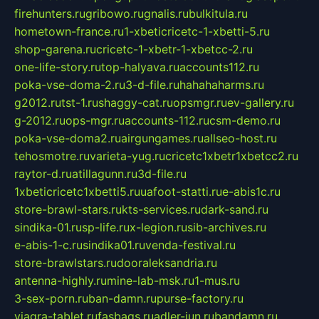
firehunters.ru
gribowo.ru
gnalis.ru
bulkitula.ru
hometown-france.ru
1-xbeticricetc-1-xbetti-5.ru
shop-garena.ru
cricetc-1-xbetr-1-xbetcc-2.ru
one-life-story.ru
top-halyava.ru
accounts112.ru
poka-vse-doma-2.ru
3-d-file.ru
hahahaharms.ru
g2012.ru
tst-1.ru
shaggy-cat.ru
opsmgr.ru
ev-gallery.ru
g-2012.ru
ops-mgr.ru
accounts-112.ru
csm-demo.ru
poka-vse-doma2.ru
airgungames.ru
allseo-host.ru
tehosmotre.ru
varieta-yug.ru
cricetc1xbetr1xbetcc2.ru
raytor-d.ru
atillagunn.ru
3d-file.ru
1xbeticricetc1xbetti5.ru
uafoot-statti.ru
e-abis1c.ru
store-brawl-stars.ru
kts-services.ru
dark-sand.ru
sindika-01.ru
sp-life.ru
x-legion.ru
sib-archives.ru
e-abis-1-c.ru
sindika01.ru
venda-festival.ru
store-brawlstars.ru
dooraleksandria.ru
antenna-highly.ru
mine-lab-msk.ru
1-mus.ru
3-sex-porn.ru
ban-damn.ru
purse-factory.ru
viagra-tablet.ru
fasbags.ru
adler-jun.ru
bandamn.ru