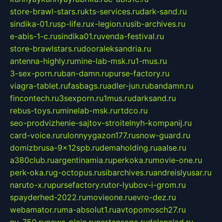
store-brawl-stars.ru
kts-services.ru
dark-sand.ru
sindika-01.ru
sp-life.ru
x-legion.ru
sib-archives.ru
e-abis-1-c.ru
sindika01.ru
venda-festival.ru
store-brawlstars.ru
dooraleksandria.ru
antenna-highly.ru
mine-lab-msk.ru
1-mus.ru
3-sex-porn.ru
ban-damn.ru
purse-factory.ru
viagra-tablet.ru
fasbags.ru
adler-jun.ru
bandamn.ru
fincontech.ru
3sexporn.ru
1mus.ru
darksand.ru
rebus-toys.ru
minelab-msk.ru
rtdco.ru
seo-prodvizhenie-sajtov-stroitelnyh-kompanij.ru
card-voice.ru
rulonnyygazon177.ru
snow-guard.ru
domizbrusa-9x12spb.ru
demaholding.ru
aalse.ru
a380club.ru
argentinamia.ru
perkoka.ru
movie-one.ru
perk-oka.ru
g-octopus.ru
sibarchives.ru
andreislyusar.ru
naruto-x.ru
pursefactory.ru
tor-lyubov-i-grom.ru
spayderhed-2022.ru
movieone.ru
evro-dez.ru
webamator.ru
ma-absolut1.ru
avtopomosch27.ru
nv-750.ru
news-plain.ru
nertansaga.ru
delanalad.ru