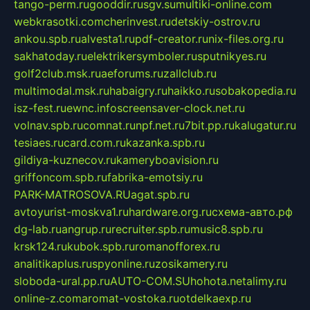
tango-perm.ru
gooddir.ru
sgv.su
multiki-online.com
webkrasotki.com
cherinvest.ru
detskiy-ostrov.ru
ankou.spb.ru
alvesta1.ru
pdf-creator.ru
nix-files.org.ru
sakhatoday.ru
elektrikersymboler.ru
sputnikyes.ru
golf2club.msk.ru
aeforums.ru
zallclub.ru
multimodal.msk.ru
habaigry.ru
haikko.ru
sobakopedia.ru
isz-fest.ru
ewnc.info
screensaver-clock.net.ru
volnav.spb.ru
comnat.ru
npf.net.ru
7bit.pp.ru
kalugatur.ru
tesiaes.ru
card.com.ru
kazanka.spb.ru
gildiya-kuznecov.ru
kameryboavision.ru
griffoncom.spb.ru
fabrika-emotsiy.ru
PARK-MATROSOVA.RU
agat.spb.ru
avtoyurist-moskva1.ru
hardware.org.ru
схема-авто.рф
dg-lab.ru
angrup.ru
recruiter.spb.ru
music8.spb.ru
krsk124.ru
kubok.spb.ru
romanofforex.ru
analitikaplus.ru
spyonline.ru
zosikamery.ru
sloboda-ural.pp.ru
AUTO-COM.SU
hohota.net
alimy.ru
online-z.com
aromat-vostoka.ru
otdelkaexp.ru