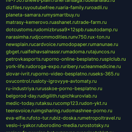
dizfiles.ru
youtubefree.ru
aria-family.ru
roadli.ru
planeta-samara.ru
mysmartbuy.ru
matrasy-kemerovo.ru
ashanet.ru
trade-farm.ru
dotcustoms.ru
domizbrusa9x12spb.ru
autodamp.ru
narasimha.ru
djcommodities.ru
nv750.ru
x-ton.ru
newsplain.ru
cardvoice.ru
modopaper.ru
manunae.ru
gbget.ru
alfeihavsalnassr.ru
madoma.ru
tajuncos.ru
petrovkasports.ru
porno-online-besplatno.ru
splclub.ru
york-life.ru
doroga-expo.ru
ribery.ru
cleanmedicine.ru
slovar-ivrit.ru
porno-video-besplatno.ru
seks-365.ru
ovucontrol.ru
sloty-igrovyye-avtomaty.ru
ru-industriya.ru
russkoe-porno-besplatno.ru
belgorod-day.ru
digilith.ru
pichkurovlab.ru
medic-today.ru
taksu.ru
comp123.ru
don-ykt.ru
teensvoice.ru
imgsharing.ru
domashnee-porno.ru
eva-elfie.ru
foto-tur.ru
biz-doska.ru
metropoltravel.ru
veslo-i-yakor.ru
borodino-media.ru
rostotsky.ru