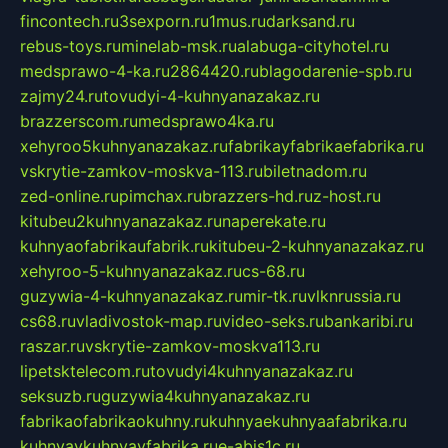
fincontech.ru
3sexporn.ru
1mus.ru
darksand.ru
rebus-toys.ru
minelab-msk.ru
alabuga-cityhotel.ru
medsprawo-4-ka.ru
2864420.ru
blagodarenie-spb.ru
zajmy24.ru
tovudyi-4-kuhnyanazakaz.ru
brazzerscom.ru
medsprawo4ka.ru
xehyroo5kuhnyanazakaz.ru
fabrikayfabrikaefabrika.ru
vskrytie-zamkov-moskva-113.ru
biletnadom.ru
zed-online.ru
pimchax.ru
brazzers-hd.ru
z-host.ru
kitubeu2kuhnyanazakaz.ru
naperekate.ru
kuhnyaofabrikaufabrik.ru
kitubeu-2-kuhnyanazakaz.ru
xehyroo-5-kuhnyanazakaz.ru
cs-68.ru
guzywia-4-kuhnyanazakaz.ru
mir-tk.ru
vlknrussia.ru
cs68.ru
vladivostok-map.ru
video-seks.ru
bankaribi.ru
raszar.ru
vskrytie-zamkov-moskva113.ru
lipetsktelecom.ru
tovudyi4kuhnyanazakaz.ru
seksuzb.ru
guzywia4kuhnyanazakaz.ru
fabrikaofabrikaokuhny.ru
kuhnyaekuhnyaafabrika.ru
kuhnyaykuhnyayfabrika.ru
e-abis1c.ru