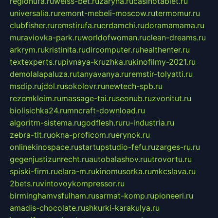
regionufa.ru
weiss-bet.ru
zaryna.ru
casinotablet.ru
universalia.ru
remont-mebeli-moscow.ru
termomur.ru
clubfisher.ru
remstirufa.ru
erdamchi.ru
doramamama.ru
muraviovka-park.ru
worldofwoman.ru
clean-dreams.ru
arkrym.ru
kristinita.ru
dircomputer.ru
healthenter.ru
textexperts.ru
pivnaya-kruzhka.ru
kinofilmy-2021.ru
demolalapaluza.ru
tanyavanya.ru
remstir-tolyatti.ru
msdip.ru
jdol.ru
sokolovr.ru
newtech-spb.ru
rezemkleim.ru
massage-tai.ru
seonub.ru
zvonitut.ru
biolisichka24.ru
mncraft-download.ru
algoritm-sistema.ru
godflesh.ru
ru-industria.ru
zebra-tlt.ru
okna-proficom.ru
erynok.ru
onlinekinospace.ru
startupstudio-fefu.ru
zarges-ru.ru
gegenjustizunrecht.ru
autobalashov.ru
utrovortu.ru
spiski-firm.ru
elara-m.ru
kinomusorka.ru
mkcslava.ru
2bets.ru
vintovoykompressor.ru
birminghamvsfulham.ru
sarmat-komp.ru
pioneeri.ru
amadis-chocolate.ru
shkurki-karakulya.ru