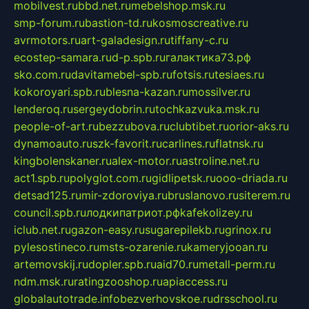
mobilvest.ru
bbd.net.ru
mebelshop.msk.ru
smp-forum.ru
bastion-td.ru
kosmoscreative.ru
avrmotors.ru
art-galadesign.ru
tiffany-c.ru
ecostep-samara.ru
d-p.spb.ru
галактика73.рф
sko.com.ru
davitamebel-spb.ru
fotsis.ru
tesiaes.ru
kokoroyari.spb.ru
blesna-kazan.ru
mossilver.ru
lenderoq.ru
sergeydobrin.ru
tochkazvuka.msk.ru
people-of-art.ru
bezzubova.ru
clubtibet.ru
orior-aks.ru
dynamoauto.ru
szk-favorit.ru
carlines.ru
flatnsk.ru
kingbolenskaner.ru
alex-motor.ru
astroline.net.ru
act1.spb.ru
polyglot.com.ru
gidlipetsk.ru
ooo-driada.ru
detsad125.ru
mir-zdoroviya.ru
bruslanovo.ru
siterem.ru
council.spb.ru
лодкипатриот.рф
kafekolizey.ru
iclub.net.ru
gazon-easy.ru
sugarepilekb.ru
grinox.ru
pylesostineco.ru
msts-ozarenie.ru
kameryjooan.ru
artemovskij.ru
dopler.spb.ru
aid70.ru
metall-perm.ru
ndm.msk.ru
ratingzooshop.ru
apiaccess.ru
globalautotrade.info
bezverhovskoe.ru
drsschool.ru