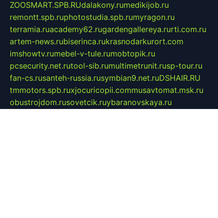
ZOOSMART.SPB.RU
dalakony.ru
medikijob.ru
remontt.spb.ru
photostudia.spb.ru
myragon.ru
terramia.ru
academy62.ru
gardengallereya.ru
rti.com.ru
artem-news.ru
biserinca.ru
krasnodarkurort.com
imshowtv.ru
mebel-v-tule.ru
mobtopik.ru
pcsecurity.net.ru
tool-sib.ru
multimetrunit.ru
sp-tour.ru
fan-cs.ru
santeh-russia.ru
symbian9.net.ru
DSHAIR.RU
tmmotors.spb.ru
xjocuricopii.com
musavtomat.msk.ru
obustrojdom.ru
sovetcik.ru
ybaranovskaya.ru
ppknews.ru
cult-alshei.ru
JAPANRUSSIA.RU
proekciyamebel.ru
imper-finans.ru
rim.org.ru
glamourai.ru
brassminus.ru
zabor-pro.ru
ftn.pp.ru
dorogoe58.ru
laimengpacker.ru
kuzova-zapchasti.ru
sageerp.ru
taxodrom.ru
dsrazvitie.ru
hardcity.net.ru
ratinghomegames.ru
topservice25.ru
gubernyan.ru
gtglasslined.ru
ii4.ru
tssport.spb.ru
andorra24.com
blackwallstreet.ru
oboimos.ru
optim-doors.com.ru
ikuch.ru
nycr.org.ru
npa21.ru
vremya-ch.spb.ru