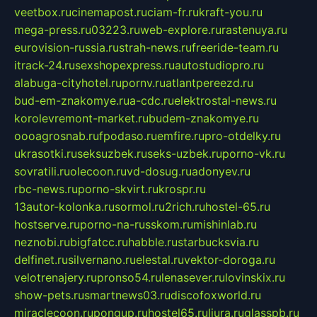
veetbox.ru
cinemapost.ru
ciam-fr.ru
kraft-you.ru
mega-press.ru
03223.ru
web-explore.ru
rastenuya.ru
eurovision-russia.ru
strah-news.ru
freeride-team.ru
itrack-24.ru
sexshopexpress.ru
autostudiopro.ru
alabuga-cityhotel.ru
pornv.ru
atlantpereezd.ru
bud-em-znakomye.ru
a-cdc.ru
elektrostal-news.ru
korolevremont-market.ru
budem-znakomye.ru
oooagrosnab.ru
fpodaso.ru
emfire.ru
pro-otdelky.ru
ukrasotki.ru
seksuzbek.ru
seks-uzbek.ru
porno-vk.ru
sovratili.ru
olecoon.ru
vd-dosug.ru
adonyev.ru
rbc-news.ru
porno-skvirt.ru
krospr.ru
13autor-kolonka.ru
sormol.ru
2rich.ru
hostel-65.ru
hostserve.ru
porno-na-russkom.ru
mishinlab.ru
neznobi.ru
bigfatcc.ru
habble.ru
starbucksvia.ru
delfinet.ru
silvernano.ru
elestal.ru
vektor-doroga.ru
velotrenajery.ru
pronso54.ru
lenasever.ru
lovinskix.ru
show-pets.ru
smartnews03.ru
discofoxworld.ru
miraclecoon.ru
pongup.ru
hostel65.ru
liura.ru
glasspb.ru