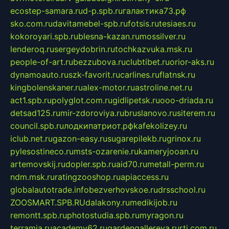
ecostep-samara.ru
d-p.spb.ru
галактика73.рф
sko.com.ru
davitamebel-spb.ru
fotsis.ru
tesiaes.ru
kokoroyari.spb.ru
blesna-kazan.ru
mossilver.ru
lenderoq.ru
sergeydobrin.ru
tochkazvuka.msk.ru
people-of-art.ru
bezzubova.ru
clubtibet.ru
orior-aks.ru
dynamoauto.ru
szk-favorit.ru
carlines.ru
flatnsk.ru
kingbolenskaner.ru
alex-motor.ru
astroline.net.ru
act1.spb.ru
polyglot.com.ru
gidlipetsk.ru
ooo-driada.ru
detsad125.ru
mir-zdoroviya.ru
bruslanovo.ru
siterem.ru
council.spb.ru
лодкипатриот.рф
kafekolizey.ru
iclub.net.ru
gazon-easy.ru
sugarepilekb.ru
grinox.ru
pylesostineco.ru
msts-ozarenie.ru
kameryjooan.ru
artemovskij.ru
dopler.spb.ru
aid70.ru
metall-perm.ru
ndm.msk.ru
ratingzooshop.ru
apiaccess.ru
globalautotrade.info
bezverhovskoe.ru
drsschool.ru
ZOOSMART.SPB.RU
dalakony.ru
medikijob.ru
remontt.spb.ru
photostudia.spb.ru
myragon.ru
terramia.ru
academy62.ru
gardengallereya.ru
rti.com.ru