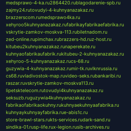
medsprawo-4-ka.ru
2864420.ru
blagodarenie-spb.ru
zajmy24.ru
tovudyi-4-kuhnyanazakaz.ru
brazzerscom.ru
medsprawo4ka.ru
xehyroo5kuhnyanazakaz.ru
fabrikayfabrikaefabrika.ru
vskrytie-zamkov-moskva-113.ru
biletnadom.ru
zed-online.ru
pimchax.ru
brazzers-hd.ru
z-host.ru
kitubeu2kuhnyanazakaz.ru
naperekate.ru
kuhnyaofabrikaufabrik.ru
kitubeu-2-kuhnyanazakaz.ru
xehyroo-5-kuhnyanazakaz.ru
cs-68.ru
guzywia-4-kuhnyanazakaz.ru
mir-tk.ru
vlknrussia.ru
cs68.ru
vladivostok-map.ru
video-seks.ru
bankaribi.ru
raszar.ru
vskrytie-zamkov-moskva113.ru
lipetsktelecom.ru
tovudyi4kuhnyanazakaz.ru
seksuzb.ru
guzywia4kuhnyanazakaz.ru
fabrikaofabrikaokuhny.ru
kuhnyaekuhnyaafabrika.ru
kuhnyaykuhnyayfabrika.ru
e-abis1c.ru
store-brawl-stars.ru
kts-services.ru
dark-sand.ru
sindika-01.ru
sp-life.ru
x-legion.ru
sib-archives.ru