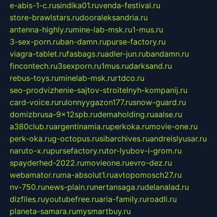
e-abis-1-c.ru
sindika01.ru
venda-festival.ru
store-brawlstars.ru
dooraleksandria.ru
antenna-highly.ru
mine-lab-msk.ru
1-mus.ru
3-sex-porn.ru
ban-damn.ru
purse-factory.ru
viagra-tablet.ru
fasbags.ru
adler-jun.ru
bandamn.ru
fincontech.ru
3sexporn.ru
1mus.ru
darksand.ru
rebus-toys.ru
minelab-msk.ru
rtdco.ru
seo-prodvizhenie-sajtov-stroitelnyh-kompanij.ru
card-voice.ru
rulonnyygazon177.ru
snow-guard.ru
domizbrusa-9x12spb.ru
demaholding.ru
aalse.ru
a380club.ru
argentinamia.ru
perkoka.ru
movie-one.ru
perk-oka.ru
g-octopus.ru
sibarchives.ru
andreislyusar.ru
naruto-x.ru
pursefactory.ru
tor-lyubov-i-grom.ru
spayderhed-2022.ru
movieone.ru
evro-dez.ru
webamator.ru
ma-absolut1.ru
avtopomosch27.ru
nv-750.ru
news-plain.ru
nertansaga.ru
delanalad.ru
dizfiles.ru
youtubefree.ru
aria-family.ru
roadli.ru
planeta-samara.ru
mysmartbuy.ru