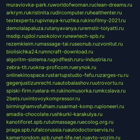
muraviovka-park.ru
worldofwoman.ru
clean-dreams.ru
arkrym.ru
kristinita.ru
dircomputer.ru
healthenter.ru
textexperts.ru
pivnaya-kruzhka.ru
kinofilmy-2021.ru
demolalapaluza.ru
tanyavanya.ru
remstir-tolyatti.ru
msdip.ru
jdol.ru
sokolovr.ru
newtech-spb.ru
rezemkleim.ru
massage-tai.ru
seonub.ru
zvonitut.ru
biolisichka24.ru
mncraft-download.ru
algoritm-sistema.ru
godflesh.ru
ru-industria.ru
zebra-tlt.ru
okna-proficom.ru
erynok.ru
onlinekinospace.ru
startupstudio-fefu.ru
zarges-ru.ru
gegenjustizunrecht.ru
autobalashov.ru
utrovortu.ru
spiski-firm.ru
elara-m.ru
kinomusorka.ru
mkcslava.ru
2bets.ru
vintovoykompressor.ru
birminghamvsfulham.ru
sarmat-komp.ru
pioneeri.ru
amadis-chocolate.ru
shkurki-karakulya.ru
kanotiforet.spb.ru
tutmassage.ru
ecolog.org.ru
praga.spb.ru
falcorussia.ru
autodoctorservis.ru
kamertondom.spb.ru
net-life.net.ru
avto-vozim.ru