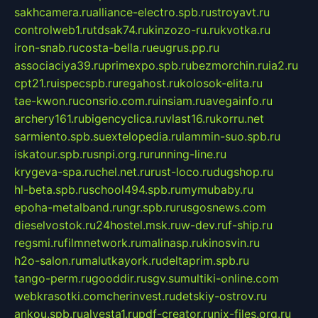
sakhcamera.ru
alliance-electro.spb.ru
stroyavt.ru
controlweb1.ru
tdsak74.ru
kinzozo-ru.ru
kvotka.ru
iron-snab.ru
costa-bella.ru
eugrus.pp.ru
associaciya39.ru
primexpo.spb.ru
bezmorchin.ru
ia2.ru
cpt21.ru
ispecspb.ru
regahost.ru
kolosok-elita.ru
tae-kwon.ru
consrio.com.ru
insiam.ru
avegainfo.ru
archery161.ru
bigencyclica.ru
vlast16.ru
korru.net
sarmiento.spb.su
extelopedia.ru
lammin-suo.spb.ru
iskatour.spb.ru
snpi.org.ru
running-line.ru
krygeva-spa.ru
chel.net.ru
rust-loco.ru
dugshop.ru
hl-beta.spb.ru
school494.spb.ru
mymubaby.ru
epoha-metalband.ru
ngr.spb.ru
rusgosnews.com
dieselvostok.ru
24hostel.msk.ru
w-dev.ru
f-ship.ru
regsmi.ru
filmnetwork.ru
malinasp.ru
kinosvin.ru
h2o-salon.ru
malutkayork.ru
deltaprim.spb.ru
tango-perm.ru
gooddir.ru
sgv.su
multiki-online.com
webkrasotki.com
cherinvest.ru
detskiy-ostrov.ru
ankou.spb.ru
alvesta1.ru
pdf-creator.ru
nix-files.org.ru