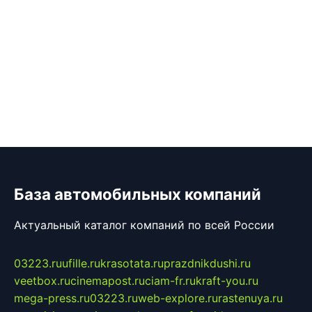
База автомобильных компаний
Актуальный каталог компаний по всей России
03223.ru
ufille.ru
krasotata.ru
prazdnikdushi.ru
veetbox.ru
cinemapost.ru
ciam-fr.ru
kraft-you.ru
mega-press.ru
03223.ru
web-explore.ru
rastenuya.ru