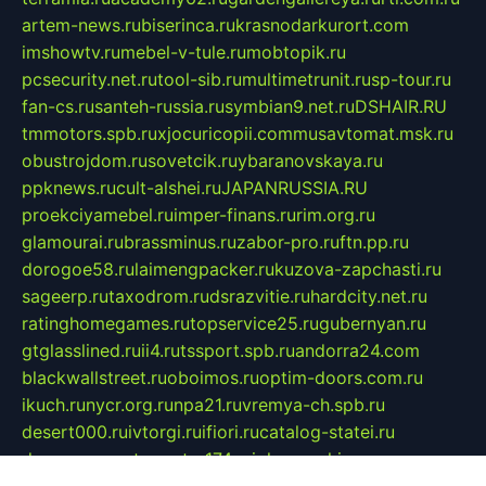
artem-news.ru
biserinca.ru
krasnodarkurort.com
imshowtv.ru
mebel-v-tule.ru
mobtopik.ru
pcsecurity.net.ru
tool-sib.ru
multimetrunit.ru
sp-tour.ru
fan-cs.ru
santeh-russia.ru
symbian9.net.ru
DSHAIR.RU
tmmotors.spb.ru
xjocuricopii.com
musavtomat.msk.ru
obustrojdom.ru
sovetcik.ru
ybaranovskaya.ru
ppknews.ru
cult-alshei.ru
JAPANRUSSIA.RU
proekciyamebel.ru
imper-finans.ru
rim.org.ru
glamourai.ru
brassminus.ru
zabor-pro.ru
ftn.pp.ru
dorogoe58.ru
laimengpacker.ru
kuzova-zapchasti.ru
sageerp.ru
taxodrom.ru
dsrazvitie.ru
hardcity.net.ru
ratinghomegames.ru
topservice25.ru
gubernyan.ru
gtglasslined.ru
ii4.ru
tssport.spb.ru
andorra24.com
blackwallstreet.ru
oboimos.ru
optim-doors.com.ru
ikuch.ru
nycr.org.ru
npa21.ru
vremya-ch.spb.ru
desert000.ru
ivtorgi.ru
ifiori.ru
catalog-statei.ru
dcv.org.ru
spetsmaster174.ru
ipkameryhiseeu.ru