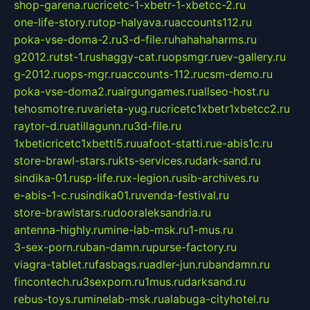
shop-garena.ru
cricetc-1-xbetr-1-xbetcc-2.ru
one-life-story.ru
top-halyava.ru
accounts112.ru
poka-vse-doma-2.ru
3-d-file.ru
hahahaharms.ru
g2012.ru
tst-1.ru
shaggy-cat.ru
opsmgr.ru
ev-gallery.ru
g-2012.ru
ops-mgr.ru
accounts-112.ru
csm-demo.ru
poka-vse-doma2.ru
airgungames.ru
allseo-host.ru
tehosmotre.ru
varieta-yug.ru
cricetc1xbetr1xbetcc2.ru
raytor-d.ru
atillagunn.ru
3d-file.ru
1xbeticricetc1xbetti5.ru
uafoot-statti.ru
e-abis1c.ru
store-brawl-stars.ru
kts-services.ru
dark-sand.ru
sindika-01.ru
sp-life.ru
x-legion.ru
sib-archives.ru
e-abis-1-c.ru
sindika01.ru
venda-festival.ru
store-brawlstars.ru
dooraleksandria.ru
antenna-highly.ru
mine-lab-msk.ru
1-mus.ru
3-sex-porn.ru
ban-damn.ru
purse-factory.ru
viagra-tablet.ru
fasbags.ru
adler-jun.ru
bandamn.ru
fincontech.ru
3sexporn.ru
1mus.ru
darksand.ru
rebus-toys.ru
minelab-msk.ru
alabuga-cityhotel.ru