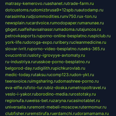
matrasy-kemerovo.ru
ashanet.ru
trade-farm.ru
dotcustoms.ru
domizbrusa9x12spb.ru
autodamp.ru
narasimha.ru
djcommodities.ru
nv750.ru
x-ton.ru
newsplain.ru
cardvoice.ru
modopaper.ru
manunae.ru
gbget.ru
alfeihavsalnassr.ru
madoma.ru
tajuncos.ru
petrovkasports.ru
porno-online-besplatno.ru
splclub.ru
york-life.ru
doroga-expo.ru
ribery.ru
cleanmedicine.ru
slovar-ivrit.ru
porno-video-besplatno.ru
seks-365.ru
ovucontrol.ru
sloty-igrovyye-avtomaty.ru
ru-industriya.ru
russkoe-porno-besplatno.ru
belgorod-day.ru
digilith.ru
pichkurovlab.ru
medic-today.ru
taksu.ru
comp123.ru
don-ykt.ru
teensvoice.ru
imgsharing.ru
domashnee-porno.ru
eva-elfie.ru
foto-tur.ru
biz-doska.ru
metropoltravel.ru
veslo-i-yakor.ru
borodino-media.ru
rostotsky.ru
regionufa.ru
weiss-bet.ru
zaryna.ru
casinotablet.ru
universalia.ru
remont-mebeli-moscow.ru
termomur.ru
clubfisher.ru
remstirufa.ru
erdamchi.ru
doramamama.ru