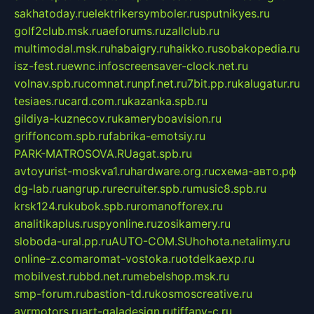
sakhatoday.ru
elektrikersymboler.ru
sputnikyes.ru
golf2club.msk.ru
aeforums.ru
zallclub.ru
multimodal.msk.ru
habaigry.ru
haikko.ru
sobakopedia.ru
isz-fest.ru
ewnc.info
screensaver-clock.net.ru
volnav.spb.ru
comnat.ru
npf.net.ru
7bit.pp.ru
kalugatur.ru
tesiaes.ru
card.com.ru
kazanka.spb.ru
gildiya-kuznecov.ru
kameryboavision.ru
griffoncom.spb.ru
fabrika-emotsiy.ru
PARK-MATROSOVA.RU
agat.spb.ru
avtoyurist-moskva1.ru
hardware.org.ru
схема-авто.рф
dg-lab.ru
angrup.ru
recruiter.spb.ru
music8.spb.ru
krsk124.ru
kubok.spb.ru
romanofforex.ru
analitikaplus.ru
spyonline.ru
zosikamery.ru
sloboda-ural.pp.ru
AUTO-COM.SU
hohota.net
alimy.ru
online-z.com
aromat-vostoka.ru
otdelkaexp.ru
mobilvest.ru
bbd.net.ru
mebelshop.msk.ru
smp-forum.ru
bastion-td.ru
kosmoscreative.ru
avrmotors.ru
art-galadesign.ru
tiffany-c.ru