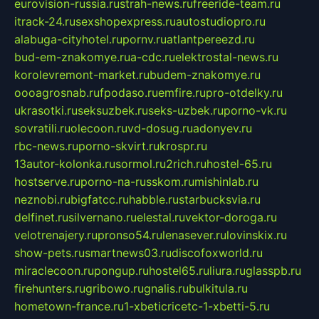
eurovision-russia.ru
strah-news.ru
freeride-team.ru
itrack-24.ru
sexshopexpress.ru
autostudiopro.ru
alabuga-cityhotel.ru
pornv.ru
atlantpereezd.ru
bud-em-znakomye.ru
a-cdc.ru
elektrostal-news.ru
korolevremont-market.ru
budem-znakomye.ru
oooagrosnab.ru
fpodaso.ru
emfire.ru
pro-otdelky.ru
ukrasotki.ru
seksuzbek.ru
seks-uzbek.ru
porno-vk.ru
sovratili.ru
olecoon.ru
vd-dosug.ru
adonyev.ru
rbc-news.ru
porno-skvirt.ru
krospr.ru
13autor-kolonka.ru
sormol.ru
2rich.ru
hostel-65.ru
hostserve.ru
porno-na-russkom.ru
mishinlab.ru
neznobi.ru
bigfatcc.ru
habble.ru
starbucksvia.ru
delfinet.ru
silvernano.ru
elestal.ru
vektor-doroga.ru
velotrenajery.ru
pronso54.ru
lenasever.ru
lovinskix.ru
show-pets.ru
smartnews03.ru
discofoxworld.ru
miraclecoon.ru
pongup.ru
hostel65.ru
liura.ru
glasspb.ru
firehunters.ru
gribowo.ru
gnalis.ru
bulkitula.ru
hometown-france.ru
1-xbeticricetc-1-xbetti-5.ru