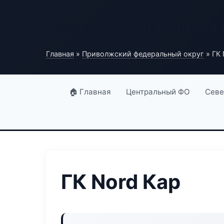
База автомобильных
Главная
»
Приволжский федеральный округ
» ГК 
🏠 Главная
Центральный ФО
Севе
ГК Nord Кар