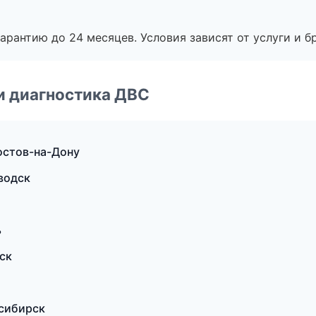
рантию до 24 месяцев. Условия зависят от услуги и бр
и диагностика ДВС
Ростов-на-Дону
водск
ь
ск
осибирск