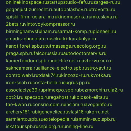
onlinekinospace.ru
startupstudio-fefu.ru
zarges-ru.ru
gegenjustizunrecht.ru
autobalashov.ru
utrovortu.ru
spiski-firm.ru
elara-m.ru
kinomusorka.ru
mkcslava.ru
2bets.ru
vintovoykompressor.ru
birminghamvsfulham.ru
sarmat-komp.ru
pioneeri.ru
amadis-chocolate.ru
shkurki-karakulya.ru
kanotiforet.spb.ru
tutmassage.ru
ecolog.org.ru
praga.spb.ru
falcorussia.ru
autodoctorservis.ru
kamertondom.spb.ru
net-life.net.ru
avto-vozim.ru
sakhcamera.ru
alliance-electro.spb.ru
stroyavt.ru
controlweb1.ru
tdsak74.ru
kinzozo-ru.ru
kvotka.ru
iron-snab.ru
costa-bella.ru
eugrus.pp.ru
associaciya39.ru
primexpo.spb.ru
bezmorchin.ru
ia2.ru
cpt21.ru
ispecspb.ru
regahost.ru
kolosok-elita.ru
tae-kwon.ru
consrio.com.ru
insiam.ru
avegainfo.ru
archery161.ru
bigencyclica.ru
vlast16.ru
korru.net
sarmiento.spb.su
extelopedia.ru
lammin-suo.spb.ru
iskatour.spb.ru
snpi.org.ru
running-line.ru