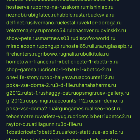
hostserve.ru
porno-na-russkom.ru
mishinlab.ru
neznobi.ru
bigfatcc.ru
habble.ru
starbucksvia.ru
delfinet.ru
silvernano.ru
elestal.ru
vektor-doroga.ru
velotrenajery.ru
pronso54.ru
lenasever.ru
lovinskix.ru
show-pets.ru
smartnews03.ru
discofoxworld.ru
miraclecoon.ru
pongup.ru
hostel65.ru
liura.ru
glasspb.ru
firehunters.ru
gribowo.ru
gnalis.ru
bulkitula.ru
hometown-france.ru
1-xbeticricetc-1-xbetti-5.ru
shop-garena.ru
cricetc-1-xbetr-1-xbetcc-2.ru
one-life-story.ru
top-halyava.ru
accounts112.ru
poka-vse-doma-2.ru
3-d-file.ru
hahahaharms.ru
g2012.ru
tst-1.ru
shaggy-cat.ru
opsmgr.ru
ev-gallery.ru
g-2012.ru
ops-mgr.ru
accounts-112.ru
csm-demo.ru
poka-vse-doma2.ru
airgungames.ru
allseo-host.ru
tehosmotre.ru
varieta-yug.ru
cricetc1xbetr1xbetcc2.ru
raytor-d.ru
atillagunn.ru
3d-file.ru
1xbeticricetc1xbetti5.ru
uafoot-statti.ru
e-abis1c.ru
store-brawl-stars.ru
kts-services.ru
dark-sand.ru