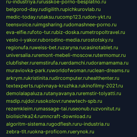
ru-industriya.ru
russkoe-porno-besplatno.ru
belgorod-day.ru
digilith.ru
pichkurovlab.ru
medic-today.ru
taksu.ru
comp123.ru
don-ykt.ru
teensvoice.ru
imgsharing.ru
domashnee-porno.ru
eva-elfie.ru
foto-tur.ru
biz-doska.ru
metropoltravel.ru
veslo-i-yakor.ru
borodino-media.ru
rostotsky.ru
regionufa.ru
weiss-bet.ru
zaryna.ru
casinotablet.ru
universalia.ru
remont-mebeli-moscow.ru
termomur.ru
clubfisher.ru
remstirufa.ru
erdamchi.ru
doramamama.ru
muraviovka-park.ru
worldofwoman.ru
clean-dreams.ru
arkrym.ru
kristinita.ru
dircomputer.ru
healthenter.ru
textexperts.ru
pivnaya-kruzhka.ru
kinofilmy-2021.ru
demolalapaluza.ru
tanyavanya.ru
remstir-tolyatti.ru
msdip.ru
jdol.ru
sokolovr.ru
newtech-spb.ru
rezemkleim.ru
massage-tai.ru
seonub.ru
zvonitut.ru
biolisichka24.ru
mncraft-download.ru
algoritm-sistema.ru
godflesh.ru
ru-industria.ru
zebra-tlt.ru
okna-proficom.ru
erynok.ru