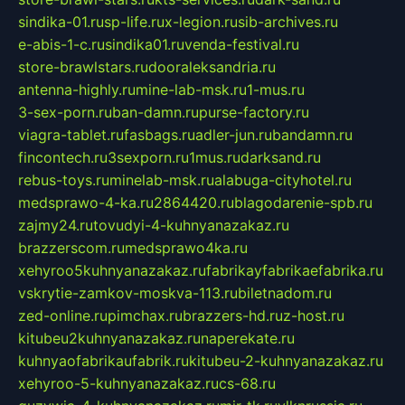
sindika-01.ru
sp-life.ru
x-legion.ru
sib-archives.ru
e-abis-1-c.ru
sindika01.ru
venda-festival.ru
store-brawlstars.ru
dooraleksandria.ru
antenna-highly.ru
mine-lab-msk.ru
1-mus.ru
3-sex-porn.ru
ban-damn.ru
purse-factory.ru
viagra-tablet.ru
fasbags.ru
adler-jun.ru
bandamn.ru
fincontech.ru
3sexporn.ru
1mus.ru
darksand.ru
rebus-toys.ru
minelab-msk.ru
alabuga-cityhotel.ru
medsprawo-4-ka.ru
2864420.ru
blagodarenie-spb.ru
zajmy24.ru
tovudyi-4-kuhnyanazakaz.ru
brazzerscom.ru
medsprawo4ka.ru
xehyroo5kuhnyanazakaz.ru
fabrikayfabrikaefabrika.ru
vskrytie-zamkov-moskva-113.ru
biletnadom.ru
zed-online.ru
pimchax.ru
brazzers-hd.ru
z-host.ru
kitubeu2kuhnyanazakaz.ru
naperekate.ru
kuhnyaofabrikaufabrik.ru
kitubeu-2-kuhnyanazakaz.ru
xehyroo-5-kuhnyanazakaz.ru
cs-68.ru