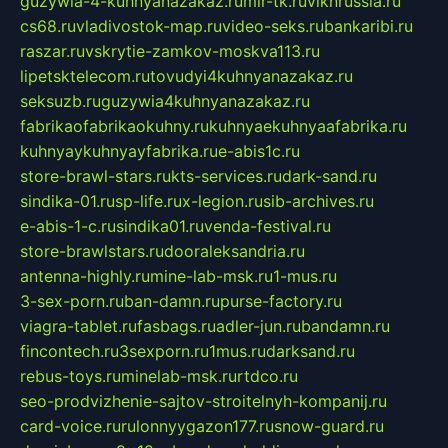
guzywia-4-kuhnyanazakaz.ru
mir-tk.ru
vlknrussia.ru
cs68.ru
vladivostok-map.ru
video-seks.ru
bankaribi.ru
raszar.ru
vskrytie-zamkov-moskva113.ru
lipetsktelecom.ru
tovudyi4kuhnyanazakaz.ru
seksuzb.ru
guzywia4kuhnyanazakaz.ru
fabrikaofabrikaokuhny.ru
kuhnyaekuhnyaafabrika.ru
kuhnyaykuhnyayfabrika.ru
e-abis1c.ru
store-brawl-stars.ru
kts-services.ru
dark-sand.ru
sindika-01.ru
sp-life.ru
x-legion.ru
sib-archives.ru
e-abis-1-c.ru
sindika01.ru
venda-festival.ru
store-brawlstars.ru
dooraleksandria.ru
antenna-highly.ru
mine-lab-msk.ru
1-mus.ru
3-sex-porn.ru
ban-damn.ru
purse-factory.ru
viagra-tablet.ru
fasbags.ru
adler-jun.ru
bandamn.ru
fincontech.ru
3sexporn.ru
1mus.ru
darksand.ru
rebus-toys.ru
minelab-msk.ru
rtdco.ru
seo-prodvizhenie-sajtov-stroitelnyh-kompanij.ru
card-voice.ru
rulonnyygazon177.ru
snow-guard.ru