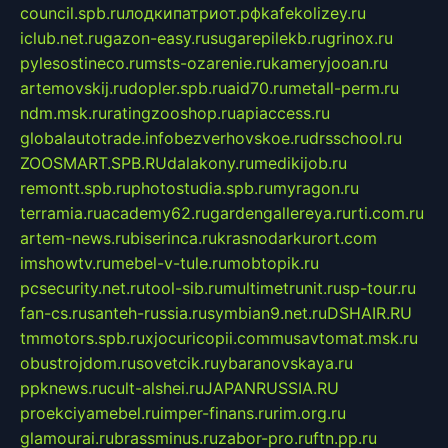
council.spb.ru
лодкипатриот.рф
kafekolizey.ru
iclub.net.ru
gazon-easy.ru
sugarepilekb.ru
grinox.ru
pylesostineco.ru
msts-ozarenie.ru
kameryjooan.ru
artemovskij.ru
dopler.spb.ru
aid70.ru
metall-perm.ru
ndm.msk.ru
ratingzooshop.ru
apiaccess.ru
globalautotrade.info
bezverhovskoe.ru
drsschool.ru
ZOOSMART.SPB.RU
dalakony.ru
medikijob.ru
remontt.spb.ru
photostudia.spb.ru
myragon.ru
terramia.ru
academy62.ru
gardengallereya.ru
rti.com.ru
artem-news.ru
biserinca.ru
krasnodarkurort.com
imshowtv.ru
mebel-v-tule.ru
mobtopik.ru
pcsecurity.net.ru
tool-sib.ru
multimetrunit.ru
sp-tour.ru
fan-cs.ru
santeh-russia.ru
symbian9.net.ru
DSHAIR.RU
tmmotors.spb.ru
xjocuricopii.com
musavtomat.msk.ru
obustrojdom.ru
sovetcik.ru
ybaranovskaya.ru
ppknews.ru
cult-alshei.ru
JAPANRUSSIA.RU
proekciyamebel.ru
imper-finans.ru
rim.org.ru
glamourai.ru
brassminus.ru
zabor-pro.ru
ftn.pp.ru