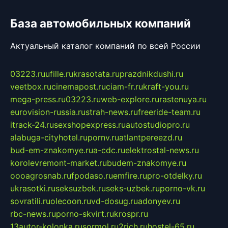
База автомобильных компаний
Актуальный каталог компаний по всей России
03223.ru
ufille.ru
krasotata.ru
prazdnikdushi.ru
veetbox.ru
cinemapost.ru
ciam-fr.ru
kraft-you.ru
mega-press.ru
03223.ru
web-explore.ru
rastenuya.ru
eurovision-russia.ru
strah-news.ru
freeride-team.ru
itrack-24.ru
sexshopexpress.ru
autostudiopro.ru
alabuga-cityhotel.ru
pornv.ru
atlantpereezd.ru
bud-em-znakomye.ru
a-cdc.ru
elektrostal-news.ru
korolevremont-market.ru
budem-znakomye.ru
oooagrosnab.ru
fpodaso.ru
emfire.ru
pro-otdelky.ru
ukrasotki.ru
seksuzbek.ru
seks-uzbek.ru
porno-vk.ru
sovratili.ru
olecoon.ru
vd-dosug.ru
adonyev.ru
rbc-news.ru
porno-skvirt.ru
krospr.ru
13autor-kolonka.ru
sormol.ru
2rich.ru
hostel-65.ru