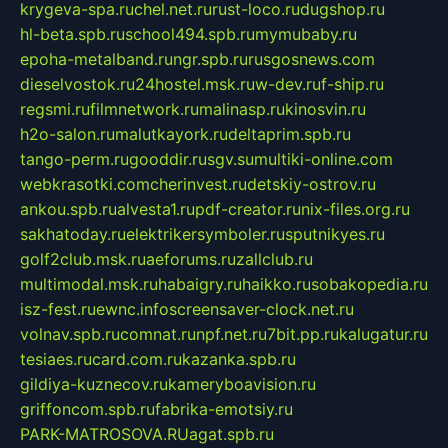
krygeva-spa.ru
chel.net.ru
rust-loco.ru
dugshop.ru
hl-beta.spb.ru
school494.spb.ru
mymubaby.ru
epoha-metalband.ru
ngr.spb.ru
rusgosnews.com
dieselvostok.ru
24hostel.msk.ru
w-dev.ru
f-ship.ru
regsmi.ru
filmnetwork.ru
malinasp.ru
kinosvin.ru
h2o-salon.ru
malutkayork.ru
deltaprim.spb.ru
tango-perm.ru
gooddir.ru
sgv.su
multiki-online.com
webkrasotki.com
cherinvest.ru
detskiy-ostrov.ru
ankou.spb.ru
alvesta1.ru
pdf-creator.ru
nix-files.org.ru
sakhatoday.ru
elektrikersymboler.ru
sputnikyes.ru
golf2club.msk.ru
aeforums.ru
zallclub.ru
multimodal.msk.ru
habaigry.ru
haikko.ru
sobakopedia.ru
isz-fest.ru
ewnc.info
screensaver-clock.net.ru
volnav.spb.ru
comnat.ru
npf.net.ru
7bit.pp.ru
kalugatur.ru
tesiaes.ru
card.com.ru
kazanka.spb.ru
gildiya-kuznecov.ru
kameryboavision.ru
griffoncom.spb.ru
fabrika-emotsiy.ru
PARK-MATROSOVA.RU
agat.spb.ru