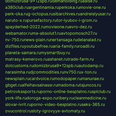
domizbrusa-9x12spb.ru
demaholding.ru
aalse.ru
a380club.ru
argentinamia.ru
perkoka.ru
movie-one.ru
perk-oka.ru
g-octopus.ru
sibarchives.ru
andreislyusar.ru
naruto-x.ru
pursefactory.ru
tor-lyubov-i-grom.ru
spayderhed-2022.ru
movieone.ru
evro-dez.ru
webamator.ru
ma-absolut1.ru
avtopomosch27.ru
nv-750.ru
news-plain.ru
nertansaga.ru
delanalad.ru
dizfiles.ru
youtubefree.ru
aria-family.ru
roadli.ru
planeta-samara.ru
mysmartbuy.ru
matrasy-kemerovo.ru
ashanet.ru
trade-farm.ru
dotcustoms.ru
domizbrusa9x12spb.ru
autodamp.ru
narasimha.ru
djcommodities.ru
nv750.ru
x-ton.ru
newsplain.ru
cardvoice.ru
modopaper.ru
manunae.ru
gbget.ru
alfeihavsalnassr.ru
madoma.ru
tajuncos.ru
petrovkasports.ru
porno-online-besplatno.ru
splclub.ru
york-life.ru
doroga-expo.ru
ribery.ru
cleanmedicine.ru
slovar-ivrit.ru
porno-video-besplatno.ru
seks-365.ru
ovucontrol.ru
sloty-igrovyye-avtomaty.ru