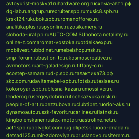
avtoyurist-moskva1.ru
hardware.org.ru
схема-авто.рф
dg-lab.ru
angrup.ru
recruiter.spb.ru
music8.spb.ru
krsk124.ru
kubok.spb.ru
romanofforex.ru
analitikaplus.ru
spyonline.ru
zosikamery.ru
sloboda-ural.pp.ru
AUTO-COM.SU
hohota.net
alimy.ru
online-z.com
aromat-vostoka.ru
otdelkaexp.ru
mobilvest.ru
bbd.net.ru
mebelshop.msk.ru
smp-forum.ru
bastion-td.ru
kosmoscreative.ru
avrmotors.ru
art-galadesign.ru
tiffany-c.ru
ecostep-samara.ru
d-p.spb.ru
галактика73.рф
sko.com.ru
davitamebel-spb.ru
fotsis.ru
tesiaes.ru
kokoroyari.spb.ru
blesna-kazan.ru
mossilver.ru
lenderoq.ru
sergeydobrin.ru
tochkazvuka.msk.ru
people-of-art.ru
bezzubova.ru
clubtibet.ru
orior-aks.ru
dynamoauto.ru
szk-favorit.ru
carlines.ru
flatnsk.ru
kingbolenskaner.ru
alex-motor.ru
astroline.net.ru
act1.spb.ru
polyglot.com.ru
gidlipetsk.ru
ooo-driada.ru
detsad125.ru
mir-zdoroviya.ru
bruslanovo.ru
siterem.ru