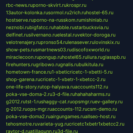
rbc-news.ru
porno-skvirt.ru
krospr.ru
13autor-kolonka.ru
sormol.ru
2rich.ru
hostel-65.ru
hostserve.ru
porno-na-russkom.ru
mishinlab.ru
neznobi.ru
bigfatcc.ru
habble.ru
starbucksvia.ru
delfinet.ru
silvernano.ru
elestal.ru
vektor-doroga.ru
velotrenajery.ru
pronso54.ru
lenasever.ru
lovinskix.ru
show-pets.ru
smartnews03.ru
discofoxworld.ru
miraclecoon.ru
pongup.ru
hostel65.ru
liura.ru
glasspb.ru
firehunters.ru
gribowo.ru
gnalis.ru
bulkitula.ru
hometown-france.ru
1-xbeticricetc-1-xbetti-5.ru
shop-garena.ru
cricetc-1-xbetr-1-xbetcc-2.ru
one-life-story.ru
top-halyava.ru
accounts112.ru
poka-vse-doma-2.ru
3-d-file.ru
hahahaharms.ru
g2012.ru
tst-1.ru
shaggy-cat.ru
opsmgr.ru
ev-gallery.ru
g-2012.ru
ops-mgr.ru
accounts-112.ru
csm-demo.ru
poka-vse-doma2.ru
airgungames.ru
allseo-host.ru
tehosmotre.ru
varieta-yug.ru
cricetc1xbetr1xbetcc2.ru
raytor-d.ru
atillagunn.ru
3d-file.ru