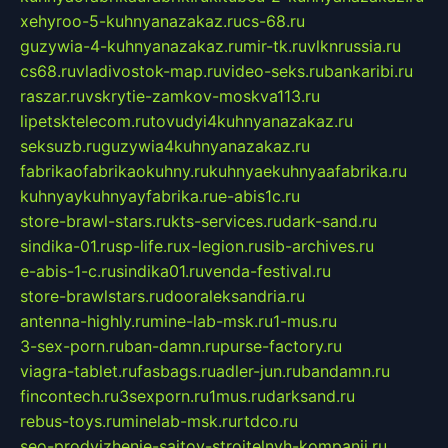
xehyroo-5-kuhnyanazakaz.ru
cs-68.ru
guzywia-4-kuhnyanazakaz.ru
mir-tk.ru
vlknrussia.ru
cs68.ru
vladivostok-map.ru
video-seks.ru
bankaribi.ru
raszar.ru
vskrytie-zamkov-moskva113.ru
lipetsktelecom.ru
tovudyi4kuhnyanazakaz.ru
seksuzb.ru
guzywia4kuhnyanazakaz.ru
fabrikaofabrikaokuhny.ru
kuhnyaekuhnyaafabrika.ru
kuhnyaykuhnyayfabrika.ru
e-abis1c.ru
store-brawl-stars.ru
kts-services.ru
dark-sand.ru
sindika-01.ru
sp-life.ru
x-legion.ru
sib-archives.ru
e-abis-1-c.ru
sindika01.ru
venda-festival.ru
store-brawlstars.ru
dooraleksandria.ru
antenna-highly.ru
mine-lab-msk.ru
1-mus.ru
3-sex-porn.ru
ban-damn.ru
purse-factory.ru
viagra-tablet.ru
fasbags.ru
adler-jun.ru
bandamn.ru
fincontech.ru
3sexporn.ru
1mus.ru
darksand.ru
rebus-toys.ru
minelab-msk.ru
rtdco.ru
seo-prodvizhenie-sajtov-stroitelnyh-kompanij.ru