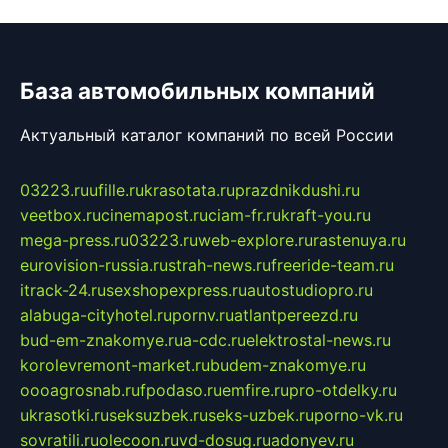
База автомобильных компаний
Актуальный каталог компаний по всей России
03223.ru
ufille.ru
krasotata.ru
prazdnikdushi.ru
veetbox.ru
cinemapost.ru
ciam-fr.ru
kraft-you.ru
mega-press.ru
03223.ru
web-explore.ru
rastenuya.ru
eurovision-russia.ru
strah-news.ru
freeride-team.ru
itrack-24.ru
sexshopexpress.ru
autostudiopro.ru
alabuga-cityhotel.ru
pornv.ru
atlantpereezd.ru
bud-em-znakomye.ru
a-cdc.ru
elektrostal-news.ru
korolevremont-market.ru
budem-znakomye.ru
oooagrosnab.ru
fpodaso.ru
emfire.ru
pro-otdelky.ru
ukrasotki.ru
seksuzbek.ru
seks-uzbek.ru
porno-vk.ru
sovratili.ru
olecoon.ru
vd-dosug.ru
adonyev.ru