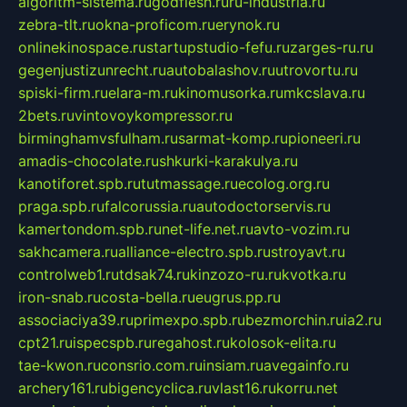
algoritm-sistema.ru
godflesh.ru
ru-industria.ru
zebra-tlt.ru
okna-proficom.ru
erynok.ru
onlinekinospace.ru
startupstudio-fefu.ru
zarges-ru.ru
gegenjustizunrecht.ru
autobalashov.ru
utrovortu.ru
spiski-firm.ru
elara-m.ru
kinomusorka.ru
mkcslava.ru
2bets.ru
vintovoykompressor.ru
birminghamvsfulham.ru
sarmat-komp.ru
pioneeri.ru
amadis-chocolate.ru
shkurki-karakulya.ru
kanotiforet.spb.ru
tutmassage.ru
ecolog.org.ru
praga.spb.ru
falcorussia.ru
autodoctorservis.ru
kamertondom.spb.ru
net-life.net.ru
avto-vozim.ru
sakhcamera.ru
alliance-electro.spb.ru
stroyavt.ru
controlweb1.ru
tdsak74.ru
kinzozo-ru.ru
kvotka.ru
iron-snab.ru
costa-bella.ru
eugrus.pp.ru
associaciya39.ru
primexpo.spb.ru
bezmorchin.ru
ia2.ru
cpt21.ru
ispecspb.ru
regahost.ru
kolosok-elita.ru
tae-kwon.ru
consrio.com.ru
insiam.ru
avegainfo.ru
archery161.ru
bigencyclica.ru
vlast16.ru
korru.net