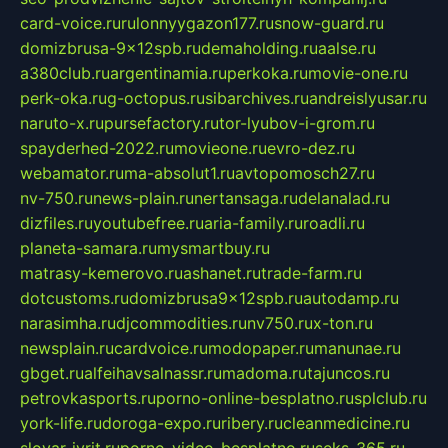
card-voice.ru
rulonnyygazon177.ru
snow-guard.ru
domizbrusa-9x12spb.ru
demaholding.ru
aalse.ru
a380club.ru
argentinamia.ru
perkoka.ru
movie-one.ru
perk-oka.ru
g-octopus.ru
sibarchives.ru
andreislyusar.ru
naruto-x.ru
pursefactory.ru
tor-lyubov-i-grom.ru
spayderhed-2022.ru
movieone.ru
evro-dez.ru
webamator.ru
ma-absolut1.ru
avtopomosch27.ru
nv-750.ru
news-plain.ru
nertansaga.ru
delanalad.ru
dizfiles.ru
youtubefree.ru
aria-family.ru
roadli.ru
planeta-samara.ru
mysmartbuy.ru
matrasy-kemerovo.ru
ashanet.ru
trade-farm.ru
dotcustoms.ru
domizbrusa9x12spb.ru
autodamp.ru
narasimha.ru
djcommodities.ru
nv750.ru
x-ton.ru
newsplain.ru
cardvoice.ru
modopaper.ru
manunae.ru
gbget.ru
alfeihavsalnassr.ru
madoma.ru
tajuncos.ru
petrovkasports.ru
porno-online-besplatno.ru
splclub.ru
york-life.ru
doroga-expo.ru
ribery.ru
cleanmedicine.ru
slovar-ivrit.ru
porno-video-besplatno.ru
seks-365.ru