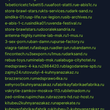
1xbeticricetc1xbetti5.ru
uafoot-statti.ru
e-abis1c.ru
store-brawl-stars.ru
kts-services.ru
dark-sand.ru
sindika-01.ru
sp-life.ru
x-legion.ru
sib-archives.ru
e-abis-1-c.ru
sindika01.ru
venda-festival.ru
store-brawlstars.ru
dooraleksandria.ru
antenna-highly.ru
mine-lab-msk.ru
1-mus.ru
3-sex-porn.ru
ban-damn.ru
purse-factory.ru
viagra-tablet.ru
fasbags.ru
adler-jun.ru
bandamn.ru
fincontech.ru
3sexporn.ru
1mus.ru
darksand.ru
rebus-toys.ru
minelab-msk.ru
alabuga-cityhotel.ru
medsprawo-4-ka.ru
2864420.ru
blagodarenie-spb.ru
zajmy24.ru
tovudyi-4-kuhnyanazakaz.ru
brazzerscom.ru
medsprawo4ka.ru
xehyroo5kuhnyanazakaz.ru
fabrikayfabrikaefabrika.ru
vskrytie-zamkov-moskva-113.ru
biletnadom.ru
zed-online.ru
pimchax.ru
brazzers-hd.ru
z-host.ru
kitubeu2kuhnyanazakaz.ru
naperekate.ru
kuhnyaofabrikaufabrik.ru
kitubeu-2-kuhnyanazakaz.ru