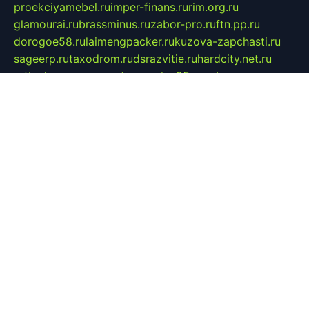
proekciyamebel.ru
imper-finans.ru
rim.org.ru
glamourai.ru
brassminus.ru
zabor-pro.ru
ftn.pp.ru
dorogoe58.ru
laimengpacker.ru
kuzova-zapchasti.ru
sageerp.ru
taxodrom.ru
dsrazvitie.ru
hardcity.net.ru
ratinghomegames.ru
topservice25.ru
gubernyan.ru
gtglasslined.ru
ii4.ru
tssport.spb.ru
andorra24.com
blackwallstreet.ru
oboimos.ru
optim-doors.com.ru
ikuch.ru
nycr.org.ru
npa21.ru
vremya-ch.spb.ru
desert000.ru
ivtorgi.ru
ifiori.ru
catalog-statei.ru
dcv.org.ru
spetsmaster174.ru
ipkameryhiseeu.ru
dum26.ru
ruspol.spb.ru
fr-opendp.ru
kam-solnyshko.ru
cheyenne-arapaho.ru
sevzapmetal.spb.ru
ted-lapidus.spb.ru
parasite-eliminator.ru
sigma-complete.ru
modernworld.ru
dama-moda.ru
eholot-group.ru
sk-nvkz.ru
DRONGOLD.RU
democratia2.ru
i-farmer.ru
mass-sport.org
jablonex.spb.ru
bookmess.ru
linkword.ru
refineua.com.ru
cs-spec.net.ru
altay-mebel.ru