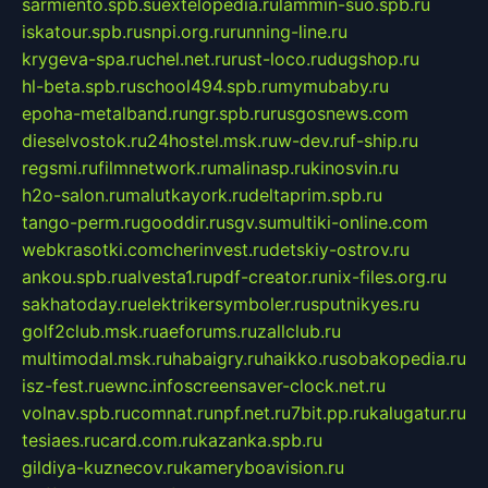
sarmiento.spb.su
extelopedia.ru
lammin-suo.spb.ru
iskatour.spb.ru
snpi.org.ru
running-line.ru
krygeva-spa.ru
chel.net.ru
rust-loco.ru
dugshop.ru
hl-beta.spb.ru
school494.spb.ru
mymubaby.ru
epoha-metalband.ru
ngr.spb.ru
rusgosnews.com
dieselvostok.ru
24hostel.msk.ru
w-dev.ru
f-ship.ru
regsmi.ru
filmnetwork.ru
malinasp.ru
kinosvin.ru
h2o-salon.ru
malutkayork.ru
deltaprim.spb.ru
tango-perm.ru
gooddir.ru
sgv.su
multiki-online.com
webkrasotki.com
cherinvest.ru
detskiy-ostrov.ru
ankou.spb.ru
alvesta1.ru
pdf-creator.ru
nix-files.org.ru
sakhatoday.ru
elektrikersymboler.ru
sputnikyes.ru
golf2club.msk.ru
aeforums.ru
zallclub.ru
multimodal.msk.ru
habaigry.ru
haikko.ru
sobakopedia.ru
isz-fest.ru
ewnc.info
screensaver-clock.net.ru
volnav.spb.ru
comnat.ru
npf.net.ru
7bit.pp.ru
kalugatur.ru
tesiaes.ru
card.com.ru
kazanka.spb.ru
gildiya-kuznecov.ru
kameryboavision.ru