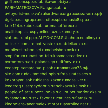
griffoncom.spb.ru
fabrika-emotsiy.ru
PARK-MATROSOVA.RU
agat.spb.ru
avtoyurist-moskva1.ru
hardware.org.ru
схема-авто.рф
dg-lab.ru
angrup.ru
recruiter.spb.ru
music8.spb.ru
krsk124.ru
kubok.spb.ru
romanofforex.ru
analitikaplus.ru
spyonline.ru
zosikamery.ru
sloboda-ural.pp.ru
AUTO-COM.SU
hohota.net
alimy.ru
online-z.com
aromat-vostoka.ru
otdelkaexp.ru
mobilvest.ru
bbd.net.ru
mebelshop.msk.ru
smp-forum.ru
bastion-td.ru
kosmoscreative.ru
avrmotors.ru
art-galadesign.ru
tiffany-c.ru
ecostep-samara.ru
d-p.spb.ru
галактика73.рф
sko.com.ru
davitamebel-spb.ru
fotsis.ru
tesiaes.ru
kokoroyari.spb.ru
blesna-kazan.ru
mossilver.ru
lenderoq.ru
sergeydobrin.ru
tochkazvuka.msk.ru
people-of-art.ru
bezzubova.ru
clubtibet.ru
orior-aks.ru
dynamoauto.ru
szk-favorit.ru
carlines.ru
flatnsk.ru
kingbolenskaner.ru
alex-motor.ru
astroline.net.ru