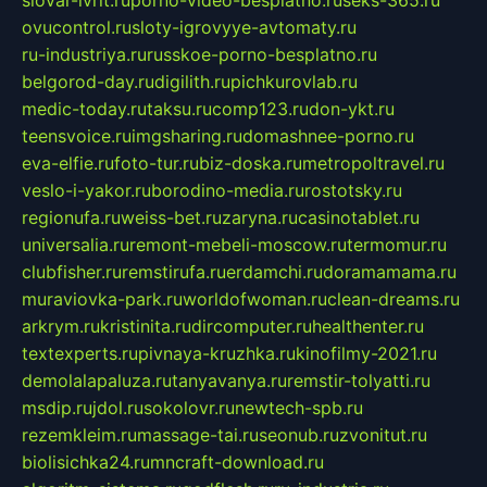
ovucontrol.ru
sloty-igrovyye-avtomaty.ru
ru-industriya.ru
russkoe-porno-besplatno.ru
belgorod-day.ru
digilith.ru
pichkurovlab.ru
medic-today.ru
taksu.ru
comp123.ru
don-ykt.ru
teensvoice.ru
imgsharing.ru
domashnee-porno.ru
eva-elfie.ru
foto-tur.ru
biz-doska.ru
metropoltravel.ru
veslo-i-yakor.ru
borodino-media.ru
rostotsky.ru
regionufa.ru
weiss-bet.ru
zaryna.ru
casinotablet.ru
universalia.ru
remont-mebeli-moscow.ru
termomur.ru
clubfisher.ru
remstirufa.ru
erdamchi.ru
doramamama.ru
muraviovka-park.ru
worldofwoman.ru
clean-dreams.ru
arkrym.ru
kristinita.ru
dircomputer.ru
healthenter.ru
textexperts.ru
pivnaya-kruzhka.ru
kinofilmy-2021.ru
demolalapaluza.ru
tanyavanya.ru
remstir-tolyatti.ru
msdip.ru
jdol.ru
sokolovr.ru
newtech-spb.ru
rezemkleim.ru
massage-tai.ru
seonub.ru
zvonitut.ru
biolisichka24.ru
mncraft-download.ru