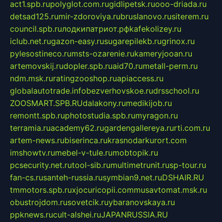
act1.spb.ru
polyglot.com.ru
gidlipetsk.ru
ooo-driada.ru
detsad125.ru
mir-zdoroviya.ru
bruslanovo.ru
siterem.ru
council.spb.ru
лодкипатриот.рф
kafekolizey.ru
iclub.net.ru
gazon-easy.ru
sugarepilekb.ru
grinox.ru
pylesostineco.ru
msts-ozarenie.ru
kameryjooan.ru
artemovskij.ru
dopler.spb.ru
aid70.ru
metall-perm.ru
ndm.msk.ru
ratingzooshop.ru
apiaccess.ru
globalautotrade.info
bezverhovskoe.ru
drsschool.ru
ZOOSMART.SPB.RU
dalakony.ru
medikijob.ru
remontt.spb.ru
photostudia.spb.ru
myragon.ru
terramia.ru
academy62.ru
gardengallereya.ru
rti.com.ru
artem-news.ru
biserinca.ru
krasnodarkurort.com
imshowtv.ru
mebel-v-tule.ru
mobtopik.ru
pcsecurity.net.ru
tool-sib.ru
multimetrunit.ru
sp-tour.ru
fan-cs.ru
santeh-russia.ru
symbian9.net.ru
DSHAIR.RU
tmmotors.spb.ru
xjocuricopii.com
musavtomat.msk.ru
obustrojdom.ru
sovetcik.ru
ybaranovskaya.ru
ppknews.ru
cult-alshei.ru
JAPANRUSSIA.RU