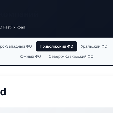
 компаний
 FastFix Road
ро-Западный ФО
Приволжский ФО
Уральский ФО
Южный ФО
Северо-Кавказский ФО
ad