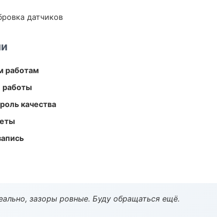
ибровка датчиков
ми
м работам
е работы
роль качества
меты
запись
еально, зазоры ровные. Буду обращаться ещё.