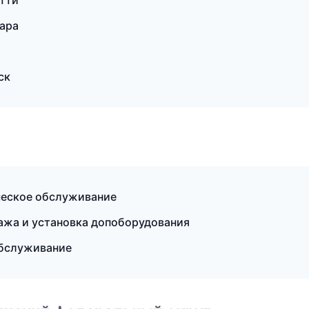
ятти
мара
ск
ическое обслуживание
дажа и установка допоборудования
обслуживание