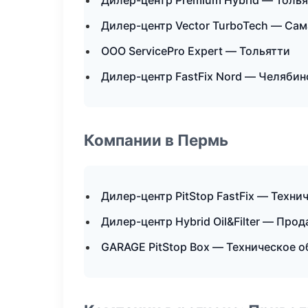
Дилер-центр Premium Hybrid — Толь
Дилер-центр Vector TurboTech — Са
ООО ServicePro Expert — Тольятти
Дилер-центр FastFix Nord — Челябин
Компании в Пермь
Дилер-центр PitStop FastFix — Техн
Дилер-центр Hybrid Oil&Filter — Про
GARAGE PitStop Box — Техническое 