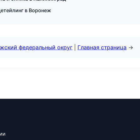
детейлинг в Воронеж
лжский федеральный округ
|
Главная страница
→
сии