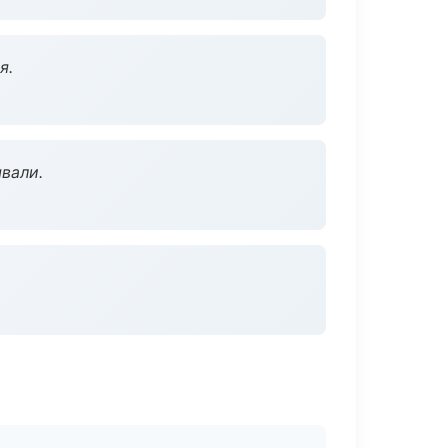
я.
вали.