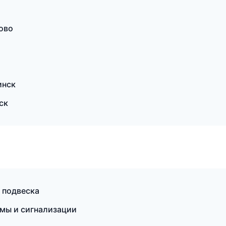
ово
инск
ск
и подвеска
емы и сигнализации