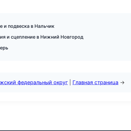
е и подвеска в Нальчик
сия и сцепление в Нижний Новгород
верь
лжский федеральный округ
|
Главная страница
→