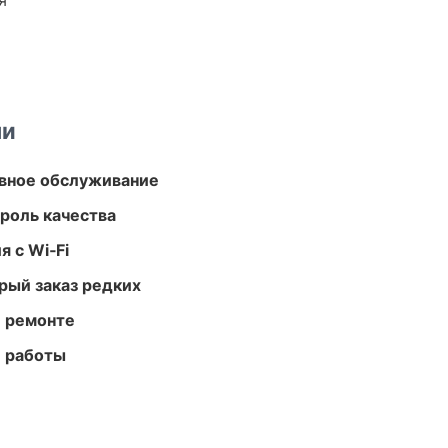
я
ми
вное обслуживание
роль качества
 с Wi‑Fi
рый заказ редких
и ремонте
е работы