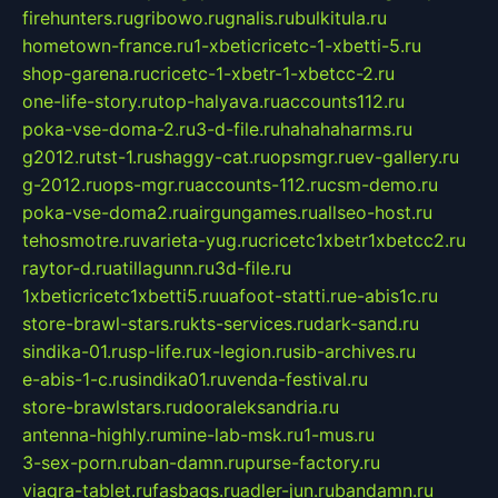
firehunters.ru
gribowo.ru
gnalis.ru
bulkitula.ru
hometown-france.ru
1-xbeticricetc-1-xbetti-5.ru
shop-garena.ru
cricetc-1-xbetr-1-xbetcc-2.ru
one-life-story.ru
top-halyava.ru
accounts112.ru
poka-vse-doma-2.ru
3-d-file.ru
hahahaharms.ru
g2012.ru
tst-1.ru
shaggy-cat.ru
opsmgr.ru
ev-gallery.ru
g-2012.ru
ops-mgr.ru
accounts-112.ru
csm-demo.ru
poka-vse-doma2.ru
airgungames.ru
allseo-host.ru
tehosmotre.ru
varieta-yug.ru
cricetc1xbetr1xbetcc2.ru
raytor-d.ru
atillagunn.ru
3d-file.ru
1xbeticricetc1xbetti5.ru
uafoot-statti.ru
e-abis1c.ru
store-brawl-stars.ru
kts-services.ru
dark-sand.ru
sindika-01.ru
sp-life.ru
x-legion.ru
sib-archives.ru
e-abis-1-c.ru
sindika01.ru
venda-festival.ru
store-brawlstars.ru
dooraleksandria.ru
antenna-highly.ru
mine-lab-msk.ru
1-mus.ru
3-sex-porn.ru
ban-damn.ru
purse-factory.ru
viagra-tablet.ru
fasbags.ru
adler-jun.ru
bandamn.ru