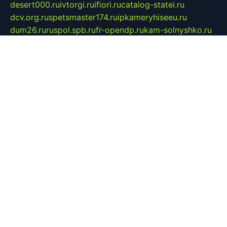
desert000.ru
ivtorgi.ru
ifiori.ru
catalog-statei.ru
dcv.org.ru
spetsmaster174.ru
ipkameryhiseeu.ru
dum26.ru
ruspol.spb.ru
fr-opendp.ru
kam-solnyshko.ru
cheyenne-arapaho.ru
sevzapmetal.spb.ru
ted-lapidus.spb.ru
parasite-eliminator.ru
sigma-complete.ru
modernworld.ru
dama-moda.ru
eholot-group.ru
sk-nvkz.ru
DRONGOLD.RU
democratia2.ru
i-farmer.ru
mass-sport.org
jablonex.spb.ru
bookmess.ru
linkword.ru
refineua.com.ru
cs-spec.net.ru
altay-mebel.ru
DNK-THEATRE.RU
mechaniks.spb.ru
ipcamtechage.ru
skosta.ru
a-sun.ru
stroy-ldsp.ru
snowlands.org.ru
childrensshoes.ru
mrlizzy.ru
mebelsofiakrd.ru
bulizhenko.ru
rumantick.net.ru
mtszerno.ru
daily-fishing.ru
glushiteli-v-spb.ru
megasat.org.ru
localization.net.ru
flyingfish.pp.ru
ds5teremok.ru
aclib.spb.ru
komissionka30.ru
mag-profit.ru
icentre-74.ru
leasing-nsk.ru
hd39.ru
rcd.com.ru