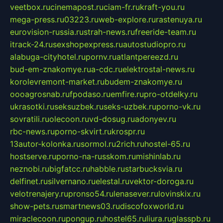
veetbox.ru
cinemapost.ru
ciam-fr.ru
kraft-you.ru
mega-press.ru
03223.ru
web-explore.ru
rastenuya.ru
eurovision-russia.ru
strah-news.ru
freeride-team.ru
itrack-24.ru
sexshopexpress.ru
autostudiopro.ru
alabuga-cityhotel.ru
pornv.ru
atlantpereezd.ru
bud-em-znakomye.ru
a-cdc.ru
elektrostal-news.ru
korolevremont-market.ru
budem-znakomye.ru
oooagrosnab.ru
fpodaso.ru
emfire.ru
pro-otdelky.ru
ukrasotki.ru
seksuzbek.ru
seks-uzbek.ru
porno-vk.ru
sovratili.ru
olecoon.ru
vd-dosug.ru
adonyev.ru
rbc-news.ru
porno-skvirt.ru
krospr.ru
13autor-kolonka.ru
sormol.ru
2rich.ru
hostel-65.ru
hostserve.ru
porno-na-russkom.ru
mishinlab.ru
neznobi.ru
bigfatcc.ru
habble.ru
starbucksvia.ru
delfinet.ru
silvernano.ru
elestal.ru
vektor-doroga.ru
velotrenajery.ru
pronso54.ru
lenasever.ru
lovinskix.ru
show-pets.ru
smartnews03.ru
discofoxworld.ru
miraclecoon.ru
pongup.ru
hostel65.ru
liura.ru
glasspb.ru