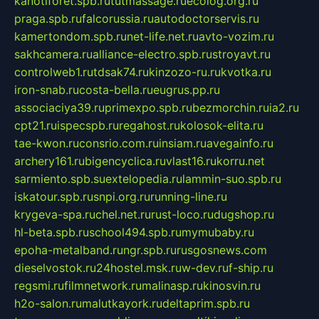
kanotiforet.spb.ru
tutmassage.ru
ecolog.org.ru
praga.spb.ru
falcorussia.ru
autodoctorservis.ru
kamertondom.spb.ru
net-life.net.ru
avto-vozim.ru
sakhcamera.ru
alliance-electro.spb.ru
stroyavt.ru
controlweb1.ru
tdsak74.ru
kinzozo-ru.ru
kvotka.ru
iron-snab.ru
costa-bella.ru
eugrus.pp.ru
associaciya39.ru
primexpo.spb.ru
bezmorchin.ru
ia2.ru
cpt21.ru
ispecspb.ru
regahost.ru
kolosok-elita.ru
tae-kwon.ru
consrio.com.ru
insiam.ru
avegainfo.ru
archery161.ru
bigencyclica.ru
vlast16.ru
korru.net
sarmiento.spb.su
extelopedia.ru
lammin-suo.spb.ru
iskatour.spb.ru
snpi.org.ru
running-line.ru
krygeva-spa.ru
chel.net.ru
rust-loco.ru
dugshop.ru
hl-beta.spb.ru
school494.spb.ru
mymubaby.ru
epoha-metalband.ru
ngr.spb.ru
rusgosnews.com
dieselvostok.ru
24hostel.msk.ru
w-dev.ru
f-ship.ru
regsmi.ru
filmnetwork.ru
malinasp.ru
kinosvin.ru
h2o-salon.ru
malutkayork.ru
deltaprim.spb.ru