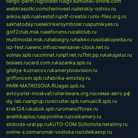
tango-perm.ru
gooddir.ru
sgv.su
multiki-online.com
webkrasotki.com
cherinvest.ru
detskiy-ostrov.ru
ankou.spb.ru
alvesta1.ru
pdf-creator.ru
nix-files.org.ru
sakhatoday.ru
elektrikersymboler.ru
sputnikyes.ru
golf2club.msk.ru
aeforums.ru
zallclub.ru
multimodal.msk.ru
habaigry.ru
haikko.ru
sobakopedia.ru
isz-fest.ru
ewnc.info
screensaver-clock.net.ru
volnav.spb.ru
comnat.ru
npf.net.ru
7bit.pp.ru
kalugatur.ru
tesiaes.ru
card.com.ru
kazanka.spb.ru
gildiya-kuznecov.ru
kameryboavision.ru
griffoncom.spb.ru
fabrika-emotsiy.ru
PARK-MATROSOVA.RU
agat.spb.ru
avtoyurist-moskva1.ru
hardware.org.ru
схема-авто.рф
dg-lab.ru
angrup.ru
recruiter.spb.ru
music8.spb.ru
krsk124.ru
kubok.spb.ru
romanofforex.ru
analitikaplus.ru
spyonline.ru
zosikamery.ru
sloboda-ural.pp.ru
AUTO-COM.SU
hohota.net
alimy.ru
online-z.com
aromat-vostoka.ru
otdelkaexp.ru