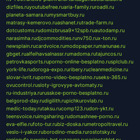
dizfiles.ru
youtubefree.ru
aria-family.ru
roadli.ru
planeta-samara.ru
mysmartbuy.ru
matrasy-kemerovo.ru
ashanet.ru
trade-farm.ru
dotcustoms.ru
domizbrusa9x12spb.ru
autodamp.ru
narasimha.ru
djcommodities.ru
nv750.ru
x-ton.ru
newsplain.ru
cardvoice.ru
modopaper.ru
manunae.ru
gbget.ru
alfeihavsalnassr.ru
madoma.ru
tajuncos.ru
petrovkasports.ru
porno-online-besplatno.ru
splclub.ru
york-life.ru
doroga-expo.ru
ribery.ru
cleanmedicine.ru
slovar-ivrit.ru
porno-video-besplatno.ru
seks-365.ru
ovucontrol.ru
sloty-igrovyye-avtomaty.ru
ru-industriya.ru
russkoe-porno-besplatno.ru
belgorod-day.ru
digilith.ru
pichkurovlab.ru
medic-today.ru
taksu.ru
comp123.ru
don-ykt.ru
teensvoice.ru
imgsharing.ru
domashnee-porno.ru
eva-elfie.ru
foto-tur.ru
biz-doska.ru
metropoltravel.ru
veslo-i-yakor.ru
borodino-media.ru
rostotsky.ru
regionufa.ru
weiss-bet.ru
zaryna.ru
casinotablet.ru