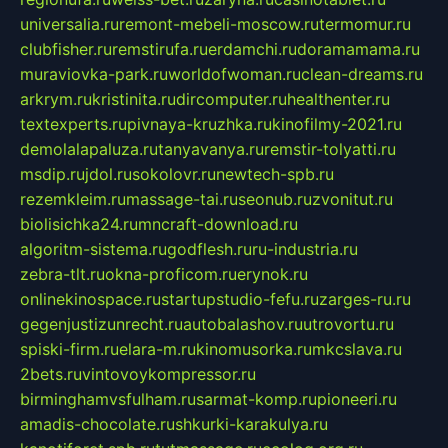
universalia.ru
remont-mebeli-moscow.ru
termomur.ru
clubfisher.ru
remstirufa.ru
erdamchi.ru
doramamama.ru
muraviovka-park.ru
worldofwoman.ru
clean-dreams.ru
arkrym.ru
kristinita.ru
dircomputer.ru
healthenter.ru
textexperts.ru
pivnaya-kruzhka.ru
kinofilmy-2021.ru
demolalapaluza.ru
tanyavanya.ru
remstir-tolyatti.ru
msdip.ru
jdol.ru
sokolovr.ru
newtech-spb.ru
rezemkleim.ru
massage-tai.ru
seonub.ru
zvonitut.ru
biolisichka24.ru
mncraft-download.ru
algoritm-sistema.ru
godflesh.ru
ru-industria.ru
zebra-tlt.ru
okna-proficom.ru
erynok.ru
onlinekinospace.ru
startupstudio-fefu.ru
zarges-ru.ru
gegenjustizunrecht.ru
autobalashov.ru
utrovortu.ru
spiski-firm.ru
elara-m.ru
kinomusorka.ru
mkcslava.ru
2bets.ru
vintovoykompressor.ru
birminghamvsfulham.ru
sarmat-komp.ru
pioneeri.ru
amadis-chocolate.ru
shkurki-karakulya.ru