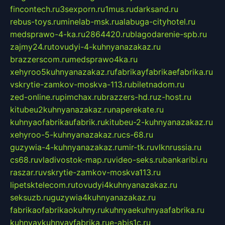
fincontech.ru
3sexporn.ru
1mus.ru
darksand.ru
rebus-toys.ru
minelab-msk.ru
alabuga-cityhotel.ru
medsprawo-4-ka.ru
2864420.ru
blagodarenie-spb.ru
zajmy24.ru
tovudyi-4-kuhnyanazakaz.ru
brazzerscom.ru
medsprawo4ka.ru
xehyroo5kuhnyanazakaz.ru
fabrikayfabrikaefabrika.ru
vskrytie-zamkov-moskva-113.ru
biletnadom.ru
zed-online.ru
pimchax.ru
brazzers-hd.ru
z-host.ru
kitubeu2kuhnyanazakaz.ru
naperekate.ru
kuhnyaofabrikaufabrik.ru
kitubeu-2-kuhnyanazakaz.ru
xehyroo-5-kuhnyanazakaz.ru
cs-68.ru
guzywia-4-kuhnyanazakaz.ru
mir-tk.ru
vlknrussia.ru
cs68.ru
vladivostok-map.ru
video-seks.ru
bankaribi.ru
raszar.ru
vskrytie-zamkov-moskva113.ru
lipetsktelecom.ru
tovudyi4kuhnyanazakaz.ru
seksuzb.ru
guzywia4kuhnyanazakaz.ru
fabrikaofabrikaokuhny.ru
kuhnyaekuhnyaafabrika.ru
kuhnyaykuhnyayfabrika.ru
e-abis1c.ru