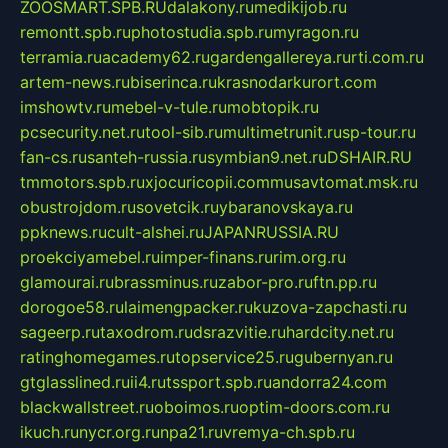
ZOOSMART.SPB.RU
dalakony.ru
medikijob.ru
remontt.spb.ru
photostudia.spb.ru
myragon.ru
terramia.ru
academy62.ru
gardengallereya.ru
rti.com.ru
artem-news.ru
biserinca.ru
krasnodarkurort.com
imshowtv.ru
mebel-v-tule.ru
mobtopik.ru
pcsecurity.net.ru
tool-sib.ru
multimetrunit.ru
sp-tour.ru
fan-cs.ru
santeh-russia.ru
symbian9.net.ru
DSHAIR.RU
tmmotors.spb.ru
xjocuricopii.com
musavtomat.msk.ru
obustrojdom.ru
sovetcik.ru
ybaranovskaya.ru
ppknews.ru
cult-alshei.ru
JAPANRUSSIA.RU
proekciyamebel.ru
imper-finans.ru
rim.org.ru
glamourai.ru
brassminus.ru
zabor-pro.ru
ftn.pp.ru
dorogoe58.ru
laimengpacker.ru
kuzova-zapchasti.ru
sageerp.ru
taxodrom.ru
dsrazvitie.ru
hardcity.net.ru
ratinghomegames.ru
topservice25.ru
gubernyan.ru
gtglasslined.ru
ii4.ru
tssport.spb.ru
andorra24.com
blackwallstreet.ru
oboimos.ru
optim-doors.com.ru
ikuch.ru
nycr.org.ru
npa21.ru
vremya-ch.spb.ru