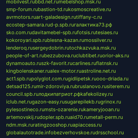
mobilvest.ru
bbd.net.ru
mebelshop.msk.ru
smp-forum.ru
bastion-td.ru
kosmoscreative.ru
avrmotors.ru
art-galadesign.ru
tiffany-c.ru
ecostep-samara.ru
d-p.spb.ru
галактика73.рф
sko.com.ru
davitamebel-spb.ru
fotsis.ru
tesiaes.ru
kokoroyari.spb.ru
blesna-kazan.ru
mossilver.ru
lenderoq.ru
sergeydobrin.ru
tochkazvuka.msk.ru
people-of-art.ru
bezzubova.ru
clubtibet.ru
orior-aks.ru
dynamoauto.ru
szk-favorit.ru
carlines.ru
flatnsk.ru
kingbolenskaner.ru
alex-motor.ru
astroline.net.ru
act1.spb.ru
polyglot.com.ru
gidlipetsk.ru
ooo-driada.ru
detsad125.ru
mir-zdoroviya.ru
bruslanovo.ru
siterem.ru
council.spb.ru
лодкипатриот.рф
kafekolizey.ru
iclub.net.ru
gazon-easy.ru
sugarepilekb.ru
grinox.ru
pylesostineco.ru
msts-ozarenie.ru
kameryjooan.ru
artemovskij.ru
dopler.spb.ru
aid70.ru
metall-perm.ru
ndm.msk.ru
ratingzooshop.ru
apiaccess.ru
globalautotrade.info
bezverhovskoe.ru
drsschool.ru