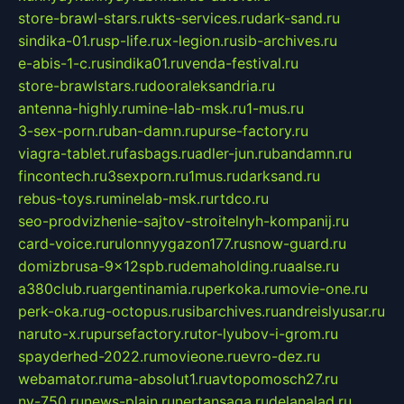
store-brawl-stars.ru
kts-services.ru
dark-sand.ru
sindika-01.ru
sp-life.ru
x-legion.ru
sib-archives.ru
e-abis-1-c.ru
sindika01.ru
venda-festival.ru
store-brawlstars.ru
dooraleksandria.ru
antenna-highly.ru
mine-lab-msk.ru
1-mus.ru
3-sex-porn.ru
ban-damn.ru
purse-factory.ru
viagra-tablet.ru
fasbags.ru
adler-jun.ru
bandamn.ru
fincontech.ru
3sexporn.ru
1mus.ru
darksand.ru
rebus-toys.ru
minelab-msk.ru
rtdco.ru
seo-prodvizhenie-sajtov-stroitelnyh-kompanij.ru
card-voice.ru
rulonnyygazon177.ru
snow-guard.ru
domizbrusa-9x12spb.ru
demaholding.ru
aalse.ru
a380club.ru
argentinamia.ru
perkoka.ru
movie-one.ru
perk-oka.ru
g-octopus.ru
sibarchives.ru
andreislyusar.ru
naruto-x.ru
pursefactory.ru
tor-lyubov-i-grom.ru
spayderhed-2022.ru
movieone.ru
evro-dez.ru
webamator.ru
ma-absolut1.ru
avtopomosch27.ru
nv-750.ru
news-plain.ru
nertansaga.ru
delanalad.ru