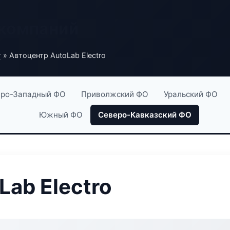
 компаний
г
» Автоцентр AutoLab Electro
ро-Западный ФО
Приволжский ФО
Уральский ФО
Южный ФО
Северо-Кавказский ФО
Lab Electro