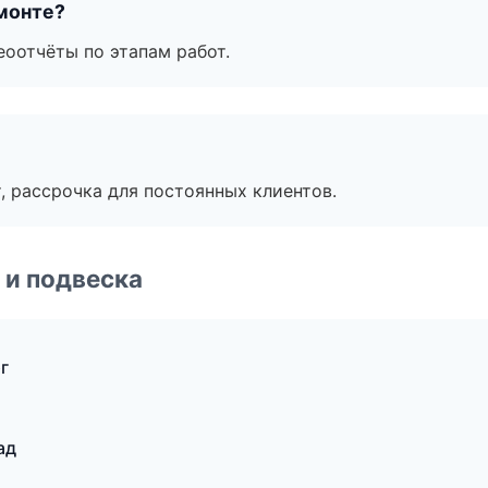
монте?
еоотчёты по этапам работ.
, рассрочка для постоянных клиентов.
 и подвеска
г
ад