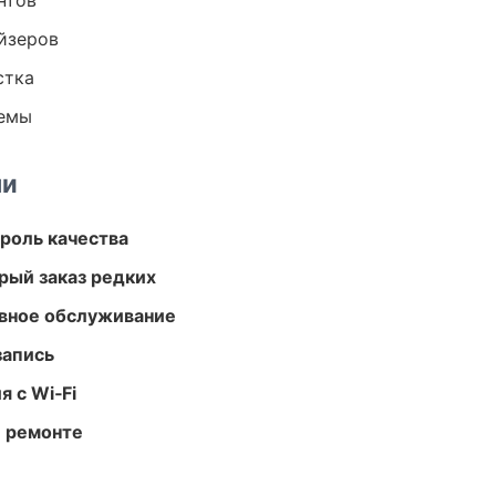
нтов
йзеров
стка
темы
ми
роль качества
рый заказ редких
вное обслуживание
запись
 с Wi‑Fi
и ремонте