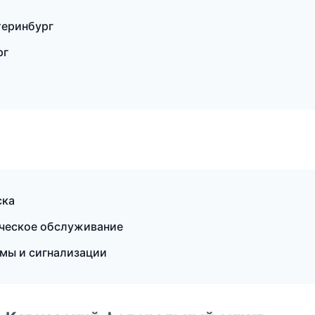
теринбург
рг
ска
ическое обслуживание
темы и сигнализации