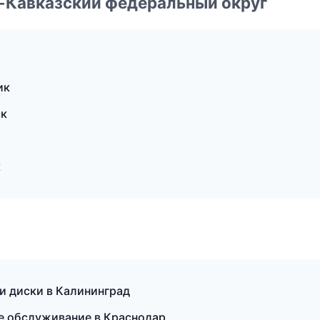
о-Кавказский федеральный округ
ик
ск
к
 и диски в Калининград
ое обслуживание в Краснодар