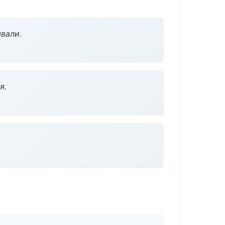
вали.
я.