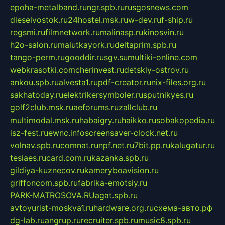
epoha-metalband.ru
ngr.spb.ru
rusgosnews.com
dieselvostok.ru
24hostel.msk.ru
w-dev.ru
f-ship.ru
regsmi.ru
filmnetwork.ru
malinasp.ru
kinosvin.ru
h2o-salon.ru
malutkayork.ru
deltaprim.spb.ru
tango-perm.ru
gooddir.ru
sgv.su
multiki-online.com
webkrasotki.com
cherinvest.ru
detskiy-ostrov.ru
ankou.spb.ru
alvesta1.ru
pdf-creator.ru
nix-files.org.ru
sakhatoday.ru
elektrikersymboler.ru
sputnikyes.ru
golf2club.msk.ru
aeforums.ru
zallclub.ru
multimodal.msk.ru
habaigry.ru
haikko.ru
sobakopedia.ru
isz-fest.ru
ewnc.info
screensaver-clock.net.ru
volnav.spb.ru
comnat.ru
npf.net.ru
7bit.pp.ru
kalugatur.ru
tesiaes.ru
card.com.ru
kazanka.spb.ru
gildiya-kuznecov.ru
kameryboavision.ru
griffoncom.spb.ru
fabrika-emotsiy.ru
PARK-MATROSOVA.RU
agat.spb.ru
avtoyurist-moskva1.ru
hardware.org.ru
схема-авто.рф
dg-lab.ru
angrup.ru
recruiter.spb.ru
music8.spb.ru