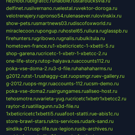
neznobi.ru
bigfatcc.ru
habble.ru
starbucksvia.ru
delfinet.ru
silvernano.ru
elestal.ru
vektor-doroga.ru
velotrenajery.ru
pronso54.ru
lenasever.ru
lovinskix.ru
show-pets.ru
smartnews03.ru
discofoxworld.ru
miraclecoon.ru
pongup.ru
hostel65.ru
liura.ru
glasspb.ru
firehunters.ru
gribowo.ru
gnalis.ru
bulkitula.ru
hometown-france.ru
1-xbeticricetc-1-xbetti-5.ru
shop-garena.ru
cricetc-1-xbetr-1-xbetcc-2.ru
one-life-story.ru
top-halyava.ru
accounts112.ru
poka-vse-doma-2.ru
3-d-file.ru
hahahaharms.ru
g2012.ru
tst-1.ru
shaggy-cat.ru
opsmgr.ru
ev-gallery.ru
g-2012.ru
ops-mgr.ru
accounts-112.ru
csm-demo.ru
poka-vse-doma2.ru
airgungames.ru
allseo-host.ru
tehosmotre.ru
varieta-yug.ru
cricetc1xbetr1xbetcc2.ru
raytor-d.ru
atillagunn.ru
3d-file.ru
1xbeticricetc1xbetti5.ru
uafoot-statti.ru
e-abis1c.ru
store-brawl-stars.ru
kts-services.ru
dark-sand.ru
sindika-01.ru
sp-life.ru
x-legion.ru
sib-archives.ru