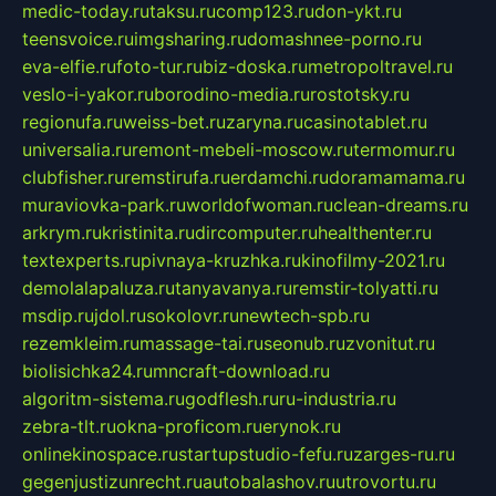
medic-today.ru
taksu.ru
comp123.ru
don-ykt.ru
teensvoice.ru
imgsharing.ru
domashnee-porno.ru
eva-elfie.ru
foto-tur.ru
biz-doska.ru
metropoltravel.ru
veslo-i-yakor.ru
borodino-media.ru
rostotsky.ru
regionufa.ru
weiss-bet.ru
zaryna.ru
casinotablet.ru
universalia.ru
remont-mebeli-moscow.ru
termomur.ru
clubfisher.ru
remstirufa.ru
erdamchi.ru
doramamama.ru
muraviovka-park.ru
worldofwoman.ru
clean-dreams.ru
arkrym.ru
kristinita.ru
dircomputer.ru
healthenter.ru
textexperts.ru
pivnaya-kruzhka.ru
kinofilmy-2021.ru
demolalapaluza.ru
tanyavanya.ru
remstir-tolyatti.ru
msdip.ru
jdol.ru
sokolovr.ru
newtech-spb.ru
rezemkleim.ru
massage-tai.ru
seonub.ru
zvonitut.ru
biolisichka24.ru
mncraft-download.ru
algoritm-sistema.ru
godflesh.ru
ru-industria.ru
zebra-tlt.ru
okna-proficom.ru
erynok.ru
onlinekinospace.ru
startupstudio-fefu.ru
zarges-ru.ru
gegenjustizunrecht.ru
autobalashov.ru
utrovortu.ru