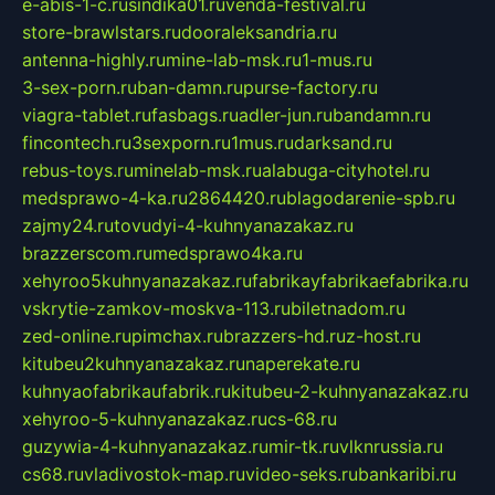
e-abis-1-c.ru
sindika01.ru
venda-festival.ru
store-brawlstars.ru
dooraleksandria.ru
antenna-highly.ru
mine-lab-msk.ru
1-mus.ru
3-sex-porn.ru
ban-damn.ru
purse-factory.ru
viagra-tablet.ru
fasbags.ru
adler-jun.ru
bandamn.ru
fincontech.ru
3sexporn.ru
1mus.ru
darksand.ru
rebus-toys.ru
minelab-msk.ru
alabuga-cityhotel.ru
medsprawo-4-ka.ru
2864420.ru
blagodarenie-spb.ru
zajmy24.ru
tovudyi-4-kuhnyanazakaz.ru
brazzerscom.ru
medsprawo4ka.ru
xehyroo5kuhnyanazakaz.ru
fabrikayfabrikaefabrika.ru
vskrytie-zamkov-moskva-113.ru
biletnadom.ru
zed-online.ru
pimchax.ru
brazzers-hd.ru
z-host.ru
kitubeu2kuhnyanazakaz.ru
naperekate.ru
kuhnyaofabrikaufabrik.ru
kitubeu-2-kuhnyanazakaz.ru
xehyroo-5-kuhnyanazakaz.ru
cs-68.ru
guzywia-4-kuhnyanazakaz.ru
mir-tk.ru
vlknrussia.ru
cs68.ru
vladivostok-map.ru
video-seks.ru
bankaribi.ru