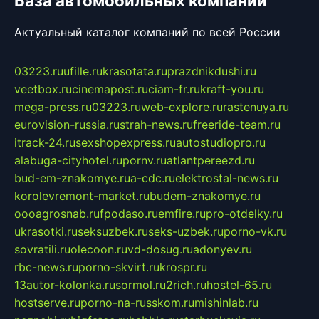
База автомобильных компаний
Актуальный каталог компаний по всей России
03223.ru
ufille.ru
krasotata.ru
prazdnikdushi.ru
veetbox.ru
cinemapost.ru
ciam-fr.ru
kraft-you.ru
mega-press.ru
03223.ru
web-explore.ru
rastenuya.ru
eurovision-russia.ru
strah-news.ru
freeride-team.ru
itrack-24.ru
sexshopexpress.ru
autostudiopro.ru
alabuga-cityhotel.ru
pornv.ru
atlantpereezd.ru
bud-em-znakomye.ru
a-cdc.ru
elektrostal-news.ru
korolevremont-market.ru
budem-znakomye.ru
oooagrosnab.ru
fpodaso.ru
emfire.ru
pro-otdelky.ru
ukrasotki.ru
seksuzbek.ru
seks-uzbek.ru
porno-vk.ru
sovratili.ru
olecoon.ru
vd-dosug.ru
adonyev.ru
rbc-news.ru
porno-skvirt.ru
krospr.ru
13autor-kolonka.ru
sormol.ru
2rich.ru
hostel-65.ru
hostserve.ru
porno-na-russkom.ru
mishinlab.ru