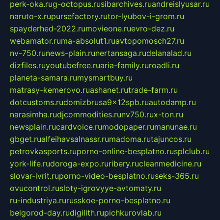
perk-oka.ru
g-octopus.ru
sibarchives.ru
andreislyusar.ru
naruto-x.ru
pursefactory.ru
tor-lyubov-i-grom.ru
spayderhed-2022.ru
movieone.ru
evro-dez.ru
webamator.ru
ma-absolut1.ru
avtopomosch27.ru
nv-750.ru
news-plain.ru
nertansaga.ru
delanalad.ru
dizfiles.ru
youtubefree.ru
aria-family.ru
roadli.ru
planeta-samara.ru
mysmartbuy.ru
matrasy-kemerovo.ru
ashanet.ru
trade-farm.ru
dotcustoms.ru
domizbrusa9x12spb.ru
autodamp.ru
narasimha.ru
djcommodities.ru
nv750.ru
x-ton.ru
newsplain.ru
cardvoice.ru
modopaper.ru
manunae.ru
gbget.ru
alfeihavsalnassr.ru
madoma.ru
tajuncos.ru
petrovkasports.ru
porno-online-besplatno.ru
splclub.ru
york-life.ru
doroga-expo.ru
ribery.ru
cleanmedicine.ru
slovar-ivrit.ru
porno-video-besplatno.ru
seks-365.ru
ovucontrol.ru
sloty-igrovyye-avtomaty.ru
ru-industriya.ru
russkoe-porno-besplatno.ru
belgorod-day.ru
digilith.ru
pichkurovlab.ru