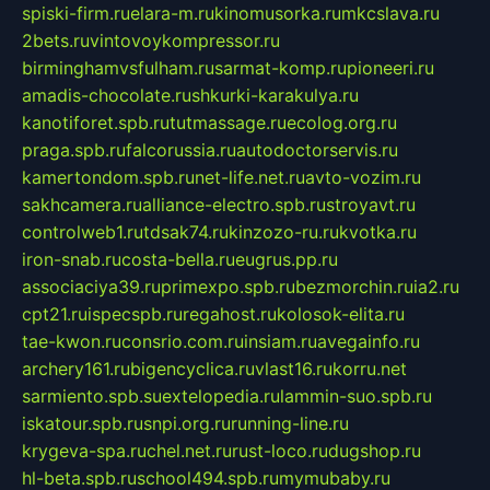
spiski-firm.ru
elara-m.ru
kinomusorka.ru
mkcslava.ru
2bets.ru
vintovoykompressor.ru
birminghamvsfulham.ru
sarmat-komp.ru
pioneeri.ru
amadis-chocolate.ru
shkurki-karakulya.ru
kanotiforet.spb.ru
tutmassage.ru
ecolog.org.ru
praga.spb.ru
falcorussia.ru
autodoctorservis.ru
kamertondom.spb.ru
net-life.net.ru
avto-vozim.ru
sakhcamera.ru
alliance-electro.spb.ru
stroyavt.ru
controlweb1.ru
tdsak74.ru
kinzozo-ru.ru
kvotka.ru
iron-snab.ru
costa-bella.ru
eugrus.pp.ru
associaciya39.ru
primexpo.spb.ru
bezmorchin.ru
ia2.ru
cpt21.ru
ispecspb.ru
regahost.ru
kolosok-elita.ru
tae-kwon.ru
consrio.com.ru
insiam.ru
avegainfo.ru
archery161.ru
bigencyclica.ru
vlast16.ru
korru.net
sarmiento.spb.su
extelopedia.ru
lammin-suo.spb.ru
iskatour.spb.ru
snpi.org.ru
running-line.ru
krygeva-spa.ru
chel.net.ru
rust-loco.ru
dugshop.ru
hl-beta.spb.ru
school494.spb.ru
mymubaby.ru