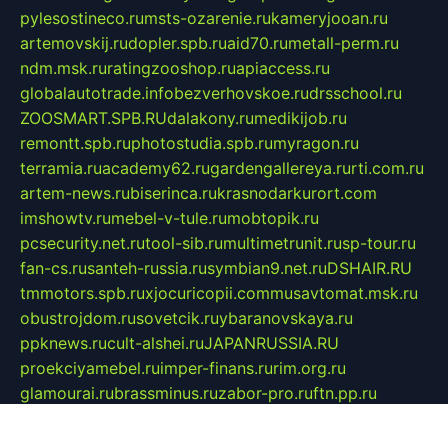
pylesostineco.ru
msts-ozarenie.ru
kameryjooan.ru
artemovskij.ru
dopler.spb.ru
aid70.ru
metall-perm.ru
ndm.msk.ru
ratingzooshop.ru
apiaccess.ru
globalautotrade.info
bezverhovskoe.ru
drsschool.ru
ZOOSMART.SPB.RU
dalakony.ru
medikijob.ru
remontt.spb.ru
photostudia.spb.ru
myragon.ru
terramia.ru
academy62.ru
gardengallereya.ru
rti.com.ru
artem-news.ru
biserinca.ru
krasnodarkurort.com
imshowtv.ru
mebel-v-tule.ru
mobtopik.ru
pcsecurity.net.ru
tool-sib.ru
multimetrunit.ru
sp-tour.ru
fan-cs.ru
santeh-russia.ru
symbian9.net.ru
DSHAIR.RU
tmmotors.spb.ru
xjocuricopii.com
musavtomat.msk.ru
obustrojdom.ru
sovetcik.ru
ybaranovskaya.ru
ppknews.ru
cult-alshei.ru
JAPANRUSSIA.RU
proekciyamebel.ru
imper-finans.ru
rim.org.ru
glamourai.ru
brassminus.ru
zabor-pro.ru
ftn.pp.ru
dorogoe58.ru
laimengpacker.ru
kuzova-zapchasti.ru
sageerp.ru
taxodrom.ru
dsrazvitie.ru
hardcity.net.ru