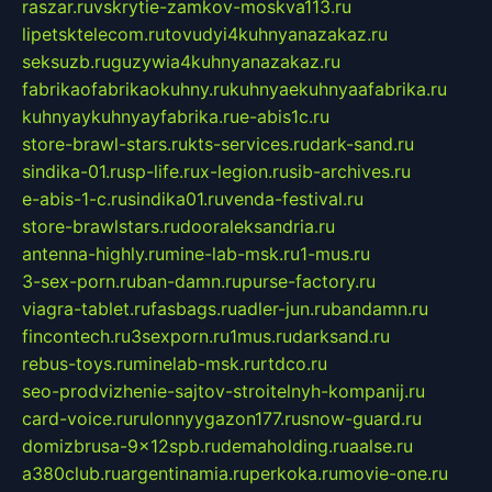
raszar.ru
vskrytie-zamkov-moskva113.ru
lipetsktelecom.ru
tovudyi4kuhnyanazakaz.ru
seksuzb.ru
guzywia4kuhnyanazakaz.ru
fabrikaofabrikaokuhny.ru
kuhnyaekuhnyaafabrika.ru
kuhnyaykuhnyayfabrika.ru
e-abis1c.ru
store-brawl-stars.ru
kts-services.ru
dark-sand.ru
sindika-01.ru
sp-life.ru
x-legion.ru
sib-archives.ru
e-abis-1-c.ru
sindika01.ru
venda-festival.ru
store-brawlstars.ru
dooraleksandria.ru
antenna-highly.ru
mine-lab-msk.ru
1-mus.ru
3-sex-porn.ru
ban-damn.ru
purse-factory.ru
viagra-tablet.ru
fasbags.ru
adler-jun.ru
bandamn.ru
fincontech.ru
3sexporn.ru
1mus.ru
darksand.ru
rebus-toys.ru
minelab-msk.ru
rtdco.ru
seo-prodvizhenie-sajtov-stroitelnyh-kompanij.ru
card-voice.ru
rulonnyygazon177.ru
snow-guard.ru
domizbrusa-9x12spb.ru
demaholding.ru
aalse.ru
a380club.ru
argentinamia.ru
perkoka.ru
movie-one.ru