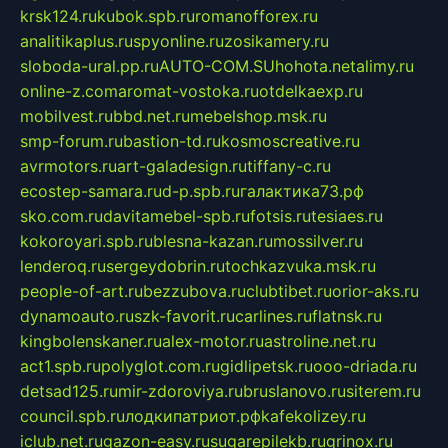
krsk124.ru
kubok.spb.ru
romanofforex.ru
analitikaplus.ru
spyonline.ru
zosikamery.ru
sloboda-ural.pp.ru
AUTO-COM.SU
hohota.net
alimy.ru
online-z.com
aromat-vostoka.ru
otdelkaexp.ru
mobilvest.ru
bbd.net.ru
mebelshop.msk.ru
smp-forum.ru
bastion-td.ru
kosmoscreative.ru
avrmotors.ru
art-galadesign.ru
tiffany-c.ru
ecostep-samara.ru
d-p.spb.ru
галактика73.рф
sko.com.ru
davitamebel-spb.ru
fotsis.ru
tesiaes.ru
kokoroyari.spb.ru
blesna-kazan.ru
mossilver.ru
lenderoq.ru
sergeydobrin.ru
tochkazvuka.msk.ru
people-of-art.ru
bezzubova.ru
clubtibet.ru
orior-aks.ru
dynamoauto.ru
szk-favorit.ru
carlines.ru
flatnsk.ru
kingbolenskaner.ru
alex-motor.ru
astroline.net.ru
act1.spb.ru
polyglot.com.ru
gidlipetsk.ru
ooo-driada.ru
detsad125.ru
mir-zdoroviya.ru
bruslanovo.ru
siterem.ru
council.spb.ru
лодкипатриот.рф
kafekolizey.ru
iclub.net.ru
gazon-easy.ru
sugarepilekb.ru
grinox.ru