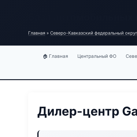
База автомобильных
Главная
»
Северо-Кавказский федеральный окру
🏠 Главная
Центральный ФО
Севе
Дилер-центр Gar