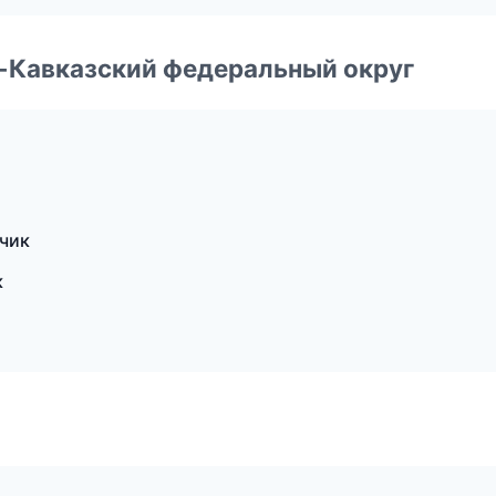
о-Кавказский федеральный округ
чик
к