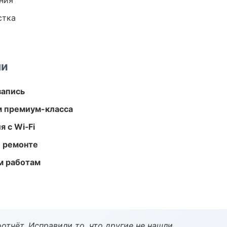
ния
стка
ми
запись
м премиум-класса
 с Wi‑Fi
и ремонте
м работам
тчёт. Исправили то, что другие не нашли.