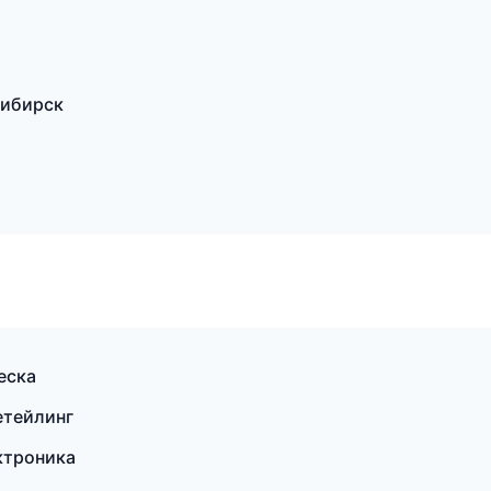
сибирск
еска
етейлинг
ектроника