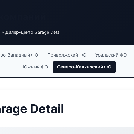
 компаний
г
» Дилер-центр Garage Detail
ро-Западный ФО
Приволжский ФО
Уральский ФО
Южный ФО
Северо-Кавказский ФО
age Detail