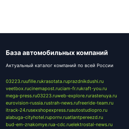
База автомобильных компаний
Актуальный каталог компаний по всей России
03223.ru
ufille.ru
krasotata.ru
prazdnikdushi.ru
veetbox.ru
cinemapost.ru
ciam-fr.ru
kraft-you.ru
mega-press.ru
03223.ru
web-explore.ru
rastenuya.ru
eurovision-russia.ru
strah-news.ru
freeride-team.ru
itrack-24.ru
sexshopexpress.ru
autostudiopro.ru
alabuga-cityhotel.ru
pornv.ru
atlantpereezd.ru
bud-em-znakomye.ru
a-cdc.ru
elektrostal-news.ru