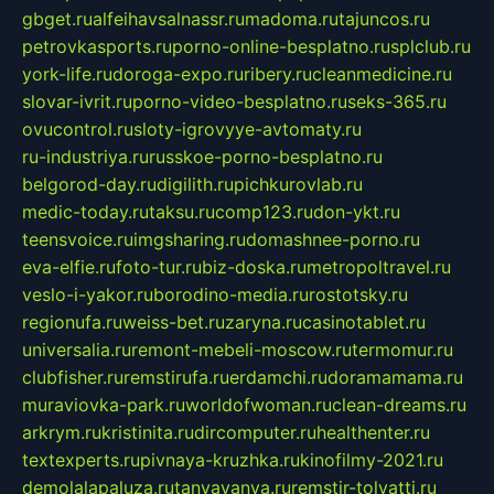
gbget.ru
alfeihavsalnassr.ru
madoma.ru
tajuncos.ru
petrovkasports.ru
porno-online-besplatno.ru
splclub.ru
york-life.ru
doroga-expo.ru
ribery.ru
cleanmedicine.ru
slovar-ivrit.ru
porno-video-besplatno.ru
seks-365.ru
ovucontrol.ru
sloty-igrovyye-avtomaty.ru
ru-industriya.ru
russkoe-porno-besplatno.ru
belgorod-day.ru
digilith.ru
pichkurovlab.ru
medic-today.ru
taksu.ru
comp123.ru
don-ykt.ru
teensvoice.ru
imgsharing.ru
domashnee-porno.ru
eva-elfie.ru
foto-tur.ru
biz-doska.ru
metropoltravel.ru
veslo-i-yakor.ru
borodino-media.ru
rostotsky.ru
regionufa.ru
weiss-bet.ru
zaryna.ru
casinotablet.ru
universalia.ru
remont-mebeli-moscow.ru
termomur.ru
clubfisher.ru
remstirufa.ru
erdamchi.ru
doramamama.ru
muraviovka-park.ru
worldofwoman.ru
clean-dreams.ru
arkrym.ru
kristinita.ru
dircomputer.ru
healthenter.ru
textexperts.ru
pivnaya-kruzhka.ru
kinofilmy-2021.ru
demolalapaluza.ru
tanyavanya.ru
remstir-tolyatti.ru