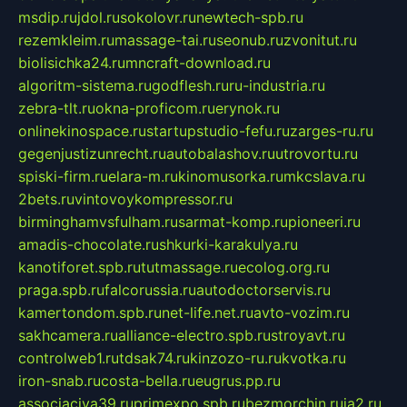
msdip.ru
jdol.ru
sokolovr.ru
newtech-spb.ru
rezemkleim.ru
massage-tai.ru
seonub.ru
zvonitut.ru
biolisichka24.ru
mncraft-download.ru
algoritm-sistema.ru
godflesh.ru
ru-industria.ru
zebra-tlt.ru
okna-proficom.ru
erynok.ru
onlinekinospace.ru
startupstudio-fefu.ru
zarges-ru.ru
gegenjustizunrecht.ru
autobalashov.ru
utrovortu.ru
spiski-firm.ru
elara-m.ru
kinomusorka.ru
mkcslava.ru
2bets.ru
vintovoykompressor.ru
birminghamvsfulham.ru
sarmat-komp.ru
pioneeri.ru
amadis-chocolate.ru
shkurki-karakulya.ru
kanotiforet.spb.ru
tutmassage.ru
ecolog.org.ru
praga.spb.ru
falcorussia.ru
autodoctorservis.ru
kamertondom.spb.ru
net-life.net.ru
avto-vozim.ru
sakhcamera.ru
alliance-electro.spb.ru
stroyavt.ru
controlweb1.ru
tdsak74.ru
kinzozo-ru.ru
kvotka.ru
iron-snab.ru
costa-bella.ru
eugrus.pp.ru
associaciya39.ru
primexpo.spb.ru
bezmorchin.ru
ia2.ru