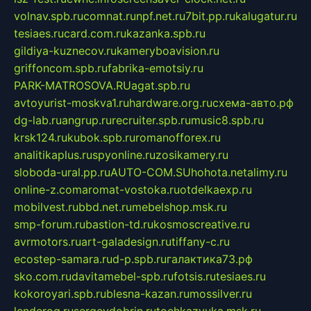
volnav.spb.ru
comnat.ru
npf.net.ru
7bit.pp.ru
kalugatur.ru
tesiaes.ru
card.com.ru
kazanka.spb.ru
gildiya-kuznecov.ru
kameryboavision.ru
griffoncom.spb.ru
fabrika-emotsiy.ru
PARK-MATROSOVA.RU
agat.spb.ru
avtoyurist-moskva1.ru
hardware.org.ru
схема-авто.рф
dg-lab.ru
angrup.ru
recruiter.spb.ru
music8.spb.ru
krsk124.ru
kubok.spb.ru
romanofforex.ru
analitikaplus.ru
spyonline.ru
zosikamery.ru
sloboda-ural.pp.ru
AUTO-COM.SU
hohota.net
alimy.ru
online-z.com
aromat-vostoka.ru
otdelkaexp.ru
mobilvest.ru
bbd.net.ru
mebelshop.msk.ru
smp-forum.ru
bastion-td.ru
kosmoscreative.ru
avrmotors.ru
art-galadesign.ru
tiffany-c.ru
ecostep-samara.ru
d-p.spb.ru
галактика73.рф
sko.com.ru
davitamebel-spb.ru
fotsis.ru
tesiaes.ru
kokoroyari.spb.ru
blesna-kazan.ru
mossilver.ru