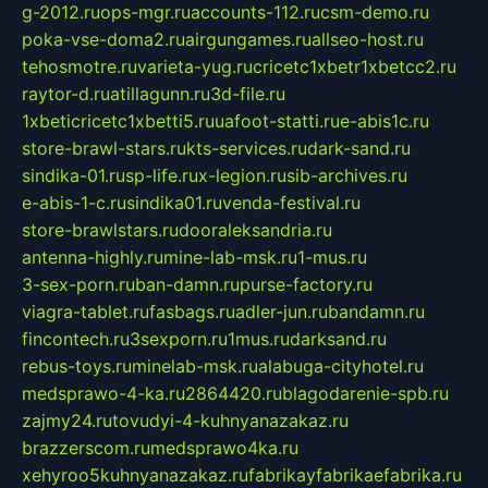
g-2012.ru
ops-mgr.ru
accounts-112.ru
csm-demo.ru
poka-vse-doma2.ru
airgungames.ru
allseo-host.ru
tehosmotre.ru
varieta-yug.ru
cricetc1xbetr1xbetcc2.ru
raytor-d.ru
atillagunn.ru
3d-file.ru
1xbeticricetc1xbetti5.ru
uafoot-statti.ru
e-abis1c.ru
store-brawl-stars.ru
kts-services.ru
dark-sand.ru
sindika-01.ru
sp-life.ru
x-legion.ru
sib-archives.ru
e-abis-1-c.ru
sindika01.ru
venda-festival.ru
store-brawlstars.ru
dooraleksandria.ru
antenna-highly.ru
mine-lab-msk.ru
1-mus.ru
3-sex-porn.ru
ban-damn.ru
purse-factory.ru
viagra-tablet.ru
fasbags.ru
adler-jun.ru
bandamn.ru
fincontech.ru
3sexporn.ru
1mus.ru
darksand.ru
rebus-toys.ru
minelab-msk.ru
alabuga-cityhotel.ru
medsprawo-4-ka.ru
2864420.ru
blagodarenie-spb.ru
zajmy24.ru
tovudyi-4-kuhnyanazakaz.ru
brazzerscom.ru
medsprawo4ka.ru
xehyroo5kuhnyanazakaz.ru
fabrikayfabrikaefabrika.ru