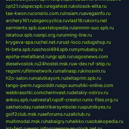
cpt21.ru
ispecspb.ru
regahost.ru
kolosok-elita.ru
tae-kwon.ru
consrio.com.ru
insiam.ru
avegainfo.ru
archery161.ru
bigencyclica.ru
vlast16.ru
korru.net
sarmiento.spb.su
extelopedia.ru
lammin-suo.spb.ru
iskatour.spb.ru
snpi.org.ru
running-line.ru
krygeva-spa.ru
chel.net.ru
rust-loco.ru
dugshop.ru
hl-beta.spb.ru
school494.spb.ru
mymubaby.ru
epoha-metalband.ru
ngr.spb.ru
rusgosnews.com
dieselvostok.ru
24hostel.msk.ru
w-dev.ru
f-ship.ru
regsmi.ru
filmnetwork.ru
malinasp.ru
kinosvin.ru
h2o-salon.ru
malutkayork.ru
deltaprim.spb.ru
tango-perm.ru
gooddir.ru
sgv.su
multiki-online.com
webkrasotki.com
cherinvest.ru
detskiy-ostrov.ru
ankou.spb.ru
alvesta1.ru
pdf-creator.ru
nix-files.org.ru
sakhatoday.ru
elektrikersymboler.ru
sputnikyes.ru
golf2club.msk.ru
aeforums.ru
zallclub.ru
multimodal.msk.ru
habaigry.ru
haikko.ru
sobakopedia.ru
isz-fest.ru
ewnc.info
screensaver-clock.net.ru