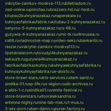
vskrytie-zamkov-moskva-113.ru
biletnadom.ru
zed-online.ru
pimchax.ru
brazzers-hd.ru
z-host.ru
kitubeu2kuhnyanazakaz.ru
naperekate.ru
kuhnyaofabrikaufabrik.ru
kitubeu-2-kuhnyanazakaz.ru
xehyroo-5-kuhnyanazakaz.ru
cs-68.ru
guzywia-4-kuhnyanazakaz.ru
mir-tk.ru
vlknrussia.ru
cs68.ru
vladivostok-map.ru
video-seks.ru
bankaribi.ru
raszar.ru
vskrytie-zamkov-moskva113.ru
lipetsktelecom.ru
tovudyi4kuhnyanazakaz.ru
seksuzb.ru
guzywia4kuhnyanazakaz.ru
fabrikaofabrikaokuhny.ru
kuhnyaekuhnyaafabrika.ru
kuhnyaykuhnyayfabrika.ru
e-abis1c.ru
store-brawl-stars.ru
kts-services.ru
dark-sand.ru
sindika-01.ru
sp-life.ru
x-legion.ru
sib-archives.ru
e-abis-1-c.ru
sindika01.ru
venda-festival.ru
store-brawlstars.ru
dooraleksandria.ru
antenna-highly.ru
mine-lab-msk.ru
1-mus.ru
3-sex-porn.ru
ban-damn.ru
purse-factory.ru