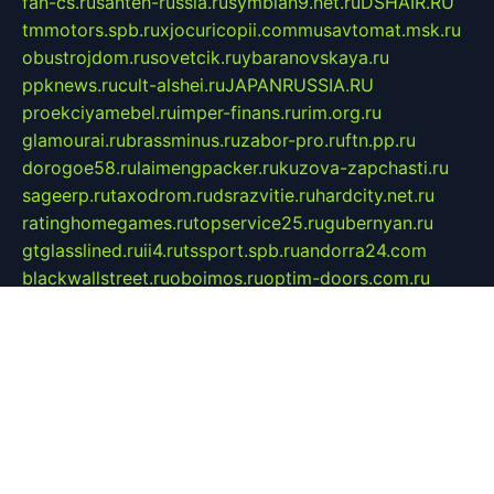
fan-cs.ru
santeh-russia.ru
symbian9.net.ru
DSHAIR.RU
tmmotors.spb.ru
xjocuricopii.com
musavtomat.msk.ru
obustrojdom.ru
sovetcik.ru
ybaranovskaya.ru
ppknews.ru
cult-alshei.ru
JAPANRUSSIA.RU
proekciyamebel.ru
imper-finans.ru
rim.org.ru
glamourai.ru
brassminus.ru
zabor-pro.ru
ftn.pp.ru
dorogoe58.ru
laimengpacker.ru
kuzova-zapchasti.ru
sageerp.ru
taxodrom.ru
dsrazvitie.ru
hardcity.net.ru
ratinghomegames.ru
topservice25.ru
gubernyan.ru
gtglasslined.ru
ii4.ru
tssport.spb.ru
andorra24.com
blackwallstreet.ru
oboimos.ru
optim-doors.com.ru
ikuch.ru
nycr.org.ru
npa21.ru
vremya-ch.spb.ru
desert000.ru
ivtorgi.ru
ifiori.ru
catalog-statei.ru
dcv.org.ru
spetsmaster174.ru
ipkameryhiseeu.ru
dum26.ru
ruspol.spb.ru
fr-opendp.ru
kam-solnyshko.ru
cheyenne-arapaho.ru
sevzapmetal.spb.ru
ted-lapidus.spb.ru
parasite-eliminator.ru
sigma-complete.ru
modernworld.ru
dama-moda.ru