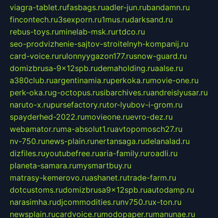
viagra-tablet.ru
fasbags.ru
adler-jun.ru
bandamn.ru
fincontech.ru
3sexporn.ru
1mus.ru
darksand.ru
rebus-toys.ru
minelab-msk.ru
rtdco.ru
seo-prodvizhenie-sajtov-stroitelnyh-kompanij.ru
card-voice.ru
rulonnyygazon177.ru
snow-guard.ru
domizbrusa-9x12spb.ru
demaholding.ru
aalse.ru
a380club.ru
argentinamia.ru
perkoka.ru
movie-one.ru
perk-oka.ru
g-octopus.ru
sibarchives.ru
andreislyusar.ru
naruto-x.ru
pursefactory.ru
tor-lyubov-i-grom.ru
spayderhed-2022.ru
movieone.ru
evro-dez.ru
webamator.ru
ma-absolut1.ru
avtopomosch27.ru
nv-750.ru
news-plain.ru
nertansaga.ru
delanalad.ru
dizfiles.ru
youtubefree.ru
aria-family.ru
roadli.ru
planeta-samara.ru
mysmartbuy.ru
matrasy-kemerovo.ru
ashanet.ru
trade-farm.ru
dotcustoms.ru
domizbrusa9x12spb.ru
autodamp.ru
narasimha.ru
djcommodities.ru
nv750.ru
x-ton.ru
newsplain.ru
cardvoice.ru
modopaper.ru
manunae.ru