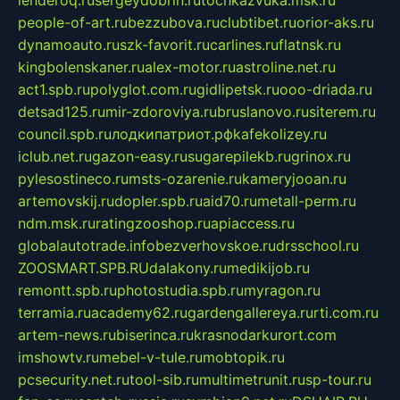
lenderoq.ru
sergeydobrin.ru
tochkazvuka.msk.ru
people-of-art.ru
bezzubova.ru
clubtibet.ru
orior-aks.ru
dynamoauto.ru
szk-favorit.ru
carlines.ru
flatnsk.ru
kingbolenskaner.ru
alex-motor.ru
astroline.net.ru
act1.spb.ru
polyglot.com.ru
gidlipetsk.ru
ooo-driada.ru
detsad125.ru
mir-zdoroviya.ru
bruslanovo.ru
siterem.ru
council.spb.ru
лодкипатриот.рф
kafekolizey.ru
iclub.net.ru
gazon-easy.ru
sugarepilekb.ru
grinox.ru
pylesostineco.ru
msts-ozarenie.ru
kameryjooan.ru
artemovskij.ru
dopler.spb.ru
aid70.ru
metall-perm.ru
ndm.msk.ru
ratingzooshop.ru
apiaccess.ru
globalautotrade.info
bezverhovskoe.ru
drsschool.ru
ZOOSMART.SPB.RU
dalakony.ru
medikijob.ru
remontt.spb.ru
photostudia.spb.ru
myragon.ru
terramia.ru
academy62.ru
gardengallereya.ru
rti.com.ru
artem-news.ru
biserinca.ru
krasnodarkurort.com
imshowtv.ru
mebel-v-tule.ru
mobtopik.ru
pcsecurity.net.ru
tool-sib.ru
multimetrunit.ru
sp-tour.ru