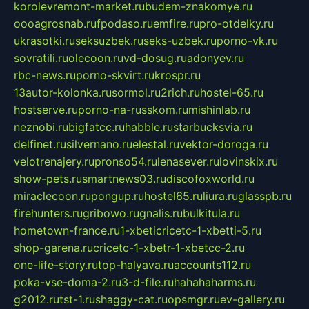
korolevremont-market.ru
budem-znakomye.ru
oooagrosnab.ru
fpodaso.ru
emfire.ru
pro-otdelky.ru
ukrasotki.ru
seksuzbek.ru
seks-uzbek.ru
porno-vk.ru
sovratili.ru
olecoon.ru
vd-dosug.ru
adonyev.ru
rbc-news.ru
porno-skvirt.ru
krospr.ru
13autor-kolonka.ru
sormol.ru
2rich.ru
hostel-65.ru
hostserve.ru
porno-na-russkom.ru
mishinlab.ru
neznobi.ru
bigfatcc.ru
habble.ru
starbucksvia.ru
delfinet.ru
silvernano.ru
elestal.ru
vektor-doroga.ru
velotrenajery.ru
pronso54.ru
lenasever.ru
lovinskix.ru
show-pets.ru
smartnews03.ru
discofoxworld.ru
miraclecoon.ru
pongup.ru
hostel65.ru
liura.ru
glasspb.ru
firehunters.ru
gribowo.ru
gnalis.ru
bulkitula.ru
hometown-france.ru
1-xbeticricetc-1-xbetti-5.ru
shop-garena.ru
cricetc-1-xbetr-1-xbetcc-2.ru
one-life-story.ru
top-halyava.ru
accounts112.ru
poka-vse-doma-2.ru
3-d-file.ru
hahahaharms.ru
g2012.ru
tst-1.ru
shaggy-cat.ru
opsmgr.ru
ev-gallery.ru