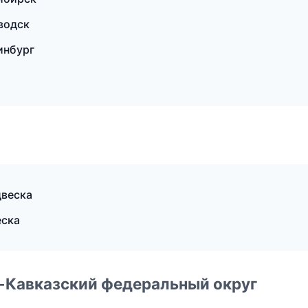
водск
инбург
двеска
еска
о-Кавказский федеральный округ