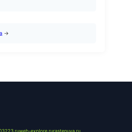
а
→
03223.ru
web-explore.ru
rastenuya.ru