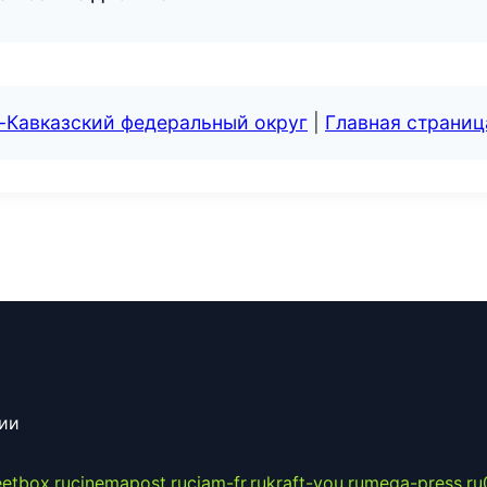
-Кавказский федеральный округ
|
Главная страниц
сии
eetbox.ru
cinemapost.ru
ciam-fr.ru
kraft-you.ru
mega-press.ru