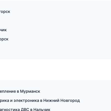
горск
ьчик
орск
цепление в Мурманск
трика и электроника в Нижний Новгород
агностика ДВС в Нальчик