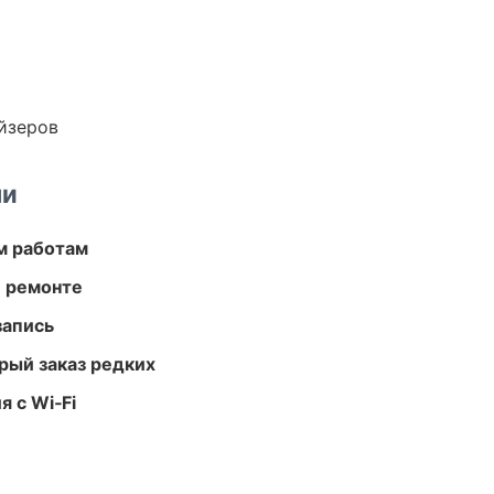
йзеров
ми
м работам
и ремонте
запись
рый заказ редких
 с Wi‑Fi