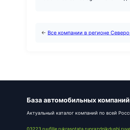
←
Все компании в регионе Северо
База автомобильных компаний
Актуальный каталог компаний по всей Рос
03223.ru
ufille.ru
krasotata.ru
prazdnikdushi.ru
v