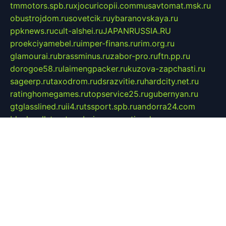
tmmotors.spb.ru
xjocuricopii.com
musavtomat.msk.ru
obustrojdom.ru
sovetcik.ru
ybaranovskaya.ru
ppknews.ru
cult-alshei.ru
JAPANRUSSIA.RU
proekciyamebel.ru
imper-finans.ru
rim.org.ru
glamourai.ru
brassminus.ru
zabor-pro.ru
ftn.pp.ru
dorogoe58.ru
laimengpacker.ru
kuzova-zapchasti.ru
sageerp.ru
taxodrom.ru
dsrazvitie.ru
hardcity.net.ru
ratinghomegames.ru
topservice25.ru
gubernyan.ru
gtglasslined.ru
ii4.ru
tssport.spb.ru
andorra24.com
blackwallstreet.ru
oboimos.ru
optim-doors.com.ru
ikuch.ru
nycr.org.ru
npa21.ru
vremya-ch.spb.ru
desert000.ru
ivtorgi.ru
ifiori.ru
catalog-statei.ru
dcv.org.ru
spetsmaster174.ru
ipkameryhiseeu.ru
dum26.ru
ruspol.spb.ru
fr-opendp.ru
kam-solnyshko.ru
cheyenne-arapaho.ru
sevzapmetal.spb.ru
ted-lapidus.spb.ru
parasite-eliminator.ru
sigma-complete.ru
modernworld.ru
dama-moda.ru
eholot-group.ru
sk-nvkz.ru
DRONGOLD.RU