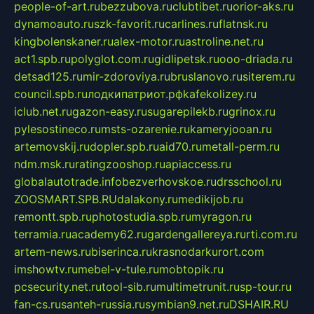
people-of-art.ru
bezzubova.ru
clubtibet.ru
orior-aks.ru
dynamoauto.ru
szk-favorit.ru
carlines.ru
flatnsk.ru
kingbolenskaner.ru
alex-motor.ru
astroline.net.ru
act1.spb.ru
polyglot.com.ru
gidlipetsk.ru
ooo-driada.ru
detsad125.ru
mir-zdoroviya.ru
bruslanovo.ru
siterem.ru
council.spb.ru
лодкипатриот.рф
kafekolizey.ru
iclub.net.ru
gazon-easy.ru
sugarepilekb.ru
grinox.ru
pylesostineco.ru
msts-ozarenie.ru
kameryjooan.ru
artemovskij.ru
dopler.spb.ru
aid70.ru
metall-perm.ru
ndm.msk.ru
ratingzooshop.ru
apiaccess.ru
globalautotrade.info
bezverhovskoe.ru
drsschool.ru
ZOOSMART.SPB.RU
dalakony.ru
medikijob.ru
remontt.spb.ru
photostudia.spb.ru
myragon.ru
terramia.ru
academy62.ru
gardengallereya.ru
rti.com.ru
artem-news.ru
biserinca.ru
krasnodarkurort.com
imshowtv.ru
mebel-v-tule.ru
mobtopik.ru
pcsecurity.net.ru
tool-sib.ru
multimetrunit.ru
sp-tour.ru
fan-cs.ru
santeh-russia.ru
symbian9.net.ru
DSHAIR.RU