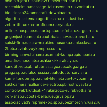
msdip.ru
jdol.ru
sokolovr.ru
newtech-spb.ru
rezemkleim.ru
massage-tai.ru
seonub.ru
zvonitut.ru
biolisichka24.ru
mncraft-download.ru
algoritm-sistema.ru
godflesh.ru
ru-industria.ru
zebra-tlt.ru
okna-proficom.ru
erynok.ru
onlinekinospace.ru
startupstudio-fefu.ru
zarges-ru.ru
gegenjustizunrecht.ru
autobalashov.ru
utrovortu.ru
spiski-firm.ru
elara-m.ru
kinomusorka.ru
mkcslava.ru
2bets.ru
vintovoykompressor.ru
birminghamvsfulham.ru
sarmat-komp.ru
pioneeri.ru
amadis-chocolate.ru
shkurki-karakulya.ru
kanotiforet.spb.ru
tutmassage.ru
ecolog.org.ru
praga.spb.ru
falcorussia.ru
autodoctorservis.ru
kamertondom.spb.ru
net-life.net.ru
avto-vozim.ru
sakhcamera.ru
alliance-electro.spb.ru
stroyavt.ru
controlweb1.ru
tdsak74.ru
kinzozo-ru.ru
kvotka.ru
iron-snab.ru
costa-bella.ru
eugrus.pp.ru
associaciya39.ru
primexpo.spb.ru
bezmorchin.ru
ia2.ru