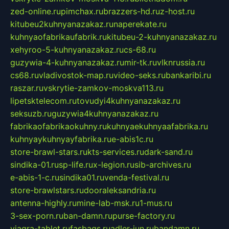
zed-online.ru
pimchax.ru
brazzers-hd.ru
z-host.ru
kitubeu2kuhnyanazakaz.ru
naperekate.ru
kuhnyaofabrikaufabrik.ru
kitubeu-2-kuhnyanazakaz.ru
xehyroo-5-kuhnyanazakaz.ru
cs-68.ru
guzywia-4-kuhnyanazakaz.ru
mir-tk.ru
vlknrussia.ru
cs68.ru
vladivostok-map.ru
video-seks.ru
bankaribi.ru
raszar.ru
vskrytie-zamkov-moskva113.ru
lipetsktelecom.ru
tovudyi4kuhnyanazakaz.ru
seksuzb.ru
guzywia4kuhnyanazakaz.ru
fabrikaofabrikaokuhny.ru
kuhnyaekuhnyaafabrika.ru
kuhnyaykuhnyayfabrika.ru
e-abis1c.ru
store-brawl-stars.ru
kts-services.ru
dark-sand.ru
sindika-01.ru
sp-life.ru
x-legion.ru
sib-archives.ru
e-abis-1-c.ru
sindika01.ru
venda-festival.ru
store-brawlstars.ru
dooraleksandria.ru
antenna-highly.ru
mine-lab-msk.ru
1-mus.ru
3-sex-porn.ru
ban-damn.ru
purse-factory.ru
viagra-tablet.ru
fasbags.ru
adler-jun.ru
bandamn.ru