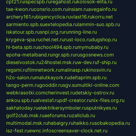
cpt21.ru
ispecspb.ru
regahost.ru
kolosok-elita.ru
tae-kwon.ru
consrio.com.ru
insiam.ru
avegainfo.ru
archery161.ru
bigencyclica.ru
vlast16.ru
korru.net
sarmiento.spb.su
extelopedia.ru
lammin-suo.spb.ru
iskatour.spb.ru
snpi.org.ru
running-line.ru
krygeva-spa.ru
chel.net.ru
rust-loco.ru
dugshop.ru
hl-beta.spb.ru
school494.spb.ru
mymubaby.ru
epoha-metalband.ru
ngr.spb.ru
rusgosnews.com
dieselvostok.ru
24hostel.msk.ru
w-dev.ru
f-ship.ru
regsmi.ru
filmnetwork.ru
malinasp.ru
kinosvin.ru
h2o-salon.ru
malutkayork.ru
deltaprim.spb.ru
tango-perm.ru
gooddir.ru
sgv.su
multiki-online.com
webkrasotki.com
cherinvest.ru
detskiy-ostrov.ru
ankou.spb.ru
alvesta1.ru
pdf-creator.ru
nix-files.org.ru
sakhatoday.ru
elektrikersymboler.ru
sputnikyes.ru
golf2club.msk.ru
aeforums.ru
zallclub.ru
multimodal.msk.ru
habaigry.ru
haikko.ru
sobakopedia.ru
isz-fest.ru
ewnc.info
screensaver-clock.net.ru