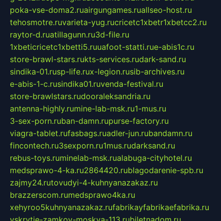
poka-vse-doma2.ru
airgungames.ru
allseo-host.ru
tehosmotre.ru
varieta-yug.ru
cricetc1xbetr1xbetcc2.ru
raytor-d.ru
atillagunn.ru
3d-file.ru
1xbeticricetc1xbetti5.ru
uafoot-statti.ru
e-abis1c.ru
store-brawl-stars.ru
kts-services.ru
dark-sand.ru
sindika-01.ru
sp-life.ru
x-legion.ru
sib-archives.ru
e-abis-1-c.ru
sindika01.ru
venda-festival.ru
store-brawlstars.ru
dooraleksandria.ru
antenna-highly.ru
mine-lab-msk.ru
1-mus.ru
3-sex-porn.ru
ban-damn.ru
purse-factory.ru
viagra-tablet.ru
fasbags.ru
adler-jun.ru
bandamn.ru
fincontech.ru
3sexporn.ru
1mus.ru
darksand.ru
rebus-toys.ru
minelab-msk.ru
alabuga-cityhotel.ru
medsprawo-4-ka.ru
2864420.ru
blagodarenie-spb.ru
zajmy24.ru
tovudyi-4-kuhnyanazakaz.ru
brazzerscom.ru
medsprawo4ka.ru
xehyroo5kuhnyanazakaz.ru
fabrikayfabrikaefabrika.ru
vskrytie-zamkov-moskva-113.ru
biletnadom.ru