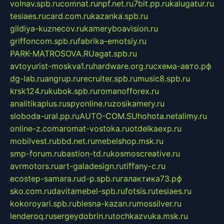
volnav.spb.ru
comnat.ru
npf.net.ru
7bit.pp.ru
kalugatur.ru
tesiaes.ru
card.com.ru
kazanka.spb.ru
gildiya-kuznecov.ru
kameryboavision.ru
griffoncom.spb.ru
fabrika-emotsiy.ru
PARK-MATROSOVA.RU
agat.spb.ru
avtoyurist-moskva1.ru
hardware.org.ru
схема-авто.рф
dg-lab.ru
angrup.ru
recruiter.spb.ru
music8.spb.ru
krsk124.ru
kubok.spb.ru
romanofforex.ru
analitikaplus.ru
spyonline.ru
zosikamery.ru
sloboda-ural.pp.ru
AUTO-COM.SU
hohota.net
alimy.ru
online-z.com
aromat-vostoka.ru
otdelkaexp.ru
mobilvest.ru
bbd.net.ru
mebelshop.msk.ru
smp-forum.ru
bastion-td.ru
kosmoscreative.ru
avrmotors.ru
art-galadesign.ru
tiffany-c.ru
ecostep-samara.ru
d-p.spb.ru
галактика73.рф
sko.com.ru
davitamebel-spb.ru
fotsis.ru
tesiaes.ru
kokoroyari.spb.ru
blesna-kazan.ru
mossilver.ru
lenderoq.ru
sergeydobrin.ru
tochkazvuka.msk.ru