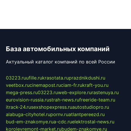
База автомобильных компаний
Актуальный каталог компаний по всей России
03223.ru
ufille.ru
krasotata.ru
prazdnikdushi.ru
veetbox.ru
cinemapost.ru
ciam-fr.ru
kraft-you.ru
mega-press.ru
03223.ru
web-explore.ru
rastenuya.ru
eurovision-russia.ru
strah-news.ru
freeride-team.ru
itrack-24.ru
sexshopexpress.ru
autostudiopro.ru
alabuga-cityhotel.ru
pornv.ru
atlantpereezd.ru
bud-em-znakomye.ru
a-cdc.ru
elektrostal-news.ru
korolevremont-market.ru
budem-znakomye.ru