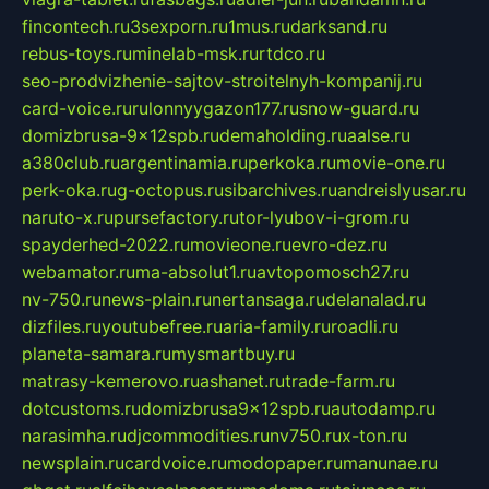
fincontech.ru
3sexporn.ru
1mus.ru
darksand.ru
rebus-toys.ru
minelab-msk.ru
rtdco.ru
seo-prodvizhenie-sajtov-stroitelnyh-kompanij.ru
card-voice.ru
rulonnyygazon177.ru
snow-guard.ru
domizbrusa-9x12spb.ru
demaholding.ru
aalse.ru
a380club.ru
argentinamia.ru
perkoka.ru
movie-one.ru
perk-oka.ru
g-octopus.ru
sibarchives.ru
andreislyusar.ru
naruto-x.ru
pursefactory.ru
tor-lyubov-i-grom.ru
spayderhed-2022.ru
movieone.ru
evro-dez.ru
webamator.ru
ma-absolut1.ru
avtopomosch27.ru
nv-750.ru
news-plain.ru
nertansaga.ru
delanalad.ru
dizfiles.ru
youtubefree.ru
aria-family.ru
roadli.ru
planeta-samara.ru
mysmartbuy.ru
matrasy-kemerovo.ru
ashanet.ru
trade-farm.ru
dotcustoms.ru
domizbrusa9x12spb.ru
autodamp.ru
narasimha.ru
djcommodities.ru
nv750.ru
x-ton.ru
newsplain.ru
cardvoice.ru
modopaper.ru
manunae.ru