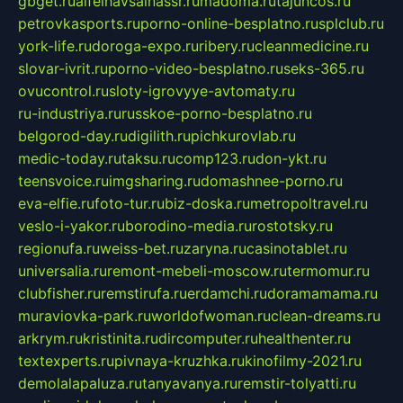
gbget.ru
alfeihavsalnassr.ru
madoma.ru
tajuncos.ru
petrovkasports.ru
porno-online-besplatno.ru
splclub.ru
york-life.ru
doroga-expo.ru
ribery.ru
cleanmedicine.ru
slovar-ivrit.ru
porno-video-besplatno.ru
seks-365.ru
ovucontrol.ru
sloty-igrovyye-avtomaty.ru
ru-industriya.ru
russkoe-porno-besplatno.ru
belgorod-day.ru
digilith.ru
pichkurovlab.ru
medic-today.ru
taksu.ru
comp123.ru
don-ykt.ru
teensvoice.ru
imgsharing.ru
domashnee-porno.ru
eva-elfie.ru
foto-tur.ru
biz-doska.ru
metropoltravel.ru
veslo-i-yakor.ru
borodino-media.ru
rostotsky.ru
regionufa.ru
weiss-bet.ru
zaryna.ru
casinotablet.ru
universalia.ru
remont-mebeli-moscow.ru
termomur.ru
clubfisher.ru
remstirufa.ru
erdamchi.ru
doramamama.ru
muraviovka-park.ru
worldofwoman.ru
clean-dreams.ru
arkrym.ru
kristinita.ru
dircomputer.ru
healthenter.ru
textexperts.ru
pivnaya-kruzhka.ru
kinofilmy-2021.ru
demolalapaluza.ru
tanyavanya.ru
remstir-tolyatti.ru