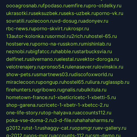
oooagrosnab.ru
fpodaso.ru
emfire.ru
pro-otdelky.ru
ukrasotki.ru
seksuzbek.ru
seks-uzbek.ru
porno-vk.ru
sovratili.ru
olecoon.ru
vd-dosug.ru
adonyev.ru
rbc-news.ru
porno-skvirt.ru
krospr.ru
13autor-kolonka.ru
sormol.ru
2rich.ru
hostel-65.ru
hostserve.ru
porno-na-russkom.ru
mishinlab.ru
neznobi.ru
bigfatcc.ru
habble.ru
starbucksvia.ru
delfinet.ru
silvernano.ru
elestal.ru
vektor-doroga.ru
velotrenajery.ru
pronso54.ru
lenasever.ru
lovinskix.ru
show-pets.ru
smartnews03.ru
discofoxworld.ru
miraclecoon.ru
pongup.ru
hostel65.ru
liura.ru
glasspb.ru
firehunters.ru
gribowo.ru
gnalis.ru
bulkitula.ru
hometown-france.ru
1-xbeticricetc-1-xbetti-5.ru
shop-garena.ru
cricetc-1-xbetr-1-xbetcc-2.ru
one-life-story.ru
top-halyava.ru
accounts112.ru
poka-vse-doma-2.ru
3-d-file.ru
hahahaharms.ru
g2012.ru
tst-1.ru
shaggy-cat.ru
opsmgr.ru
ev-gallery.ru
g-2012.ru
ops-mgr.ru
accounts-112.ru
csm-demo.ru