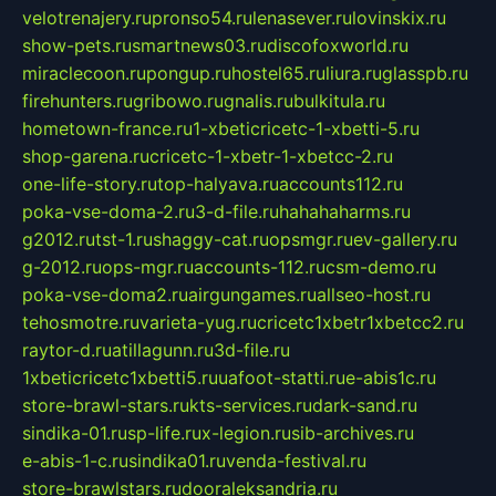
velotrenajery.ru
pronso54.ru
lenasever.ru
lovinskix.ru
show-pets.ru
smartnews03.ru
discofoxworld.ru
miraclecoon.ru
pongup.ru
hostel65.ru
liura.ru
glasspb.ru
firehunters.ru
gribowo.ru
gnalis.ru
bulkitula.ru
hometown-france.ru
1-xbeticricetc-1-xbetti-5.ru
shop-garena.ru
cricetc-1-xbetr-1-xbetcc-2.ru
one-life-story.ru
top-halyava.ru
accounts112.ru
poka-vse-doma-2.ru
3-d-file.ru
hahahaharms.ru
g2012.ru
tst-1.ru
shaggy-cat.ru
opsmgr.ru
ev-gallery.ru
g-2012.ru
ops-mgr.ru
accounts-112.ru
csm-demo.ru
poka-vse-doma2.ru
airgungames.ru
allseo-host.ru
tehosmotre.ru
varieta-yug.ru
cricetc1xbetr1xbetcc2.ru
raytor-d.ru
atillagunn.ru
3d-file.ru
1xbeticricetc1xbetti5.ru
uafoot-statti.ru
e-abis1c.ru
store-brawl-stars.ru
kts-services.ru
dark-sand.ru
sindika-01.ru
sp-life.ru
x-legion.ru
sib-archives.ru
e-abis-1-c.ru
sindika01.ru
venda-festival.ru
store-brawlstars.ru
dooraleksandria.ru