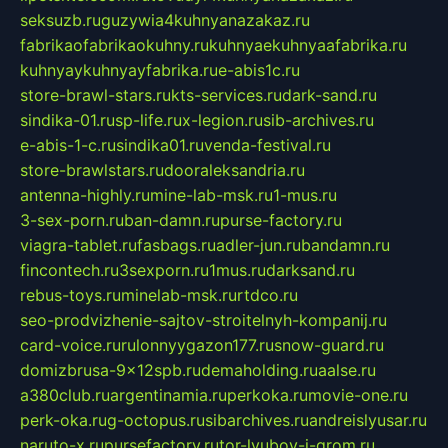
seksuzb.ru
guzywia4kuhnyanazakaz.ru
fabrikaofabrikaokuhny.ru
kuhnyaekuhnyaafabrika.ru
kuhnyaykuhnyayfabrika.ru
e-abis1c.ru
store-brawl-stars.ru
kts-services.ru
dark-sand.ru
sindika-01.ru
sp-life.ru
x-legion.ru
sib-archives.ru
e-abis-1-c.ru
sindika01.ru
venda-festival.ru
store-brawlstars.ru
dooraleksandria.ru
antenna-highly.ru
mine-lab-msk.ru
1-mus.ru
3-sex-porn.ru
ban-damn.ru
purse-factory.ru
viagra-tablet.ru
fasbags.ru
adler-jun.ru
bandamn.ru
fincontech.ru
3sexporn.ru
1mus.ru
darksand.ru
rebus-toys.ru
minelab-msk.ru
rtdco.ru
seo-prodvizhenie-sajtov-stroitelnyh-kompanij.ru
card-voice.ru
rulonnyygazon177.ru
snow-guard.ru
domizbrusa-9x12spb.ru
demaholding.ru
aalse.ru
a380club.ru
argentinamia.ru
perkoka.ru
movie-one.ru
perk-oka.ru
g-octopus.ru
sibarchives.ru
andreislyusar.ru
naruto-x.ru
pursefactory.ru
tor-lyubov-i-grom.ru