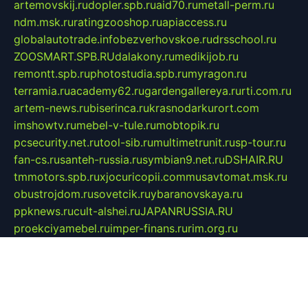
artemovskij.ru
dopler.spb.ru
aid70.ru
metall-perm.ru
ndm.msk.ru
ratingzooshop.ru
apiaccess.ru
globalautotrade.info
bezverhovskoe.ru
drsschool.ru
ZOOSMART.SPB.RU
dalakony.ru
medikijob.ru
remontt.spb.ru
photostudia.spb.ru
myragon.ru
terramia.ru
academy62.ru
gardengallereya.ru
rti.com.ru
artem-news.ru
biserinca.ru
krasnodarkurort.com
imshowtv.ru
mebel-v-tule.ru
mobtopik.ru
pcsecurity.net.ru
tool-sib.ru
multimetrunit.ru
sp-tour.ru
fan-cs.ru
santeh-russia.ru
symbian9.net.ru
DSHAIR.RU
tmmotors.spb.ru
xjocuricopii.com
musavtomat.msk.ru
obustrojdom.ru
sovetcik.ru
ybaranovskaya.ru
ppknews.ru
cult-alshei.ru
JAPANRUSSIA.RU
proekciyamebel.ru
imper-finans.ru
rim.org.ru
glamourai.ru
brassminus.ru
zabor-pro.ru
ftn.pp.ru
dorogoe58.ru
laimengpacker.ru
kuzova-zapchasti.ru
sageerp.ru
taxodrom.ru
dsrazvitie.ru
hardcity.net.ru
ratinghomegames.ru
topservice25.ru
gubernyan.ru