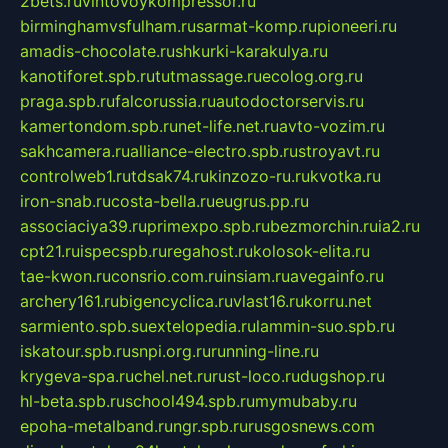
2bets.ru
vintovoykompressor.ru
birminghamvsfulham.ru
sarmat-komp.ru
pioneeri.ru
amadis-chocolate.ru
shkurki-karakulya.ru
kanotiforet.spb.ru
tutmassage.ru
ecolog.org.ru
praga.spb.ru
falcorussia.ru
autodoctorservis.ru
kamertondom.spb.ru
net-life.net.ru
avto-vozim.ru
sakhcamera.ru
alliance-electro.spb.ru
stroyavt.ru
controlweb1.ru
tdsak74.ru
kinzozo-ru.ru
kvotka.ru
iron-snab.ru
costa-bella.ru
eugrus.pp.ru
associaciya39.ru
primexpo.spb.ru
bezmorchin.ru
ia2.ru
cpt21.ru
ispecspb.ru
regahost.ru
kolosok-elita.ru
tae-kwon.ru
consrio.com.ru
insiam.ru
avegainfo.ru
archery161.ru
bigencyclica.ru
vlast16.ru
korru.net
sarmiento.spb.su
extelopedia.ru
lammin-suo.spb.ru
iskatour.spb.ru
snpi.org.ru
running-line.ru
krygeva-spa.ru
chel.net.ru
rust-loco.ru
dugshop.ru
hl-beta.spb.ru
school494.spb.ru
mymubaby.ru
epoha-metalband.ru
ngr.spb.ru
rusgosnews.com