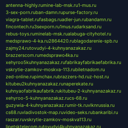
antenna-highly.ru
mine-lab-msk.ru
1-mus.ru
3-sex-porn.ru
ban-damn.ru
purse-factory.ru
viagra-tablet.ru
fasbags.ru
adler-jun.ru
bandamn.ru
fincontech.ru
3sexporn.ru
1mus.ru
darksand.ru
rebus-toys.ru
minelab-msk.ru
alabuga-cityhotel.ru
medsprawo-4-ka.ru
2864420.ru
blagodarenie-spb.ru
zajmy24.ru
tovudyi-4-kuhnyanazakaz.ru
brazzerscom.ru
medsprawo4ka.ru
xehyroo5kuhnyanazakaz.ru
fabrikayfabrikaefabrika.ru
vskrytie-zamkov-moskva-113.ru
biletnadom.ru
zed-online.ru
pimchax.ru
brazzers-hd.ru
z-host.ru
kitubeu2kuhnyanazakaz.ru
naperekate.ru
kuhnyaofabrikaufabrik.ru
kitubeu-2-kuhnyanazakaz.ru
xehyroo-5-kuhnyanazakaz.ru
cs-68.ru
guzywia-4-kuhnyanazakaz.ru
mir-tk.ru
vlknrussia.ru
cs68.ru
vladivostok-map.ru
video-seks.ru
bankaribi.ru
raszar.ru
vskrytie-zamkov-moskva113.ru
lipetsktelecom.ru
tovudyi4kuhnyanazakaz.ru