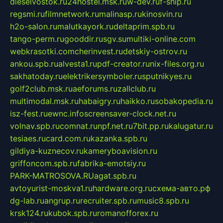
dieselvostok.ru
24hostel.msk.ru
w-dev.ru
f-ship.ru
regsmi.ru
filmnetwork.ru
malinasp.ru
kinosvin.ru
h2o-salon.ru
malutkayork.ru
deltaprim.spb.ru
tango-perm.ru
gooddir.ru
sgv.su
multiki-online.com
webkrasotki.com
cherinvest.ru
detskiy-ostrov.ru
ankou.spb.ru
alvesta1.ru
pdf-creator.ru
nix-files.org.ru
sakhatoday.ru
elektrikersymboler.ru
sputnikyes.ru
golf2club.msk.ru
aeforums.ru
zallclub.ru
multimodal.msk.ru
habaigry.ru
haikko.ru
sobakopedia.ru
isz-fest.ru
ewnc.info
screensaver-clock.net.ru
volnav.spb.ru
comnat.ru
npf.net.ru
7bit.pp.ru
kalugatur.ru
tesiaes.ru
card.com.ru
kazanka.spb.ru
gildiya-kuznecov.ru
kameryboavision.ru
griffoncom.spb.ru
fabrika-emotsiy.ru
PARK-MATROSOVA.RU
agat.spb.ru
avtoyurist-moskva1.ru
hardware.org.ru
схема-авто.рф
dg-lab.ru
angrup.ru
recruiter.spb.ru
music8.spb.ru
krsk124.ru
kubok.spb.ru
romanofforex.ru