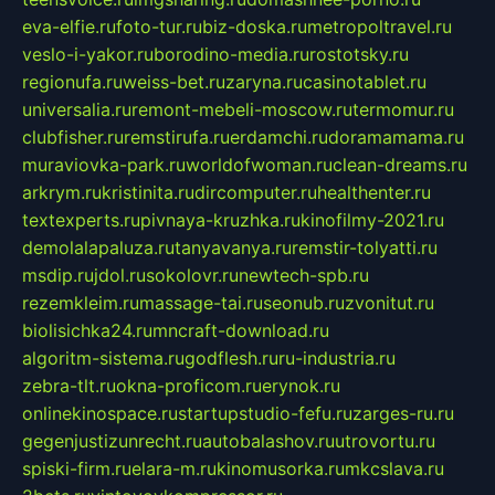
eva-elfie.ru
foto-tur.ru
biz-doska.ru
metropoltravel.ru
veslo-i-yakor.ru
borodino-media.ru
rostotsky.ru
regionufa.ru
weiss-bet.ru
zaryna.ru
casinotablet.ru
universalia.ru
remont-mebeli-moscow.ru
termomur.ru
clubfisher.ru
remstirufa.ru
erdamchi.ru
doramamama.ru
muraviovka-park.ru
worldofwoman.ru
clean-dreams.ru
arkrym.ru
kristinita.ru
dircomputer.ru
healthenter.ru
textexperts.ru
pivnaya-kruzhka.ru
kinofilmy-2021.ru
demolalapaluza.ru
tanyavanya.ru
remstir-tolyatti.ru
msdip.ru
jdol.ru
sokolovr.ru
newtech-spb.ru
rezemkleim.ru
massage-tai.ru
seonub.ru
zvonitut.ru
biolisichka24.ru
mncraft-download.ru
algoritm-sistema.ru
godflesh.ru
ru-industria.ru
zebra-tlt.ru
okna-proficom.ru
erynok.ru
onlinekinospace.ru
startupstudio-fefu.ru
zarges-ru.ru
gegenjustizunrecht.ru
autobalashov.ru
utrovortu.ru
spiski-firm.ru
elara-m.ru
kinomusorka.ru
mkcslava.ru