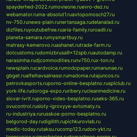
spayderhed-2022.ru
movieone.ru
evro-dez.ru
webamator.ru
ma-absolut1.ru
avtopomosch27.ru
nv-750.ru
news-plain.ru
nertansaga.ru
delanalad.ru
dizfiles.ru
youtubefree.ru
aria-family.ru
roadli.ru
planeta-samara.ru
mysmartbuy.ru
matrasy-kemerovo.ru
ashanet.ru
trade-farm.ru
dotcustoms.ru
domizbrusa9x12spb.ru
autodamp.ru
narasimha.ru
djcommodities.ru
nv750.ru
x-ton.ru
newsplain.ru
cardvoice.ru
modopaper.ru
manunae.ru
gbget.ru
alfeihavsalnassr.ru
madoma.ru
tajuncos.ru
petrovkasports.ru
porno-online-besplatno.ru
splclub.ru
york-life.ru
doroga-expo.ru
ribery.ru
cleanmedicine.ru
slovar-ivrit.ru
porno-video-besplatno.ru
seks-365.ru
ovucontrol.ru
sloty-igrovyye-avtomaty.ru
ru-industriya.ru
russkoe-porno-besplatno.ru
belgorod-day.ru
digilith.ru
pichkurovlab.ru
medic-today.ru
taksu.ru
comp123.ru
don-ykt.ru
teensvoice.ru
imgsharing.ru
domashnee-porno.ru