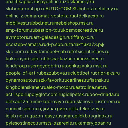
analitikaplus.ru
spyonline.ru
zosikamery.ru
sloboda-ural.pp.ru
AUTO-COM.SU
hohota.net
alimy.ru
online-z.com
aromat-vostoka.ru
otdelkaexp.ru
mobilvest.ru
bbd.net.ru
mebelshop.msk.ru
smp-forum.ru
bastion-td.ru
kosmoscreative.ru
avrmotors.ru
art-galadesign.ru
tiffany-c.ru
ecostep-samara.ru
d-p.spb.ru
галактика73.рф
sko.com.ru
davitamebel-spb.ru
fotsis.ru
tesiaes.ru
kokoroyari.spb.ru
blesna-kazan.ru
mossilver.ru
lenderoq.ru
sergeydobrin.ru
tochkazvuka.msk.ru
people-of-art.ru
bezzubova.ru
clubtibet.ru
orior-aks.ru
dynamoauto.ru
szk-favorit.ru
carlines.ru
flatnsk.ru
kingbolenskaner.ru
alex-motor.ru
astroline.net.ru
act1.spb.ru
polyglot.com.ru
gidlipetsk.ru
ooo-driada.ru
detsad125.ru
mir-zdoroviya.ru
bruslanovo.ru
siterem.ru
council.spb.ru
лодкипатриот.рф
kafekolizey.ru
iclub.net.ru
gazon-easy.ru
sugarepilekb.ru
grinox.ru
pylesostineco.ru
msts-ozarenie.ru
kameryjooan.ru