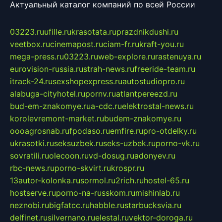
Актуальный каталог компаний по всей России
03223.ru
ufille.ru
krasotata.ru
prazdnikdushi.ru
veetbox.ru
cinemapost.ru
ciam-fr.ru
kraft-you.ru
mega-press.ru
03223.ru
web-explore.ru
rastenuya.ru
eurovision-russia.ru
strah-news.ru
freeride-team.ru
itrack-24.ru
sexshopexpress.ru
autostudiopro.ru
alabuga-cityhotel.ru
pornv.ru
atlantpereezd.ru
bud-em-znakomye.ru
a-cdc.ru
elektrostal-news.ru
korolevremont-market.ru
budem-znakomye.ru
oooagrosnab.ru
fpodaso.ru
emfire.ru
pro-otdelky.ru
ukrasotki.ru
seksuzbek.ru
seks-uzbek.ru
porno-vk.ru
sovratili.ru
olecoon.ru
vd-dosug.ru
adonyev.ru
rbc-news.ru
porno-skvirt.ru
krospr.ru
13autor-kolonka.ru
sormol.ru
2rich.ru
hostel-65.ru
hostserve.ru
porno-na-russkom.ru
mishinlab.ru
neznobi.ru
bigfatcc.ru
habble.ru
starbucksvia.ru
delfinet.ru
silvernano.ru
elestal.ru
vektor-doroga.ru