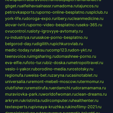
gbget.ru
alfeihavsalnassr.ru
madoma.ru
tajuncos.ru
petrovkasports.ru
porno-online-besplatno.ru
splclub.ru
york-life.ru
doroga-expo.ru
ribery.ru
cleanmedicine.ru
slovar-ivrit.ru
porno-video-besplatno.ru
seks-365.ru
ovucontrol.ru
sloty-igrovyye-avtomaty.ru
ru-industriya.ru
russkoe-porno-besplatno.ru
belgorod-day.ru
digilith.ru
pichkurovlab.ru
medic-today.ru
taksu.ru
comp123.ru
don-ykt.ru
teensvoice.ru
imgsharing.ru
domashnee-porno.ru
eva-elfie.ru
foto-tur.ru
biz-doska.ru
metropoltravel.ru
veslo-i-yakor.ru
borodino-media.ru
rostotsky.ru
regionufa.ru
weiss-bet.ru
zaryna.ru
casinotablet.ru
universalia.ru
remont-mebeli-moscow.ru
termomur.ru
clubfisher.ru
remstirufa.ru
erdamchi.ru
doramamama.ru
muraviovka-park.ru
worldofwoman.ru
clean-dreams.ru
arkrym.ru
kristinita.ru
dircomputer.ru
healthenter.ru
textexperts.ru
pivnaya-kruzhka.ru
kinofilmy-2021.ru