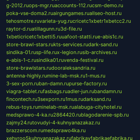
g-2012.ru
ops-mgr.ru
accounts-112.ru
csm-demo.ru
poka-vse-doma2.ru
airgungames.ru
allseo-host.ru
tehosmotre.ru
varieta-yug.ru
cricetc1xbetr1xbetcc2.ru
raytor-d.ru
atillagunn.ru
3d-file.ru
1xbeticricetc1xbetti5.ru
uafoot-statti.ru
e-abis1c.ru
store-brawl-stars.ru
kts-services.ru
dark-sand.ru
sindika-01.ru
sp-life.ru
x-legion.ru
sib-archives.ru
e-abis-1-c.ru
sindika01.ru
venda-festival.ru
store-brawlstars.ru
dooraleksandria.ru
antenna-highly.ru
mine-lab-msk.ru
1-mus.ru
3-sex-porn.ru
ban-damn.ru
purse-factory.ru
viagra-tablet.ru
fasbags.ru
adler-jun.ru
bandamn.ru
fincontech.ru
3sexporn.ru
1mus.ru
darksand.ru
rebus-toys.ru
minelab-msk.ru
alabuga-cityhotel.ru
medsprawo-4-ka.ru
2864420.ru
blagodarenie-spb.ru
zajmy24.ru
tovudyi-4-kuhnyanazakaz.ru
brazzerscom.ru
medsprawo4ka.ru
xehyroo5kuhnyanazakaz.ru
fabrikayfabrikaefabrika.ru