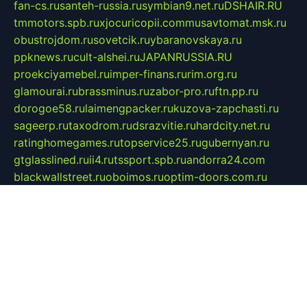
fan-cs.ru
santeh-russia.ru
symbian9.net.ru
DSHAIR.RU
tmmotors.spb.ru
xjocuricopii.com
musavtomat.msk.ru
obustrojdom.ru
sovetcik.ru
ybaranovskaya.ru
ppknews.ru
cult-alshei.ru
JAPANRUSSIA.RU
proekciyamebel.ru
imper-finans.ru
rim.org.ru
glamourai.ru
brassminus.ru
zabor-pro.ru
ftn.pp.ru
dorogoe58.ru
laimengpacker.ru
kuzova-zapchasti.ru
sageerp.ru
taxodrom.ru
dsrazvitie.ru
hardcity.net.ru
ratinghomegames.ru
topservice25.ru
gubernyan.ru
gtglasslined.ru
ii4.ru
tssport.spb.ru
andorra24.com
blackwallstreet.ru
oboimos.ru
optim-doors.com.ru
ikuch.ru
nycr.org.ru
npa21.ru
vremya-ch.spb.ru
desert000.ru
ivtorgi.ru
ifiori.ru
catalog-statei.ru
dcv.org.ru
spetsmaster174.ru
ipkameryhiseeu.ru
dum26.ru
ruspol.spb.ru
fr-opendp.ru
kam-solnyshko.ru
cheyenne-arapaho.ru
sevzapmetal.spb.ru
ted-lapidus.spb.ru
parasite-eliminator.ru
sigma-complete.ru
modernworld.ru
dama-moda.ru