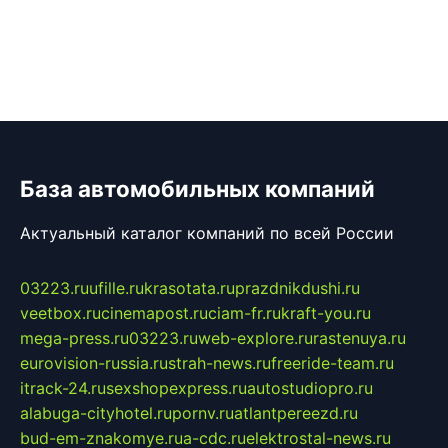
База автомобильных компаний
Актуальный каталог компаний по всей России
03223.ru
ufille.ru
krasotata.ru
prazdnikdushi.ru
veetbox.ru
cinemapost.ru
ciam-fr.ru
kraft-you.ru
mega-press.ru
03223.ru
web-explore.ru
rastenuya.ru
eurovision-russia.ru
strah-news.ru
freeride-team.ru
itrack-24.ru
sexshopexpress.ru
autostudiopro.ru
alabuga-cityhotel.ru
pornv.ru
atlantpereezd.ru
bud-em-znakomye.ru
a-cdc.ru
elektrostal-news.ru