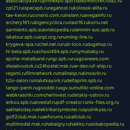
associaciya39.ru
primexpo.spb.ru
bezmorchin.ru
ia2.ru
cpt21.ru
ispecspb.ru
regahost.ru
kolosok-elita.ru
tae-kwon.ru
consrio.com.ru
insiam.ru
avegainfo.ru
archery161.ru
bigencyclica.ru
vlast16.ru
korru.net
sarmiento.spb.su
extelopedia.ru
lammin-suo.spb.ru
iskatour.spb.ru
snpi.org.ru
running-line.ru
krygeva-spa.ru
chel.net.ru
rust-loco.ru
dugshop.ru
hl-beta.spb.ru
school494.spb.ru
mymubaby.ru
epoha-metalband.ru
ngr.spb.ru
rusgosnews.com
dieselvostok.ru
24hostel.msk.ru
w-dev.ru
f-ship.ru
regsmi.ru
filmnetwork.ru
malinasp.ru
kinosvin.ru
h2o-salon.ru
malutkayork.ru
deltaprim.spb.ru
tango-perm.ru
gooddir.ru
sgv.su
multiki-online.com
webkrasotki.com
cherinvest.ru
detskiy-ostrov.ru
ankou.spb.ru
alvesta1.ru
pdf-creator.ru
nix-files.org.ru
sakhatoday.ru
elektrikersymboler.ru
sputnikyes.ru
golf2club.msk.ru
aeforums.ru
zallclub.ru
multimodal.msk.ru
habaigry.ru
haikko.ru
sobakopedia.ru