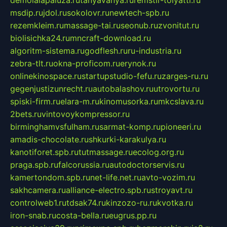
demolalapaluza.ru
tanyavanya.ru
remstir-tolyatti.ru
msdip.ru
jdol.ru
sokolovr.ru
newtech-spb.ru
rezemkleim.ru
massage-tai.ru
seonub.ru
zvonitut.ru
biolisichka24.ru
mncraft-download.ru
algoritm-sistema.ru
godflesh.ru
ru-industria.ru
zebra-tlt.ru
okna-proficom.ru
erynok.ru
onlinekinospace.ru
startupstudio-fefu.ru
zarges-ru.ru
gegenjustizunrecht.ru
autobalashov.ru
utrovortu.ru
spiski-firm.ru
elara-m.ru
kinomusorka.ru
mkcslava.ru
2bets.ru
vintovoykompressor.ru
birminghamvsfulham.ru
sarmat-komp.ru
pioneeri.ru
amadis-chocolate.ru
shkurki-karakulya.ru
kanotiforet.spb.ru
tutmassage.ru
ecolog.org.ru
praga.spb.ru
falcorussia.ru
autodoctorservis.ru
kamertondom.spb.ru
net-life.net.ru
avto-vozim.ru
sakhcamera.ru
alliance-electro.spb.ru
stroyavt.ru
controlweb1.ru
tdsak74.ru
kinzozo-ru.ru
kvotka.ru
iron-snab.ru
costa-bella.ru
eugrus.pp.ru