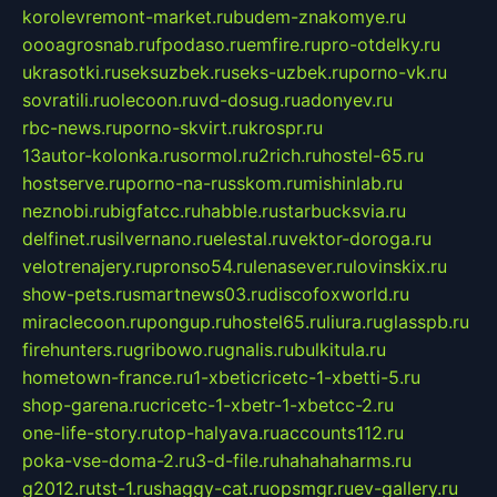
korolevremont-market.ru
budem-znakomye.ru
oooagrosnab.ru
fpodaso.ru
emfire.ru
pro-otdelky.ru
ukrasotki.ru
seksuzbek.ru
seks-uzbek.ru
porno-vk.ru
sovratili.ru
olecoon.ru
vd-dosug.ru
adonyev.ru
rbc-news.ru
porno-skvirt.ru
krospr.ru
13autor-kolonka.ru
sormol.ru
2rich.ru
hostel-65.ru
hostserve.ru
porno-na-russkom.ru
mishinlab.ru
neznobi.ru
bigfatcc.ru
habble.ru
starbucksvia.ru
delfinet.ru
silvernano.ru
elestal.ru
vektor-doroga.ru
velotrenajery.ru
pronso54.ru
lenasever.ru
lovinskix.ru
show-pets.ru
smartnews03.ru
discofoxworld.ru
miraclecoon.ru
pongup.ru
hostel65.ru
liura.ru
glasspb.ru
firehunters.ru
gribowo.ru
gnalis.ru
bulkitula.ru
hometown-france.ru
1-xbeticricetc-1-xbetti-5.ru
shop-garena.ru
cricetc-1-xbetr-1-xbetcc-2.ru
one-life-story.ru
top-halyava.ru
accounts112.ru
poka-vse-doma-2.ru
3-d-file.ru
hahahaharms.ru
g2012.ru
tst-1.ru
shaggy-cat.ru
opsmgr.ru
ev-gallery.ru