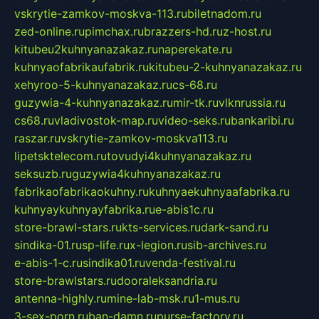
vskrytie-zamkov-moskva-113.ru
biletnadom.ru
zed-online.ru
pimchax.ru
brazzers-hd.ru
z-host.ru
kitubeu2kuhnyanazakaz.ru
naperekate.ru
kuhnyaofabrikaufabrik.ru
kitubeu-2-kuhnyanazakaz.ru
xehyroo-5-kuhnyanazakaz.ru
cs-68.ru
guzywia-4-kuhnyanazakaz.ru
mir-tk.ru
vlknrussia.ru
cs68.ru
vladivostok-map.ru
video-seks.ru
bankaribi.ru
raszar.ru
vskrytie-zamkov-moskva113.ru
lipetsktelecom.ru
tovudyi4kuhnyanazakaz.ru
seksuzb.ru
guzywia4kuhnyanazakaz.ru
fabrikaofabrikaokuhny.ru
kuhnyaekuhnyaafabrika.ru
kuhnyaykuhnyayfabrika.ru
e-abis1c.ru
store-brawl-stars.ru
kts-services.ru
dark-sand.ru
sindika-01.ru
sp-life.ru
x-legion.ru
sib-archives.ru
e-abis-1-c.ru
sindika01.ru
venda-festival.ru
store-brawlstars.ru
dooraleksandria.ru
antenna-highly.ru
mine-lab-msk.ru
1-mus.ru
3-sex-porn.ru
ban-damn.ru
purse-factory.ru