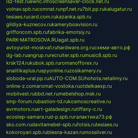
isz-fest.ru
ewnc.info
screensaver-clock.net.ru
volnav.spb.ru
comnat.ru
npf.net.ru
7bit.pp.ru
kalugatur.ru
tesiaes.ru
card.com.ru
kazanka.spb.ru
gildiya-kuznecov.ru
kameryboavision.ru
griffoncom.spb.ru
fabrika-emotsiy.ru
PARK-MATROSOVA.RU
agat.spb.ru
avtoyurist-moskva1.ru
hardware.org.ru
схема-авто.рф
dg-lab.ru
angrup.ru
recruiter.spb.ru
music8.spb.ru
krsk124.ru
kubok.spb.ru
romanofforex.ru
analitikaplus.ru
spyonline.ru
zosikamery.ru
sloboda-ural.pp.ru
AUTO-COM.SU
hohota.net
alimy.ru
online-z.com
aromat-vostoka.ru
otdelkaexp.ru
mobilvest.ru
bbd.net.ru
mebelshop.msk.ru
smp-forum.ru
bastion-td.ru
kosmoscreative.ru
avrmotors.ru
art-galadesign.ru
tiffany-c.ru
ecostep-samara.ru
d-p.spb.ru
галактика73.рф
sko.com.ru
davitamebel-spb.ru
fotsis.ru
tesiaes.ru
kokoroyari.spb.ru
blesna-kazan.ru
mossilver.ru