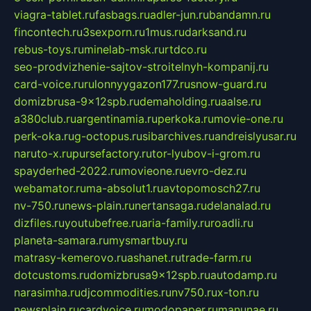
viagra-tablet.ru
fasbags.ru
adler-jun.ru
bandamn.ru
fincontech.ru
3sexporn.ru
1mus.ru
darksand.ru
rebus-toys.ru
minelab-msk.ru
rtdco.ru
seo-prodvizhenie-sajtov-stroitelnyh-kompanij.ru
card-voice.ru
rulonnyygazon177.ru
snow-guard.ru
domizbrusa-9x12spb.ru
demaholding.ru
aalse.ru
a380club.ru
argentinamia.ru
perkoka.ru
movie-one.ru
perk-oka.ru
g-octopus.ru
sibarchives.ru
andreislyusar.ru
naruto-x.ru
pursefactory.ru
tor-lyubov-i-grom.ru
spayderhed-2022.ru
movieone.ru
evro-dez.ru
webamator.ru
ma-absolut1.ru
avtopomosch27.ru
nv-750.ru
news-plain.ru
nertansaga.ru
delanalad.ru
dizfiles.ru
youtubefree.ru
aria-family.ru
roadli.ru
planeta-samara.ru
mysmartbuy.ru
matrasy-kemerovo.ru
ashanet.ru
trade-farm.ru
dotcustoms.ru
domizbrusa9x12spb.ru
autodamp.ru
narasimha.ru
djcommodities.ru
nv750.ru
x-ton.ru
newsplain.ru
cardvoice.ru
modopaper.ru
manunae.ru