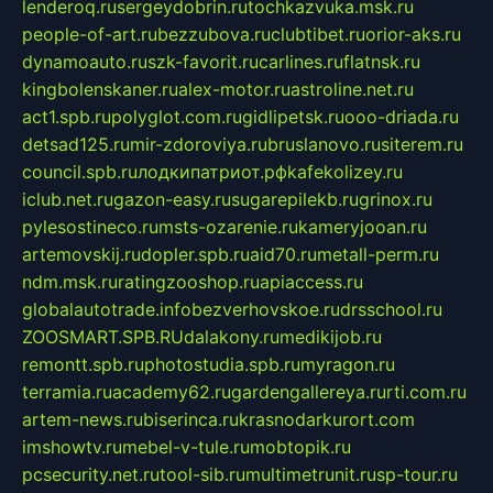
lenderoq.ru
sergeydobrin.ru
tochkazvuka.msk.ru
people-of-art.ru
bezzubova.ru
clubtibet.ru
orior-aks.ru
dynamoauto.ru
szk-favorit.ru
carlines.ru
flatnsk.ru
kingbolenskaner.ru
alex-motor.ru
astroline.net.ru
act1.spb.ru
polyglot.com.ru
gidlipetsk.ru
ooo-driada.ru
detsad125.ru
mir-zdoroviya.ru
bruslanovo.ru
siterem.ru
council.spb.ru
лодкипатриот.рф
kafekolizey.ru
iclub.net.ru
gazon-easy.ru
sugarepilekb.ru
grinox.ru
pylesostineco.ru
msts-ozarenie.ru
kameryjooan.ru
artemovskij.ru
dopler.spb.ru
aid70.ru
metall-perm.ru
ndm.msk.ru
ratingzooshop.ru
apiaccess.ru
globalautotrade.info
bezverhovskoe.ru
drsschool.ru
ZOOSMART.SPB.RU
dalakony.ru
medikijob.ru
remontt.spb.ru
photostudia.spb.ru
myragon.ru
terramia.ru
academy62.ru
gardengallereya.ru
rti.com.ru
artem-news.ru
biserinca.ru
krasnodarkurort.com
imshowtv.ru
mebel-v-tule.ru
mobtopik.ru
pcsecurity.net.ru
tool-sib.ru
multimetrunit.ru
sp-tour.ru