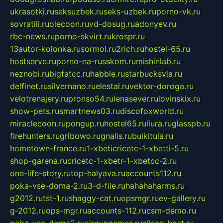
ukrasotki.ru
seksuzbek.ru
seks-uzbek.ru
porno-vk.ru
sovratili.ru
olecoon.ru
vd-dosug.ru
adonyev.ru
rbc-news.ru
porno-skvirt.ru
krospr.ru
13autor-kolonka.ru
sormol.ru
2rich.ru
hostel-65.ru
hostserve.ru
porno-na-russkom.ru
mishinlab.ru
neznobi.ru
bigfatcc.ru
habble.ru
starbucksvia.ru
delfinet.ru
silvernano.ru
elestal.ru
vektor-doroga.ru
velotrenajery.ru
pronso54.ru
lenasever.ru
lovinskix.ru
show-pets.ru
smartnews03.ru
discofoxworld.ru
miraclecoon.ru
pongup.ru
hostel65.ru
liura.ru
glasspb.ru
firehunters.ru
gribowo.ru
gnalis.ru
bulkitula.ru
hometown-france.ru
1-xbeticricetc-1-xbetti-5.ru
shop-garena.ru
cricetc-1-xbetr-1-xbetcc-2.ru
one-life-story.ru
top-halyava.ru
accounts112.ru
poka-vse-doma-2.ru
3-d-file.ru
hahahaharms.ru
g2012.ru
tst-1.ru
shaggy-cat.ru
opsmgr.ru
ev-gallery.ru
g-2012.ru
ops-mgr.ru
accounts-112.ru
csm-demo.ru
poka-vse-doma2.ru
airgungames.ru
allseo-host.ru