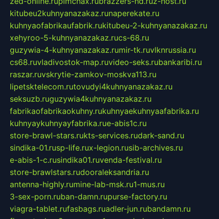
zed-online.ru
pimchax.ru
brazzers-hd.ru
z-host.ru
kitubeu2kuhnyanazakaz.ru
naperekate.ru
kuhnyaofabrikaufabrik.ru
kitubeu-2-kuhnyanazakaz.ru
xehyroo-5-kuhnyanazakaz.ru
cs-68.ru
guzywia-4-kuhnyanazakaz.ru
mir-tk.ru
vlknrussia.ru
cs68.ru
vladivostok-map.ru
video-seks.ru
bankaribi.ru
raszar.ru
vskrytie-zamkov-moskva113.ru
lipetsktelecom.ru
tovudyi4kuhnyanazakaz.ru
seksuzb.ru
guzywia4kuhnyanazakaz.ru
fabrikaofabrikaokuhny.ru
kuhnyaekuhnyaafabrika.ru
kuhnyaykuhnyayfabrika.ru
e-abis1c.ru
store-brawl-stars.ru
kts-services.ru
dark-sand.ru
sindika-01.ru
sp-life.ru
x-legion.ru
sib-archives.ru
e-abis-1-c.ru
sindika01.ru
venda-festival.ru
store-brawlstars.ru
dooraleksandria.ru
antenna-highly.ru
mine-lab-msk.ru
1-mus.ru
3-sex-porn.ru
ban-damn.ru
purse-factory.ru
viagra-tablet.ru
fasbags.ru
adler-jun.ru
bandamn.ru