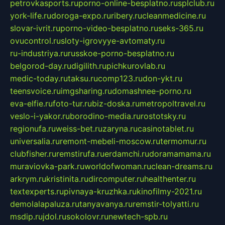
petrovkasports.ru
porno-online-besplatno.ru
splclub.ru
york-life.ru
doroga-expo.ru
ribery.ru
cleanmedicine.ru
slovar-ivrit.ru
porno-video-besplatno.ru
seks-365.ru
ovucontrol.ru
sloty-igrovyye-avtomaty.ru
ru-industriya.ru
russkoe-porno-besplatno.ru
belgorod-day.ru
digilith.ru
pichkurovlab.ru
medic-today.ru
taksu.ru
comp123.ru
don-ykt.ru
teensvoice.ru
imgsharing.ru
domashnee-porno.ru
eva-elfie.ru
foto-tur.ru
biz-doska.ru
metropoltravel.ru
veslo-i-yakor.ru
borodino-media.ru
rostotsky.ru
regionufa.ru
weiss-bet.ru
zaryna.ru
casinotablet.ru
universalia.ru
remont-mebeli-moscow.ru
termomur.ru
clubfisher.ru
remstirufa.ru
erdamchi.ru
doramamama.ru
muraviovka-park.ru
worldofwoman.ru
clean-dreams.ru
arkrym.ru
kristinita.ru
dircomputer.ru
healthenter.ru
textexperts.ru
pivnaya-kruzhka.ru
kinofilmy-2021.ru
demolalapaluza.ru
tanyavanya.ru
remstir-tolyatti.ru
msdip.ru
jdol.ru
sokolovr.ru
newtech-spb.ru