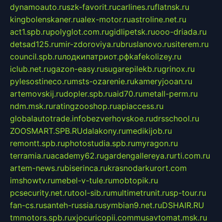
dynamoauto.ru
szk-favorit.ru
carlines.ru
flatnsk.ru
kingbolenskaner.ru
alex-motor.ru
astroline.net.ru
act1.spb.ru
polyglot.com.ru
gidlipetsk.ru
ooo-driada.ru
detsad125.ru
mir-zdoroviya.ru
bruslanovo.ru
siterem.ru
council.spb.ru
лодкипатриот.рф
kafekolizey.ru
iclub.net.ru
gazon-easy.ru
sugarepilekb.ru
grinox.ru
pylesostineco.ru
msts-ozarenie.ru
kameryjooan.ru
artemovskij.ru
dopler.spb.ru
aid70.ru
metall-perm.ru
ndm.msk.ru
ratingzooshop.ru
apiaccess.ru
globalautotrade.info
bezverhovskoe.ru
drsschool.ru
ZOOSMART.SPB.RU
dalakony.ru
medikijob.ru
remontt.spb.ru
photostudia.spb.ru
myragon.ru
terramia.ru
academy62.ru
gardengallereya.ru
rti.com.ru
artem-news.ru
biserinca.ru
krasnodarkurort.com
imshowtv.ru
mebel-v-tule.ru
mobtopik.ru
pcsecurity.net.ru
tool-sib.ru
multimetrunit.ru
sp-tour.ru
fan-cs.ru
santeh-russia.ru
symbian9.net.ru
DSHAIR.RU
tmmotors.spb.ru
xjocuricopii.com
musavtomat.msk.ru