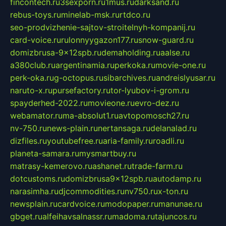
fincontech.ru
3sexporn.ru
1mus.ru
darksand.ru
rebus-toys.ru
minelab-msk.ru
rtdco.ru
seo-prodvizhenie-sajtov-stroitelnyh-kompanij.ru
card-voice.ru
rulonnyygazon177.ru
snow-guard.ru
domizbrusa-9x12spb.ru
demaholding.ru
aalse.ru
a380club.ru
argentinamia.ru
perkoka.ru
movie-one.ru
perk-oka.ru
g-octopus.ru
sibarchives.ru
andreislyusar.ru
naruto-x.ru
pursefactory.ru
tor-lyubov-i-grom.ru
spayderhed-2022.ru
movieone.ru
evro-dez.ru
webamator.ru
ma-absolut1.ru
avtopomosch27.ru
nv-750.ru
news-plain.ru
nertansaga.ru
delanalad.ru
dizfiles.ru
youtubefree.ru
aria-family.ru
roadli.ru
planeta-samara.ru
mysmartbuy.ru
matrasy-kemerovo.ru
ashanet.ru
trade-farm.ru
dotcustoms.ru
domizbrusa9x12spb.ru
autodamp.ru
narasimha.ru
djcommodities.ru
nv750.ru
x-ton.ru
newsplain.ru
cardvoice.ru
modopaper.ru
manunae.ru
gbget.ru
alfeihavsalnassr.ru
madoma.ru
tajuncos.ru