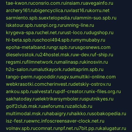
tae-kwon.ru
consrio.com.ru
insiam.ru
avegainfo.ru
archery161.ru
bigencyclica.ru
vlast16.ru
korru.net
sarmiento.spb.su
extelopedia.ru
lammin-suo.spb.ru
iskatour.spb.ru
snpi.org.ru
running-line.ru
krygeva-spa.ru
chel.net.ru
rust-loco.ru
dugshop.ru
hl-beta.spb.ru
school494.spb.ru
mymubaby.ru
epoha-metalband.ru
ngr.spb.ru
rusgosnews.com
dieselvostok.ru
24hostel.msk.ru
w-dev.ru
f-ship.ru
regsmi.ru
filmnetwork.ru
malinasp.ru
kinosvin.ru
h2o-salon.ru
malutkayork.ru
deltaprim.spb.ru
tango-perm.ru
gooddir.ru
sgv.su
multiki-online.com
webkrasotki.com
cherinvest.ru
detskiy-ostrov.ru
ankou.spb.ru
alvesta1.ru
pdf-creator.ru
nix-files.org.ru
sakhatoday.ru
elektrikersymboler.ru
sputnikyes.ru
golf2club.msk.ru
aeforums.ru
zallclub.ru
multimodal.msk.ru
habaigry.ru
haikko.ru
sobakopedia.ru
isz-fest.ru
ewnc.info
screensaver-clock.net.ru
volnav.spb.ru
comnat.ru
npf.net.ru
7bit.pp.ru
kalugatur.ru