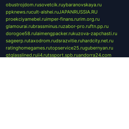
obustrojdom.ru
sovetcik.ru
ybaranovskaya.ru
ppknews.ru
cult-alshei.ru
JAPANRUSSIA.RU
proekciyamebel.ru
imper-finans.ru
rim.org.ru
glamourai.ru
brassminus.ru
zabor-pro.ru
ftn.pp.ru
dorogoe58.ru
laimengpacker.ru
kuzova-zapchasti.ru
sageerp.ru
taxodrom.ru
dsrazvitie.ru
hardcity.net.ru
ratinghomegames.ru
topservice25.ru
gubernyan.ru
gtglasslined.ru
ii4.ru
tssport.spb.ru
andorra24.com
blackwallstreet.ru
oboimos.ru
optim-doors.com.ru
ikuch.ru
nycr.org.ru
npa21.ru
vremya-ch.spb.ru
desert000.ru
ivtorgi.ru
ifiori.ru
catalog-statei.ru
dcv.org.ru
spetsmaster174.ru
ipkameryhiseeu.ru
dum26.ru
ruspol.spb.ru
fr-opendp.ru
kam-solnyshko.ru
cheyenne-arapaho.ru
sevzapmetal.spb.ru
ted-lapidus.spb.ru
parasite-eliminator.ru
sigma-complete.ru
modernworld.ru
dama-moda.ru
eholot-group.ru
sk-nvkz.ru
DRONGOLD.RU
democratia2.ru
i-farmer.ru
mass-sport.org