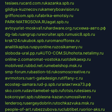
tesiaes.ru
card.com.ru
kazanka.spb.ru
gildiya-kuznecov.ru
kameryboavision.ru
griffoncom.spb.ru
fabrika-emotsiy.ru
PARK-MATROSOVA.RU
agat.spb.ru
avtoyurist-moskva1.ru
hardware.org.ru
схема-авто.рф
dg-lab.ru
angrup.ru
recruiter.spb.ru
music8.spb.ru
krsk124.ru
kubok.spb.ru
romanofforex.ru
analitikaplus.ru
spyonline.ru
zosikamery.ru
sloboda-ural.pp.ru
AUTO-COM.SU
hohota.net
alimy.ru
online-z.com
aromat-vostoka.ru
otdelkaexp.ru
mobilvest.ru
bbd.net.ru
mebelshop.msk.ru
smp-forum.ru
bastion-td.ru
kosmoscreative.ru
avrmotors.ru
art-galadesign.ru
tiffany-c.ru
ecostep-samara.ru
d-p.spb.ru
галактика73.рф
sko.com.ru
davitamebel-spb.ru
fotsis.ru
tesiaes.ru
kokoroyari.spb.ru
blesna-kazan.ru
mossilver.ru
lenderoq.ru
sergeydobrin.ru
tochkazvuka.msk.ru
people-of-art.ru
bezzubova.ru
clubtibet.ru
orior-aks.ru