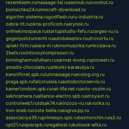
rezemkleim.ru
massage-tai.ru
seonub.ru
zvonitut.ru
biolisichka24.ru
mncraft-download.ru
algoritm-sistema.ru
godflesh.ru
ru-industria.ru
zebra-tlt.ru
okna-proficom.ru
erynok.ru
onlinekinospace.ru
startupstudio-fefu.ru
zarges-ru.ru
gegenjustizunrecht.ru
autobalashov.ru
utrovortu.ru
spiski-firm.ru
elara-m.ru
kinomusorka.ru
mkcslava.ru
2bets.ru
vintovoykompressor.ru
birminghamvsfulham.ru
sarmat-komp.ru
pioneeri.ru
amadis-chocolate.ru
shkurki-karakulya.ru
kanotiforet.spb.ru
tutmassage.ru
ecolog.org.ru
praga.spb.ru
falcorussia.ru
autodoctorservis.ru
kamertondom.spb.ru
net-life.net.ru
avto-vozim.ru
sakhcamera.ru
alliance-electro.spb.ru
stroyavt.ru
controlweb1.ru
tdsak74.ru
kinzozo-ru.ru
kvotka.ru
iron-snab.ru
costa-bella.ru
eugrus.pp.ru
associaciya39.ru
primexpo.spb.ru
bezmorchin.ru
ia2.ru
cpt21.ru
ispecspb.ru
regahost.ru
kolosok-elita.ru