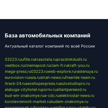
База автомобильных компаний
Актуальный каталог компаний по всей России
03223.ru
ufille.ru
krasotata.ru
prazdnikdushi.ru
veetbox.ru
cinemapost.ru
ciam-fr.ru
kraft-you.ru
mega-press.ru
03223.ru
web-explore.ru
rastenuya.ru
eurovision-russia.ru
strah-news.ru
freeride-team.ru
itrack-24.ru
sexshopexpress.ru
autostudiopro.ru
alabuga-cityhotel.ru
pornv.ru
atlantpereezd.ru
bud-em-znakomye.ru
a-cdc.ru
elektrostal-news.ru
korolevremont-market.ru
budem-znakomye.ru
oooagrosnab.ru
fpodaso.ru
emfire.ru
pro-otdelky.ru