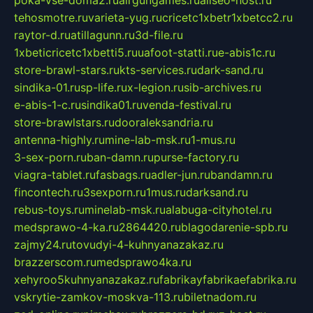
tehosmotre.ru
varieta-yug.ru
cricetc1xbetr1xbetcc2.ru
raytor-d.ru
atillagunn.ru
3d-file.ru
1xbeticricetc1xbetti5.ru
uafoot-statti.ru
e-abis1c.ru
store-brawl-stars.ru
kts-services.ru
dark-sand.ru
sindika-01.ru
sp-life.ru
x-legion.ru
sib-archives.ru
e-abis-1-c.ru
sindika01.ru
venda-festival.ru
store-brawlstars.ru
dooraleksandria.ru
antenna-highly.ru
mine-lab-msk.ru
1-mus.ru
3-sex-porn.ru
ban-damn.ru
purse-factory.ru
viagra-tablet.ru
fasbags.ru
adler-jun.ru
bandamn.ru
fincontech.ru
3sexporn.ru
1mus.ru
darksand.ru
rebus-toys.ru
minelab-msk.ru
alabuga-cityhotel.ru
medsprawo-4-ka.ru
2864420.ru
blagodarenie-spb.ru
zajmy24.ru
tovudyi-4-kuhnyanazakaz.ru
brazzerscom.ru
medsprawo4ka.ru
xehyroo5kuhnyanazakaz.ru
fabrikayfabrikaefabrika.ru
vskrytie-zamkov-moskva-113.ru
biletnadom.ru