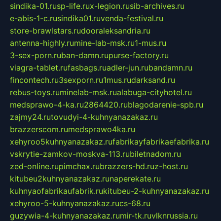
sindika-01.ru
sp-life.ru
x-legion.ru
sib-archives.ru
e-abis-1-c.ru
sindika01.ru
venda-festival.ru
store-brawlstars.ru
dooraleksandria.ru
antenna-highly.ru
mine-lab-msk.ru
1-mus.ru
3-sex-porn.ru
ban-damn.ru
purse-factory.ru
viagra-tablet.ru
fasbags.ru
adler-jun.ru
bandamn.ru
fincontech.ru
3sexporn.ru
1mus.ru
darksand.ru
rebus-toys.ru
minelab-msk.ru
alabuga-cityhotel.ru
medsprawo-4-ka.ru
2864420.ru
blagodarenie-spb.ru
zajmy24.ru
tovudyi-4-kuhnyanazakaz.ru
brazzerscom.ru
medsprawo4ka.ru
xehyroo5kuhnyanazakaz.ru
fabrikayfabrikaefabrika.ru
vskrytie-zamkov-moskva-113.ru
biletnadom.ru
zed-online.ru
pimchax.ru
brazzers-hd.ru
z-host.ru
kitubeu2kuhnyanazakaz.ru
naperekate.ru
kuhnyaofabrikaufabrik.ru
kitubeu-2-kuhnyanazakaz.ru
xehyroo-5-kuhnyanazakaz.ru
cs-68.ru
guzywia-4-kuhnyanazakaz.ru
mir-tk.ru
vlknrussia.ru