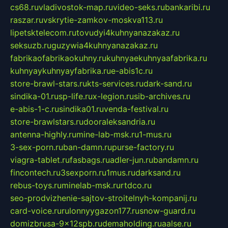
cs68.ru
vladivostok-map.ru
video-seks.ru
bankaribi.ru
raszar.ru
vskrytie-zamkov-moskva113.ru
lipetsktelecom.ru
tovudyi4kuhnyanazakaz.ru
seksuzb.ru
guzywia4kuhnyanazakaz.ru
fabrikaofabrikaokuhny.ru
kuhnyaekuhnyaafabrika.ru
kuhnyaykuhnyayfabrika.ru
e-abis1c.ru
store-brawl-stars.ru
kts-services.ru
dark-sand.ru
sindika-01.ru
sp-life.ru
x-legion.ru
sib-archives.ru
e-abis-1-c.ru
sindika01.ru
venda-festival.ru
store-brawlstars.ru
dooraleksandria.ru
antenna-highly.ru
mine-lab-msk.ru
1-mus.ru
3-sex-porn.ru
ban-damn.ru
purse-factory.ru
viagra-tablet.ru
fasbags.ru
adler-jun.ru
bandamn.ru
fincontech.ru
3sexporn.ru
1mus.ru
darksand.ru
rebus-toys.ru
minelab-msk.ru
rtdco.ru
seo-prodvizhenie-sajtov-stroitelnyh-kompanij.ru
card-voice.ru
rulonnyygazon177.ru
snow-guard.ru
domizbrusa-9x12spb.ru
demaholding.ru
aalse.ru