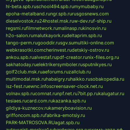
hl-beta.spb.ru
school494.spb.ru
mymubaby.ru
epoha-metalband.ru
ngr.spb.ru
rusgosnews.com
dieselvostok.ru
24hostel.msk.ru
w-dev.ru
f-ship.ru
regsmi.ru
filmnetwork.ru
malinasp.ru
kinosvin.ru
h2o-salon.ru
malutkayork.ru
deltaprim.spb.ru
tango-perm.ru
gooddir.ru
sgv.su
multiki-online.com
webkrasotki.com
cherinvest.ru
detskiy-ostrov.ru
ankou.spb.ru
alvesta1.ru
pdf-creator.ru
nix-files.org.ru
sakhatoday.ru
elektrikersymboler.ru
sputnikyes.ru
golf2club.msk.ru
aeforums.ru
zallclub.ru
multimodal.msk.ru
habaigry.ru
haikko.ru
sobakopedia.ru
isz-fest.ru
ewnc.info
screensaver-clock.net.ru
volnav.spb.ru
comnat.ru
npf.net.ru
7bit.pp.ru
kalugatur.ru
tesiaes.ru
card.com.ru
kazanka.spb.ru
gildiya-kuznecov.ru
kameryboavision.ru
griffoncom.spb.ru
fabrika-emotsiy.ru
PARK-MATROSOVA.RU
agat.spb.ru
avtoyurist-moskva1.ru
hardware.org.ru
схема-авто.рф