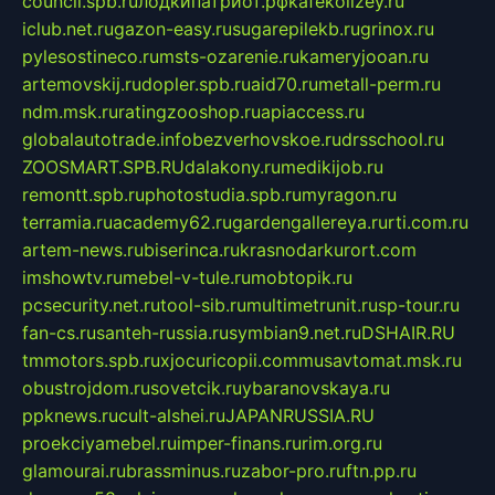
council.spb.ru
лодкипатриот.рф
kafekolizey.ru
iclub.net.ru
gazon-easy.ru
sugarepilekb.ru
grinox.ru
pylesostineco.ru
msts-ozarenie.ru
kameryjooan.ru
artemovskij.ru
dopler.spb.ru
aid70.ru
metall-perm.ru
ndm.msk.ru
ratingzooshop.ru
apiaccess.ru
globalautotrade.info
bezverhovskoe.ru
drsschool.ru
ZOOSMART.SPB.RU
dalakony.ru
medikijob.ru
remontt.spb.ru
photostudia.spb.ru
myragon.ru
terramia.ru
academy62.ru
gardengallereya.ru
rti.com.ru
artem-news.ru
biserinca.ru
krasnodarkurort.com
imshowtv.ru
mebel-v-tule.ru
mobtopik.ru
pcsecurity.net.ru
tool-sib.ru
multimetrunit.ru
sp-tour.ru
fan-cs.ru
santeh-russia.ru
symbian9.net.ru
DSHAIR.RU
tmmotors.spb.ru
xjocuricopii.com
musavtomat.msk.ru
obustrojdom.ru
sovetcik.ru
ybaranovskaya.ru
ppknews.ru
cult-alshei.ru
JAPANRUSSIA.RU
proekciyamebel.ru
imper-finans.ru
rim.org.ru
glamourai.ru
brassminus.ru
zabor-pro.ru
ftn.pp.ru