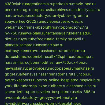
a380club.ru
argentinamia.ru
perkoka.ru
movie-one.ru
perk-oka.ru
g-octopus.ru
sibarchives.ru
andreislyusar.ru
naruto-x.ru
pursefactory.ru
tor-lyubov-i-grom.ru
spayderhed-2022.ru
movieone.ru
evro-dez.ru
webamator.ru
ma-absolut1.ru
avtopomosch27.ru
nv-750.ru
news-plain.ru
nertansaga.ru
delanalad.ru
dizfiles.ru
youtubefree.ru
aria-family.ru
roadli.ru
planeta-samara.ru
mysmartbuy.ru
matrasy-kemerovo.ru
ashanet.ru
trade-farm.ru
dotcustoms.ru
domizbrusa9x12spb.ru
autodamp.ru
narasimha.ru
djcommodities.ru
nv750.ru
x-ton.ru
newsplain.ru
cardvoice.ru
modopaper.ru
manunae.ru
gbget.ru
alfeihavsalnassr.ru
madoma.ru
tajuncos.ru
petrovkasports.ru
porno-online-besplatno.ru
splclub.ru
york-life.ru
doroga-expo.ru
ribery.ru
cleanmedicine.ru
slovar-ivrit.ru
porno-video-besplatno.ru
seks-365.ru
ovucontrol.ru
sloty-igrovyye-avtomaty.ru
ru-industriya.ru
russkoe-porno-besplatno.ru