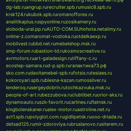
dg-lab.ru
angrup.ru
recruiter.spb.ru
music8.spb.ru
krsk124.ru
kubok.spb.ru
romanofforex.ru
analitikaplus.ru
spyonline.ru
zosikamery.ru
sloboda-ural.pp.ru
AUTO-COM.SU
hohota.net
alimy.ru
online-z.com
aromat-vostoka.ru
otdelkaexp.ru
mobilvest.ru
bbd.net.ru
mebelshop.msk.ru
smp-forum.ru
bastion-td.ru
kosmoscreative.ru
avrmotors.ru
art-galadesign.ru
tiffany-c.ru
ecostep-samara.ru
d-p.spb.ru
галактика73.рф
sko.com.ru
davitamebel-spb.ru
fotsis.ru
tesiaes.ru
kokoroyari.spb.ru
blesna-kazan.ru
mossilver.ru
lenderoq.ru
sergeydobrin.ru
tochkazvuka.msk.ru
people-of-art.ru
bezzubova.ru
clubtibet.ru
orior-aks.ru
dynamoauto.ru
szk-favorit.ru
carlines.ru
flatnsk.ru
kingbolenskaner.ru
alex-motor.ru
astroline.net.ru
act1.spb.ru
polyglot.com.ru
gidlipetsk.ru
ooo-driada.ru
detsad125.ru
mir-zdoroviya.ru
bruslanovo.ru
siterem.ru