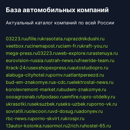
База автомобильных компаний
Актуальный каталог компаний по всей России
03223.ru
ufille.ru
krasotata.ru
prazdnikdushi.ru
veetbox.ru
cinemapost.ru
ciam-fr.ru
kraft-you.ru
mega-press.ru
03223.ru
web-explore.ru
rastenuya.ru
eurovision-russia.ru
strah-news.ru
freeride-team.ru
itrack-24.ru
sexshopexpress.ru
autostudiopro.ru
alabuga-cityhotel.ru
pornv.ru
atlantpereezd.ru
bud-em-znakomye.ru
a-cdc.ru
elektrostal-news.ru
korolevremont-market.ru
budem-znakomye.ru
oooagrosnab.ru
fpodaso.ru
emfire.ru
pro-otdelky.ru
ukrasotki.ru
seksuzbek.ru
seks-uzbek.ru
porno-vk.ru
sovratili.ru
olecoon.ru
vd-dosug.ru
adonyev.ru
rbc-news.ru
porno-skvirt.ru
krospr.ru
13autor-kolonka.ru
sormol.ru
2rich.ru
hostel-65.ru