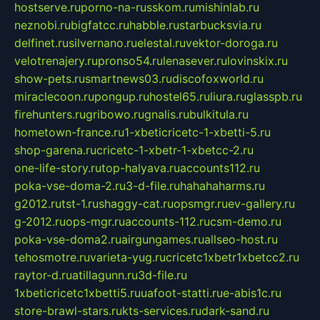
hostserve.ru
porno-na-russkom.ru
mishinlab.ru
neznobi.ru
bigfatcc.ru
habble.ru
starbucksvia.ru
delfinet.ru
silvernano.ru
elestal.ru
vektor-doroga.ru
velotrenajery.ru
pronso54.ru
lenasever.ru
lovinskix.ru
show-pets.ru
smartnews03.ru
discofoxworld.ru
miraclecoon.ru
pongup.ru
hostel65.ru
liura.ru
glasspb.ru
firehunters.ru
gribowo.ru
gnalis.ru
bulkitula.ru
hometown-france.ru
1-xbeticricetc-1-xbetti-5.ru
shop-garena.ru
cricetc-1-xbetr-1-xbetcc-2.ru
one-life-story.ru
top-halyava.ru
accounts112.ru
poka-vse-doma-2.ru
3-d-file.ru
hahahaharms.ru
g2012.ru
tst-1.ru
shaggy-cat.ru
opsmgr.ru
ev-gallery.ru
g-2012.ru
ops-mgr.ru
accounts-112.ru
csm-demo.ru
poka-vse-doma2.ru
airgungames.ru
allseo-host.ru
tehosmotre.ru
varieta-yug.ru
cricetc1xbetr1xbetcc2.ru
raytor-d.ru
atillagunn.ru
3d-file.ru
1xbeticricetc1xbetti5.ru
uafoot-statti.ru
e-abis1c.ru
store-brawl-stars.ru
kts-services.ru
dark-sand.ru