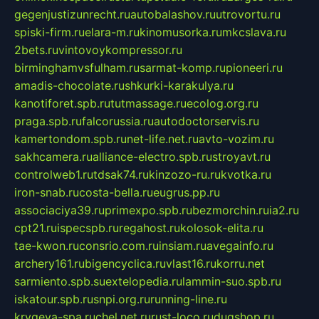
gegenjustizunrecht.ru
autobalashov.ru
utrovortu.ru
spiski-firm.ru
elara-m.ru
kinomusorka.ru
mkcslava.ru
2bets.ru
vintovoykompressor.ru
birminghamvsfulham.ru
sarmat-komp.ru
pioneeri.ru
amadis-chocolate.ru
shkurki-karakulya.ru
kanotiforet.spb.ru
tutmassage.ru
ecolog.org.ru
praga.spb.ru
falcorussia.ru
autodoctorservis.ru
kamertondom.spb.ru
net-life.net.ru
avto-vozim.ru
sakhcamera.ru
alliance-electro.spb.ru
stroyavt.ru
controlweb1.ru
tdsak74.ru
kinzozo-ru.ru
kvotka.ru
iron-snab.ru
costa-bella.ru
eugrus.pp.ru
associaciya39.ru
primexpo.spb.ru
bezmorchin.ru
ia2.ru
cpt21.ru
ispecspb.ru
regahost.ru
kolosok-elita.ru
tae-kwon.ru
consrio.com.ru
insiam.ru
avegainfo.ru
archery161.ru
bigencyclica.ru
vlast16.ru
korru.net
sarmiento.spb.su
extelopedia.ru
lammin-suo.spb.ru
iskatour.spb.ru
snpi.org.ru
running-line.ru
krygeva-spa.ru
chel.net.ru
rust-loco.ru
dugshop.ru