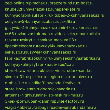
zed-online.ru
pimchax.ru
brazzers-hd.ru
z-host.ru
kitubeu2kuhnyanazakaz.ru
naperekate.ru
kuhnyaofabrikaufabrik.ru
kitubeu-2-kuhnyanazakaz.ru
xehyroo-5-kuhnyanazakaz.ru
cs-68.ru
guzywia-4-kuhnyanazakaz.ru
mir-tk.ru
vlknrussia.ru
cs68.ru
vladivostok-map.ru
video-seks.ru
bankaribi.ru
raszar.ru
vskrytie-zamkov-moskva113.ru
lipetsktelecom.ru
tovudyi4kuhnyanazakaz.ru
seksuzb.ru
guzywia4kuhnyanazakaz.ru
fabrikaofabrikaokuhny.ru
kuhnyaekuhnyaafabrika.ru
kuhnyaykuhnyayfabrika.ru
e-abis1c.ru
store-brawl-stars.ru
kts-services.ru
dark-sand.ru
sindika-01.ru
sp-life.ru
x-legion.ru
sib-archives.ru
e-abis-1-c.ru
sindika01.ru
venda-festival.ru
store-brawlstars.ru
dooraleksandria.ru
antenna-highly.ru
mine-lab-msk.ru
1-mus.ru
3-sex-porn.ru
ban-damn.ru
purse-factory.ru
viagra-tablet.ru
fasbags.ru
adler-jun.ru
bandamn.ru