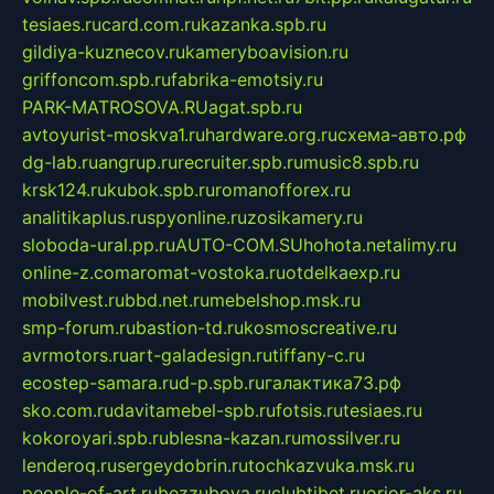
tesiaes.ru
card.com.ru
kazanka.spb.ru
gildiya-kuznecov.ru
kameryboavision.ru
griffoncom.spb.ru
fabrika-emotsiy.ru
PARK-MATROSOVA.RU
agat.spb.ru
avtoyurist-moskva1.ru
hardware.org.ru
схема-авто.рф
dg-lab.ru
angrup.ru
recruiter.spb.ru
music8.spb.ru
krsk124.ru
kubok.spb.ru
romanofforex.ru
analitikaplus.ru
spyonline.ru
zosikamery.ru
sloboda-ural.pp.ru
AUTO-COM.SU
hohota.net
alimy.ru
online-z.com
aromat-vostoka.ru
otdelkaexp.ru
mobilvest.ru
bbd.net.ru
mebelshop.msk.ru
smp-forum.ru
bastion-td.ru
kosmoscreative.ru
avrmotors.ru
art-galadesign.ru
tiffany-c.ru
ecostep-samara.ru
d-p.spb.ru
галактика73.рф
sko.com.ru
davitamebel-spb.ru
fotsis.ru
tesiaes.ru
kokoroyari.spb.ru
blesna-kazan.ru
mossilver.ru
lenderoq.ru
sergeydobrin.ru
tochkazvuka.msk.ru
people-of-art.ru
bezzubova.ru
clubtibet.ru
orior-aks.ru