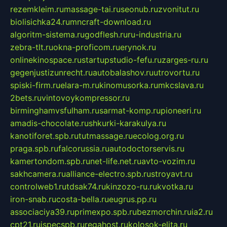
rezemkleim.ru
massage-tai.ru
seonub.ru
zvonitut.ru
biolisichka24.ru
mncraft-download.ru
algoritm-sistema.ru
godflesh.ru
ru-industria.ru
zebra-tlt.ru
okna-proficom.ru
erynok.ru
onlinekinospace.ru
startupstudio-fefu.ru
zarges-ru.ru
gegenjustizunrecht.ru
autobalashov.ru
utrovortu.ru
spiski-firm.ru
elara-m.ru
kinomusorka.ru
mkcslava.ru
2bets.ru
vintovoykompressor.ru
birminghamvsfulham.ru
sarmat-komp.ru
pioneeri.ru
amadis-chocolate.ru
shkurki-karakulya.ru
kanotiforet.spb.ru
tutmassage.ru
ecolog.org.ru
praga.spb.ru
falcorussia.ru
autodoctorservis.ru
kamertondom.spb.ru
net-life.net.ru
avto-vozim.ru
sakhcamera.ru
alliance-electro.spb.ru
stroyavt.ru
controlweb1.ru
tdsak74.ru
kinzozo-ru.ru
kvotka.ru
iron-snab.ru
costa-bella.ru
eugrus.pp.ru
associaciya39.ru
primexpo.spb.ru
bezmorchin.ru
ia2.ru
cpt21.ru
ispecspb.ru
regahost.ru
kolosok-elita.ru