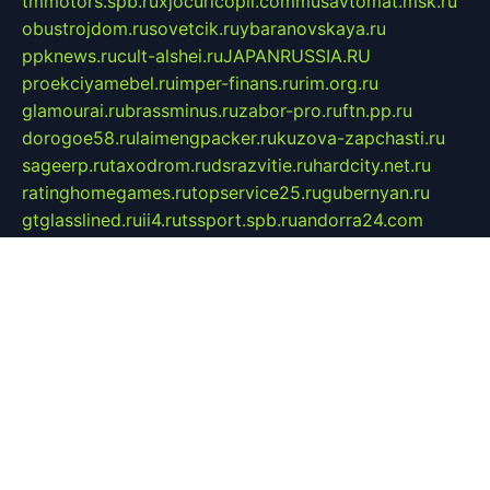
tmmotors.spb.ru
xjocuricopii.com
musavtomat.msk.ru
obustrojdom.ru
sovetcik.ru
ybaranovskaya.ru
ppknews.ru
cult-alshei.ru
JAPANRUSSIA.RU
proekciyamebel.ru
imper-finans.ru
rim.org.ru
glamourai.ru
brassminus.ru
zabor-pro.ru
ftn.pp.ru
dorogoe58.ru
laimengpacker.ru
kuzova-zapchasti.ru
sageerp.ru
taxodrom.ru
dsrazvitie.ru
hardcity.net.ru
ratinghomegames.ru
topservice25.ru
gubernyan.ru
gtglasslined.ru
ii4.ru
tssport.spb.ru
andorra24.com
blackwallstreet.ru
oboimos.ru
optim-doors.com.ru
ikuch.ru
nycr.org.ru
npa21.ru
vremya-ch.spb.ru
desert000.ru
ivtorgi.ru
ifiori.ru
catalog-statei.ru
dcv.org.ru
spetsmaster174.ru
ipkameryhiseeu.ru
dum26.ru
ruspol.spb.ru
fr-opendp.ru
kam-solnyshko.ru
cheyenne-arapaho.ru
sevzapmetal.spb.ru
ted-lapidus.spb.ru
parasite-eliminator.ru
sigma-complete.ru
modernworld.ru
dama-moda.ru
eholot-group.ru
sk-nvkz.ru
DRONGOLD.RU