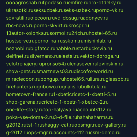
oooagrosnab.ru
fpodaso.ru
emfire.ru
pro-otdelky.ru
ukrasotki.ru
seksuzbek.ru
seks-uzbek.ru
porno-vk.ru
sovratili.ru
olecoon.ru
vd-dosug.ru
adonyev.ru
rbc-news.ru
porno-skvirt.ru
krospr.ru
13autor-kolonka.ru
sormol.ru
2rich.ru
hostel-65.ru
hostserve.ru
porno-na-russkom.ru
mishinlab.ru
neznobi.ru
bigfatcc.ru
habble.ru
starbucksvia.ru
delfinet.ru
silvernano.ru
elestal.ru
vektor-doroga.ru
velotrenajery.ru
pronso54.ru
lenasever.ru
lovinskix.ru
show-pets.ru
smartnews03.ru
discofoxworld.ru
miraclecoon.ru
pongup.ru
hostel65.ru
liura.ru
glasspb.ru
firehunters.ru
gribowo.ru
gnalis.ru
bulkitula.ru
hometown-france.ru
1-xbeticricetc-1-xbetti-5.ru
shop-garena.ru
cricetc-1-xbetr-1-xbetcc-2.ru
one-life-story.ru
top-halyava.ru
accounts112.ru
poka-vse-doma-2.ru
3-d-file.ru
hahahaharms.ru
g2012.ru
tst-1.ru
shaggy-cat.ru
opsmgr.ru
ev-gallery.ru
g-2012.ru
ops-mgr.ru
accounts-112.ru
csm-demo.ru