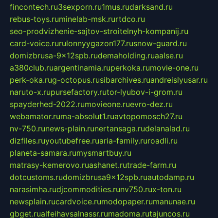
fincontech.ru
3sexporn.ru
1mus.ru
darksand.ru
rebus-toys.ru
minelab-msk.ru
rtdco.ru
seo-prodvizhenie-sajtov-stroitelnyh-kompanij.ru
card-voice.ru
rulonnyygazon177.ru
snow-guard.ru
domizbrusa-9x12spb.ru
demaholding.ru
aalse.ru
a380club.ru
argentinamia.ru
perkoka.ru
movie-one.ru
perk-oka.ru
g-octopus.ru
sibarchives.ru
andreislyusar.ru
naruto-x.ru
pursefactory.ru
tor-lyubov-i-grom.ru
spayderhed-2022.ru
movieone.ru
evro-dez.ru
webamator.ru
ma-absolut1.ru
avtopomosch27.ru
nv-750.ru
news-plain.ru
nertansaga.ru
delanalad.ru
dizfiles.ru
youtubefree.ru
aria-family.ru
roadli.ru
planeta-samara.ru
mysmartbuy.ru
matrasy-kemerovo.ru
ashanet.ru
trade-farm.ru
dotcustoms.ru
domizbrusa9x12spb.ru
autodamp.ru
narasimha.ru
djcommodities.ru
nv750.ru
x-ton.ru
newsplain.ru
cardvoice.ru
modopaper.ru
manunae.ru
gbget.ru
alfeihavsalnassr.ru
madoma.ru
tajuncos.ru