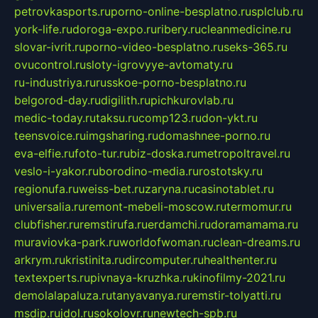
petrovkasports.ru
porno-online-besplatno.ru
splclub.ru
york-life.ru
doroga-expo.ru
ribery.ru
cleanmedicine.ru
slovar-ivrit.ru
porno-video-besplatno.ru
seks-365.ru
ovucontrol.ru
sloty-igrovyye-avtomaty.ru
ru-industriya.ru
russkoe-porno-besplatno.ru
belgorod-day.ru
digilith.ru
pichkurovlab.ru
medic-today.ru
taksu.ru
comp123.ru
don-ykt.ru
teensvoice.ru
imgsharing.ru
domashnee-porno.ru
eva-elfie.ru
foto-tur.ru
biz-doska.ru
metropoltravel.ru
veslo-i-yakor.ru
borodino-media.ru
rostotsky.ru
regionufa.ru
weiss-bet.ru
zaryna.ru
casinotablet.ru
universalia.ru
remont-mebeli-moscow.ru
termomur.ru
clubfisher.ru
remstirufa.ru
erdamchi.ru
doramamama.ru
muraviovka-park.ru
worldofwoman.ru
clean-dreams.ru
arkrym.ru
kristinita.ru
dircomputer.ru
healthenter.ru
textexperts.ru
pivnaya-kruzhka.ru
kinofilmy-2021.ru
demolalapaluza.ru
tanyavanya.ru
remstir-tolyatti.ru
msdip.ru
jdol.ru
sokolovr.ru
newtech-spb.ru