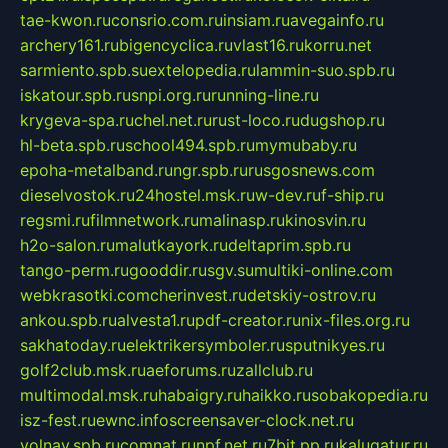
tae-kwon.ru
consrio.com.ru
insiam.ru
avegainfo.ru
archery161.ru
bigencyclica.ru
vlast16.ru
korru.net
sarmiento.spb.su
extelopedia.ru
lammin-suo.spb.ru
iskatour.spb.ru
snpi.org.ru
running-line.ru
krygeva-spa.ru
chel.net.ru
rust-loco.ru
dugshop.ru
hl-beta.spb.ru
school494.spb.ru
mymubaby.ru
epoha-metalband.ru
ngr.spb.ru
rusgosnews.com
dieselvostok.ru
24hostel.msk.ru
w-dev.ru
f-ship.ru
regsmi.ru
filmnetwork.ru
malinasp.ru
kinosvin.ru
h2o-salon.ru
malutkayork.ru
deltaprim.spb.ru
tango-perm.ru
gooddir.ru
sgv.su
multiki-online.com
webkrasotki.com
cherinvest.ru
detskiy-ostrov.ru
ankou.spb.ru
alvesta1.ru
pdf-creator.ru
nix-files.org.ru
sakhatoday.ru
elektrikersymboler.ru
sputnikyes.ru
golf2club.msk.ru
aeforums.ru
zallclub.ru
multimodal.msk.ru
habaigry.ru
haikko.ru
sobakopedia.ru
isz-fest.ru
ewnc.info
screensaver-clock.net.ru
volnav.spb.ru
comnat.ru
npf.net.ru
7bit.pp.ru
kalugatur.ru