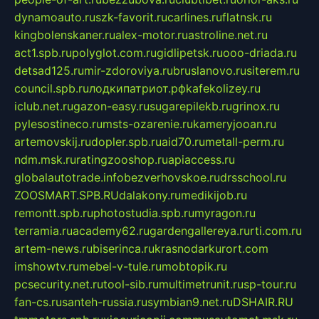
dynamoauto.ru
szk-favorit.ru
carlines.ru
flatnsk.ru
kingbolenskaner.ru
alex-motor.ru
astroline.net.ru
act1.spb.ru
polyglot.com.ru
gidlipetsk.ru
ooo-driada.ru
detsad125.ru
mir-zdoroviya.ru
bruslanovo.ru
siterem.ru
council.spb.ru
лодкипатриот.рф
kafekolizey.ru
iclub.net.ru
gazon-easy.ru
sugarepilekb.ru
grinox.ru
pylesostineco.ru
msts-ozarenie.ru
kameryjooan.ru
artemovskij.ru
dopler.spb.ru
aid70.ru
metall-perm.ru
ndm.msk.ru
ratingzooshop.ru
apiaccess.ru
globalautotrade.info
bezverhovskoe.ru
drsschool.ru
ZOOSMART.SPB.RU
dalakony.ru
medikijob.ru
remontt.spb.ru
photostudia.spb.ru
myragon.ru
terramia.ru
academy62.ru
gardengallereya.ru
rti.com.ru
artem-news.ru
biserinca.ru
krasnodarkurort.com
imshowtv.ru
mebel-v-tule.ru
mobtopik.ru
pcsecurity.net.ru
tool-sib.ru
multimetrunit.ru
sp-tour.ru
fan-cs.ru
santeh-russia.ru
symbian9.net.ru
DSHAIR.RU