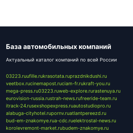
База автомобильных компаний
Актуальный каталог компаний по всей России
03223.ru
ufille.ru
krasotata.ru
prazdnikdushi.ru
veetbox.ru
cinemapost.ru
ciam-fr.ru
kraft-you.ru
mega-press.ru
03223.ru
web-explore.ru
rastenuya.ru
eurovision-russia.ru
strah-news.ru
freeride-team.ru
itrack-24.ru
sexshopexpress.ru
autostudiopro.ru
alabuga-cityhotel.ru
pornv.ru
atlantpereezd.ru
bud-em-znakomye.ru
a-cdc.ru
elektrostal-news.ru
korolevremont-market.ru
budem-znakomye.ru