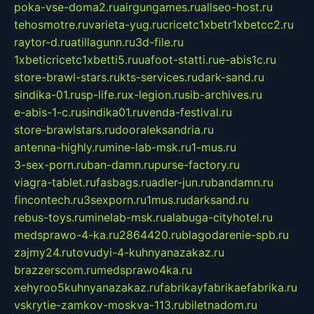
poka-vse-doma2.ru
airgungames.ru
allseo-host.ru
tehosmotre.ru
varieta-yug.ru
cricetc1xbetr1xbetcc2.ru
raytor-d.ru
atillagunn.ru
3d-file.ru
1xbeticricetc1xbetti5.ru
uafoot-statti.ru
e-abis1c.ru
store-brawl-stars.ru
kts-services.ru
dark-sand.ru
sindika-01.ru
sp-life.ru
x-legion.ru
sib-archives.ru
e-abis-1-c.ru
sindika01.ru
venda-festival.ru
store-brawlstars.ru
dooraleksandria.ru
antenna-highly.ru
mine-lab-msk.ru
1-mus.ru
3-sex-porn.ru
ban-damn.ru
purse-factory.ru
viagra-tablet.ru
fasbags.ru
adler-jun.ru
bandamn.ru
fincontech.ru
3sexporn.ru
1mus.ru
darksand.ru
rebus-toys.ru
minelab-msk.ru
alabuga-cityhotel.ru
medsprawo-4-ka.ru
2864420.ru
blagodarenie-spb.ru
zajmy24.ru
tovudyi-4-kuhnyanazakaz.ru
brazzerscom.ru
medsprawo4ka.ru
xehyroo5kuhnyanazakaz.ru
fabrikayfabrikaefabrika.ru
vskrytie-zamkov-moskva-113.ru
biletnadom.ru