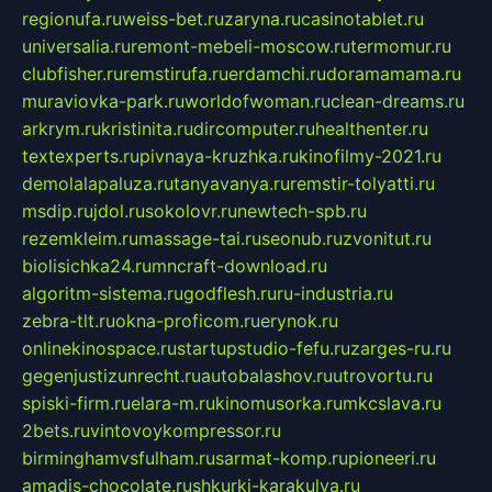
regionufa.ru
weiss-bet.ru
zaryna.ru
casinotablet.ru
universalia.ru
remont-mebeli-moscow.ru
termomur.ru
clubfisher.ru
remstirufa.ru
erdamchi.ru
doramamama.ru
muraviovka-park.ru
worldofwoman.ru
clean-dreams.ru
arkrym.ru
kristinita.ru
dircomputer.ru
healthenter.ru
textexperts.ru
pivnaya-kruzhka.ru
kinofilmy-2021.ru
demolalapaluza.ru
tanyavanya.ru
remstir-tolyatti.ru
msdip.ru
jdol.ru
sokolovr.ru
newtech-spb.ru
rezemkleim.ru
massage-tai.ru
seonub.ru
zvonitut.ru
biolisichka24.ru
mncraft-download.ru
algoritm-sistema.ru
godflesh.ru
ru-industria.ru
zebra-tlt.ru
okna-proficom.ru
erynok.ru
onlinekinospace.ru
startupstudio-fefu.ru
zarges-ru.ru
gegenjustizunrecht.ru
autobalashov.ru
utrovortu.ru
spiski-firm.ru
elara-m.ru
kinomusorka.ru
mkcslava.ru
2bets.ru
vintovoykompressor.ru
birminghamvsfulham.ru
sarmat-komp.ru
pioneeri.ru
amadis-chocolate.ru
shkurki-karakulya.ru