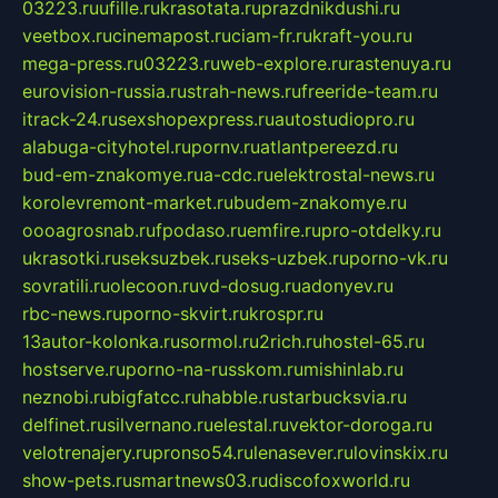
03223.ru
ufille.ru
krasotata.ru
prazdnikdushi.ru
veetbox.ru
cinemapost.ru
ciam-fr.ru
kraft-you.ru
mega-press.ru
03223.ru
web-explore.ru
rastenuya.ru
eurovision-russia.ru
strah-news.ru
freeride-team.ru
itrack-24.ru
sexshopexpress.ru
autostudiopro.ru
alabuga-cityhotel.ru
pornv.ru
atlantpereezd.ru
bud-em-znakomye.ru
a-cdc.ru
elektrostal-news.ru
korolevremont-market.ru
budem-znakomye.ru
oooagrosnab.ru
fpodaso.ru
emfire.ru
pro-otdelky.ru
ukrasotki.ru
seksuzbek.ru
seks-uzbek.ru
porno-vk.ru
sovratili.ru
olecoon.ru
vd-dosug.ru
adonyev.ru
rbc-news.ru
porno-skvirt.ru
krospr.ru
13autor-kolonka.ru
sormol.ru
2rich.ru
hostel-65.ru
hostserve.ru
porno-na-russkom.ru
mishinlab.ru
neznobi.ru
bigfatcc.ru
habble.ru
starbucksvia.ru
delfinet.ru
silvernano.ru
elestal.ru
vektor-doroga.ru
velotrenajery.ru
pronso54.ru
lenasever.ru
lovinskix.ru
show-pets.ru
smartnews03.ru
discofoxworld.ru