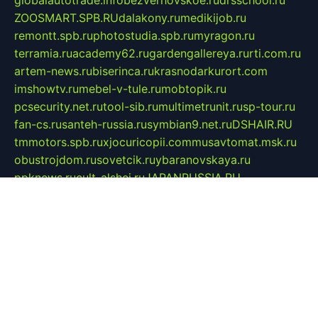
globalautotrade.info
bezverhovskoe.ru
drsschool.ru
ZOOSMART.SPB.RU
dalakony.ru
medikijob.ru
remontt.spb.ru
photostudia.spb.ru
myragon.ru
terramia.ru
academy62.ru
gardengallereya.ru
rti.com.ru
artem-news.ru
biserinca.ru
krasnodarkurort.com
imshowtv.ru
mebel-v-tule.ru
mobtopik.ru
pcsecurity.net.ru
tool-sib.ru
multimetrunit.ru
sp-tour.ru
fan-cs.ru
santeh-russia.ru
symbian9.net.ru
DSHAIR.RU
tmmotors.spb.ru
xjocuricopii.com
musavtomat.msk.ru
obustrojdom.ru
sovetcik.ru
ybaranovskaya.ru
ppknews.ru
cult-alshei.ru
JAPANRUSSIA.RU
proekciyamebel.ru
imper-finans.ru
rim.org.ru
glamourai.ru
brassminus.ru
zabor-pro.ru
ftn.pp.ru
dorogoe58.ru
laimengpacker.ru
kuzova-zapchasti.ru
sageerp.ru
taxodrom.ru
dsrazvitie.ru
hardcity.net.ru
ratinghomegames.ru
topservice25.ru
gubernyan.ru
gtglasslined.ru
ii4.ru
tssport.spb.ru
andorra24.com
blackwallstreet.ru
oboimos.ru
optim-doors.com.ru