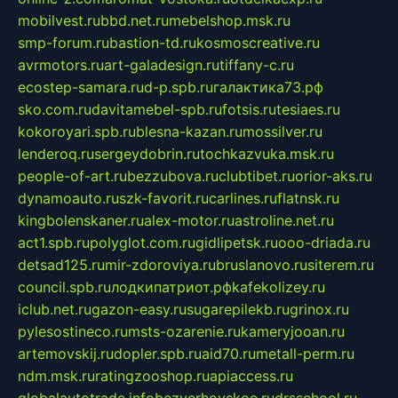
mobilvest.ru
bbd.net.ru
mebelshop.msk.ru
smp-forum.ru
bastion-td.ru
kosmoscreative.ru
avrmotors.ru
art-galadesign.ru
tiffany-c.ru
ecostep-samara.ru
d-p.spb.ru
галактика73.рф
sko.com.ru
davitamebel-spb.ru
fotsis.ru
tesiaes.ru
kokoroyari.spb.ru
blesna-kazan.ru
mossilver.ru
lenderoq.ru
sergeydobrin.ru
tochkazvuka.msk.ru
people-of-art.ru
bezzubova.ru
clubtibet.ru
orior-aks.ru
dynamoauto.ru
szk-favorit.ru
carlines.ru
flatnsk.ru
kingbolenskaner.ru
alex-motor.ru
astroline.net.ru
act1.spb.ru
polyglot.com.ru
gidlipetsk.ru
ooo-driada.ru
detsad125.ru
mir-zdoroviya.ru
bruslanovo.ru
siterem.ru
council.spb.ru
лодкипатриот.рф
kafekolizey.ru
iclub.net.ru
gazon-easy.ru
sugarepilekb.ru
grinox.ru
pylesostineco.ru
msts-ozarenie.ru
kameryjooan.ru
artemovskij.ru
dopler.spb.ru
aid70.ru
metall-perm.ru
ndm.msk.ru
ratingzooshop.ru
apiaccess.ru