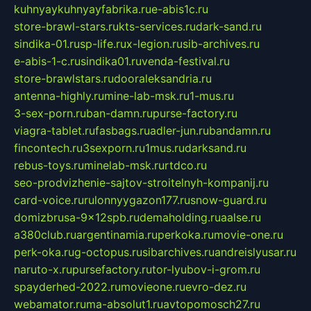
kuhnyaykuhnyayfabrika.ru
e-abis1c.ru
store-brawl-stars.ru
kts-services.ru
dark-sand.ru
sindika-01.ru
sp-life.ru
x-legion.ru
sib-archives.ru
e-abis-1-c.ru
sindika01.ru
venda-festival.ru
store-brawlstars.ru
dooraleksandria.ru
antenna-highly.ru
mine-lab-msk.ru
1-mus.ru
3-sex-porn.ru
ban-damn.ru
purse-factory.ru
viagra-tablet.ru
fasbags.ru
adler-jun.ru
bandamn.ru
fincontech.ru
3sexporn.ru
1mus.ru
darksand.ru
rebus-toys.ru
minelab-msk.ru
rtdco.ru
seo-prodvizhenie-sajtov-stroitelnyh-kompanij.ru
card-voice.ru
rulonnyygazon177.ru
snow-guard.ru
domizbrusa-9x12spb.ru
demaholding.ru
aalse.ru
a380club.ru
argentinamia.ru
perkoka.ru
movie-one.ru
perk-oka.ru
g-octopus.ru
sibarchives.ru
andreislyusar.ru
naruto-x.ru
pursefactory.ru
tor-lyubov-i-grom.ru
spayderhed-2022.ru
movieone.ru
evro-dez.ru
webamator.ru
ma-absolut1.ru
avtopomosch27.ru