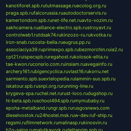
kanotiforet.spb.ru
tutmassage.ru
ecolog.org.ru
praga.spb.ru
falcorussia.ru
autodoctorservis.ru
kamertondom.spb.ru
net-life.net.ru
avto-vozim.ru
sakhcamera.ru
alliance-electro.spb.ru
stroyavt.ru
controlweb1.ru
tdsak74.ru
kinzozo-ru.ru
kvotka.ru
iron-snab.ru
costa-bella.ru
eugrus.pp.ru
associaciya39.ru
primexpo.spb.ru
bezmorchin.ru
ia2.ru
cpt21.ru
ispecspb.ru
regahost.ru
kolosok-elita.ru
tae-kwon.ru
consrio.com.ru
insiam.ru
avegainfo.ru
archery161.ru
bigencyclica.ru
vlast16.ru
korru.net
sarmiento.spb.su
extelopedia.ru
lammin-suo.spb.ru
iskatour.spb.ru
snpi.org.ru
running-line.ru
krygeva-spa.ru
chel.net.ru
rust-loco.ru
dugshop.ru
hl-beta.spb.ru
school494.spb.ru
mymubaby.ru
epoha-metalband.ru
ngr.spb.ru
rusgosnews.com
dieselvostok.ru
24hostel.msk.ru
w-dev.ru
f-ship.ru
regsmi.ru
filmnetwork.ru
malinasp.ru
kinosvin.ru
h2o-salon.ru
malutkayork.ru
deltaprim.spb.ru