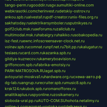
tango-perm.ru
gooddir.ru
sgv.su
multiki-online.com
webkrasotki.com
cherinvest.ru
detskiy-ostrov.ru
ankou.spb.ru
alvesta1.ru
pdf-creator.ru
nix-files.org.ru
sakhatoday.ru
elektrikersymboler.ru
sputnikyes.ru
golf2club.msk.ru
aeforums.ru
zallclub.ru
multimodal.msk.ru
habaigry.ru
haikko.ru
sobakopedia.ru
isz-fest.ru
ewnc.info
screensaver-clock.net.ru
volnav.spb.ru
comnat.ru
npf.net.ru
7bit.pp.ru
kalugatur.ru
tesiaes.ru
card.com.ru
kazanka.spb.ru
gildiya-kuznecov.ru
kameryboavision.ru
griffoncom.spb.ru
fabrika-emotsiy.ru
PARK-MATROSOVA.RU
agat.spb.ru
avtoyurist-moskva1.ru
hardware.org.ru
схема-авто.рф
dg-lab.ru
angrup.ru
recruiter.spb.ru
music8.spb.ru
krsk124.ru
kubok.spb.ru
romanofforex.ru
analitikaplus.ru
spyonline.ru
zosikamery.ru
sloboda-ural.pp.ru
AUTO-COM.SU
hohota.net
alimy.ru
online-z.com
aromat-vostoka.ru
otdelkaexp.ru