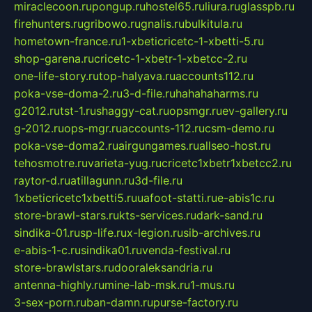
miraclecoon.ru
pongup.ru
hostel65.ru
liura.ru
glasspb.ru
firehunters.ru
gribowo.ru
gnalis.ru
bulkitula.ru
hometown-france.ru
1-xbeticricetc-1-xbetti-5.ru
shop-garena.ru
cricetc-1-xbetr-1-xbetcc-2.ru
one-life-story.ru
top-halyava.ru
accounts112.ru
poka-vse-doma-2.ru
3-d-file.ru
hahahaharms.ru
g2012.ru
tst-1.ru
shaggy-cat.ru
opsmgr.ru
ev-gallery.ru
g-2012.ru
ops-mgr.ru
accounts-112.ru
csm-demo.ru
poka-vse-doma2.ru
airgungames.ru
allseo-host.ru
tehosmotre.ru
varieta-yug.ru
cricetc1xbetr1xbetcc2.ru
raytor-d.ru
atillagunn.ru
3d-file.ru
1xbeticricetc1xbetti5.ru
uafoot-statti.ru
e-abis1c.ru
store-brawl-stars.ru
kts-services.ru
dark-sand.ru
sindika-01.ru
sp-life.ru
x-legion.ru
sib-archives.ru
e-abis-1-c.ru
sindika01.ru
venda-festival.ru
store-brawlstars.ru
dooraleksandria.ru
antenna-highly.ru
mine-lab-msk.ru
1-mus.ru
3-sex-porn.ru
ban-damn.ru
purse-factory.ru