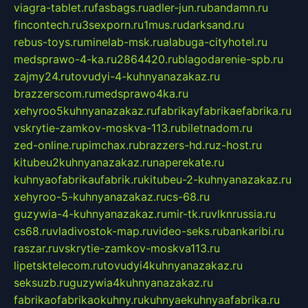
viagra-tablet.ru
fasbags.ru
adler-jun.ru
bandamn.ru
fincontech.ru
3sexporn.ru
1mus.ru
darksand.ru
rebus-toys.ru
minelab-msk.ru
alabuga-cityhotel.ru
medsprawo-4-ka.ru
2864420.ru
blagodarenie-spb.ru
zajmy24.ru
tovudyi-4-kuhnyanazakaz.ru
brazzerscom.ru
medsprawo4ka.ru
xehyroo5kuhnyanazakaz.ru
fabrikayfabrikaefabrika.ru
vskrytie-zamkov-moskva-113.ru
biletnadom.ru
zed-online.ru
pimchax.ru
brazzers-hd.ru
z-host.ru
kitubeu2kuhnyanazakaz.ru
naperekate.ru
kuhnyaofabrikaufabrik.ru
kitubeu-2-kuhnyanazakaz.ru
xehyroo-5-kuhnyanazakaz.ru
cs-68.ru
guzywia-4-kuhnyanazakaz.ru
mir-tk.ru
vlknrussia.ru
cs68.ru
vladivostok-map.ru
video-seks.ru
bankaribi.ru
raszar.ru
vskrytie-zamkov-moskva113.ru
lipetsktelecom.ru
tovudyi4kuhnyanazakaz.ru
seksuzb.ru
guzywia4kuhnyanazakaz.ru
fabrikaofabrikaokuhny.ru
kuhnyaekuhnyaafabrika.ru