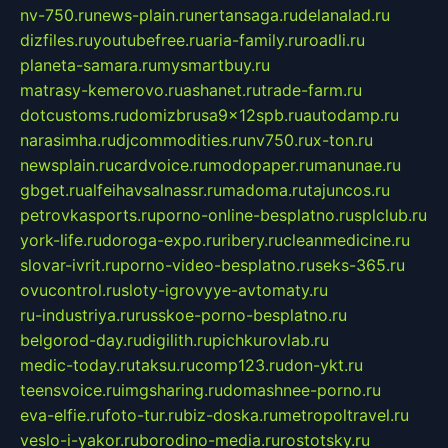
nv-750.ru
news-plain.ru
nertansaga.ru
delanalad.ru
dizfiles.ru
youtubefree.ru
aria-family.ru
roadli.ru
planeta-samara.ru
mysmartbuy.ru
matrasy-kemerovo.ru
ashanet.ru
trade-farm.ru
dotcustoms.ru
domizbrusa9x12spb.ru
autodamp.ru
narasimha.ru
djcommodities.ru
nv750.ru
x-ton.ru
newsplain.ru
cardvoice.ru
modopaper.ru
manunae.ru
gbget.ru
alfeihavsalnassr.ru
madoma.ru
tajuncos.ru
petrovkasports.ru
porno-online-besplatno.ru
splclub.ru
york-life.ru
doroga-expo.ru
ribery.ru
cleanmedicine.ru
slovar-ivrit.ru
porno-video-besplatno.ru
seks-365.ru
ovucontrol.ru
sloty-igrovyye-avtomaty.ru
ru-industriya.ru
russkoe-porno-besplatno.ru
belgorod-day.ru
digilith.ru
pichkurovlab.ru
medic-today.ru
taksu.ru
comp123.ru
don-ykt.ru
teensvoice.ru
imgsharing.ru
domashnee-porno.ru
eva-elfie.ru
foto-tur.ru
biz-doska.ru
metropoltravel.ru
veslo-i-yakor.ru
borodino-media.ru
rostotsky.ru