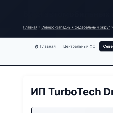
База автомобильных
Главная
»
Северо-Западный федеральный округ
»
🏠 Главная
Центральный ФО
Севе
ИП TurboTech Dr