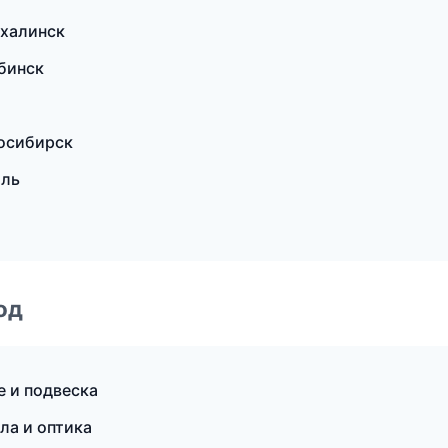
халинск
бинск
восибирск
оль
од
е и подвеска
ла и оптика