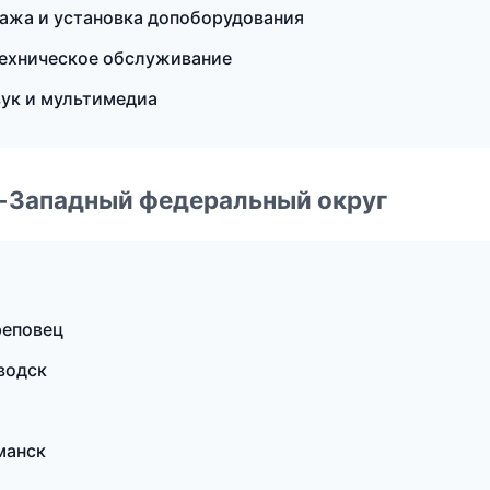
одажа и установка допоборудования
Техническое обслуживание
вук и мультимедиа
о-Западный федеральный округ
реповец
водск
манск