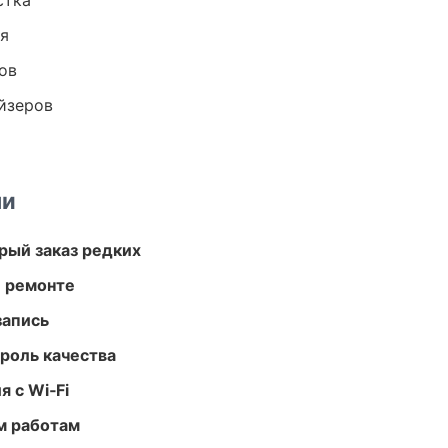
стка
ия
ов
йзеров
ми
рый заказ редких
и ремонте
запись
роль качества
 с Wi‑Fi
м работам