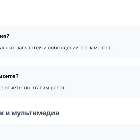
тия?
анных запчастей и соблюдении регламентов.
монте?
еоотчёты по этапам работ.
к и мультимедиа