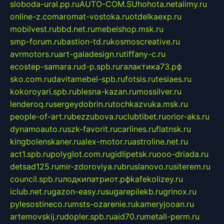
sloboda-ural.pp.ru
AUTO-COM.SU
hohota.net
alimy.ru
online-z.com
aromat-vostoka.ru
otdelkaexp.ru
mobilvest.ru
bbd.net.ru
mebelshop.msk.ru
smp-forum.ru
bastion-td.ru
kosmoscreative.ru
avrmotors.ru
art-galadesign.ru
tiffany-c.ru
ecostep-samara.ru
d-p.spb.ru
галактика73.рф
sko.com.ru
davitamebel-spb.ru
fotsis.ru
tesiaes.ru
kokoroyari.spb.ru
blesna-kazan.ru
mossilver.ru
lenderoq.ru
sergeydobrin.ru
tochkazvuka.msk.ru
people-of-art.ru
bezzubova.ru
clubtibet.ru
orior-aks.ru
dynamoauto.ru
szk-favorit.ru
carlines.ru
flatnsk.ru
kingbolenskaner.ru
alex-motor.ru
astroline.net.ru
act1.spb.ru
polyglot.com.ru
gidlipetsk.ru
ooo-driada.ru
detsad125.ru
mir-zdoroviya.ru
bruslanovo.ru
siterem.ru
council.spb.ru
лодкипатриот.рф
kafekolizey.ru
iclub.net.ru
gazon-easy.ru
sugarepilekb.ru
grinox.ru
pylesostineco.ru
msts-ozarenie.ru
kameryjooan.ru
artemovskij.ru
dopler.spb.ru
aid70.ru
metall-perm.ru