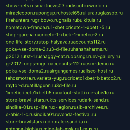
show-pets.ru
smartnews03.ru
discofoxworld.ru
miraclecoon.ru
pongup.ru
hostel65.ru
liura.ru
glasspb.ru
firehunters.ru
gribowo.ru
gnalis.ru
bulkitula.ru
hometown-france.ru
1-xbeticricetc-1-xbetti-5.ru
shop-garena.ru
cricetc-1-xbetr-1-xbetcc-2.ru
one-life-story.ru
top-halyava.ru
accounts112.ru
poka-vse-doma-2.ru
3-d-file.ru
hahahaharms.ru
g2012.ru
tst-1.ru
shaggy-cat.ru
opsmgr.ru
ev-gallery.ru
g-2012.ru
ops-mgr.ru
accounts-112.ru
csm-demo.ru
poka-vse-doma2.ru
airgungames.ru
allseo-host.ru
tehosmotre.ru
varieta-yug.ru
cricetc1xbetr1xbetcc2.ru
raytor-d.ru
atillagunn.ru
3d-file.ru
1xbeticricetc1xbetti5.ru
uafoot-statti.ru
e-abis1c.ru
store-brawl-stars.ru
kts-services.ru
dark-sand.ru
sindika-01.ru
sp-life.ru
x-legion.ru
sib-archives.ru
e-abis-1-c.ru
sindika01.ru
venda-festival.ru
store-brawlstars.ru
dooraleksandria.ru
antenna-highly.ru
mine-lab-msk.ru
1-mus.ru