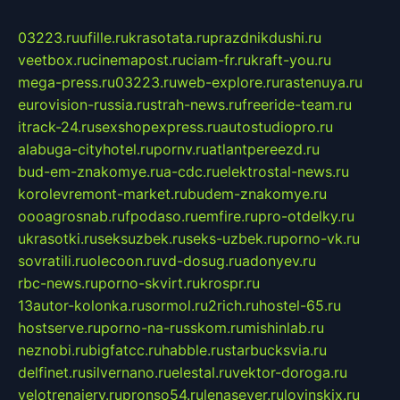
03223.ru
ufille.ru
krasotata.ru
prazdnikdushi.ru
veetbox.ru
cinemapost.ru
ciam-fr.ru
kraft-you.ru
mega-press.ru
03223.ru
web-explore.ru
rastenuya.ru
eurovision-russia.ru
strah-news.ru
freeride-team.ru
itrack-24.ru
sexshopexpress.ru
autostudiopro.ru
alabuga-cityhotel.ru
pornv.ru
atlantpereezd.ru
bud-em-znakomye.ru
a-cdc.ru
elektrostal-news.ru
korolevremont-market.ru
budem-znakomye.ru
oooagrosnab.ru
fpodaso.ru
emfire.ru
pro-otdelky.ru
ukrasotki.ru
seksuzbek.ru
seks-uzbek.ru
porno-vk.ru
sovratili.ru
olecoon.ru
vd-dosug.ru
adonyev.ru
rbc-news.ru
porno-skvirt.ru
krospr.ru
13autor-kolonka.ru
sormol.ru
2rich.ru
hostel-65.ru
hostserve.ru
porno-na-russkom.ru
mishinlab.ru
neznobi.ru
bigfatcc.ru
habble.ru
starbucksvia.ru
delfinet.ru
silvernano.ru
elestal.ru
vektor-doroga.ru
velotrenajery.ru
pronso54.ru
lenasever.ru
lovinskix.ru