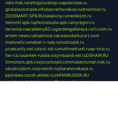
ndm.msk.ru
ratingzooshop.ru
apiaccess.ru
globalautotrade.info
bezverhovskoe.ru
drsschool.ru
ZOOSMART.SPB.RU
dalakony.ru
medikijob.ru
remontt.spb.ru
photostudia.spb.ru
myragon.ru
terramia.ru
academy62.ru
gardengallereya.ru
rti.com.ru
artem-news.ru
biserinca.ru
krasnodarkurort.com
imshowtv.ru
mebel-v-tule.ru
mobtopik.ru
pcsecurity.net.ru
tool-sib.ru
multimetrunit.ru
sp-tour.ru
fan-cs.ru
santeh-russia.ru
symbian9.net.ru
DSHAIR.RU
tmmotors.spb.ru
xjocuricopii.com
musavtomat.msk.ru
obustrojdom.ru
sovetcik.ru
ybaranovskaya.ru
ppknews.ru
cult-alshei.ru
JAPANRUSSIA.RU
proekciyamebel.ru
imper-finans.ru
rim.org.ru
glamourai.ru
brassminus.ru
zabor-pro.ru
ftn.pp.ru
dorogoe58.ru
laimengpacker.ru
kuzova-zapchasti.ru
sageerp.ru
taxodrom.ru
dsrazvitie.ru
hardcity.net.ru
ratinghomegames.ru
topservice25.ru
gubernyan.ru
gtglasslined.ru
ii4.ru
tssport.spb.ru
andorra24.com