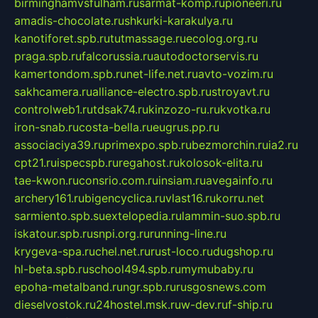
birminghamvsfulham.ru
sarmat-komp.ru
pioneeri.ru
amadis-chocolate.ru
shkurki-karakulya.ru
kanotiforet.spb.ru
tutmassage.ru
ecolog.org.ru
praga.spb.ru
falcorussia.ru
autodoctorservis.ru
kamertondom.spb.ru
net-life.net.ru
avto-vozim.ru
sakhcamera.ru
alliance-electro.spb.ru
stroyavt.ru
controlweb1.ru
tdsak74.ru
kinzozo-ru.ru
kvotka.ru
iron-snab.ru
costa-bella.ru
eugrus.pp.ru
associaciya39.ru
primexpo.spb.ru
bezmorchin.ru
ia2.ru
cpt21.ru
ispecspb.ru
regahost.ru
kolosok-elita.ru
tae-kwon.ru
consrio.com.ru
insiam.ru
avegainfo.ru
archery161.ru
bigencyclica.ru
vlast16.ru
korru.net
sarmiento.spb.su
extelopedia.ru
lammin-suo.spb.ru
iskatour.spb.ru
snpi.org.ru
running-line.ru
krygeva-spa.ru
chel.net.ru
rust-loco.ru
dugshop.ru
hl-beta.spb.ru
school494.spb.ru
mymubaby.ru
epoha-metalband.ru
ngr.spb.ru
rusgosnews.com
dieselvostok.ru
24hostel.msk.ru
w-dev.ru
f-ship.ru