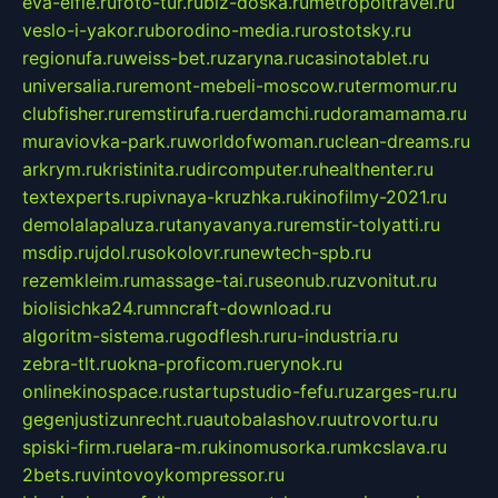
eva-elfie.ru
foto-tur.ru
biz-doska.ru
metropoltravel.ru
veslo-i-yakor.ru
borodino-media.ru
rostotsky.ru
regionufa.ru
weiss-bet.ru
zaryna.ru
casinotablet.ru
universalia.ru
remont-mebeli-moscow.ru
termomur.ru
clubfisher.ru
remstirufa.ru
erdamchi.ru
doramamama.ru
muraviovka-park.ru
worldofwoman.ru
clean-dreams.ru
arkrym.ru
kristinita.ru
dircomputer.ru
healthenter.ru
textexperts.ru
pivnaya-kruzhka.ru
kinofilmy-2021.ru
demolalapaluza.ru
tanyavanya.ru
remstir-tolyatti.ru
msdip.ru
jdol.ru
sokolovr.ru
newtech-spb.ru
rezemkleim.ru
massage-tai.ru
seonub.ru
zvonitut.ru
biolisichka24.ru
mncraft-download.ru
algoritm-sistema.ru
godflesh.ru
ru-industria.ru
zebra-tlt.ru
okna-proficom.ru
erynok.ru
onlinekinospace.ru
startupstudio-fefu.ru
zarges-ru.ru
gegenjustizunrecht.ru
autobalashov.ru
utrovortu.ru
spiski-firm.ru
elara-m.ru
kinomusorka.ru
mkcslava.ru
2bets.ru
vintovoykompressor.ru