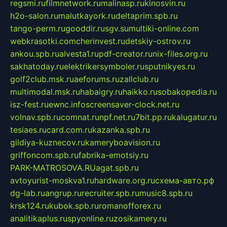
regsmi.ru
filmnetwork.ru
malinasp.ru
kinosvin.ru
h2o-salon.ru
malutkayork.ru
deltaprim.spb.ru
tango-perm.ru
gooddir.ru
sgv.su
multiki-online.com
webkrasotki.com
cherinvest.ru
detskiy-ostrov.ru
ankou.spb.ru
alvesta1.ru
pdf-creator.ru
nix-files.org.ru
sakhatoday.ru
elektrikersymboler.ru
sputnikyes.ru
golf2club.msk.ru
aeforums.ru
zallclub.ru
multimodal.msk.ru
habaigry.ru
haikko.ru
sobakopedia.ru
isz-fest.ru
ewnc.info
screensaver-clock.net.ru
volnav.spb.ru
comnat.ru
npf.net.ru
7bit.pp.ru
kalugatur.ru
tesiaes.ru
card.com.ru
kazanka.spb.ru
gildiya-kuznecov.ru
kameryboavision.ru
griffoncom.spb.ru
fabrika-emotsiy.ru
PARK-MATROSOVA.RU
agat.spb.ru
avtoyurist-moskva1.ru
hardware.org.ru
схема-авто.рф
dg-lab.ru
angrup.ru
recruiter.spb.ru
music8.spb.ru
krsk124.ru
kubok.spb.ru
romanofforex.ru
analitikaplus.ru
spyonline.ru
zosikamery.ru