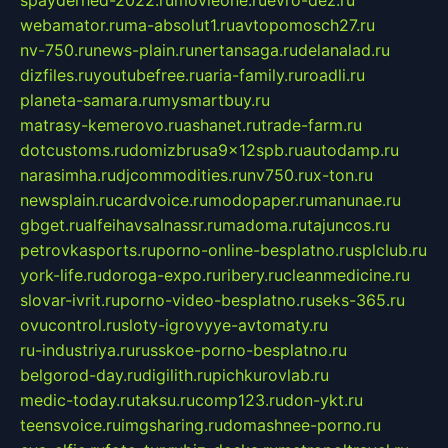
spayderhed-2022.ru
movieone.ru
evro-dez.ru
webamator.ru
ma-absolut1.ru
avtopomosch27.ru
nv-750.ru
news-plain.ru
nertansaga.ru
delanalad.ru
dizfiles.ru
youtubefree.ru
aria-family.ru
roadli.ru
planeta-samara.ru
mysmartbuy.ru
matrasy-kemerovo.ru
ashanet.ru
trade-farm.ru
dotcustoms.ru
domizbrusa9x12spb.ru
autodamp.ru
narasimha.ru
djcommodities.ru
nv750.ru
x-ton.ru
newsplain.ru
cardvoice.ru
modopaper.ru
manunae.ru
gbget.ru
alfeihavsalnassr.ru
madoma.ru
tajuncos.ru
petrovkasports.ru
porno-online-besplatno.ru
splclub.ru
york-life.ru
doroga-expo.ru
ribery.ru
cleanmedicine.ru
slovar-ivrit.ru
porno-video-besplatno.ru
seks-365.ru
ovucontrol.ru
sloty-igrovyye-avtomaty.ru
ru-industriya.ru
russkoe-porno-besplatno.ru
belgorod-day.ru
digilith.ru
pichkurovlab.ru
medic-today.ru
taksu.ru
comp123.ru
don-ykt.ru
teensvoice.ru
imgsharing.ru
domashnee-porno.ru