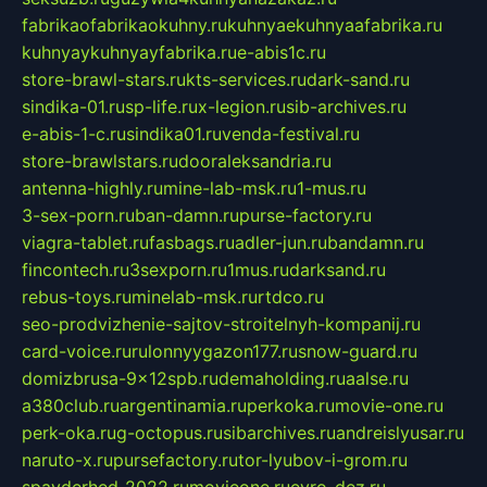
fabrikaofabrikaokuhny.ru
kuhnyaekuhnyaafabrika.ru
kuhnyaykuhnyayfabrika.ru
e-abis1c.ru
store-brawl-stars.ru
kts-services.ru
dark-sand.ru
sindika-01.ru
sp-life.ru
x-legion.ru
sib-archives.ru
e-abis-1-c.ru
sindika01.ru
venda-festival.ru
store-brawlstars.ru
dooraleksandria.ru
antenna-highly.ru
mine-lab-msk.ru
1-mus.ru
3-sex-porn.ru
ban-damn.ru
purse-factory.ru
viagra-tablet.ru
fasbags.ru
adler-jun.ru
bandamn.ru
fincontech.ru
3sexporn.ru
1mus.ru
darksand.ru
rebus-toys.ru
minelab-msk.ru
rtdco.ru
seo-prodvizhenie-sajtov-stroitelnyh-kompanij.ru
card-voice.ru
rulonnyygazon177.ru
snow-guard.ru
domizbrusa-9x12spb.ru
demaholding.ru
aalse.ru
a380club.ru
argentinamia.ru
perkoka.ru
movie-one.ru
perk-oka.ru
g-octopus.ru
sibarchives.ru
andreislyusar.ru
naruto-x.ru
pursefactory.ru
tor-lyubov-i-grom.ru