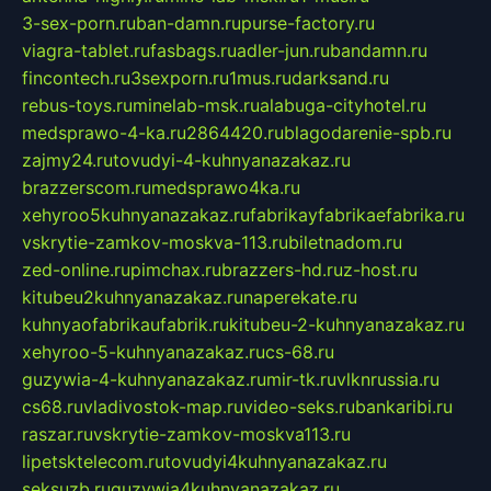
3-sex-porn.ru
ban-damn.ru
purse-factory.ru
viagra-tablet.ru
fasbags.ru
adler-jun.ru
bandamn.ru
fincontech.ru
3sexporn.ru
1mus.ru
darksand.ru
rebus-toys.ru
minelab-msk.ru
alabuga-cityhotel.ru
medsprawo-4-ka.ru
2864420.ru
blagodarenie-spb.ru
zajmy24.ru
tovudyi-4-kuhnyanazakaz.ru
brazzerscom.ru
medsprawo4ka.ru
xehyroo5kuhnyanazakaz.ru
fabrikayfabrikaefabrika.ru
vskrytie-zamkov-moskva-113.ru
biletnadom.ru
zed-online.ru
pimchax.ru
brazzers-hd.ru
z-host.ru
kitubeu2kuhnyanazakaz.ru
naperekate.ru
kuhnyaofabrikaufabrik.ru
kitubeu-2-kuhnyanazakaz.ru
xehyroo-5-kuhnyanazakaz.ru
cs-68.ru
guzywia-4-kuhnyanazakaz.ru
mir-tk.ru
vlknrussia.ru
cs68.ru
vladivostok-map.ru
video-seks.ru
bankaribi.ru
raszar.ru
vskrytie-zamkov-moskva113.ru
lipetsktelecom.ru
tovudyi4kuhnyanazakaz.ru
seksuzb.ru
guzywia4kuhnyanazakaz.ru