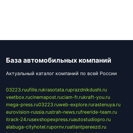
База автомобильных компаний
Актуальный каталог компаний по всей России
03223.ru
ufille.ru
krasotata.ru
prazdnikdushi.ru
veetbox.ru
cinemapost.ru
ciam-fr.ru
kraft-you.ru
mega-press.ru
03223.ru
web-explore.ru
rastenuya.ru
eurovision-russia.ru
strah-news.ru
freeride-team.ru
itrack-24.ru
sexshopexpress.ru
autostudiopro.ru
alabuga-cityhotel.ru
pornv.ru
atlantpereezd.ru