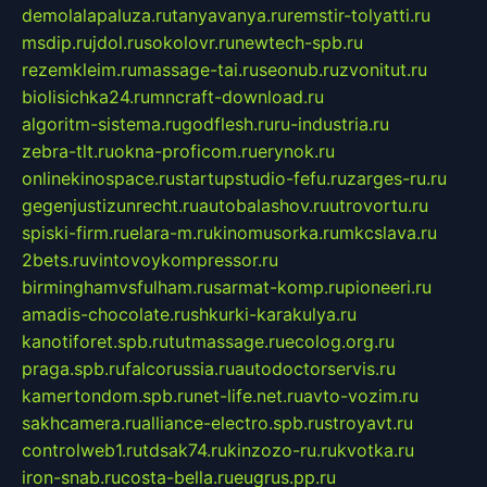
demolalapaluza.ru
tanyavanya.ru
remstir-tolyatti.ru
msdip.ru
jdol.ru
sokolovr.ru
newtech-spb.ru
rezemkleim.ru
massage-tai.ru
seonub.ru
zvonitut.ru
biolisichka24.ru
mncraft-download.ru
algoritm-sistema.ru
godflesh.ru
ru-industria.ru
zebra-tlt.ru
okna-proficom.ru
erynok.ru
onlinekinospace.ru
startupstudio-fefu.ru
zarges-ru.ru
gegenjustizunrecht.ru
autobalashov.ru
utrovortu.ru
spiski-firm.ru
elara-m.ru
kinomusorka.ru
mkcslava.ru
2bets.ru
vintovoykompressor.ru
birminghamvsfulham.ru
sarmat-komp.ru
pioneeri.ru
amadis-chocolate.ru
shkurki-karakulya.ru
kanotiforet.spb.ru
tutmassage.ru
ecolog.org.ru
praga.spb.ru
falcorussia.ru
autodoctorservis.ru
kamertondom.spb.ru
net-life.net.ru
avto-vozim.ru
sakhcamera.ru
alliance-electro.spb.ru
stroyavt.ru
controlweb1.ru
tdsak74.ru
kinzozo-ru.ru
kvotka.ru
iron-snab.ru
costa-bella.ru
eugrus.pp.ru