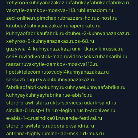
xehyroo5kuhnyanazakaz.ru
fabrikayfabrikaefabrika.ru
vskrytie-zamkov-moskva-113.ru
biletnadom.ru
zed-online.ru
pimchax.ru
brazzers-hd.ru
z-host.ru
kitubeu2kuhnyanazakaz.ru
naperekate.ru
kuhnyaofabrikaufabrik.ru
kitubeu-2-kuhnyanazakaz.ru
xehyroo-5-kuhnyanazakaz.ru
cs-68.ru
guzywia-4-kuhnyanazakaz.ru
mir-tk.ru
vlknrussia.ru
cs68.ru
vladivostok-map.ru
video-seks.ru
bankaribi.ru
raszar.ru
vskrytie-zamkov-moskva113.ru
lipetsktelecom.ru
tovudyi4kuhnyanazakaz.ru
seksuzb.ru
guzywia4kuhnyanazakaz.ru
fabrikaofabrikaokuhny.ru
kuhnyaekuhnyaafabrika.ru
kuhnyaykuhnyayfabrika.ru
e-abis1c.ru
store-brawl-stars.ru
kts-services.ru
dark-sand.ru
sindika-01.ru
sp-life.ru
x-legion.ru
sib-archives.ru
e-abis-1-c.ru
sindika01.ru
venda-festival.ru
store-brawlstars.ru
dooraleksandria.ru
antenna-highly.ru
mine-lab-msk.ru
1-mus.ru