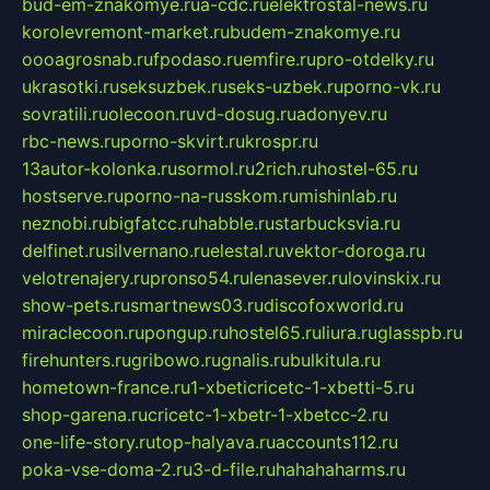
bud-em-znakomye.ru
a-cdc.ru
elektrostal-news.ru
korolevremont-market.ru
budem-znakomye.ru
oooagrosnab.ru
fpodaso.ru
emfire.ru
pro-otdelky.ru
ukrasotki.ru
seksuzbek.ru
seks-uzbek.ru
porno-vk.ru
sovratili.ru
olecoon.ru
vd-dosug.ru
adonyev.ru
rbc-news.ru
porno-skvirt.ru
krospr.ru
13autor-kolonka.ru
sormol.ru
2rich.ru
hostel-65.ru
hostserve.ru
porno-na-russkom.ru
mishinlab.ru
neznobi.ru
bigfatcc.ru
habble.ru
starbucksvia.ru
delfinet.ru
silvernano.ru
elestal.ru
vektor-doroga.ru
velotrenajery.ru
pronso54.ru
lenasever.ru
lovinskix.ru
show-pets.ru
smartnews03.ru
discofoxworld.ru
miraclecoon.ru
pongup.ru
hostel65.ru
liura.ru
glasspb.ru
firehunters.ru
gribowo.ru
gnalis.ru
bulkitula.ru
hometown-france.ru
1-xbeticricetc-1-xbetti-5.ru
shop-garena.ru
cricetc-1-xbetr-1-xbetcc-2.ru
one-life-story.ru
top-halyava.ru
accounts112.ru
poka-vse-doma-2.ru
3-d-file.ru
hahahaharms.ru