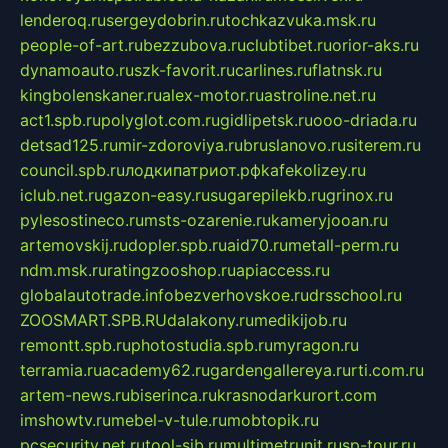
lenderoq.ru
sergeydobrin.ru
tochkazvuka.msk.ru
people-of-art.ru
bezzubova.ru
clubtibet.ru
orior-aks.ru
dynamoauto.ru
szk-favorit.ru
carlines.ru
flatnsk.ru
kingbolenskaner.ru
alex-motor.ru
astroline.net.ru
act1.spb.ru
polyglot.com.ru
gidlipetsk.ru
ooo-driada.ru
detsad125.ru
mir-zdoroviya.ru
bruslanovo.ru
siterem.ru
council.spb.ru
лодкипатриот.рф
kafekolizey.ru
iclub.net.ru
gazon-easy.ru
sugarepilekb.ru
grinox.ru
pylesostineco.ru
msts-ozarenie.ru
kameryjooan.ru
artemovskij.ru
dopler.spb.ru
aid70.ru
metall-perm.ru
ndm.msk.ru
ratingzooshop.ru
apiaccess.ru
globalautotrade.info
bezverhovskoe.ru
drsschool.ru
ZOOSMART.SPB.RU
dalakony.ru
medikijob.ru
remontt.spb.ru
photostudia.spb.ru
myragon.ru
terramia.ru
academy62.ru
gardengallereya.ru
rti.com.ru
artem-news.ru
biserinca.ru
krasnodarkurort.com
imshowtv.ru
mebel-v-tule.ru
mobtopik.ru
pcsecurity.net.ru
tool-sib.ru
multimetrunit.ru
sp-tour.ru