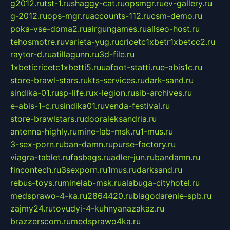
g2012.ru
tst-1.ru
shaggy-cat.ru
opsmgr.ru
ev-gallery.ru
g-2012.ru
ops-mgr.ru
accounts-112.ru
csm-demo.ru
poka-vse-doma2.ru
airgungames.ru
allseo-host.ru
tehosmotre.ru
varieta-yug.ru
cricetc1xbetr1xbetcc2.ru
raytor-d.ru
atillagunn.ru
3d-file.ru
1xbeticricetc1xbetti5.ru
uafoot-statti.ru
e-abis1c.ru
store-brawl-stars.ru
kts-services.ru
dark-sand.ru
sindika-01.ru
sp-life.ru
x-legion.ru
sib-archives.ru
e-abis-1-c.ru
sindika01.ru
venda-festival.ru
store-brawlstars.ru
dooraleksandria.ru
antenna-highly.ru
mine-lab-msk.ru
1-mus.ru
3-sex-porn.ru
ban-damn.ru
purse-factory.ru
viagra-tablet.ru
fasbags.ru
adler-jun.ru
bandamn.ru
fincontech.ru
3sexporn.ru
1mus.ru
darksand.ru
rebus-toys.ru
minelab-msk.ru
alabuga-cityhotel.ru
medsprawo-4-ka.ru
2864420.ru
blagodarenie-spb.ru
zajmy24.ru
tovudyi-4-kuhnyanazakaz.ru
brazzerscom.ru
medsprawo4ka.ru