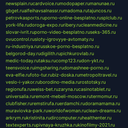
newsplain.ru
cardvoice.ru
modopaper.ru
manunae.ru
gbget.ru
alfeihavsalnassr.ru
madoma.ru
tajuncos.ru
petrovkasports.ru
porno-online-besplatno.ru
splclub.ru
york-life.ru
doroga-expo.ru
ribery.ru
cleanmedicine.ru
slovar-ivrit.ru
porno-video-besplatno.ru
seks-365.ru
ovucontrol.ru
sloty-igrovyye-avtomaty.ru
ru-industriya.ru
russkoe-porno-besplatno.ru
belgorod-day.ru
digilith.ru
pichkurovlab.ru
medic-today.ru
taksu.ru
comp123.ru
don-ykt.ru
teensvoice.ru
imgsharing.ru
domashnee-porno.ru
eva-elfie.ru
foto-tur.ru
biz-doska.ru
metropoltravel.ru
veslo-i-yakor.ru
borodino-media.ru
rostotsky.ru
regionufa.ru
weiss-bet.ru
zaryna.ru
casinotablet.ru
universalia.ru
remont-mebeli-moscow.ru
termomur.ru
clubfisher.ru
remstirufa.ru
erdamchi.ru
doramamama.ru
muraviovka-park.ru
worldofwoman.ru
clean-dreams.ru
arkrym.ru
kristinita.ru
dircomputer.ru
healthenter.ru
textexperts.ru
pivnaya-kruzhka.ru
kinofilmy-2021.ru