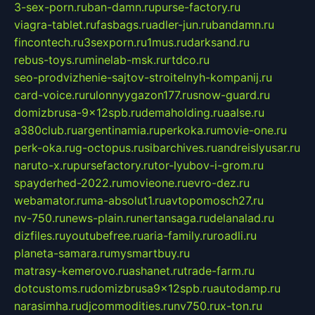
3-sex-porn.ru
ban-damn.ru
purse-factory.ru
viagra-tablet.ru
fasbags.ru
adler-jun.ru
bandamn.ru
fincontech.ru
3sexporn.ru
1mus.ru
darksand.ru
rebus-toys.ru
minelab-msk.ru
rtdco.ru
seo-prodvizhenie-sajtov-stroitelnyh-kompanij.ru
card-voice.ru
rulonnyygazon177.ru
snow-guard.ru
domizbrusa-9x12spb.ru
demaholding.ru
aalse.ru
a380club.ru
argentinamia.ru
perkoka.ru
movie-one.ru
perk-oka.ru
g-octopus.ru
sibarchives.ru
andreislyusar.ru
naruto-x.ru
pursefactory.ru
tor-lyubov-i-grom.ru
spayderhed-2022.ru
movieone.ru
evro-dez.ru
webamator.ru
ma-absolut1.ru
avtopomosch27.ru
nv-750.ru
news-plain.ru
nertansaga.ru
delanalad.ru
dizfiles.ru
youtubefree.ru
aria-family.ru
roadli.ru
planeta-samara.ru
mysmartbuy.ru
matrasy-kemerovo.ru
ashanet.ru
trade-farm.ru
dotcustoms.ru
domizbrusa9x12spb.ru
autodamp.ru
narasimha.ru
djcommodities.ru
nv750.ru
x-ton.ru