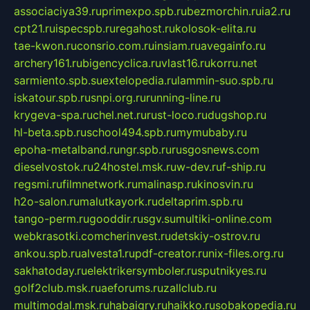
associaciya39.ru
primexpo.spb.ru
bezmorchin.ru
ia2.ru
cpt21.ru
ispecspb.ru
regahost.ru
kolosok-elita.ru
tae-kwon.ru
consrio.com.ru
insiam.ru
avegainfo.ru
archery161.ru
bigencyclica.ru
vlast16.ru
korru.net
sarmiento.spb.su
extelopedia.ru
lammin-suo.spb.ru
iskatour.spb.ru
snpi.org.ru
running-line.ru
krygeva-spa.ru
chel.net.ru
rust-loco.ru
dugshop.ru
hl-beta.spb.ru
school494.spb.ru
mymubaby.ru
epoha-metalband.ru
ngr.spb.ru
rusgosnews.com
dieselvostok.ru
24hostel.msk.ru
w-dev.ru
f-ship.ru
regsmi.ru
filmnetwork.ru
malinasp.ru
kinosvin.ru
h2o-salon.ru
malutkayork.ru
deltaprim.spb.ru
tango-perm.ru
gooddir.ru
sgv.su
multiki-online.com
webkrasotki.com
cherinvest.ru
detskiy-ostrov.ru
ankou.spb.ru
alvesta1.ru
pdf-creator.ru
nix-files.org.ru
sakhatoday.ru
elektrikersymboler.ru
sputnikyes.ru
golf2club.msk.ru
aeforums.ru
zallclub.ru
multimodal.msk.ru
habaigry.ru
haikko.ru
sobakopedia.ru