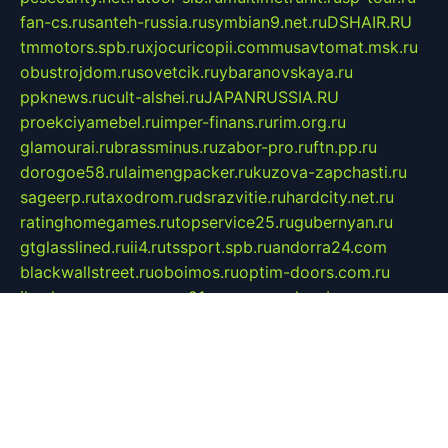
fan-cs.ru
santeh-russia.ru
symbian9.net.ru
DSHAIR.RU
tmmotors.spb.ru
xjocuricopii.com
musavtomat.msk.ru
obustrojdom.ru
sovetcik.ru
ybaranovskaya.ru
ppknews.ru
cult-alshei.ru
JAPANRUSSIA.RU
proekciyamebel.ru
imper-finans.ru
rim.org.ru
glamourai.ru
brassminus.ru
zabor-pro.ru
ftn.pp.ru
dorogoe58.ru
laimengpacker.ru
kuzova-zapchasti.ru
sageerp.ru
taxodrom.ru
dsrazvitie.ru
hardcity.net.ru
ratinghomegames.ru
topservice25.ru
gubernyan.ru
gtglasslined.ru
ii4.ru
tssport.spb.ru
andorra24.com
blackwallstreet.ru
oboimos.ru
optim-doors.com.ru
ikuch.ru
nycr.org.ru
npa21.ru
vremya-ch.spb.ru
desert000.ru
ivtorgi.ru
ifiori.ru
catalog-statei.ru
dcv.org.ru
spetsmaster174.ru
ipkameryhiseeu.ru
dum26.ru
ruspol.spb.ru
fr-opendp.ru
kam-solnyshko.ru
cheyenne-arapaho.ru
sevzapmetal.spb.ru
ted-lapidus.spb.ru
parasite-eliminator.ru
sigma-complete.ru
modernworld.ru
dama-moda.ru