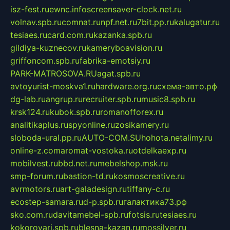
isz-fest.ru
ewnc.info
screensaver-clock.net.ru
volnav.spb.ru
comnat.ru
npf.net.ru
7bit.pp.ru
kalugatur.ru
tesiaes.ru
card.com.ru
kazanka.spb.ru
gildiya-kuznecov.ru
kameryboavision.ru
griffoncom.spb.ru
fabrika-emotsiy.ru
PARK-MATROSOVA.RU
agat.spb.ru
avtoyurist-moskva1.ru
hardware.org.ru
схема-авто.рф
dg-lab.ru
angrup.ru
recruiter.spb.ru
music8.spb.ru
krsk124.ru
kubok.spb.ru
romanofforex.ru
analitikaplus.ru
spyonline.ru
zosikamery.ru
sloboda-ural.pp.ru
AUTO-COM.SU
hohota.net
alimy.ru
online-z.com
aromat-vostoka.ru
otdelkaexp.ru
mobilvest.ru
bbd.net.ru
mebelshop.msk.ru
smp-forum.ru
bastion-td.ru
kosmoscreative.ru
avrmotors.ru
art-galadesign.ru
tiffany-c.ru
ecostep-samara.ru
d-p.spb.ru
галактика73.рф
sko.com.ru
davitamebel-spb.ru
fotsis.ru
tesiaes.ru
kokoroyari.spb.ru
blesna-kazan.ru
mossilver.ru