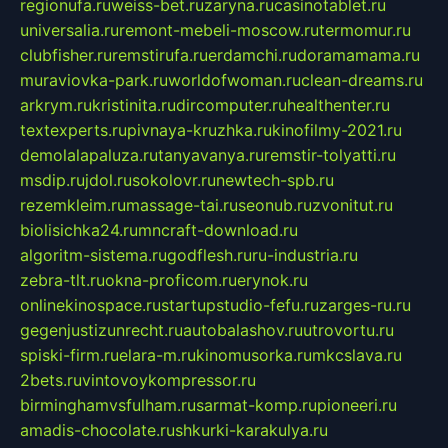
regionufa.ru
weiss-bet.ru
zaryna.ru
casinotablet.ru
universalia.ru
remont-mebeli-moscow.ru
termomur.ru
clubfisher.ru
remstirufa.ru
erdamchi.ru
doramamama.ru
muraviovka-park.ru
worldofwoman.ru
clean-dreams.ru
arkrym.ru
kristinita.ru
dircomputer.ru
healthenter.ru
textexperts.ru
pivnaya-kruzhka.ru
kinofilmy-2021.ru
demolalapaluza.ru
tanyavanya.ru
remstir-tolyatti.ru
msdip.ru
jdol.ru
sokolovr.ru
newtech-spb.ru
rezemkleim.ru
massage-tai.ru
seonub.ru
zvonitut.ru
biolisichka24.ru
mncraft-download.ru
algoritm-sistema.ru
godflesh.ru
ru-industria.ru
zebra-tlt.ru
okna-proficom.ru
erynok.ru
onlinekinospace.ru
startupstudio-fefu.ru
zarges-ru.ru
gegenjustizunrecht.ru
autobalashov.ru
utrovortu.ru
spiski-firm.ru
elara-m.ru
kinomusorka.ru
mkcslava.ru
2bets.ru
vintovoykompressor.ru
birminghamvsfulham.ru
sarmat-komp.ru
pioneeri.ru
amadis-chocolate.ru
shkurki-karakulya.ru