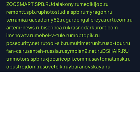
ZOOSMART.SPB.RU
dalakony.ru
medikijob.ru
remontt.spb.ru
photostudia.spb.ru
myragon.ru
terramia.ru
academy62.ru
gardengallereya.ru
rti.com.ru
artem-news.ru
biserinca.ru
krasnodarkurort.com
imshowtv.ru
mebel-v-tule.ru
mobtopik.ru
pcsecurity.net.ru
tool-sib.ru
multimetrunit.ru
sp-tour.ru
fan-cs.ru
santeh-russia.ru
symbian9.net.ru
DSHAIR.RU
tmmotors.spb.ru
xjocuricopii.com
musavtomat.msk.ru
obustrojdom.ru
sovetcik.ru
ybaranovskaya.ru
ppknews.ru
cult-alshei.ru
JAPANRUSSIA.RU
proekciyamebel.ru
imper-finans.ru
rim.org.ru
glamourai.ru
brassminus.ru
zabor-pro.ru
ftn.pp.ru
dorogoe58.ru
laimengpacker.ru
kuzova-zapchasti.ru
sageerp.ru
taxodrom.ru
dsrazvitie.ru
hardcity.net.ru
ratinghomegames.ru
topservice25.ru
gubernyan.ru
gtglasslined.ru
ii4.ru
tssport.spb.ru
andorra24.com
blackwallstreet.ru
oboimos.ru
optim-doors.com.ru
ikuch.ru
nycr.org.ru
npa21.ru
vremya-ch.spb.ru