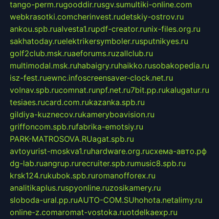
tango-perm.ru
gooddir.ru
sgv.su
multiki-online.com
webkrasotki.com
cherinvest.ru
detskiy-ostrov.ru
ankou.spb.ru
alvesta1.ru
pdf-creator.ru
nix-files.org.ru
sakhatoday.ru
elektrikersymboler.ru
sputnikyes.ru
golf2club.msk.ru
aeforums.ru
zallclub.ru
multimodal.msk.ru
habaigry.ru
haikko.ru
sobakopedia.ru
isz-fest.ru
ewnc.info
screensaver-clock.net.ru
volnav.spb.ru
comnat.ru
npf.net.ru
7bit.pp.ru
kalugatur.ru
tesiaes.ru
card.com.ru
kazanka.spb.ru
gildiya-kuznecov.ru
kameryboavision.ru
griffoncom.spb.ru
fabrika-emotsiy.ru
PARK-MATROSOVA.RU
agat.spb.ru
avtoyurist-moskva1.ru
hardware.org.ru
схема-авто.рф
dg-lab.ru
angrup.ru
recruiter.spb.ru
music8.spb.ru
krsk124.ru
kubok.spb.ru
romanofforex.ru
analitikaplus.ru
spyonline.ru
zosikamery.ru
sloboda-ural.pp.ru
AUTO-COM.SU
hohota.net
alimy.ru
online-z.com
aromat-vostoka.ru
otdelkaexp.ru