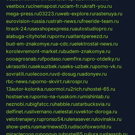
veetbox.ru
cinemapost.ru
ciam-fr.ru
kraft-you.ru
mega-press.ru
03223.ru
web-explore.ru
rastenuya.ru
eurovision-russia.ru
strah-news.ru
freeride-team.ru
itrack-24.ru
sexshopexpress.ru
autostudiopro.ru
alabuga-cityhotel.ru
pornv.ru
atlantpereezd.ru
bud-em-znakomye.ru
a-cdc.ru
elektrostal-news.ru
korolevremont-market.ru
budem-znakomye.ru
oooagrosnab.ru
fpodaso.ru
emfire.ru
pro-otdelky.ru
ukrasotki.ru
seksuzbek.ru
seks-uzbek.ru
porno-vk.ru
sovratili.ru
olecoon.ru
vd-dosug.ru
adonyev.ru
rbc-news.ru
porno-skvirt.ru
krospr.ru
13autor-kolonka.ru
sormol.ru
2rich.ru
hostel-65.ru
hostserve.ru
porno-na-russkom.ru
mishinlab.ru
neznobi.ru
bigfatcc.ru
habble.ru
starbucksvia.ru
delfinet.ru
silvernano.ru
elestal.ru
vektor-doroga.ru
velotrenajery.ru
pronso54.ru
lenasever.ru
lovinskix.ru
show-pets.ru
smartnews03.ru
discofoxworld.ru
miraclecoon.ru
pongup.ru
hostel65.ru
liura.ru
glasspb.ru