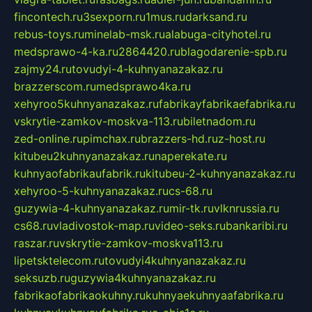
fincontech.ru
3sexporn.ru
1mus.ru
darksand.ru
rebus-toys.ru
minelab-msk.ru
alabuga-cityhotel.ru
medsprawo-4-ka.ru
2864420.ru
blagodarenie-spb.ru
zajmy24.ru
tovudyi-4-kuhnyanazakaz.ru
brazzerscom.ru
medsprawo4ka.ru
xehyroo5kuhnyanazakaz.ru
fabrikayfabrikaefabrika.ru
vskrytie-zamkov-moskva-113.ru
biletnadom.ru
zed-online.ru
pimchax.ru
brazzers-hd.ru
z-host.ru
kitubeu2kuhnyanazakaz.ru
naperekate.ru
kuhnyaofabrikaufabrik.ru
kitubeu-2-kuhnyanazakaz.ru
xehyroo-5-kuhnyanazakaz.ru
cs-68.ru
guzywia-4-kuhnyanazakaz.ru
mir-tk.ru
vlknrussia.ru
cs68.ru
vladivostok-map.ru
video-seks.ru
bankaribi.ru
raszar.ru
vskrytie-zamkov-moskva113.ru
lipetsktelecom.ru
tovudyi4kuhnyanazakaz.ru
seksuzb.ru
guzywia4kuhnyanazakaz.ru
fabrikaofabrikaokuhny.ru
kuhnyaekuhnyaafabrika.ru