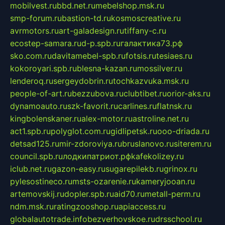
mobilvest.ru
bbd.net.ru
mebelshop.msk.ru
smp-forum.ru
bastion-td.ru
kosmoscreative.ru
avrmotors.ru
art-galadesign.ru
tiffany-c.ru
ecostep-samara.ru
d-p.spb.ru
галактика73.рф
sko.com.ru
davitamebel-spb.ru
fotsis.ru
tesiaes.ru
kokoroyari.spb.ru
blesna-kazan.ru
mossilver.ru
lenderoq.ru
sergeydobrin.ru
tochkazvuka.msk.ru
people-of-art.ru
bezzubova.ru
clubtibet.ru
orior-aks.ru
dynamoauto.ru
szk-favorit.ru
carlines.ru
flatnsk.ru
kingbolenskaner.ru
alex-motor.ru
astroline.net.ru
act1.spb.ru
polyglot.com.ru
gidlipetsk.ru
ooo-driada.ru
detsad125.ru
mir-zdoroviya.ru
bruslanovo.ru
siterem.ru
council.spb.ru
лодкипатриот.рф
kafekolizey.ru
iclub.net.ru
gazon-easy.ru
sugarepilekb.ru
grinox.ru
pylesostineco.ru
msts-ozarenie.ru
kameryjooan.ru
artemovskij.ru
dopler.spb.ru
aid70.ru
metall-perm.ru
ndm.msk.ru
ratingzooshop.ru
apiaccess.ru
globalautotrade.info
bezverhovskoe.ru
drsschool.ru