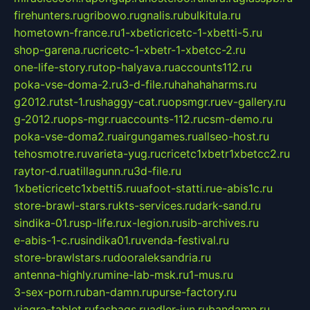
firehunters.ru
gribowo.ru
gnalis.ru
bulkitula.ru
hometown-france.ru
1-xbeticricetc-1-xbetti-5.ru
shop-garena.ru
cricetc-1-xbetr-1-xbetcc-2.ru
one-life-story.ru
top-halyava.ru
accounts112.ru
poka-vse-doma-2.ru
3-d-file.ru
hahahaharms.ru
g2012.ru
tst-1.ru
shaggy-cat.ru
opsmgr.ru
ev-gallery.ru
g-2012.ru
ops-mgr.ru
accounts-112.ru
csm-demo.ru
poka-vse-doma2.ru
airgungames.ru
allseo-host.ru
tehosmotre.ru
varieta-yug.ru
cricetc1xbetr1xbetcc2.ru
raytor-d.ru
atillagunn.ru
3d-file.ru
1xbeticricetc1xbetti5.ru
uafoot-statti.ru
e-abis1c.ru
store-brawl-stars.ru
kts-services.ru
dark-sand.ru
sindika-01.ru
sp-life.ru
x-legion.ru
sib-archives.ru
e-abis-1-c.ru
sindika01.ru
venda-festival.ru
store-brawlstars.ru
dooraleksandria.ru
antenna-highly.ru
mine-lab-msk.ru
1-mus.ru
3-sex-porn.ru
ban-damn.ru
purse-factory.ru
viagra-tablet.ru
fasbags.ru
adler-jun.ru
bandamn.ru