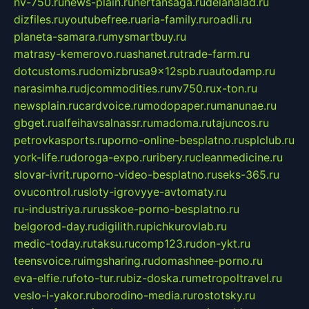
nv-750.ru
news-plain.ru
nertansaga.ru
delanalad.ru
dizfiles.ru
youtubefree.ru
aria-family.ru
roadli.ru
planeta-samara.ru
mysmartbuy.ru
matrasy-kemerovo.ru
ashanet.ru
trade-farm.ru
dotcustoms.ru
domizbrusa9x12spb.ru
autodamp.ru
narasimha.ru
djcommodities.ru
nv750.ru
x-ton.ru
newsplain.ru
cardvoice.ru
modopaper.ru
manunae.ru
gbget.ru
alfeihavsalnassr.ru
madoma.ru
tajuncos.ru
petrovkasports.ru
porno-online-besplatno.ru
splclub.ru
york-life.ru
doroga-expo.ru
ribery.ru
cleanmedicine.ru
slovar-ivrit.ru
porno-video-besplatno.ru
seks-365.ru
ovucontrol.ru
sloty-igrovyye-avtomaty.ru
ru-industriya.ru
russkoe-porno-besplatno.ru
belgorod-day.ru
digilith.ru
pichkurovlab.ru
medic-today.ru
taksu.ru
comp123.ru
don-ykt.ru
teensvoice.ru
imgsharing.ru
domashnee-porno.ru
eva-elfie.ru
foto-tur.ru
biz-doska.ru
metropoltravel.ru
veslo-i-yakor.ru
borodino-media.ru
rostotsky.ru