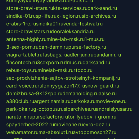
kuhnyaykuhnyayfabrika.ru
e-abis1c.ru
store-brawl-stars.ru
kts-services.ru
dark-sand.ru
sindika-01.ru
sp-life.ru
x-legion.ru
sib-archives.ru
e-abis-1-c.ru
sindika01.ru
venda-festival.ru
store-brawlstars.ru
dooraleksandria.ru
antenna-highly.ru
mine-lab-msk.ru
1-mus.ru
3-sex-porn.ru
ban-damn.ru
purse-factory.ru
viagra-tablet.ru
fasbags.ru
adler-jun.ru
bandamn.ru
fincontech.ru
3sexporn.ru
1mus.ru
darksand.ru
rebus-toys.ru
minelab-msk.ru
rtdco.ru
seo-prodvizhenie-sajtov-stroitelnyh-kompanij.ru
card-voice.ru
rulonnyygazon177.ru
snow-guard.ru
domizbrusa-9x12spb.ru
demaholding.ru
aalse.ru
a380club.ru
argentinamia.ru
perkoka.ru
movie-one.ru
perk-oka.ru
g-octopus.ru
sibarchives.ru
andreislyusar.ru
naruto-x.ru
pursefactory.ru
tor-lyubov-i-grom.ru
spayderhed-2022.ru
movieone.ru
evro-dez.ru
webamator.ru
ma-absolut1.ru
avtopomosch27.ru