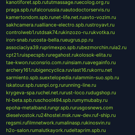
kanotiforet.spb.ru
tutmassage.ru
ecolog.org.ru
praga.spb.ru
falcorussia.ru
autodoctorservis.ru
kamertondom.spb.ru
net-life.net.ru
avto-vozim.ru
sakhcamera.ru
alliance-electro.spb.ru
stroyavt.ru
controlweb1.ru
tdsak74.ru
kinzozo-ru.ru
kvotka.ru
iron-snab.ru
costa-bella.ru
eugrus.pp.ru
associaciya39.ru
primexpo.spb.ru
bezmorchin.ru
ia2.ru
cpt21.ru
ispecspb.ru
regahost.ru
kolosok-elita.ru
tae-kwon.ru
consrio.com.ru
insiam.ru
avegainfo.ru
archery161.ru
bigencyclica.ru
vlast16.ru
korru.net
sarmiento.spb.su
extelopedia.ru
lammin-suo.spb.ru
iskatour.spb.ru
snpi.org.ru
running-line.ru
krygeva-spa.ru
chel.net.ru
rust-loco.ru
dugshop.ru
hl-beta.spb.ru
school494.spb.ru
mymubaby.ru
epoha-metalband.ru
ngr.spb.ru
rusgosnews.com
dieselvostok.ru
24hostel.msk.ru
w-dev.ru
f-ship.ru
regsmi.ru
filmnetwork.ru
malinasp.ru
kinosvin.ru
h2o-salon.ru
malutkayork.ru
deltaprim.spb.ru